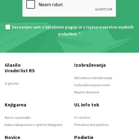
Seznanjen sem s
Splošnimi pogoji
in z
Izjavo o varstvu osebnih
podatkov
. *
Glasilo
Izobraževanja
Uradni list RS
Aktualna izobraževanja
O glasilu
Izobraževanja po meri
Najem dvorane
Knjigarna
UL info tok
Novo v ponudbi
O storitvi
Kako nakupovati v spletni knjigarni
Preizkusi brezplačno
Novice
Podjetje