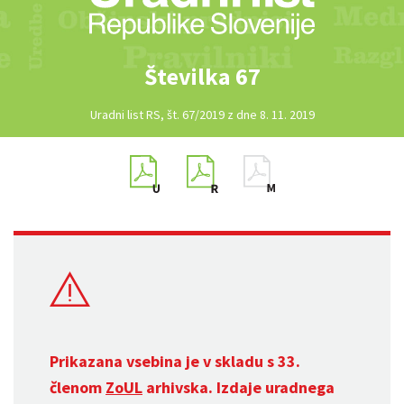
Številka 67
Uradni list RS, št. 67/2019 z dne 8. 11. 2019
Prikazana vsebina je v skladu s 33.
členom
ZoUL
arhivska. Izdaje uradnega