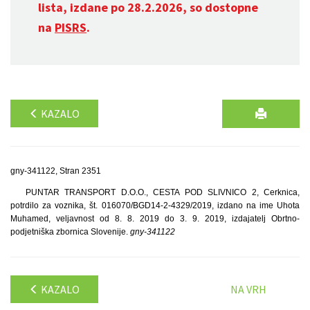
lista, izdane po 28.2.2026, so dostopne
na
PISRS
.
KAZALO
gny-341122, Stran 2351
PUNTAR TRANSPORT D.O.O., CESTA POD SLIVNICO 2, Cerknica,
potrdilo za voznika, št. 016070/BGD14-2-4329/2019, izdano na ime Uhota
Muhamed, veljavnost od 8. 8. 2019 do 3. 9. 2019, izdajatelj Obrtno-
podjetniška zbornica Slovenije.
gny-341122
KAZALO
NA VRH