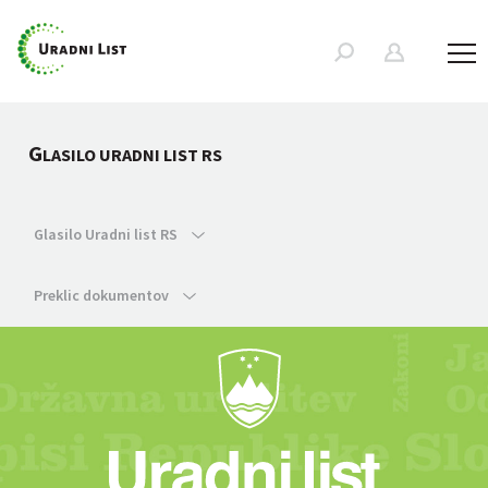
G
LASILO URADNI LIST RS
Glasilo Uradni list RS
Preklic dokumentov