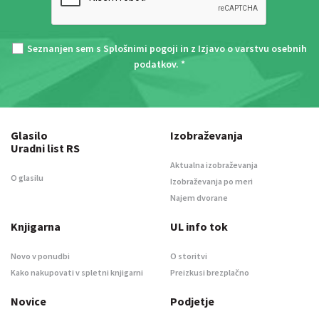
Seznanjen sem s
Splošnimi pogoji
in z
Izjavo o varstvu osebnih
podatkov
. *
Glasilo
Izobraževanja
Uradni list RS
Aktualna izobraževanja
O glasilu
Izobraževanja po meri
Najem dvorane
Knjigarna
UL info tok
Novo v ponudbi
O storitvi
Kako nakupovati v spletni knjigarni
Preizkusi brezplačno
Novice
Podjetje