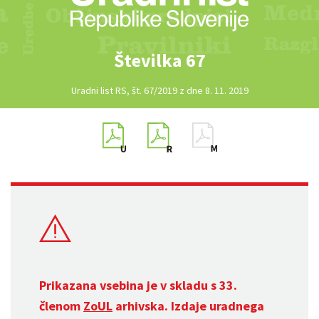
Številka 67
Uradni list RS, št. 67/2019 z dne 8. 11. 2019
Prikazana vsebina je v skladu s 33.
členom
ZoUL
arhivska. Izdaje uradnega