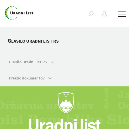
G
LASILO URADNI LIST RS
Glasilo Uradni list RS
Preklic dokumentov