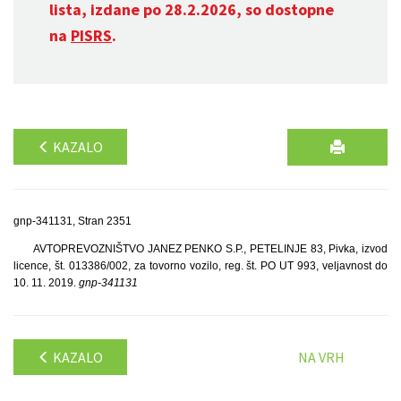
lista, izdane po 28.2.2026, so dostopne
na
PISRS
.
KAZALO
gnp-341131, Stran 2351
AVTOPREVOZNIŠTVO JANEZ PENKO S.P., PETELINJE 83, Pivka, izvod
licence, št. 013386/002, za tovorno vozilo, reg. št. PO UT 993, veljavnost do
10. 11. 2019.
gnp-341131
KAZALO
NA VRH