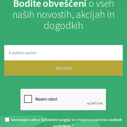
Bodite obveščeni
o vseh
naših novostih, akcijah in
dogodkih
PRIJAVA
Seznanjen sem s
Splošnimi pogoji
in z
Izjavo o varstvu osebnih
podatkov
. *