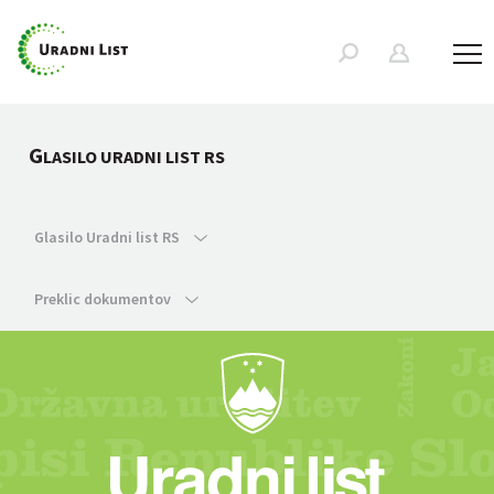
G
LASILO URADNI LIST RS
Glasilo Uradni list RS
Preklic dokumentov