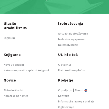
Glasilo
Izobraževanja
Uradni list RS
Aktualna izobraževanja
O glasilu
Izobraževanja po meri
Najem dvorane
Knjigarna
UL info tok
Novo v ponudbi
O storitvi
Kako nakupovati v spletni knjigarni
Preizkusi brezplačno
Novice
Podjetje
|
Aktualni članki
O podjetju
About
Naroči se na novice
Kontakt
Informacije javnega značaja
Oglaševanje