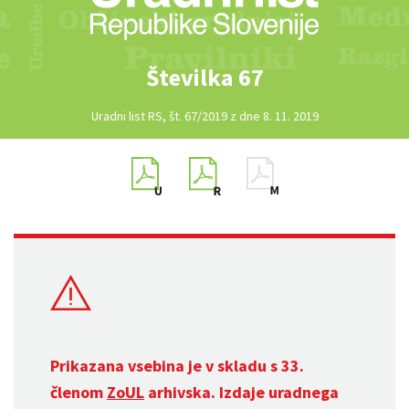
Številka 67
Uradni list RS, št. 67/2019 z dne 8. 11. 2019
Prikazana vsebina je v skladu s 33.
členom
ZoUL
arhivska. Izdaje uradnega