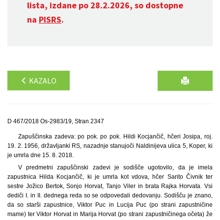
lista, izdane po 28.2.2026, so dostopne
na
PISRS
.
KAZALO
D 467/2018 Os-2983/19, Stran 2347
Zapuščinska zadeva: po pok. po pok. Hildi Kocjančič, hčeri Josipa, roj.
19. 2. 1956, državljanki RS, nazadnje stanujoči Naldinijeva ulica 5, Koper, ki
je umrla dne 15. 8. 2018.
V predmetni zapuščinski zadevi je sodišče ugotovilo, da je imela
zapustnica Hilda Kocjančič, ki je umrla kot vdova, hčer Sarito Čivnik ter
sestre Jožico Bertok, Sonjo Horvat, Tanjo Viler in brata Rajka Horvata. Vsi
dediči I. in II. dednega reda so se odpovedali dedovanju. Sodišču je znano,
da so starši zapustnice, Viktor Puc in Lucija Puc (po strani zapustničine
mame) ter Viktor Horvat in Marija Horvat (po strani zapustničinega očeta) že