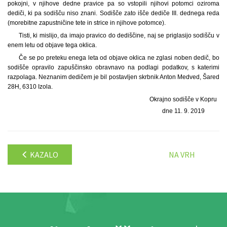
pokojni, v njihove dedne pravice pa so vstopili njihovi potomci oziroma
dediči, ki pa sodišču niso znani. Sodišče zato išče dediče III. dednega reda
(morebitne zapustničine tete in strice in njihove potomce).
Tisti, ki mislijo, da imajo pravico do dediščine, naj se priglasijo sodišču v
enem letu od objave tega oklica.
Če se po preteku enega leta od objave oklica ne zglasi noben dedič, bo
sodišče opravilo zapuščinsko obravnavo na podlagi podatkov, s katerimi
razpolaga. Neznanim dedičem je bil postavljen skrbnik Anton Medved, Šared
28H, 6310 Izola.
Okrajno sodišče v Kopru
dne 11. 9. 2019
KAZALO
NA VRH