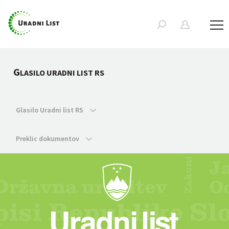
G
LASILO URADNI LIST RS
Glasilo Uradni list RS
Preklic dokumentov