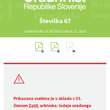
Številka 67
Uradni list RS, št. 67/2019 z dne 8. 11. 2019
Prikazana vsebina je v skladu s 33.
členom
ZoUL
arhivska. Izdaje uradnega