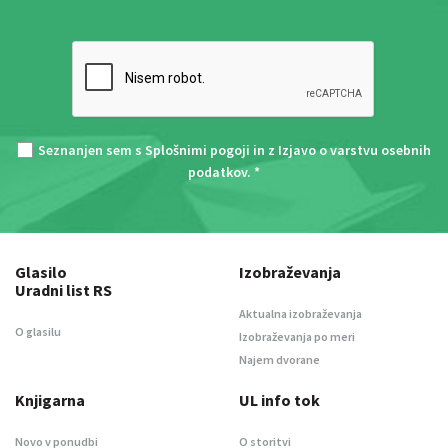
Seznanjen sem s
Splošnimi pogoji
in z
Izjavo o varstvu osebnih
podatkov
. *
Glasilo
Izobraževanja
Uradni list RS
Aktualna izobraževanja
O glasilu
Izobraževanja po meri
Najem dvorane
Knjigarna
UL info tok
Novo v ponudbi
O storitvi