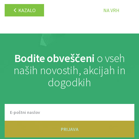
KAZALO
NA VRH
Bodite obveščeni
o vseh
naših novostih, akcijah in
dogodkih
PRIJAVA