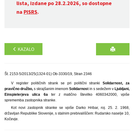
lista, izdane po 28.2.2026, so dostopne
na
PISRS
.
KAZALO
Št. 2153-5/2013/25(1324-01) Ob-3330/19, Stran 2346
V register političnih strank se pri politični stranki
Solidarnost, za
pravično družbo,
s skrajšanim imenom
Solidarnost
in s sedežem v
Ljubljani,
Einspielerjeva ulica 6a
ter z matično številko 4060342000, vpiše
sprememba zastopnika stranke.
Kot novi zastopnik stranke se vpiše Darko Hribar, roj. 25. 2. 1968,
državljan Republike Slovenije, s stalnim prebivališčem: Rudarsko naselje 10,
Kočevje.