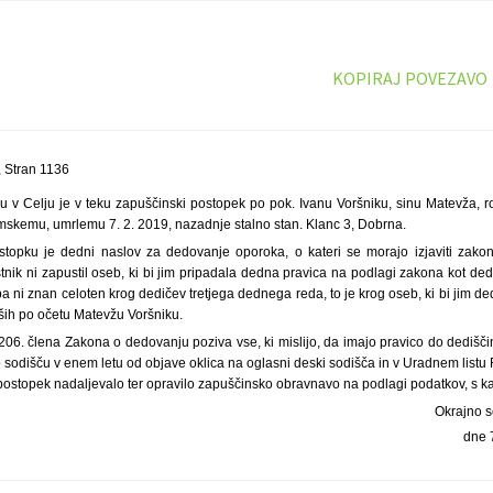
KOPIRAJ POVEZAVO
 Stran 1136
 v Celju je v teku zapuščinski postopek po pok. Ivanu Voršniku, sinu Matevža, ro
mskemu, umrlemu 7. 2. 2019, nazadnje stalno stan. Klanc 3, Dobrna.
opku je dedni naslov za dedovanje oporoka, o kateri se morajo izjaviti zakoni
tnik ni zapustil oseb, ki bi jim pripadala dedna pravica na podlagi zakona kot d
 ni znan celoten krog dedičev tretjega dednega reda, to je krog oseb, ki bi jim d
rših po očetu Matevžu Voršniku.
206. člena Zakona o dedovanju poziva vse, ki mislijo, da imajo pravico do dedišči
o sodišču v enem letu od objave oklica na oglasni deski sodišča in v Uradnem listu
postopek nadaljevalo ter opravilo zapuščinsko obravnavo na podlagi podatkov, s ka
Okrajno s
dne 