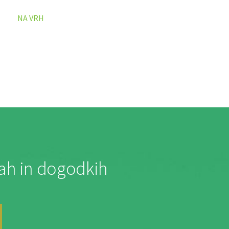
NA VRH
jah in dogodkih