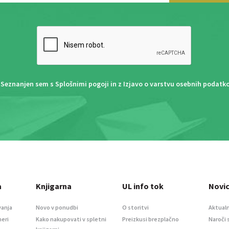
Seznanjen sem s
Splošnimi pogoji
in z
Izjavo o varstvu osebnih podatk
a
Knjigarna
UL info tok
Novi
vanja
Novo v ponudbi
O storitvi
Aktualn
meri
Kako nakupovati v spletni
Preizkusi brezplačno
Naroči 