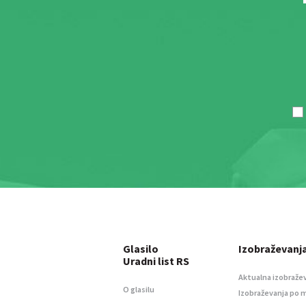
Glasilo
Izobraževanj
Uradni list RS
Aktualna izobraže
O glasilu
Izobraževanja po 