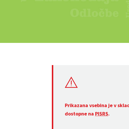
Prikazana vsebina je v skla
dostopne na
PISRS
.