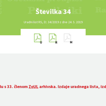
Številka 34
Uradni list RS, št. 34/2019 z dne 24. 5. 2019
du s 33. členom
ZoUL
arhivska. Izdaje uradnega lista, iz