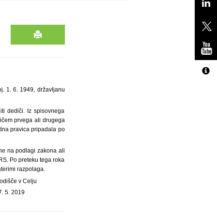
j. 1. 6. 1949, državljanu
ti dediči. Iz spisovnega
edičem prvega ali drugega
edna pravica pripadala po
ne na podlagi zakona ali
 RS. Po preteku tega roka
terimi razpolaga.
odišče v Celju
7. 5. 2019