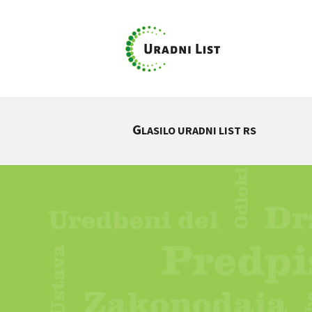
G
LASILO URADNI LIST RS