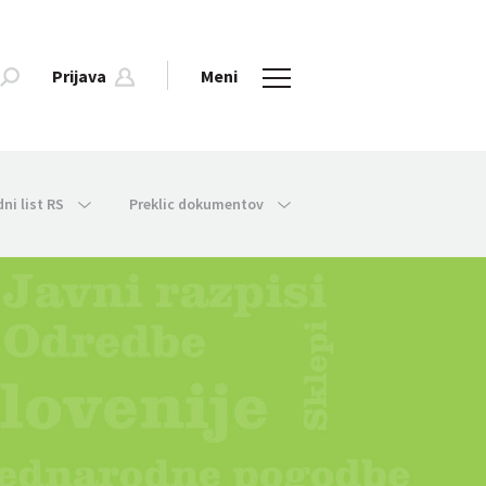
Prijava
Meni
dni list RS
Preklic dokumentov