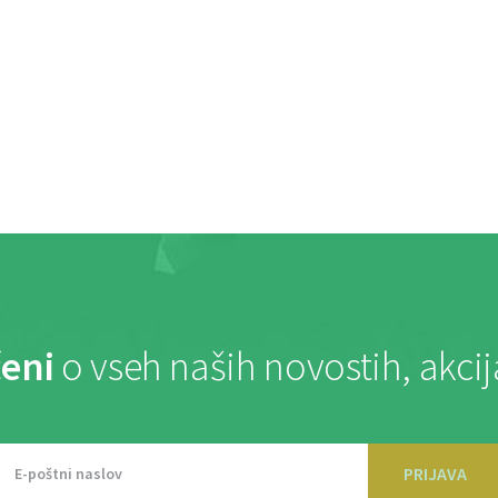
eni
o vseh naših novostih, akci
PRIJAVA