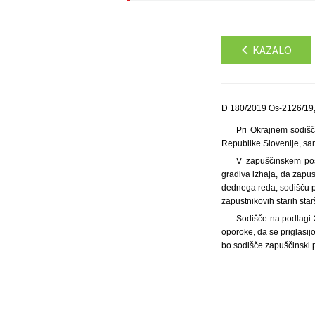
KAZALO
D 180/2019 Os-2126/19,
Pri Okrajnem sodišču
Republike Slovenije, sa
V zapuščinskem post
gradiva izhaja, da zapus
dednega reda, sodišču pa
zapustnikovih starih sta
Sodišče na podlagi 
oporoke, da se priglasij
bo sodišče zapuščinski 