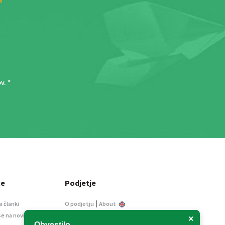
ov
. *
ce
Podjetje
|
i članki
O podjetju
About
se na novice
Kontakt
×
Obvestilo