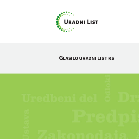
G
LASILO URADNI LIST RS