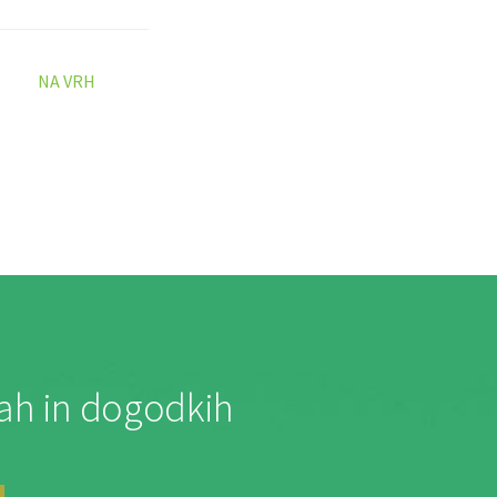
NA VRH
jah in dogodkih