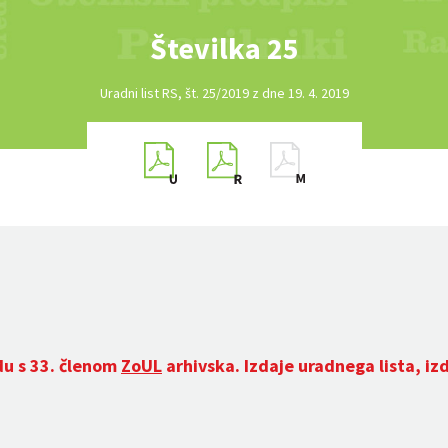
Številka 25
Uradni list RS, št. 25/2019 z dne 19. 4. 2019
du s 33. členom
ZoUL
arhivska. Izdaje uradnega lista, iz