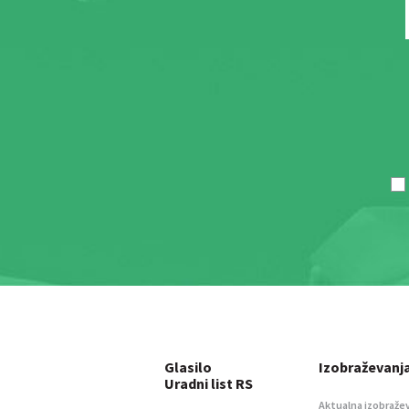
Glasilo
Izobraževanj
Uradni list RS
Aktualna izobraže