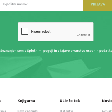
PRIJAVA
Seznanjen sem s
Splošnimi pogoji
in z
Izjavo o varstvu osebnih podatk
a
Knjigarna
UL info tok
Novi
vanja
Novo v ponudbi
O storitvi
Aktualn