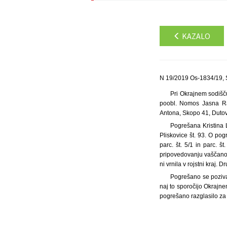
KAZALO
N 19/2019 Os-1834/19, 
Pri Okrajnem sodišč
poobl. Nomos Jasna Rajč
Antona, Skopo 41, Dutov
Pogrešana Kristina L
Pliskovice št. 93. O pogr
parc. št. 5/1 in parc. 
pripovedovanju vaščanov
ni vrnila v rojstni kraj. 
Pogrešano se poziva, 
naj to sporočijo Okrajn
pogrešano razglasilo za