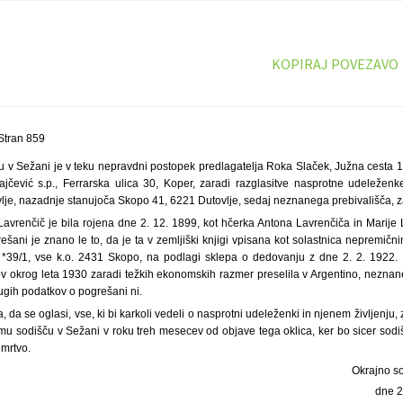
KOPIRAJ POVEZAVO
Stran 859
u v Sežani je v teku nepravdni postopek predlagatelja Roka Slaček, Južna cesta 10
ević s.p., Ferrarska ulica 30, Koper, zaradi razglasitve nasprotne udeleženke
lje, nazadnje stanujoča Skopo 41, 6221 Dutovlje, sedaj neznanega prebivališča, z
avrenčič je bila rojena dne 2. 12. 1899, kot hčerka Antona Lavrenčiča in Marije L
ešani je znano le to, da je ta v zemljiški knjigi vpisana kot solastnica nepremičnin,
št. *39/1, vse k.o. 2431 Skopo, na podlagi sklepa o dedovanju z dne 2. 2. 1922
 okrog leta 1930 zaradi težkih ekonomskih razmer preselila v Argentino, neznaneg
Drugih podatkov o pogrešani ni.
da se oglasi, vse, ki bi karkoli vedeli o nasprotni udeleženki in njenem življenju, 
emu sodišču v Sežani v roku treh mesecev od objave tega oklica, ker bo sicer sodi
 mrtvo.
Okrajno s
dne 2