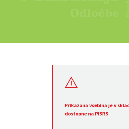
Prikazana vsebina je v skla
dostopne na
PISRS
.