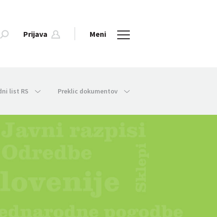
Prijava
Meni
dni list RS
Preklic dokumentov