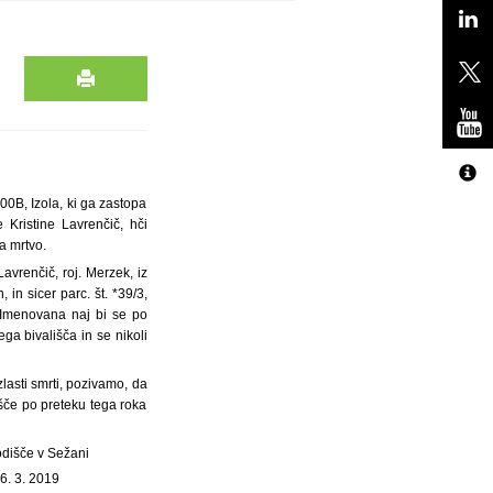
0B, Izola, ki ga zastopa
 Kristine Lavrenčič, hči
a mrtvo.
avrenčič, roj. Merzek, iz
 in sicer parc. št. *39/3,
. Imenovana naj bi se po
a bivališča in se nikoli
zlasti smrti, pozivamo, da
šče po preteku tega roka
odišče v Sežani
6. 3. 2019