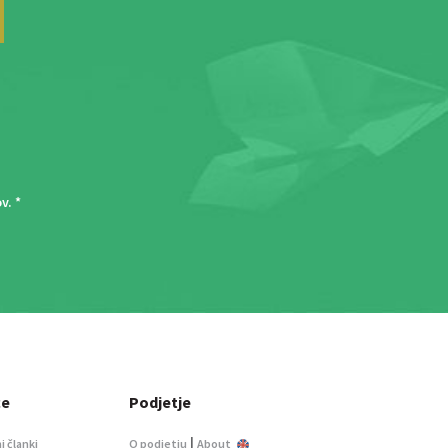
ov
. *
ce
Podjetje
|
i članki
O podjetju
About