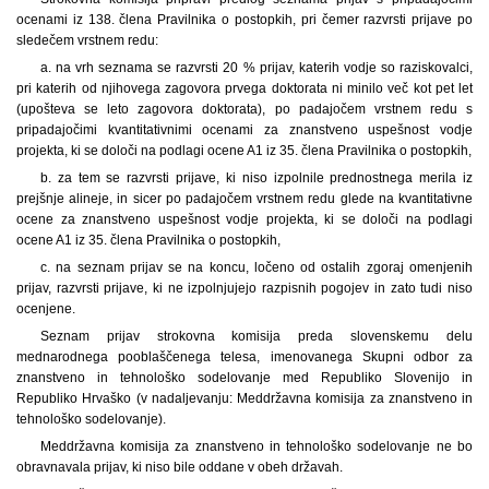
ocenami iz 138. člena Pravilnika o postopkih, pri čemer razvrsti prijave po
sledečem vrstnem redu:
a. na vrh seznama se razvrsti 20 % prijav, katerih vodje so raziskovalci,
pri katerih od njihovega zagovora prvega doktorata ni minilo več kot pet let
(upošteva se leto zagovora doktorata), po padajočem vrstnem redu s
pripadajočimi kvantitativnimi ocenami za znanstveno uspešnost vodje
projekta, ki se določi na podlagi ocene A1 iz 35. člena Pravilnika o postopkih,
b. za tem se razvrsti prijave, ki niso izpolnile prednostnega merila iz
prejšnje alineje, in sicer po padajočem vrstnem redu glede na kvantitativne
ocene za znanstveno uspešnost vodje projekta, ki se določi na podlagi
ocene A1 iz 35. člena Pravilnika o postopkih,
c. na seznam prijav se na koncu, ločeno od ostalih zgoraj omenjenih
prijav, razvrsti prijave, ki ne izpolnjujejo razpisnih pogojev in zato tudi niso
ocenjene.
Seznam prijav strokovna komisija preda slovenskemu delu
mednarodnega pooblaščenega telesa, imenovanega Skupni odbor za
znanstveno in tehnološko sodelovanje med Republiko Slovenijo in
Republiko Hrvaško (v nadaljevanju: Meddržavna komisija za znanstveno in
tehnološko sodelovanje).
Meddržavna komisija za znanstveno in tehnološko sodelovanje ne bo
obravnavala prijav, ki niso bile oddane v obeh državah.