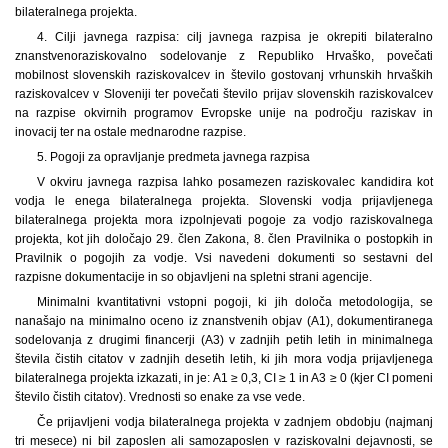
bilateralnega projekta.
4. Cilji javnega razpisa: cilj javnega razpisa je okrepiti bilateralno
znanstvenoraziskovalno sodelovanje z Republiko Hrvaško, povečati
mobilnost slovenskih raziskovalcev in število gostovanj vrhunskih hrvaških
raziskovalcev v Sloveniji ter povečati število prijav slovenskih raziskovalcev
na razpise okvirnih programov Evropske unije na področju raziskav in
inovacij ter na ostale mednarodne razpise.
5. Pogoji za opravljanje predmeta javnega razpisa
V okviru javnega razpisa lahko posamezen raziskovalec kandidira kot
vodja le enega bilateralnega projekta. Slovenski vodja prijavljenega
bilateralnega projekta mora izpolnjevati pogoje za vodjo raziskovalnega
projekta, kot jih določajo 29. člen Zakona, 8. člen Pravilnika o postopkih in
Pravilnik o pogojih za vodje. Vsi navedeni dokumenti so sestavni del
razpisne dokumentacije in so objavljeni na spletni strani agencije.
Minimalni kvantitativni vstopni pogoji, ki jih določa metodologija, se
nanašajo na minimalno oceno iz znanstvenih objav (A1), dokumentiranega
sodelovanja z drugimi financerji (A3) v zadnjih petih letih in minimalnega
števila čistih citatov v zadnjih desetih letih, ki jih mora vodja prijavljenega
bilateralnega projekta izkazati, in je: A1 ≥ 0,3, CI ≥ 1 in A3 ≥ 0 (kjer CI pomeni
število čistih citatov). Vrednosti so enake za vse vede.
Če prijavljeni vodja bilateralnega projekta v zadnjem obdobju (najmanj
tri mesece) ni bil zaposlen ali samozaposlen v raziskovalni dejavnosti, se