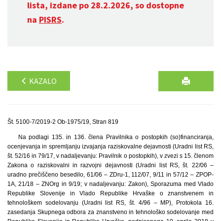
lista, izdane po 28.2.2026, so dostopne
na
PISRS
.
KAZALO
Št. 5100-7/2019-2 Ob-1975/19, Stran 819
Na podlagi 135. in 136. člena Pravilnika o postopkih (so)financiranja,
ocenjevanja in spremljanju izvajanja raziskovalne dejavnosti (Uradni list RS,
št. 52/16 in 79/17, v nadaljevanju: Pravilnik o postopkih), v zvezi s 15. členom
Zakona o raziskovalni in razvojni dejavnosti (Uradni list RS, št. 22/06 –
uradno prečiščeno besedilo, 61/06 – ZDru-1, 112/07, 9/11 in 57/12 – ZPOP-
1A, 21/18 – ZNOrg in 9/19; v nadaljevanju: Zakon), Sporazuma med Vlado
Republike Slovenije in Vlado Republike Hrvaške o znanstvenem in
tehnološkem sodelovanju (Uradni list RS, št. 4/96 – MP), Protokola 16.
zasedanja Skupnega odbora za znanstveno in tehnološko sodelovanje med