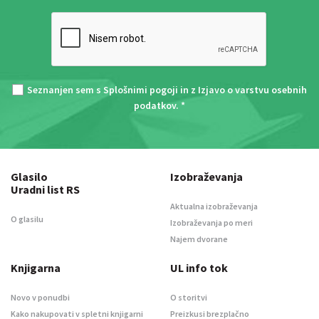
Seznanjen sem s
Splošnimi pogoji
in z
Izjavo o varstvu osebnih
podatkov
. *
Glasilo
Izobraževanja
Uradni list RS
Aktualna izobraževanja
O glasilu
Izobraževanja po meri
Najem dvorane
Knjigarna
UL info tok
Novo v ponudbi
O storitvi
Kako nakupovati v spletni knjigarni
Preizkusi brezplačno