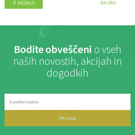
KAZALO
NA VRH
Bodite obveščeni
o vseh
naših novostih, akcijah in
dogodkih
PRIJAVA