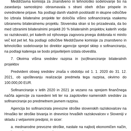
Meddržavna komisija za znanstveno in tehnološko sodelovanje bo na
zasedanju samostojno obravnavala s strani obeh držav prispele in
ovrednotene prijave. Na podlagi danih vladnih pooblastil in skupne odločitve
bo izbrala bilateralne projekte ter določila višino sofinanciranja vsakemu
izbranemu bilateralnemu projektu. Slovenska stran si bo prizadevala, da bo
med izbranimi bilateralnimi projekti 20 % bilateralnih projektov, katerih vodje
so raziskovalci, pri katerih od njihovega zagovora prvega doktorata ni minilo
več kot pet let. Na podlagi odločitve Meddržavne komisije za znanstveno in
tehnološko sodelovanje bo direktor agencije sprejel sklep o sofinanciranju,
na podlagi katerega se bodo prijaviteljem izdala obvestila.
7. Okvirna višina sredstev razpisa in (so)financiranje bilateralnih
projektov
Predvideni obseg sredstev znaša v obdobju od 1. 1. 2020 do 31. 12.
2021, ob upoštevanju realizacije predmeta tega razpisa, okvirno do
100.000,00 EUR.
Sofinanciranje v letih 2020 in 2021 je vezano na sprejem finančnega
načrta agencije za navedeni leti ter na zagotovitev namenskih sredstev za
sofinanciranje po predmetnem javnem razpisu.
Agencija bo sofinancirala prevozne stroške slovenskih raziskovalcev na
Hrvaško ter stroške bivanja in dnevnice hrvaških raziskovalcev v Sloveniji v
skladu z veljavnimi predpisi, in sicer:
a. mednarodne prevozne stroške, nastale na najbolj ekonomičen način,