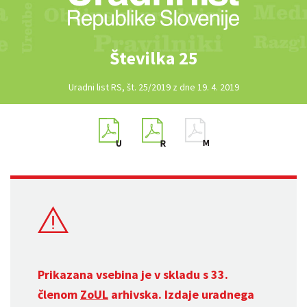
Številka 25
Uradni list RS, št. 25/2019 z dne 19. 4. 2019
Prikazana vsebina je v skladu s 33.
členom
ZoUL
arhivska. Izdaje uradnega