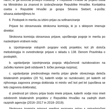
na Ministrstvo za znanost in izobraževanje Republike Hrvaške. Kontaktna
oseba v Republiki Hrvaški je gospa Silvana Siebert, e-pošta:
silvana.siebert@mzo.hr.
6. Postopek in merila za izbiro prijav za sofinanciranje
Prijave bo obravnavala strokovna komisija, ki jo s sklepom imenuje
direktor.
Strokovna komisija obravnava prijave, upoštevaje pogoje in merila po
naslednjem vrstnem redu:
a. izpolnjevanje vstopnih pogojev vodij projektov, kot jih določa
metodologija in ovrednotenje prijave v skladu s 138. členom Pravilnika o
postopkih;
b. ugotavljanje izpolnjevanja pogoja vključenosti raziskovalcev na
začetku kariere (peti odstavek 5. točke javnega razpisa);
c. ugotavljanje prednostnega merila prijav glede obveznega deleža
bilateralnih projektov (20 %), katerih vodje so raziskovalci, pri katerih od
njihovega zagovora prvega doktorata ni minilo več kot pet let (upošteva se
leto zagovora doktorata);
d. prednost pri izboru prijav bodo imele prijave, katerih vodje niso imeli
odobrenih bilateralnih projektov z Republiko Hrvaško na zadnjih dveh
razpisih agencije (2016–2017 in 2018–2019).
Strokovna komisija pripravi predlog seznama prijav s pripadajočimi