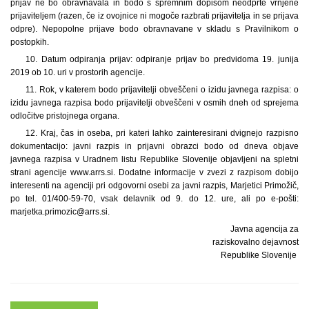
prijav ne bo obravnavala in bodo s spremnim dopisom neodprte vrnjene
prijaviteljem (razen, če iz ovojnice ni mogoče razbrati prijavitelja in se prijava
odpre). Nepopolne prijave bodo obravnavane v skladu s Pravilnikom o
postopkih.
10. Datum odpiranja prijav: odpiranje prijav bo predvidoma 19. junija
2019 ob 10. uri v prostorih agencije.
11. Rok, v katerem bodo prijavitelji obveščeni o izidu javnega razpisa: o
izidu javnega razpisa bodo prijavitelji obveščeni v osmih dneh od sprejema
odločitve pristojnega organa.
12. Kraj, čas in oseba, pri kateri lahko zainteresirani dvignejo razpisno
dokumentacijo: javni razpis in prijavni obrazci bodo od dneva objave
javnega razpisa v Uradnem listu Republike Slovenije objavljeni na spletni
strani agencije www.arrs.si. Dodatne informacije v zvezi z razpisom dobijo
interesenti na agenciji pri odgovorni osebi za javni razpis, Marjetici Primožič,
po tel. 01/400-59-70, vsak delavnik od 9. do 12. ure, ali po e-pošti:
marjetka.primozic@arrs.si.
Javna agencija za
raziskovalno dejavnost
Republike Slovenije