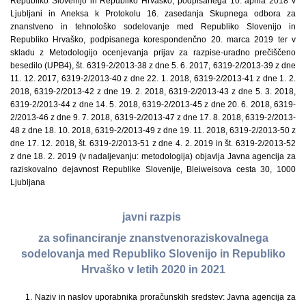
Republiko Slovenijo in Republiko Hrvaško, podpisanega 10. aprila 2018 v
Ljubljani in Aneksa k Protokolu 16. zasedanja Skupnega odbora za
znanstveno in tehnološko sodelovanje med Republiko Slovenijo in
Republiko Hrvaško, podpisanega korespondenčno 20. marca 2019 ter v
skladu z Metodologijo ocenjevanja prijav za razpise-uradno prečiščeno
besedilo (UPB4), št. 6319-2/2013-38 z dne 5. 6. 2017, 6319-2/2013-39 z dne
11. 12. 2017, 6319-2/2013-40 z dne 22. 1. 2018, 6319-2/2013-41 z dne 1. 2.
2018, 6319-2/2013-42 z dne 19. 2. 2018, 6319-2/2013-43 z dne 5. 3. 2018,
6319-2/2013-44 z dne 14. 5. 2018, 6319-2/2013-45 z dne 20. 6. 2018, 6319-
2/2013-46 z dne 9. 7. 2018, 6319-2/2013-47 z dne 17. 8. 2018, 6319-2/2013-
48 z dne 18. 10. 2018, 6319-2/2013-49 z dne 19. 11. 2018, 6319-2/2013-50 z
dne 17. 12. 2018, št. 6319-2/2013-51 z dne 4. 2. 2019 in št. 6319-2/2013-52
z dne 18. 2. 2019 (v nadaljevanju: metodologija) objavlja Javna agencija za
raziskovalno dejavnost Republike Slovenije, Bleiweisova cesta 30, 1000
Ljubljana
javni razpis
za sofinanciranje znanstvenoraziskovalnega
sodelovanja med Republiko Slovenijo in Republiko
Hrvaško v letih 2020 in 2021
1. Naziv in naslov uporabnika proračunskih sredstev: Javna agencija za