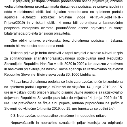
Če prijavitelj (zastopnik oziroma pooblaščena oseba prijavitelja) oziroma
vodja bilateralnega projekta nimata digitalnega podpisa, se prijava izpolni in
odda v elektronski obliki kot digitalno nepodpisana na spletnem portalu
agencije eObrazci (obrazec Prijavne vloge ARRS-MS-BI-HR-JR-
Prijava/2019) in v tiskani obliki, ki mora biti opremljena z lastnoročnim
podpisom zastopnika oziroma pooblaščene osebe prijavitelja in vodje
bilateralnega projekta ter žigom prijavitelja.
Obe obliki prijave, elektronska brez digitalnega podpisa in tiskana,
morata biti vsebinsko popolnoma enaki.
Tiskano prijavo je treba dostaviti v zaprti ovojnici z oznako »Javni razpis
za sofinanciranje znanstvenoraziskovalnega sodelovanja med Republiko
Slovenijo in Republiko Hrvaško v letih 2020 in 2021« ter obvezno z nazivom
in naslovom prijavitelja, na naslov: Javna agencija za raziskovalno dejavnost
Republike Slovenije, Bleiweisova cesta 30, 1000 Ljubljana.
Prijava brez digitalnega podpisa se šteje za pravočasno, če je izpolnjena
na spletnem portalu agencije eObrazci do vključno 14. junija 2019, do 15.
ure in v tiskani obliki prispe v glavno pisarno Javne agencije za raziskovalno
dejavnost Republike Slovenije prav tako do vključno 14. junija 2019 do 15.
ure. Kot pravočasna se šteje tudi prijava, oddana priporočeno na pošto v
Sloveniji do vključno 14. junija 2019, do 15. ure (upošteva se poštni žig).
9.3. Nepravočasne, nepravilno označene in nepopolne prijave
Nepravočasnih in nepravilno označenih prijav komisija za odpiranje