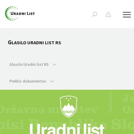
G
LASILO URADNI LIST RS
Glasilo Uradni list RS
Preklic dokumentov