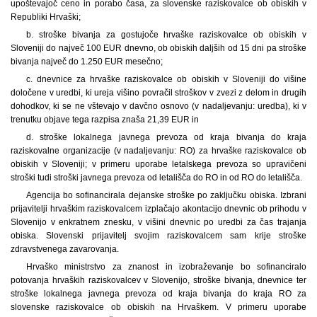
upoštevajoč ceno in porabo časa, za slovenske raziskovalce ob obiskih v
Republiki Hrvaški;
b. stroške bivanja za gostujoče hrvaške raziskovalce ob obiskih v
Sloveniji do največ 100 EUR dnevno, ob obiskih daljših od 15 dni pa stroške
bivanja največ do 1.250 EUR mesečno;
c. dnevnice za hrvaške raziskovalce ob obiskih v Sloveniji do višine
določene v uredbi, ki ureja višino povračil stroškov v zvezi z delom in drugih
dohodkov, ki se ne vštevajo v davčno osnovo (v nadaljevanju: uredba), ki v
trenutku objave tega razpisa znaša 21,39 EUR in
d. stroške lokalnega javnega prevoza od kraja bivanja do kraja
raziskovalne organizacije (v nadaljevanju: RO) za hrvaške raziskovalce ob
obiskih v Sloveniji; v primeru uporabe letalskega prevoza so upravičeni
stroški tudi stroški javnega prevoza od letališča do RO in od RO do letališča.
Agencija bo sofinancirala dejanske stroške po zaključku obiska. Izbrani
prijavitelji hrvaškim raziskovalcem izplačajo akontacijo dnevnic ob prihodu v
Slovenijo v enkratnem znesku, v višini dnevnic po uredbi za čas trajanja
obiska. Slovenski prijavitelj svojim raziskovalcem sam krije stroške
zdravstvenega zavarovanja.
Hrvaško ministrstvo za znanost in izobraževanje bo sofinanciralo
potovanja hrvaških raziskovalcev v Slovenijo, stroške bivanja, dnevnice ter
stroške lokalnega javnega prevoza od kraja bivanja do kraja RO za
slovenske raziskovalce ob obiskih na Hrvaškem. V primeru uporabe