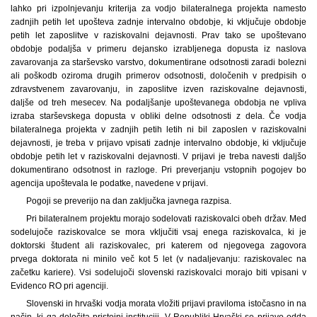
lahko pri izpolnjevanju kriterija za vodjo bilateralnega projekta namesto
zadnjih petih let upošteva zadnje intervalno obdobje, ki vključuje obdobje
petih let zaposlitve v raziskovalni dejavnosti. Prav tako se upoštevano
obdobje podaljša v primeru dejansko izrabljenega dopusta iz naslova
zavarovanja za starševsko varstvo, dokumentirane odsotnosti zaradi bolezni
ali poškodb oziroma drugih primerov odsotnosti, določenih v predpisih o
zdravstvenem zavarovanju, in zaposlitve izven raziskovalne dejavnosti,
daljše od treh mesecev. Na podaljšanje upoštevanega obdobja ne vpliva
izraba starševskega dopusta v obliki delne odsotnosti z dela. Če vodja
bilateralnega projekta v zadnjih petih letih ni bil zaposlen v raziskovalni
dejavnosti, je treba v prijavo vpisati zadnje intervalno obdobje, ki vključuje
obdobje petih let v raziskovalni dejavnosti. V prijavi je treba navesti daljšo
dokumentirano odsotnost in razloge. Pri preverjanju vstopnih pogojev bo
agencija upoštevala le podatke, navedene v prijavi.
Pogoji se preverijo na dan zaključka javnega razpisa.
Pri bilateralnem projektu morajo sodelovati raziskovalci obeh držav. Med
sodelujoče raziskovalce se mora vključiti vsaj enega raziskovalca, ki je
doktorski študent ali raziskovalec, pri katerem od njegovega zagovora
prvega doktorata ni minilo več kot 5 let (v nadaljevanju: raziskovalec na
začetku kariere). Vsi sodelujoči slovenski raziskovalci morajo biti vpisani v
Evidenco RO pri agenciji.
Slovenski in hrvaški vodja morata vložiti prijavi praviloma istočasno in na
način, ki ga določita pristojni instituciji. V Republiki Hrvaški se prijavo odda