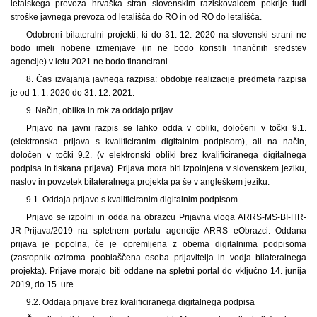
letalskega prevoza hrvaška stran slovenskim raziskovalcem pokrije tudi
stroške javnega prevoza od letališča do RO in od RO do letališča.
Odobreni bilateralni projekti, ki do 31. 12. 2020 na slovenski strani ne
bodo imeli nobene izmenjave (in ne bodo koristili finančnih sredstev
agencije) v letu 2021 ne bodo financirani.
8. Čas izvajanja javnega razpisa: obdobje realizacije predmeta razpisa
je od 1. 1. 2020 do 31. 12. 2021.
9. Način, oblika in rok za oddajo prijav
Prijavo na javni razpis se lahko odda v obliki, določeni v točki 9.1.
(elektronska prijava s kvalificiranim digitalnim podpisom), ali na način,
določen v točki 9.2. (v elektronski obliki brez kvalificiranega digitalnega
podpisa in tiskana prijava). Prijava mora biti izpolnjena v slovenskem jeziku,
naslov in povzetek bilateralnega projekta pa še v angleškem jeziku.
9.1. Oddaja prijave s kvalificiranim digitalnim podpisom
Prijavo se izpolni in odda na obrazcu Prijavna vloga ARRS-MS-BI-HR-
JR-Prijava/2019 na spletnem portalu agencije ARRS eObrazci. Oddana
prijava je popolna, če je opremljena z obema digitalnima podpisoma
(zastopnik oziroma pooblaščena oseba prijavitelja in vodja bilateralnega
projekta). Prijave morajo biti oddane na spletni portal do vključno 14. junija
2019, do 15. ure.
9.2. Oddaja prijave brez kvalificiranega digitalnega podpisa