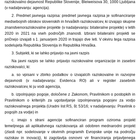
raziskovalno dejavnost Republike Slovenije, Bleiweisova 30, 1000 Ljubljana
(v nadaljevanju: agencija).
2. Predmet javnega razpisa: predmet javnega razpisa je sofinanciranje
medsebojnih obiskov slovenskih in hrvaških raziskovalcev, ki izvajajo skupne
znanstvenoraziskovalne projekte (v nadaljevanju: bilateralne projekte) v letih
2020 in 2021 na vseh področjih znanosti. Izbrani bilateralni projekti se
pričnejo izvajati s 1. januarjem 2020 in trajajo dve leti. V okviru tega razpisa
sodelujeta Republika Slovenija in Republika Hrvaška.
3. Subjekti, ki se lahko prijavijo na javni razpis
Na javni razpis se lahko prijavijo raziskovalne organizacije in zasebni
raziskovalci, ki:
a. so vpisani v zbirko podatkov o izvajalcih raziskovalne in razvojne
dejavnosti (v nadaljevanju: Evidenca RO) ali v register zasebnih
raziskovalcev, ki ju vodi agencija,
b. izpolnjujejo pogoje, določene z Zakonom, Pravilnikom o postopkih in
Pravilnikom o kriterijih za ugotavljanje izpolnjevanja pogojev za vodjo
raziskovalnega projekta (Uradni list RS, št. 53/16; v nadaljevanju: Pravilnik o
pogojih za vodje) in
c. imajo s strani agencije sofinanciran program oziroma projekt
temeljnega ali aplikativnega raziskovanja ali odobren mednarodni projekt
(zlasti npr. sodelovanje v okvirnih programih Evropske unije na področju
raziskav in inovacij), ki zagotavlja osnovni vir financiranja prijavljenega