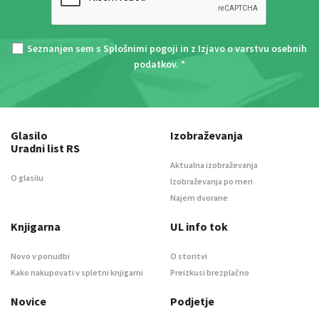
Seznanjen sem s
Splošnimi pogoji
in z
Izjavo o varstvu osebnih
podatkov
. *
Glasilo
Izobraževanja
Uradni list RS
Aktualna izobraževanja
O glasilu
Izobraževanja po meri
Najem dvorane
Knjigarna
UL info tok
Novo v ponudbi
O storitvi
Kako nakupovati v spletni knjigarni
Preizkusi brezplačno
Novice
Podjetje