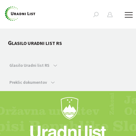
G
LASILO URADNI LIST RS
Glasilo Uradni list RS
Preklic dokumentov