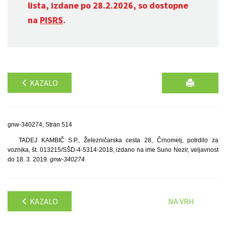
lista, izdane po 28.2.2026, so dostopne
na
PISRS
.
KAZALO
gnw-340274, Stran 514
TADEJ KAMBIČ S.P., Železničarska cesta 28, Črnomelj, potrdilo za
voznika, št. 013215/SŠD-4-5314-2018, izdano na ime Suno Nezir, veljavnost
do 18. 3. 2019.
gnw-340274
KAZALO
NA VRH