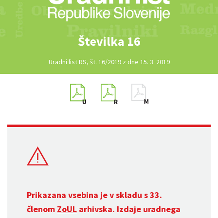
Številka 16
Uradni list RS, št. 16/2019 z dne 15. 3. 2019
Prikazana vsebina je v skladu s 33.
členom
ZoUL
arhivska. Izdaje uradnega