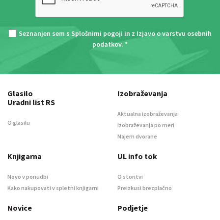
Seznanjen sem s
Splošnimi pogoji
in z
Izjavo o varstvu osebnih
podatkov
. *
Glasilo
Izobraževanja
Uradni list RS
Aktualna izobraževanja
O glasilu
Izobraževanja po meri
Najem dvorane
Knjigarna
UL info tok
Novo v ponudbi
O storitvi
Kako nakupovati v spletni knjigarni
Preizkusi brezplačno
Novice
Podjetje