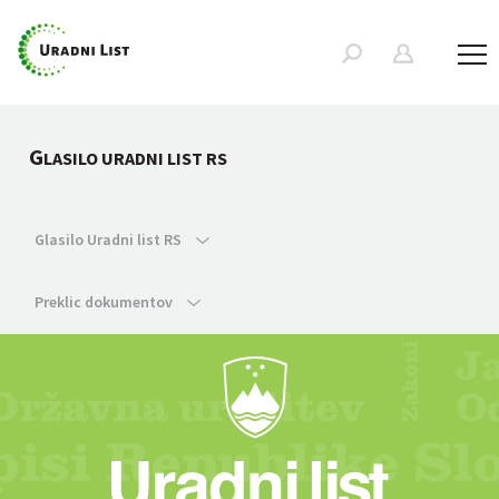
G
LASILO URADNI LIST RS
Glasilo Uradni list RS
Preklic dokumentov