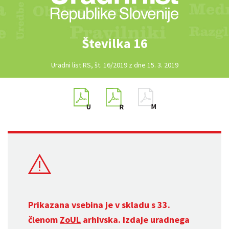
Številka 16
Uradni list RS, št. 16/2019 z dne 15. 3. 2019
Prikazana vsebina je v skladu s 33.
členom
ZoUL
arhivska. Izdaje uradnega