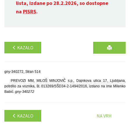
lista, izdane po 28.2.2026, so dostopne
na
PISRS
.
KAZALO
gny-340272, Stran 514
PREVOZI MM, MILOŠ MINJOVIČ s.p., Dajnkova ulica 17, Ljubljana,
potrdilo za voznika, št. 013269/SŠD34-2-1494/2016, izdano na ime Milenko
Babić.
gny-340272
KAZALO
NA VRH