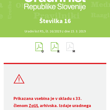
Številka 16
Uradni list RS, št. 16/2019 z dne 15. 3. 2019
Prikazana vsebina je v skladu s 33.
členom
ZoUL
arhivska. Izdaje uradnega