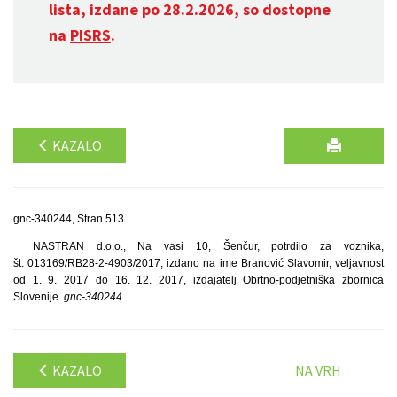
lista, izdane po 28.2.2026, so dostopne
na
PISRS
.
KAZALO
gnc-340244, Stran 513
NASTRAN d.o.o., Na vasi 10, Šenčur, potrdilo za voznika,
št. 013169/RB28-2-4903/2017, izdano na ime Branović Slavomir, veljavnost
od 1. 9. 2017 do 16. 12. 2017, izdajatelj Obrtno-podjetniška zbornica
Slovenije.
gnc-340244
KAZALO
NA VRH