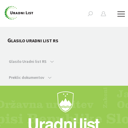
G
LASILO URADNI LIST RS
Glasilo Uradni list RS
Preklic dokumentov