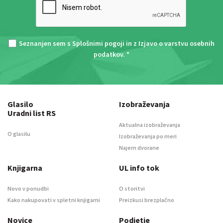
Seznanjen sem s
Splošnimi pogoji
in z
Izjavo o varstvu osebnih
podatkov
. *
Glasilo
Izobraževanja
Uradni list RS
Aktualna izobraževanja
O glasilu
Izobraževanja po meri
Najem dvorane
Knjigarna
UL info tok
Novo v ponudbi
O storitvi
Kako nakupovati v spletni knjigarni
Preizkusi brezplačno
Novice
Podjetje