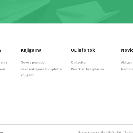
a
Knjigarna
UL info tok
Novi
vanja
Novo v ponudbi
O storitvi
Aktualn
meri
Kako nakupovati v spletni
Preizkusi brezplačno
Naroči 
knjigarni
ne.
Pravna obvestila
/
Piškotki
/ Avtor