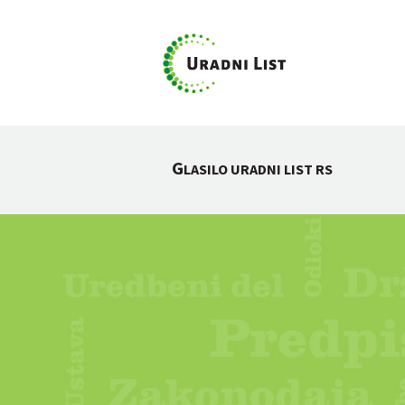
G
LASILO URADNI LIST RS