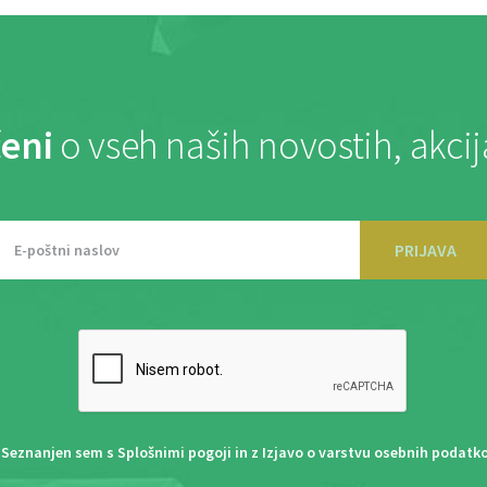
eni
o vseh naših novostih, akci
PRIJAVA
Seznanjen sem s
Splošnimi pogoji
in z
Izjavo o varstvu osebnih podatk