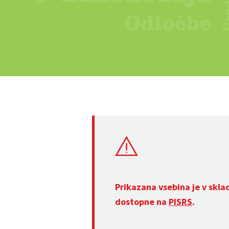
Prikazana vsebina je v skla
dostopne na
PISRS
.