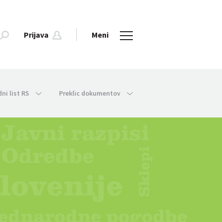
Prijava
Meni
dni list RS
Preklic dokumentov