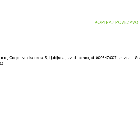
KOPIRAJ POVEZAVO
o., Gosposvetska cesta 5, Ljubljana, izvod licence, št. 000647/007, za vozilo Sc
83