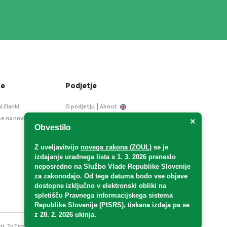
ce
Podjetje
|
i članki
O podjetju
About
se na novice
Kontakt
×
Obvestilo
Informacije javnega
značaja
Z uveljavitvijo
novega zakona (ZOUL)
se je
Oglaševanje
izdajanje uradnega lista s 1. 3. 2026 preneslo
Splošni pogoji
neposredno
na Službo Vlade Republike Slovenije
Izjava o varstvu osebnih
za zakonodajo
. Od tega datuma bodo vse objave
podatkov
dostopne izključno v elektronski obliki na
spletišču Pravnega informacijskega sistema
E-dražbe
Republike Slovenije (PISRS), tiskana izdaja pa se
z 28. 2. 2026 ukinja.
ji:
TriTim spletna agencija
v sodelovanju z 2Mobile