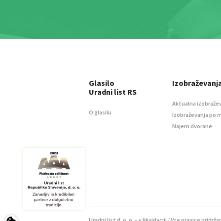
Glasilo
Izobraževanj
Uradni list RS
Aktualna izobraže
O glasilu
Izobraževanja po 
Najem dvorane
Uradni list d. o. o. – v likvidaciji / Vse pravice pridrža