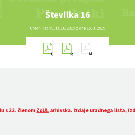
Številka 16
Uradni list RS, št. 16/2019 z dne 15. 3. 2019
du s 33. členom
ZoUL
arhivska. Izdaje uradnega lista, iz