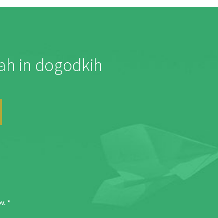
jah in dogodkih
ov
. *