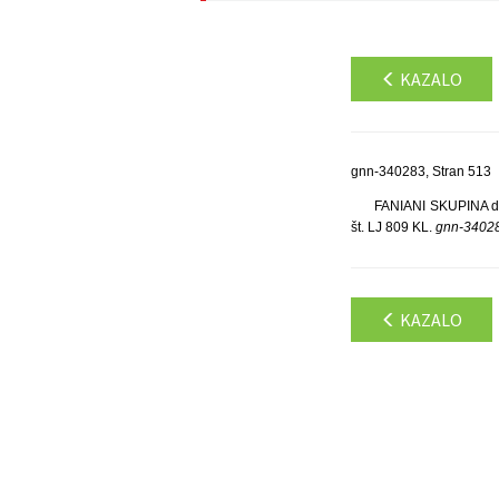
KAZALO
gnn-340283, Stran 513
FANIANI SKUPINA d.o.
št. LJ 809 KL.
gnn-3402
KAZALO