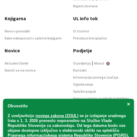
Najem dvorane
Knjigarna
UL info tok
Novo v ponudbi
O storitvi
Kako nakupovati v spletni knjigarni
Preizkusi brezplačno
Novice
Podjetje
|
Aktualni članki
O podjetju
About
Naroči se na novice
Kontakt
Informacije javnega značaja
Oglaševanje
Splošni pogoji
Izjava o varstvu osebnih podatkov
×
E-dražbe
Obvestilo
Z uveljavitvijo
novega zakona (ZOUL)
se je
izdajanje uradnega
lista s 1. 3. 2026 preneslo
neposredno
na Službo Vlade
Republike Slovenije za zakonodajo
. Od tega datuma bodo vse
objave dostopne izključno v elektronski obliki na spletišču
Pravnega informacijskega sistema Republike Slovenije (PISRS),