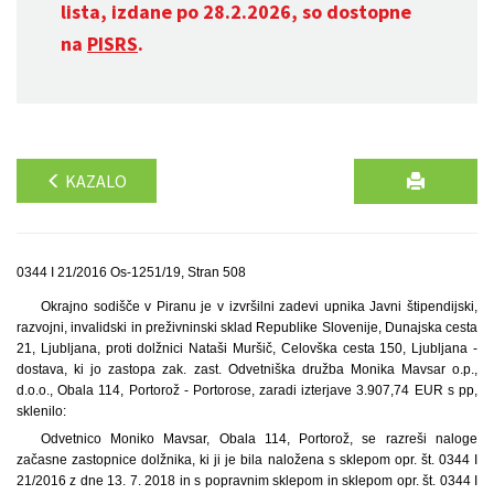
lista, izdane po 28.2.2026, so dostopne
na
PISRS
.
KAZALO
0344 I 21/2016 Os-1251/19, Stran 508
Okrajno sodišče v Piranu je v izvršilni zadevi upnika Javni štipendijski,
razvojni, invalidski in preživninski sklad Republike Slovenije, Dunajska cesta
21, Ljubljana, proti dolžnici Nataši Muršič, Celovška cesta 150, Ljubljana -
dostava, ki jo zastopa zak. zast. Odvetniška družba Monika Mavsar o.p.,
d.o.o., Obala 114, Portorož - Portorose, zaradi izterjave 3.907,74 EUR s pp,
sklenilo:
Odvetnico Moniko Mavsar, Obala 114, Portorož, se razreši naloge
začasne zastopnice dolžnika, ki ji je bila naložena s sklepom opr. št. 0344 I
21/2016 z dne 13. 7. 2018 in s popravnim sklepom in sklepom opr. št. 0344 I