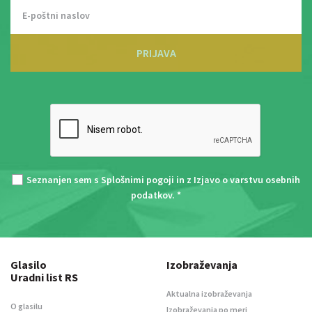
PRIJAVA
Seznanjen sem s
Splošnimi pogoji
in z
Izjavo o varstvu osebnih
podatkov
. *
Glasilo
Izobraževanja
Uradni list RS
Aktualna izobraževanja
O glasilu
Izobraževanja po meri