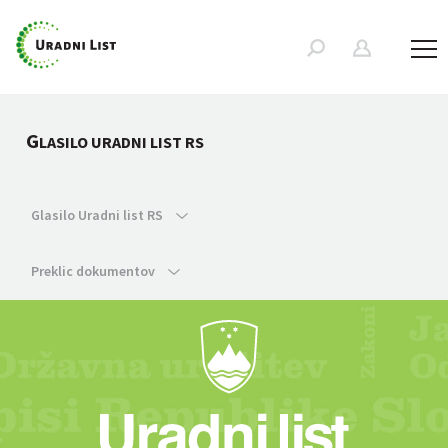
G
LASILO URADNI LIST RS
Glasilo Uradni list RS
Preklic dokumentov