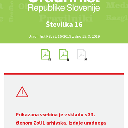
Številka 16
Uradni list RS, št. 16/2019 z dne 15. 3. 2019
Prikazana vsebina je v skladu s 33.
členom
ZoUL
arhivska. Izdaje uradnega