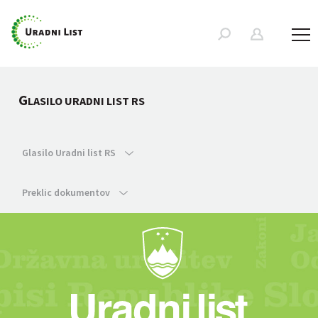
G
LASILO URADNI LIST RS
Glasilo Uradni list RS
Preklic dokumentov