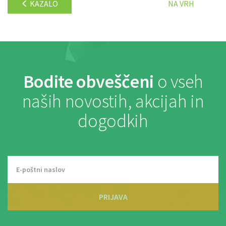
KAZALO
NA VRH
Bodite obveščeni
o vseh
naših novostih, akcijah in
dogodkih
PRIJAVA