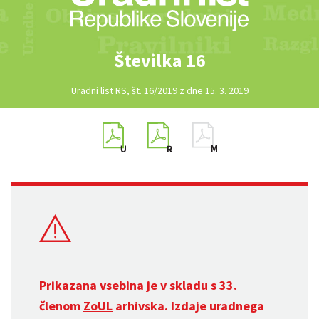
Številka 16
Uradni list RS, št. 16/2019 z dne 15. 3. 2019
Prikazana vsebina je v skladu s 33.
členom
ZoUL
arhivska. Izdaje uradnega