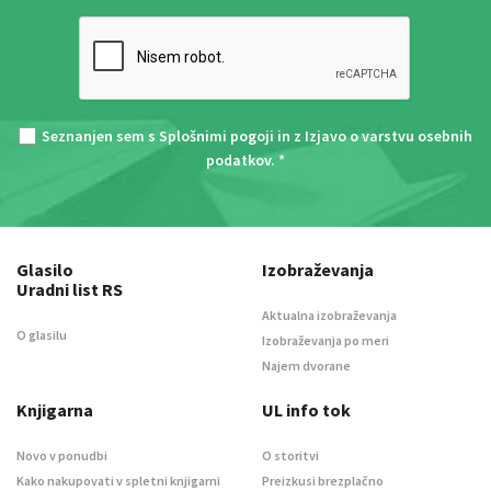
Seznanjen sem s
Splošnimi pogoji
in z
Izjavo o varstvu osebnih
podatkov
. *
Glasilo
Izobraževanja
Uradni list RS
Aktualna izobraževanja
O glasilu
Izobraževanja po meri
Najem dvorane
Knjigarna
UL info tok
Novo v ponudbi
O storitvi
Kako nakupovati v spletni knjigarni
Preizkusi brezplačno