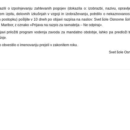
azili o izpolnjevanju zahtevanih pogojev (dokazila o: izobrazbi, nazivu, opravl
m izpitu, delovnih izkušnjah v vzgoji in izobraževanju, potrdilo o nekaznovanost
 postopku) pošljite v 10 dneh po objavi razpisa na naslov: Svet šole Osnovne šol
0 Maribor, z oznako »Prijava na razpis za ravnatelja – Ne odpiraj«.
javi priložiti program vodenja zavoda za mandatno obdobje, lahko pa predloži tud
nje.
 obvestilo o imenovanju prejeli v zakonitem roku.
Svet šole Os