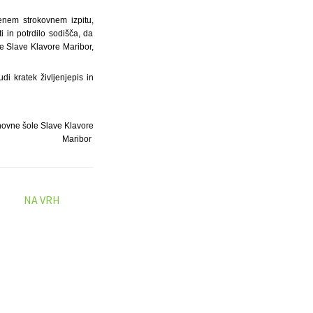
jenem strokovnem izpitu,
i in potrdilo sodišča, da
e Slave Klavore Maribor,
i kratek življenjepis in
novne šole Slave Klavore
Maribor
NA VRH