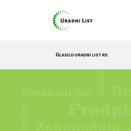
G
LASILO URADNI LIST RS