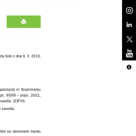
ta šole z dne 6. 3. 2019,
nizaciji in financiranju
r., 65/09 – popr., 20/11,
esedilu: ZOFVI).
e zavoda.
litvi na delovnem mestu