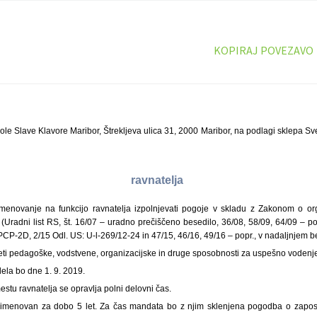
KOPIRAJ POVEZAVO
le Slave Klavore Maribor, Štrekljeva ulica 31, 2000 Maribor, na podlagi sklepa Sve
ravnatelja
enovanje na funkcijo ravnatelja izpolnjevati pogoje v skladu z Zakonom o orga
(Uradni list RS, št. 16/07 – uradno prečiščeno besedilo, 36/08, 58/09, 64/09 – pop
CP-2D, 2/15 Odl. US: U-l-269/12-24 in 47/15, 46/16, 49/16 – popr., v nadaljnjem b
eti pedagoške, vodstvene, organizacijske in druge sposobnosti za uspešno vodenj
ela bo dne 1. 9. 2019.
tu ravnatelja se opravlja polni delovni čas.
o imenovan za dobo 5 let. Za čas mandata bo z njim sklenjena pogodba o zapos