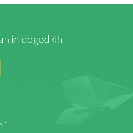
jah in dogodkih
ov
. *