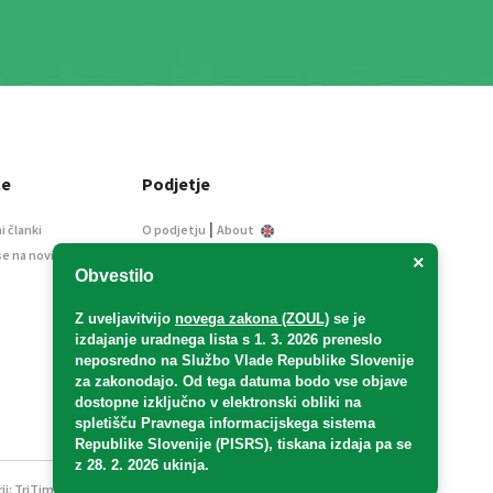
ce
Podjetje
|
i članki
O podjetju
About
se na novice
Kontakt
×
Obvestilo
Informacije javnega
značaja
Z uveljavitvijo
novega zakona (ZOUL)
se je
Oglaševanje
izdajanje uradnega lista s 1. 3. 2026 preneslo
Splošni pogoji
neposredno
na Službo Vlade Republike Slovenije
Izjava o varstvu osebnih
za zakonodajo
. Od tega datuma bodo vse objave
podatkov
dostopne izključno v elektronski obliki na
spletišču Pravnega informacijskega sistema
E-dražbe
Republike Slovenije (PISRS), tiskana izdaja pa se
z 28. 2. 2026 ukinja.
ji:
TriTim spletna agencija
v sodelovanju z 2Mobile