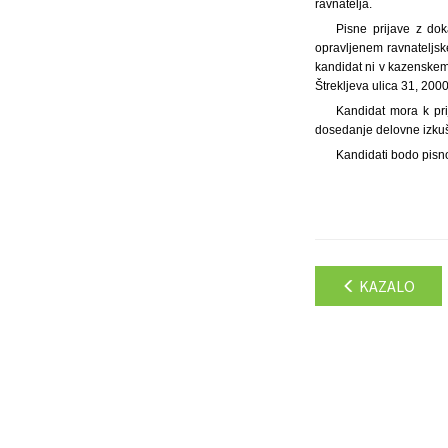
ravnatelja.
Pisne prijave z dok
opravljenem ravnateljske
kandidat ni v kazenskem
Štrekljeva ulica 31, 200
Kandidat mora k pri
dosedanje delovne izkuš
Kandidati bodo pisno
KAZALO