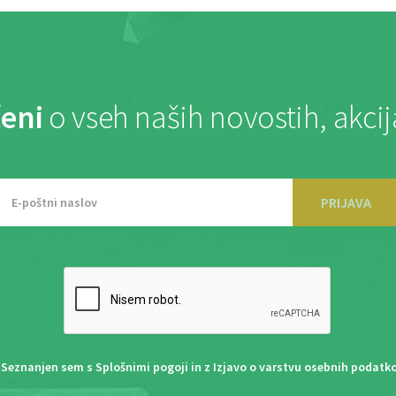
eni
o vseh naših novostih, akci
PRIJAVA
Seznanjen sem s
Splošnimi pogoji
in z
Izjavo o varstvu osebnih podatk