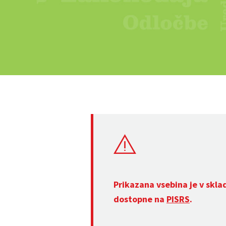
Prikazana vsebina je v skla
dostopne na
PISRS
.