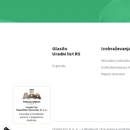
Glasilo
Izobraževanj
Uradni list RS
Aktualna izobraže
O glasilu
Izobraževanja po 
Najem dvorane
Uradni list d. o. o. – v likvidaciji / Vse pravice pridrža