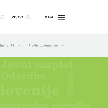
Prijava
Meni
dni list RS
Preklic dokumentov