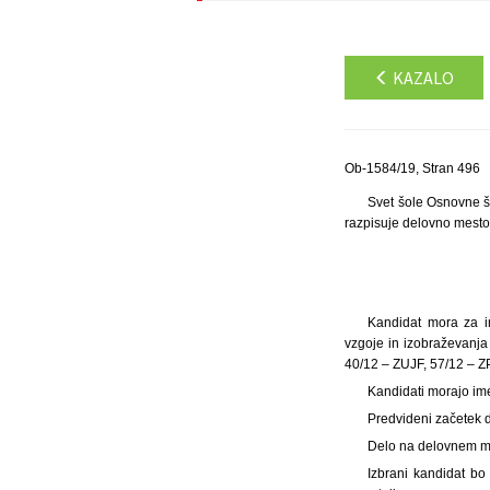
KAZALO
Ob-1584/19, Stran 496
Svet šole Osnovne šo
razpisuje delovno mesto
Kandidat mora za im
vzgoje in izobraževanja 
40/12 – ZUJF, 57/12 – ZP
Kandidati morajo im
Predvideni začetek d
Delo na delovnem mes
Izbrani kandidat b