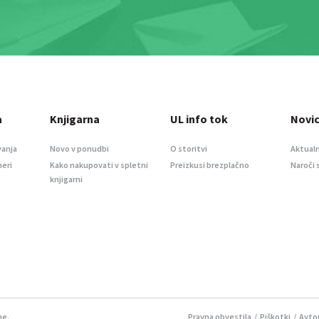
a
Knjigarna
UL info tok
Novi
vanja
Novo v ponudbi
O storitvi
Aktualn
meri
Kako nakupovati v spletni
Preizkusi brezplačno
Naroči 
knjigarni
ne.
Pravna obvestila
/
Piškotki
/ Avtor