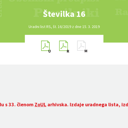
Številka 16
Uradni list RS, št. 16/2019 z dne 15. 3. 2019
du s 33. členom
ZoUL
arhivska. Izdaje uradnega lista, iz