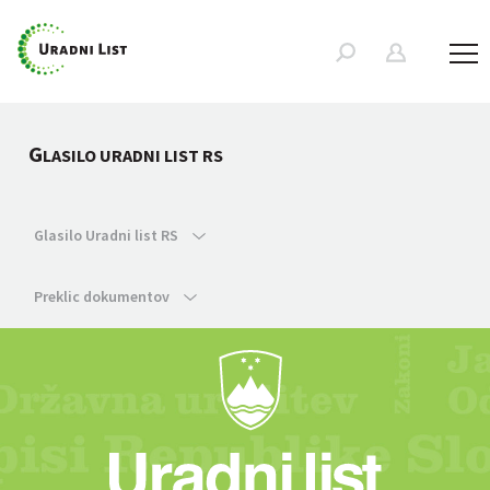
G
LASILO URADNI LIST RS
Glasilo Uradni list RS
Preklic dokumentov