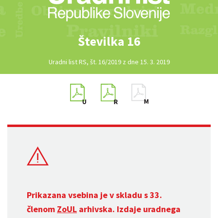
Številka 16
Uradni list RS, št. 16/2019 z dne 15. 3. 2019
Prikazana vsebina je v skladu s 33.
členom
ZoUL
arhivska. Izdaje uradnega