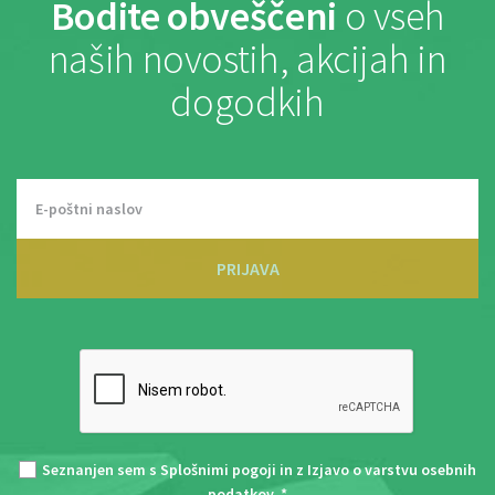
Bodite obveščeni
o vseh
naših novostih, akcijah in
dogodkih
PRIJAVA
Seznanjen sem s
Splošnimi pogoji
in z
Izjavo o varstvu osebnih
podatkov
. *