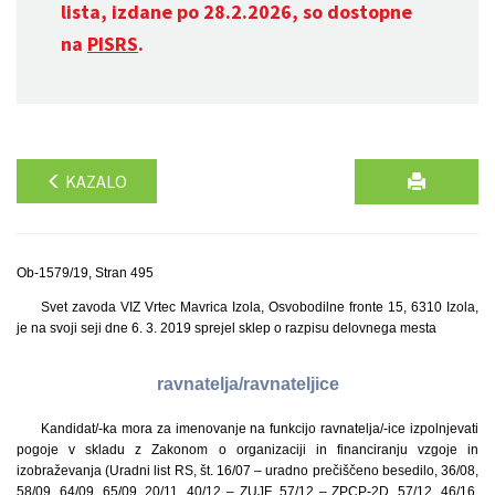
lista, izdane po 28.2.2026, so dostopne
na
PISRS
.
KAZALO
Ob-1579/19, Stran 495
Svet zavoda VIZ Vrtec Mavrica Izola, Osvobodilne fronte 15, 6310 Izola,
je na svoji seji dne 6. 3. 2019 sprejel sklep o razpisu delovnega mesta
ravnatelja/ravnateljice
Kandidat/-ka mora za imenovanje na funkcijo ravnatelja/-ice izpolnjevati
pogoje v skladu z Zakonom o organizaciji in financiranju vzgoje in
izobraževanja (Uradni list RS, št. 16/07 – uradno prečiščeno besedilo, 36/08,
58/09, 64/09, 65/09, 20/11, 40/12 – ZUJF, 57/12 – ZPCP-2D, 57/12, 46/16,