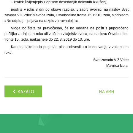
– kratek življenjepis z opisom dosedanjih delovnih izkušenj,
pošljite v roku 8 dni po objavi razpisa, v zaprti ovojnici na naslov Svet
zavoda VIZ Vrtec Mavrica Izola, Osvobodilne fronte 15, 6310 Izola, s pripisom
»Ne odpiraj – prijava na razpis za ravnatelja«.
Vloga bo šteta za pravočasno, če bo oddana na pošti s priporočeno
pošiljko zadnji dan roka ali vročena v tajništvu vrtca, na naslovu Osvobodilne
fronte 15, Izola, najkasneje do 22. 3. 2019 do 13. ure.
Kandidati/-ke bodo prejeli/-e pisno obvestilo o imenovanju v zakonitem
roku.
Svet zavoda VIZ Vrtec
Mavrica Izola
KAZALO
NA VRH