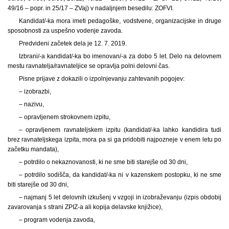
49/16 – popr. in 25/17 – ZVaj) v nadaljnjem besedilu: ZOFVI.
Kandidat/-ka mora imeti pedagoške, vodstvene, organizacijske in druge
sposobnosti za uspešno vodenje zavoda.
Predvideni začetek dela je 12. 7. 2019.
Izbrani/-a kandidat/-ka bo imenovan/-a za dobo 5 let. Delo na delovnem
mestu ravnatelja/ravnateljice se opravlja polni delovni čas.
Pisne prijave z dokazili o izpolnjevanju zahtevanih pogojev:
– izobrazbi,
– nazivu,
– opravljenem strokovnem izpitu,
– opravljenem ravnateljskem izpitu (kandidat/-ka lahko kandidira tudi
brez ravnateljskega izpita, mora pa si ga pridobiti najpozneje v enem letu po
začetku mandata),
– potrdilo o nekaznovanosti, ki ne sme biti starejše od 30 dni,
– potrdilo sodišča, da kandidat/-ka ni v kazenskem postopku, ki ne sme
biti starejše od 30 dni,
– najmanj 5 let delovnih izkušenj v vzgoji in izobraževanju (izpis obdobij
zavarovanja s strani ZPIZ-a ali kopija delavske knjižice),
– program vodenja zavoda,