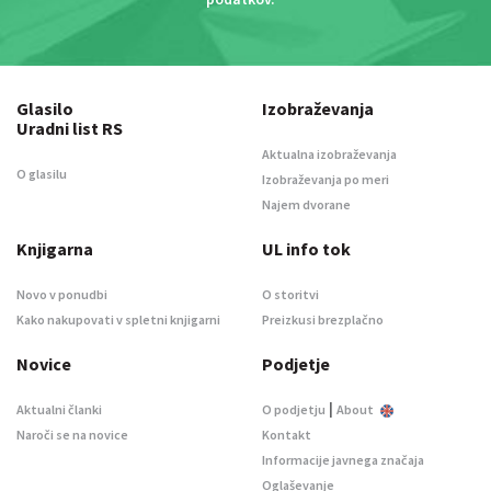
Glasilo
Izobraževanja
Uradni list RS
Aktualna izobraževanja
O glasilu
Izobraževanja po meri
Najem dvorane
Knjigarna
UL info tok
Novo v ponudbi
O storitvi
Kako nakupovati v spletni knjigarni
Preizkusi brezplačno
Novice
Podjetje
|
Aktualni članki
O podjetju
About
Naroči se na novice
Kontakt
Informacije javnega značaja
Oglaševanje