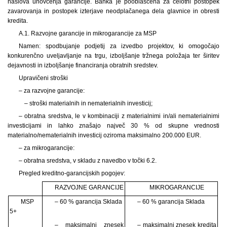
naslova unovčenja garancije. Banka je pooblaščena za celotni postopek
zavarovanja in postopek izterjave neodplačanega dela glavnice in obresti
kredita.
A.1. Razvojne garancije in mikrogarancije za MSP
Namen: spodbujanje podjetij za izvedbo projektov, ki omogočajo
konkurenčno uveljavljanje na trgu, izboljšanje tržnega položaja ter širitev
dejavnosti in izboljšanje financiranja obratnih sredstev.
Upravičeni stroški
– za razvojne garancije:
– stroški materialnih in nematerialnih investicij;
– obratna sredstva, le v
kombinaciji z materialnimi in/ali nematerialnimi
investicijami in lahko znašajo največ 30 % od skupne vrednosti
materialno/nematerialnih investicij oziroma maksimalno 200.000 EUR.
– za mikrogarancije:
– obratna sredstva, v
skladu z navedbo v točki 6.2.
Pregled kreditno-garancijskih pogojev:
RAZVOJNE GARANCIJE
MIKROGARANCIJE
MSP
– 60 % garancija Sklada
– 60 % garancija Sklada
5+
– maksimalni znesek
– maksimalni znesek kredita