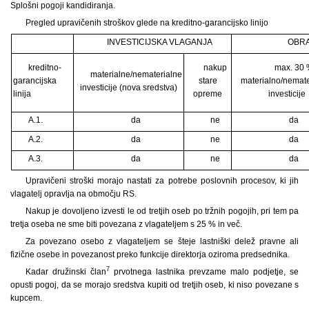
Splošni pogoji kandidiranja.
Pregled upravičenih stroškov glede na kreditno-garancijsko linijo
INVESTICIJSKA VLAGANJA
OBRA
kreditno-
nakup
max. 30
materialne/nematerialne
garancijska
stare
materialno/nemate
investicije (nova sredstva)
linija
opreme
investicije
A.1.
da
ne
da
A.2.
da
ne
da
A.3.
da
ne
da
Upravičeni stroški morajo nastati za potrebe poslovnih procesov, ki jih
vlagatelj opravlja na območju RS.
Nakup je dovoljeno izvesti le od tretjih oseb po tržnih pogojih, pri tem pa
tretja oseba ne sme biti povezana z vlagateljem s 25 % in več.
Za povezano osebo z vlagateljem se šteje lastniški delež pravne ali
fizične osebe in povezanost preko funkcije direktorja oziroma predsednika.
7
Kadar družinski član
prvotnega lastnika prevzame malo podjetje, se
opusti pogoj, da se morajo sredstva kupiti od tretjih oseb, ki niso povezane s
kupcem.