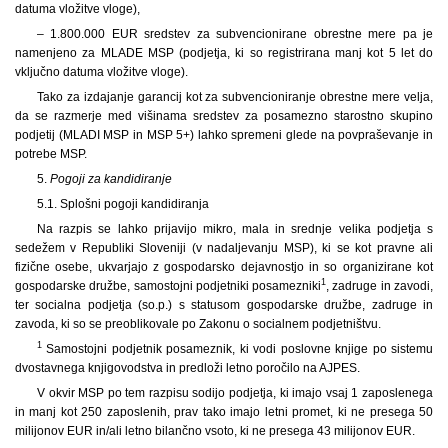
datuma vložitve vloge),
– 1.800.000 EUR sredstev za subvencionirane obrestne mere pa je
namenjeno za MLADE MSP (podjetja, ki so registrirana manj kot 5 let do
vključno datuma vložitve vloge).
Tako za izdajanje garancij kot za subvencioniranje obrestne mere velja,
da se razmerje med višinama sredstev za posamezno starostno skupino
podjetij (MLADI MSP in MSP 5+) lahko spremeni glede na povpraševanje in
potrebe MSP.
5.
Pogoji za kandidiranje
5.1. Splošni pogoji kandidiranja
Na razpis se lahko prijavijo mikro, mala in srednje velika podjetja s
sedežem v Republiki Sloveniji (v nadaljevanju MSP), ki se kot pravne ali
fizične osebe, ukvarjajo z gospodarsko dejavnostjo in so organizirane kot
1
gospodarske družbe, samostojni podjetniki posamezniki
, zadruge in zavodi,
ter socialna podjetja (so.p.) s statusom gospodarske družbe, zadruge in
zavoda, ki so se preoblikovale po Zakonu o socialnem podjetništvu.
1
Samostojni podjetnik posameznik, ki vodi poslovne knjige po sistemu
dvostavnega knjigovodstva in predloži letno poročilo na AJPES.
V okvir MSP po tem razpisu sodijo podjetja, ki imajo vsaj 1 zaposlenega
in manj kot 250 zaposlenih, prav tako imajo letni promet, ki ne presega 50
milijonov EUR in/ali letno bilančno vsoto, ki ne presega 43 milijonov EUR.