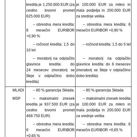
kredita je 1.250.000 EUR (za
je 100.000 EUR za mikro in
cestno tovorni promet
mala podjetja in 200.000 EUR
625.000 EUR)
za srednje velika
– obrestna mera kredita:
– obrestna mera kredita: 6
6 mesečni EURIBOR
mesečni EURIBOR +0,90 %
+0,90 %
– ročnost kredita: 1,5 do
– ročnost kredita: 1,5 do 5 let
10 let
– moratorij na odplačilo
– moratorij na odplačilo
glavnice kredita: do
glavnice kredita: do 6 mesecev
24 mesecev (moratorij se
(moratorij se šteje v odplačilno
šteje v odplačilno dobo
dobo kredita)
kredita)
MLADI
– 80 % garancija Sklada
– 80 % garancija Sklada
MSP
– maksimalni znesek
– maksimalni znesek kredita
kredita je 937.500 EUR (za
je 100.000 EUR za mikro in
cestno tovorni promet
mala podjetja in 200.000 EUR
468.750 EUR)
za srednje velika
– obrestna mera kredita:
– obrestna mera kredita: 6
6 mesečni EURIBOR
mesečni EURIBOR +0,65 %
+0,65 %