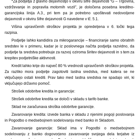
*Za podjetja z glavno dejavnostjo v okviru šifre dejavnosti “G – Trgovina,
vzdrževanje in popravila motornih vozil”, je določena posebna kreditno-
garancijska linija A.3., pri tem pa je potrebno upoštevati nedovoljene
dejavnosti v okviru šifre dejavnosti G navedene v tč. 5.1.
Višina upravičenih stroškov projekta je opredeljena v 6. točki tega
razpisa.
Podjetje lahko kandidira za mikrogarancije – financiranje samo obratnih
sredstev le v primeru, kadar je iz poslovnega načrta podjetja razvidno, da
podjetje ta sredstva potrebuje za razvoj oziroma širitev dejavnosti in s tem za
krepitev podjetniške aktivnosti.
Kredit lahko krije do največ 80 % vrednosti upravičenih stroškov projekta.
Za razliko mora podjetje zagotoviti lastna sredstva, med katera se ne
vključujejo ostali krediti. Prav tako med lastna sredstva ne spadajo viri, ki
vključujejo državno pomoč.
Strošek odobritve kredita in garancije:
Strošek odobritve kredita se določi v skladu s tarifo banke.
Sklad ne zaračunava stroška odobritve garancije.
Zavarovanje kredita: izvede banka v skladu z njenimi pogoji poslovanja
in Pogodbo o medsebojnem sodelovanju med banko in Skladom.
Zavarovanje garancije: Sklad ima v Pogodbi o medsebojnem
sodelovanju z banko dogovorjeno zavarovanje svojega dela terjatve iz