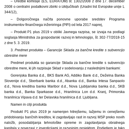
– Uredbe komisije (ES, EURATOM) št. 1302/2008 z dne 17. december
2008 o centralni podatkovni zbirki o izključitvah (Uradni list Evropske unije L
344/12),
– Dolgoročnega načrta ponovne uporabe sredstev Programa
instrumentov finančnega inženiringa (PIFI) od leta 2017 naprej,
– Produkt P1 plus 2019 v obliki Javnega razpisa, se izvaja na podlagi
soglasja Ministrstva za gospodarski razvoj in tehnologijo, št. 302-77/2018-15
z dne 5. 3. 2019.
3.
Predmet produkta – Garancije Sklada za bančne kredite s subvencijo
obrestne mere
Predmet produkta so garancije Sklada za bančne kredite s subvencijo
obrestne mere, ki jih razpisuje Sklad v sodelovanju z naslednjimi bankami:
Gorenjska Banka d.d., BKS Bank AG, Addiko Bank d.d., Deželna Banka
Slovenije d.d., Sberbank banka d.d., Abanka d.d., Banka Intesa Sanpaolo
d.d., Nova kreditna banka Maribor d.d., Nova Ljubljanska banka d.d., SKB
banka d.d., Banka Sparkasse d.d., Hranilnica Lon d.d. Kranj, Primorska
hranilnica Vipava d.d. ter Delavska hranilnica d.d. Ljubljana.
Namen in cilji produkta
Produkt P1 plus 2019 je namenjen hitrejšemu, lažjemu in cenejšemu
pridobivanju bančnih kreditov, ki zagotavljajo rast in razvoj MSP preko novih
naložb, posodabljanja tehnološke opreme in zagotavljanja obratnega
kapitala v povezavi z investicijami in razvojnim projektom. Podjetjem je tako