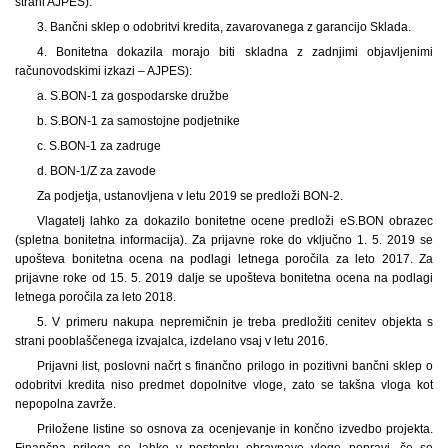
strani AJPES).
3. Bančni sklep o odobritvi kredita, zavarovanega z garancijo Sklada.
4. Bonitetna dokazila morajo biti skladna z zadnjimi objavljenimi
računovodskimi izkazi – AJPES):
a. S.BON-1 za gospodarske družbe
b. S.BON-1 za samostojne podjetnike
c. S.BON-1 za zadruge
d. BON-1/Z za zavode
Za podjetja, ustanovljena v letu 2019 se predloži BON-2.
Vlagatelj lahko za dokazilo bonitetne ocene predloži eS.BON obrazec
(spletna bonitetna informacija). Za prijavne roke do vključno 1. 5. 2019 se
upošteva bonitetna ocena na podlagi letnega poročila za leto 2017. Za
prijavne roke od 15. 5. 2019 dalje se upošteva bonitetna ocena na podlagi
letnega poročila za leto 2018.
5. V primeru nakupa nepremičnin je treba predložiti cenitev objekta s
strani pooblaščenega izvajalca, izdelano vsaj v letu 2016.
Prijavni list, poslovni načrt s finančno prilogo in pozitivni bančni sklep o
odobritvi kredita niso predmet dopolnitve vloge, zato se takšna vloga kot
nepopolna zavrže.
Priložene listine so osnova za ocenjevanje in končno izvedbo projekta.
Finančna priloga se lahko v postopku obravnave vloge popravi, če so