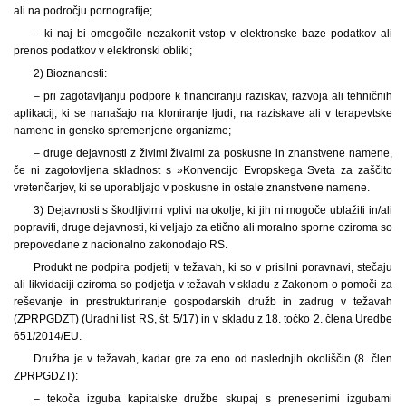
ali na področju pornografije;
– ki naj bi omogočile nezakonit vstop v elektronske baze podatkov ali
prenos podatkov v elektronski obliki;
2) Bioznanosti:
– pri zagotavljanju podpore k financiranju raziskav, razvoja ali tehničnih
aplikacij, ki se nanašajo na kloniranje ljudi, na raziskave ali v terapevtske
namene in gensko spremenjene organizme;
– druge dejavnosti z živimi živalmi za poskusne in znanstvene namene,
če ni zagotovljena skladnost s »Konvencijo Evropskega Sveta za zaščito
vretenčarjev, ki se uporabljajo v poskusne in ostale znanstvene namene.
3) Dejavnosti s škodljivimi vplivi na okolje, ki jih ni mogoče ublažiti in/ali
popraviti, druge dejavnosti, ki veljajo za etično ali moralno sporne oziroma so
prepovedane z nacionalno zakonodajo RS.
Produkt ne podpira podjetij v težavah, ki so v prisilni poravnavi, stečaju
ali likvidaciji oziroma so podjetja v težavah v skladu z Zakonom o pomoči za
reševanje in prestrukturiranje gospodarskih družb in zadrug v težavah
(ZPRPGDZT) (Uradni list RS, št. 5/17) in v skladu z 18. točko 2. člena Uredbe
651/2014/EU.
Družba je v težavah, kadar gre za eno od naslednjih okoliščin (8. člen
ZPRPGDZT):
– tekoča izguba kapitalske družbe skupaj s prenesenimi izgubami