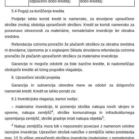
odplačilno dobo kredita)
dobo kredita)
5.4 Pogoji za koriščenje kredita
Podjetje lahko koristi kredit le namensko, za dovoljene upravičene
stroške znotraj obdobja upravičenih stroškov. Kredit se koristi namensko za
poravnavo obveznosti za materialne, nematerialne investicije ter obratna
sredstva.
Refundacija oziroma povračilo že plačanih stroškov za obratna sredstva
ni dovoljena; izjemoma je s soglasjem Sklada dovoljena refundacija oziroma
povračilo že plačanih upravičenih stroškov za materialne investicije.
Garancije ni mogoče odobriti za tiste bančne kredite, ki nadomeščajo
obstoječe kredite ali lizing pogodbe vlagatelja.
6.
Upravičeni stroški projekta
Garancija in subvencija obrestne mere se odobri za dolgoročni
namenski kredit. Kredit se lahko porabi za:
6.1 Investicijska vlaganja, kamor sodijo:
– materialne investicije, ki pomenijo stroške nakupa novih strojev in
4
opreme, nakupa zemljišč
, stroške komunalnega in infrastrukturnega
5
opremljanja zemljišč, stroški gradnje in/ali nakupa objekta
;
4
Nakup zemljišča mora biti v neposredni povezavi z namenom celotne
razvojne investicije. Upravičen strošek naložbe v zemljišče lahko predstavlja
max. 10 % višine upravičenih stroškov investicije (materialne + nematerialne