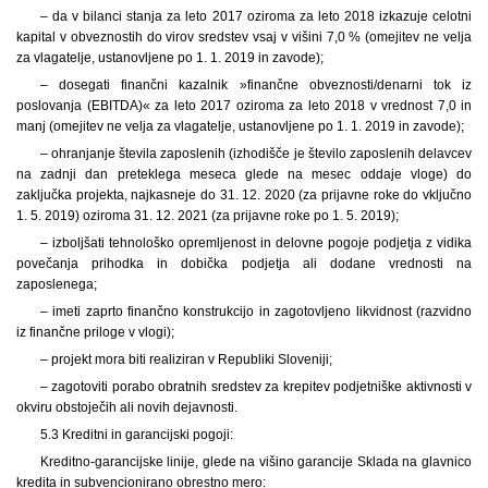
– da v bilanci stanja za leto 2017 oziroma za leto 2018 izkazuje celotni
kapital v obveznostih do virov sredstev vsaj v višini 7,0 % (omejitev ne velja
za vlagatelje, ustanovljene po 1. 1. 2019 in zavode);
– dosegati finančni kazalnik »finančne obveznosti/denarni tok iz
poslovanja (EBITDA)« za leto 2017 oziroma za leto 2018 v vrednost 7,0 in
manj (omejitev ne velja za vlagatelje, ustanovljene po 1. 1. 2019 in zavode);
– ohranjanje števila zaposlenih (izhodišče je število zaposlenih delavcev
na zadnji dan preteklega meseca glede na mesec oddaje vloge) do
zaključka projekta, najkasneje do 31. 12. 2020 (za prijavne roke do vključno
1. 5. 2019) oziroma 31. 12. 2021 (za prijavne roke po 1. 5. 2019);
– izboljšati tehnološko opremljenost in delovne pogoje podjetja z vidika
povečanja prihodka in dobička podjetja ali dodane vrednosti na
zaposlenega;
– imeti zaprto finančno konstrukcijo in zagotovljeno likvidnost (razvidno
iz finančne priloge v vlogi);
– projekt mora biti realiziran v Republiki Sloveniji;
– zagotoviti porabo obratnih sredstev za krepitev podjetniške aktivnosti v
okviru obstoječih ali novih dejavnosti.
5.3 Kreditni in garancijski pogoji:
Kreditno-garancijske linije, glede na višino garancije Sklada na glavnico
kredita in subvencionirano obrestno mero: