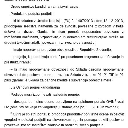
Druge omejitve kandidiranja na javni razpis
Produkt ne podpira podjetij:
– ki bi skladno z Uredbo Komisije (EU) št. 1407/2013 z dne 18. 12. 2013,
pridobljena sredstva namenila za dejavnosti, povezane z izvozom v tretje
države ali države članice, in sicer pomoč, neposredno povezano z
izvoženimi količinami, vzpostavitvijo in delovanjem distribucijske mreže ali
drugimi tekočimi izdatki, povezanimi z izvozno dejavnostjo;
– imajo neporavnane davčne obveznosti do Republike Slovenije;
– podjetja, ki pridobivajo pomoč po posebnem programu za reševanje in
prestrukturiranje;
– ki imajo neporavnane obveznosti do Sklada oziroma neporavnane
obveznosti do poslovnih bank po razpisu Sklada z oznako P1, P1 TIP in P1
plus (garancije Sklada za bančne kredite s subvencijo obrestne mere).
5.2 Osnovni pogoji kandidiranja
Podjetje mora izpolnjevati naslednje pogoje:
3
– dosegati bonitetno oceno objavljeno na spletnem portalu GVIN
vsaj
D2 (omejitev ne velja za vlagatelje, ustanovljene po 1. 1. 2018 in zavode);
3
GVIN je spletni portal, ki omogoča pridobitev bonitetne ocene in celovit
vpogled v položaj podjetij na slovenskem trgu in pomaga odkriti poslovne
povezave, kot so: lastništvo, vodstvo in nadzorni sveti v podjetjih.