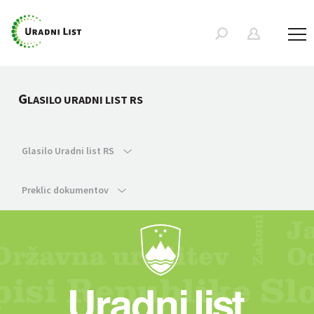
G
LASILO URADNI LIST RS
Glasilo Uradni list RS
Preklic dokumentov