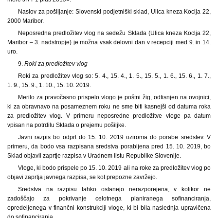
Naslov za pošiljanje: Slovenski podjetniški sklad, Ulica kneza Koclja 22,
2000 Maribor.
Neposredna predložitev vlog na sedežu Sklada (Ulica kneza Koclja 22,
Maribor – 3. nadstropje) je možna vsak delovni dan v recepciji med 9. in 14.
uro.
9.
Roki za predložitev vlog
Roki za predložitev vlog so: 5. 4., 15. 4., 1. 5., 15. 5., 1. 6., 15. 6., 1. 7.,
1. 9., 15. 9., 1. 10., 15. 10. 2019.
Merilo za pravočasno prispelo vlogo je poštni žig, odtisnjen na ovojnici,
ki za obravnavo na posameznem roku ne sme biti kasnejši od datuma roka
za predložitev vlog. V primeru neposredne predložitve vloge pa datum
vpisan na potrdilu Sklada o prejemu pošiljke.
Javni razpis bo odprt do 15. 10. 2019 oziroma do porabe sredstev. V
primeru, da bodo vsa razpisana sredstva porabljena pred 15. 10. 2019, bo
Sklad objavil zaprtje razpisa v Uradnem listu Republike Slovenije.
Vloge, ki bodo prispele po 15. 10. 2019 ali na roke za predložitev vlog po
objavi zaprtja javnega razpisa, se kot prepozne zavržejo.
Sredstva na razpisu lahko ostanejo nerazporejena, v kolikor ne
zadoščajo za pokrivanje celotnega planiranega sofinanciranja,
opredeljenega v finančni konstrukciji vloge, ki bi bila naslednja upravičena
do sofinanciranja.