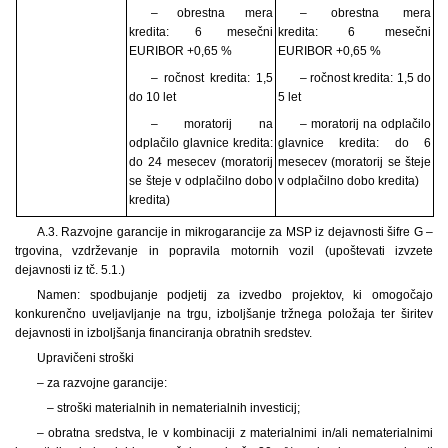
– obrestna mera
– obrestna mera
kredita: 6 mesečni
kredita: 6 mesečni
EURIBOR +0,65 %
EURIBOR +0,65 %
– ročnost kredita: 1,5
– ročnost kredita: 1,5 do
do 10 let
5 let
– moratorij na
– moratorij na odplačilo
odplačilo glavnice kredita:
glavnice kredita: do 6
do 24 mesecev (moratorij
mesecev (moratorij se šteje
se šteje v odplačilno dobo
v odplačilno dobo kredita)
kredita)
A.3. Razvojne garancije in mikrogarancije za MSP iz dejavnosti šifre G –
trgovina, vzdrževanje in popravila motornih vozil (upoštevati izvzete
dejavnosti iz tč. 5.1.)
Namen: spodbujanje podjetij za izvedbo projektov, ki omogočajo
konkurenčno uveljavljanje na trgu, izboljšanje tržnega položaja ter širitev
dejavnosti in izboljšanja financiranja obratnih sredstev.
Upravičeni stroški
– za razvojne garancije:
– stroški materialnih in nematerialnih investicij;
– obratna sredstva, le v
kombinaciji z materialnimi in/ali nematerialnimi