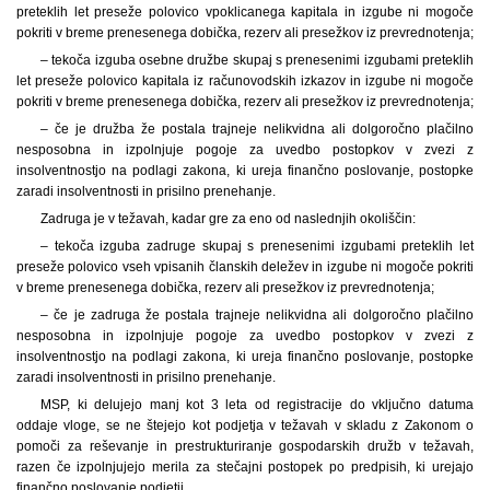
preteklih let preseže polovico vpoklicanega kapitala in izgube ni mogoče
pokriti v breme prenesenega dobička, rezerv ali presežkov iz prevrednotenja;
– tekoča izguba osebne družbe skupaj s prenesenimi izgubami preteklih
let preseže polovico kapitala iz računovodskih izkazov in izgube ni mogoče
pokriti v breme prenesenega dobička, rezerv ali presežkov iz prevrednotenja;
– če je družba že postala trajneje nelikvidna ali dolgoročno plačilno
nesposobna in izpolnjuje pogoje za uvedbo postopkov v zvezi z
insolventnostjo na podlagi zakona, ki ureja finančno poslovanje, postopke
zaradi insolventnosti in prisilno prenehanje.
Zadruga je v težavah, kadar gre za eno od naslednjih okoliščin:
– tekoča izguba zadruge skupaj s prenesenimi izgubami preteklih let
preseže polovico vseh vpisanih članskih deležev in izgube ni mogoče pokriti
v breme prenesenega dobička, rezerv ali presežkov iz prevrednotenja;
– če je zadruga že postala trajneje nelikvidna ali dolgoročno plačilno
nesposobna in izpolnjuje pogoje za uvedbo postopkov v zvezi z
insolventnostjo na podlagi zakona, ki ureja finančno poslovanje, postopke
zaradi insolventnosti in prisilno prenehanje.
MSP, ki delujejo manj kot 3 leta od registracije do vključno datuma
oddaje vloge, se ne štejejo kot podjetja v težavah v skladu z Zakonom o
pomoči za reševanje in prestrukturiranje gospodarskih družb v težavah,
razen če izpolnjujejo merila za stečajni postopek po predpisih, ki urejajo
finančno poslovanje podjetij.