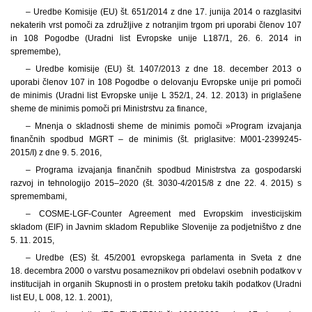
– Uredbe Komisije (EU) št. 651/2014 z dne 17. junija 2014 o razglasitvi
nekaterih vrst pomoči za združljive z notranjim trgom pri uporabi členov 107
in 108 Pogodbe (Uradni list Evropske unije L187/1, 26. 6. 2014 in
spremembe),
– Uredbe komisije (EU) št. 1407/2013 z dne 18. december 2013 o
uporabi členov 107 in 108 Pogodbe o delovanju Evropske unije pri pomoči
de minimis (Uradni list Evropske unije L 352/1, 24. 12. 2013) in priglašene
sheme de minimis pomoči pri Ministrstvu za finance,
– Mnenja o skladnosti sheme de minimis pomoči »Program izvajanja
finančnih spodbud MGRT – de minimis (št. priglasitve: M001-2399245-
2015/I) z dne 9. 5. 2016,
– Programa izvajanja finančnih spodbud Ministrstva za gospodarski
razvoj in tehnologijo 2015–2020 (št. 3030-4/2015/8 z dne 22. 4. 2015) s
spremembami,
– COSME-LGF-Counter Agreement med Evropskim investicijskim
skladom (EIF) in Javnim skladom Republike Slovenije za podjetništvo z dne
5. 11. 2015,
– Uredbe (ES) št. 45/2001 evropskega parlamenta in Sveta z dne
18. decembra 2000 o varstvu posameznikov pri obdelavi osebnih podatkov v
institucijah in organih Skupnosti in o prostem pretoku takih podatkov (Uradni
list EU, L 008, 12. 1. 2001),