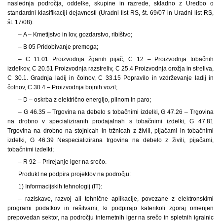
naslednja področja, oddelke, skupine in razrede, skladno z Uredbo o
standardni klasifikaciji dejavnosti (Uradni list RS, št. 69/07 in Uradni list RS,
št. 17/08):
– A – Kmetijstvo in lov, gozdarstvo, ribištvo;
– B 05 Pridobivanje premoga;
– C 11.01 Proizvodnja žganih pijač, C 12 – Proizvodnja tobačnih
izdelkov, C 20.51 Proizvodnja razstreliv, C 25.4 Proizvodnja orožja in streliva,
C 30.1. Gradnja ladij in čolnov, C 33.15 Popravilo in vzdrževanje ladij in
čolnov, C 30.4 – Proizvodnja bojnih vozil;
– D – oskrba z električno energijo, plinom in paro;
– G 46.35 – Trgovina na debelo s tobačnimi izdelki, G 47.26 – Trgovina
na drobno v specializiranih prodajalnah s tobačnimi izdelki, G 47.81
Trgovina na drobno na stojnicah in tržnicah z živili, pijačami in tobačnimi
izdelki, G 46.39 Nespecializirana trgovina na debelo z živili, pijačami,
tobačnimi izdelki;
– R 92 – Prirejanje iger na srečo.
Produkt ne podpira projektov na področju:
1) Informacijskih tehnologij (IT):
– raziskave, razvoj ali tehnične aplikacije, povezane z elektronskimi
programi podatkov in rešitvami, ki podpirajo katerikoli zgoraj omenjen
prepovedan sektor, na področju internetnih iger na srečo in spletnih igralnic