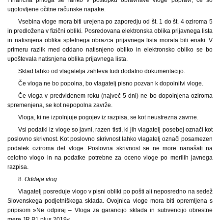
ugotovljene očitne računske napake.
Vsebina vloge mora biti urejena po zaporedju od št. 1 do št. 4 oziroma 5
in predložena v fizični obliki. Posredovana elektronska oblika prijavnega lista
in natisnjena oblika spletnega obrazca prijavnega lista morata biti enaki. V
primeru razlik med oddano natisnjeno obliko in elektronsko obliko se bo
upoštevala natisnjena oblika prijavnega lista.
Sklad lahko od vlagatelja zahteva tudi dodatno dokumentacijo.
Če vloga ne bo popolna, bo vlagatelj pisno pozvan k dopolnitvi vloge.
Če vloga v predvidenem roku (največ 5 dni) ne bo dopolnjena oziroma
spremenjena, se kot nepopolna zavrže.
Vloga, ki ne izpolnjuje pogojev iz razpisa, se kot neustrezna zavrne.
Vsi podatki iz vloge so javni, razen tisti, ki jih vlagatelj posebej označi kot
poslovno skrivnost. Kot poslovno skrivnost lahko vlagatelj označi posamezen
podatek oziroma del vloge. Poslovna skrivnost se ne more nanašati na
celotno vlogo in na podatke potrebne za oceno vloge po merilih javnega
razpisa.
8.
Oddaja vlog
Vlagatelj posreduje vlogo v pisni obliki po pošti ali neposredno na sedež
Slovenskega podjetniškega sklada. Ovojnica vloge mora biti opremljena s
pripisom »Ne odpiraj – Vloga za garancijo sklada in subvencijo obrestne
mere JR P1 plus 2019«.