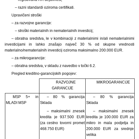
– razni standardi oziroma certifikati.
Upravičeni stroški
– za razvojne garancije:
– stroški materialnih in nematerialnih investicij;
– obratna sredstva, le v
kombinaciji z materialnimi in/ali nematerialnimi
investicijami in lahko znašajo največ 30 % od skupne vrednosti
materialno/nematerialnih investicij oziroma maksimalno 200.000 EUR.
– za mikrogarancije:
– obratna sredstva, v
skladu z navedbo v točki 6.2.
Pregled kreditno-garancijskih pogojev:
RAZVOJNE
MIKROGARANCIJE
GARANCIJE
MSP 5+ in
– 80 % garancija
– 80 % garancija
MLADI MSP
Sklada
Sklada
– maksimalni znesek
– maksimalni znesek
kredita je 937.500 EUR
kredita je 100.000 EUR za
(za cestno tovorni promet
mikro in mala podjetja in
468.750 EUR)
200.000 EUR za srednje
velika