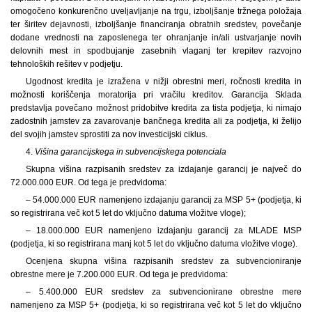
omogočeno konkurenčno uveljavljanje na trgu, izboljšanje tržnega položaja
ter širitev dejavnosti, izboljšanje financiranja obratnih sredstev, povečanje
dodane vrednosti na zaposlenega ter ohranjanje in/ali ustvarjanje novih
delovnih mest in spodbujanje zasebnih vlaganj ter krepitev razvojno
tehnoloških rešitev v podjetju.
Ugodnost kredita je izražena v nižji obrestni meri, ročnosti kredita in
možnosti koriščenja moratorija pri vračilu kreditov. Garancija Sklada
predstavlja povečano možnost pridobitve kredita za tista podjetja, ki nimajo
zadostnih jamstev za zavarovanje bančnega kredita ali za podjetja, ki želijo
del svojih jamstev sprostiti za nov investicijski ciklus.
4.
Višina garancijskega in subvencijskega potenciala
Skupna višina razpisanih sredstev za izdajanje garancij je največ do
72.000.000 EUR. Od tega je predvidoma:
– 54.000.000 EUR namenjeno izdajanju garancij za MSP 5+ (podjetja, ki
so registrirana več kot 5 let do vključno datuma vložitve vloge);
– 18.000.000 EUR namenjeno izdajanju garancij za MLADE MSP
(podjetja, ki so registrirana manj kot 5 let do vključno datuma vložitve vloge).
Ocenjena skupna višina razpisanih sredstev za subvencioniranje
obrestne mere je 7.200.000 EUR. Od tega je predvidoma:
– 5.400.000 EUR sredstev za subvencionirane obrestne mere
namenjeno za MSP 5+ (podjetja, ki so registrirana več kot 5 let do vključno