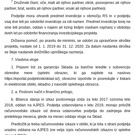
7
Družinski člani; oče, mati ali njihov partner, otrok, posvojenec ali njihov
partner, brat, sestra ali njihov partner, vnuki ali njihovi partnerji.
Podjetje mora ohraniti predmet investicije v območju RS in v podjetju
vsaj dve leti po odobritvi investicije za isti namen. Predmet investicije torej ne
sme biti prodan, oddan v najem ali lizing tretjim osebam najmanj v obdobju
dveh let po odobritvi financiranja investicijskega projekta.
Državna pomoč, po pravilu de minimis, se odobri za upravičene stroške
projekta, nastale od 1. 1. 2019 do 31. 12. 2020. Za datum nastanka stroška
se šteje nastanek dolžniško upniškega razmerja.
7.
Vsebina vloge
1. Prijavni list za garancijo Sklada za bančne kredite s subvencijo
obrestne mere (spletni obrazec, ki ga najdete na naslovu
https://eportal.podjetniskisklad.si/), obvezno izpolnite in posredujte v tiskani
in elektronski obliki, skladno z navodili spletnega obrazca.
2. a. Poslovni načrt s finančno prilogo,
b. Bilanca stanja in izkaz poslovnega izida za leto 2017 oziroma leto
2018, oddan na AJPES. Podjetja ustanovljena v letu 2019, morajo priložiti
računovodske izkaze od dneva ustanovitve podjetja do zadnjega dne
preteklega meseca, glede na mesec oddaje vloge na Sklad.
Predložiti je treba računovodske izkaze v obliki, ki je bila s strani podjetja
uradno oddana na AJPES (ne velja izpis računovodskih izkazov iz spletne