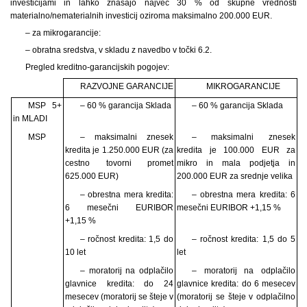
investicijami in lahko znašajo največ 30 % od skupne vrednosti
materialno/nematerialnih investicij oziroma maksimalno 200.000 EUR.
– za mikrogarancije:
– obratna sredstva, v
skladu z navedbo v točki 6.2.
Pregled kreditno-garancijskih pogojev:
RAZVOJNE GARANCIJE
MIKROGARANCIJE
MSP 5+
– 60 % garancija Sklada
– 60 % garancija Sklada
in MLADI
MSP
– maksimalni znesek
– maksimalni znesek
kredita je 1.250.000 EUR (za
kredita je 100.000 EUR za
cestno tovorni promet
mikro in mala podjetja in
625.000 EUR)
200.000 EUR za srednje velika
– obrestna mera kredita:
– obrestna mera kredita: 6
6 mesečni EURIBOR
mesečni EURIBOR +1,15 %
+1,15 %
– ročnost kredita: 1,5 do
– ročnost kredita: 1,5 do 5
10 let
let
– moratorij na odplačilo
– moratorij na odplačilo
glavnice kredita: do 24
glavnice kredita: do 6 mesecev
mesecev (moratorij se šteje v
(moratorij se šteje v odplačilno