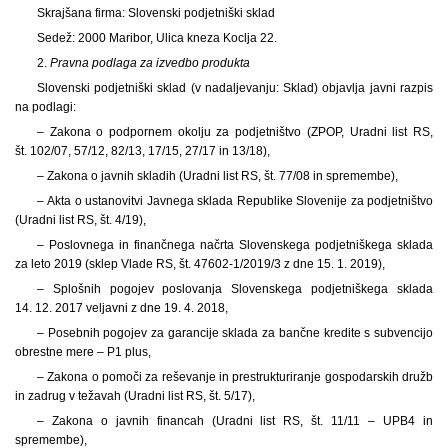
Skrajšana firma: Slovenski podjetniški sklad
Sedež: 2000 Maribor, Ulica kneza Koclja 22.
2.
Pravna podlaga za izvedbo produkta
Slovenski podjetniški sklad (v nadaljevanju: Sklad) objavlja javni razpis
na podlagi:
– Zakona o podpornem okolju za podjetništvo (ZPOP, Uradni list RS,
št. 102/07, 57/12, 82/13, 17/15, 27/17 in 13/18),
– Zakona o javnih skladih (Uradni list RS, št. 77/08 in spremembe),
– Akta o ustanovitvi Javnega sklada Republike Slovenije za podjetništvo
(Uradni list RS, št. 4/19),
– Poslovnega in finančnega načrta Slovenskega podjetniškega sklada
za leto 2019 (sklep Vlade RS, št. 47602-1/2019/3 z dne 15. 1. 2019),
– Splošnih pogojev poslovanja Slovenskega podjetniškega sklada
14. 12. 2017 veljavni z dne 19. 4. 2018,
– Posebnih pogojev za garancije sklada za bančne kredite s subvencijo
obrestne mere – P1 plus,
– Zakona o pomoči za reševanje in prestrukturiranje gospodarskih družb
in zadrug v težavah (Uradni list RS, št. 5/17),
– Zakona o javnih financah (Uradni list RS, št. 11/11 – UPB4 in
spremembe),