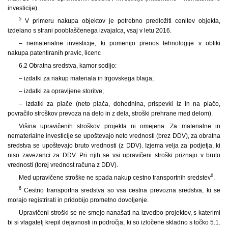
investicije).
5
V primeru nakupa objektov je potrebno predložiti cenitev objekta,
izdelano s strani pooblaščenega izvajalca, vsaj v letu 2016.
– nematerialne investicije, ki pomenijo prenos tehnologije v obliki
nakupa patentiranih pravic, licenc
6.2 Obratna sredstva, kamor sodijo:
– izdatki za nakup materiala in trgovskega blaga;
– izdatki za opravljene storitve;
– izdatki za plače (neto plača, dohodnina, prispevki iz in na plačo,
povračilo stroškov prevoza na delo in z dela, stroški prehrane med delom).
Višina upravičenih stroškov projekta ni omejena. Za materialne in
nematerialne investicije se upoštevajo neto vrednosti (brez DDV), za obratna
sredstva se upoštevajo bruto vrednosti (z DDV). Izjema velja za podjetja, ki
niso zavezanci za DDV. Pri njih se vsi upravičeni stroški priznajo v bruto
vrednosti (torej vrednost računa z DDV).
6
Med upravičene stroške ne spada nakup cestno transportnih sredstev
.
6
Cestno transportna sredstva so vsa cestna prevozna sredstva, ki se
morajo registrirati in pridobijo prometno dovoljenje.
Upravičeni stroški se ne smejo nanašati na izvedbo projektov, s katerimi
bi si vlagatelj krepil dejavnosti in področja, ki so izločene skladno s točko 5.1.