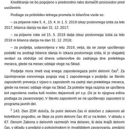
Kreditiranje ne bo pogojeno s prednostno rabo domačih proizvodov pred
uvoženimi.
Podlage za pridobitev letnega prometa in bilančne vsote so:
– za prijavne roke 5. 4., 15. 4. in 1. 5. 2019 izkaz poslovnega izida za leto
2017, bilanca stanja na dan 31. 12. 2017;
– za prijavne roke od 15. 5. 2019 dalje izkaz poslovnega izida za leto
2018 in bilanca stanja na dan 31. 12. 2018;
– za podjetja, ustanovljena v letu 2019, velja, da se zanje upoštevajo
podatki na podlagi bilance stanja in izkaza poslovnega izida, ki jo vlagatelj
sestavi za obdobje od dneva ustanovitve do zadnjega dne preteklega
meseca, glede na mesec oddaje vloge na Sklad.
2
Podjetje mora imeti vsaj enega zaposlenega
za polni delovni čas
. Za
izpolnjevanje osnovnega pogoja vsaj 1 zaposlenega v podjetju se število
zaposlenih preverja z izjavo o zaposlenih na zadnji dan preteklega meseca,
glede na mesec oddaje vloge na Sklad. Za potrebe tega razpisa se upošteva
kot zaposlena oseba tudi nosilec dejavnosti pri s.p. (če je to njegova edina
podlaga za zavarovanje). V število zaposlenih se ne upoštevajo zaposleni iz
programa javnih del.
2
143. člen ZDR določa, če polni delovni čas ni določen z zakonom ali
kolektivno pogodbo, se šteje za polni delovni čas 40 ur na teden. V skladu s
67. členom Zakona o delovnih razmerjih ima delavec, ki dela krajši delovni
čas, v skladu s predpisi o pokojninskem in invalidskem zavarovanju, predpisi