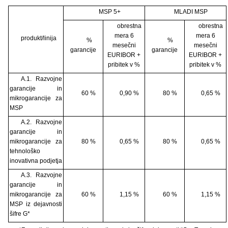
MSP 5+
MLADI MSP
obrestna
obrestna
mera 6
mera 6
produkt/linija
%
%
mesečni
mesečni
garancije
garancije
EURIBOR +
EURIBOR +
pribitek v %
pribitek v %
A.1. Razvojne
garancije in
60 %
0,90 %
80 %
0,65 %
mikrogarancije za
MSP
A.2. Razvojne
garancije in
mikrogarancije za
80 %
0,65 %
80 %
0,65 %
tehnološko
inovativna podjetja
A.3. Razvojne
garancije in
mikrogarancije za
60 %
1,15 %
60 %
1,15 %
MSP iz dejavnosti
šifre G*