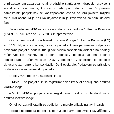
o zdravstvenem zavarovanju ali predpisi o starševskem dopustu, pravice iz
socialnega zavarovanja, kot če bi delal polni delovni čas. V primeru
samostojnih podjetnikov se kot zaposlena oseba po tem javnem razpisu
šteje tudi oseba, ki je nosilka dejavnosti in je zavarovana za polni delovni
čas.
Za opredelitev MSP se upoštevajo določila iz Priloge 1 Uredbe Komisije
(ES) št. 651/2014 z dne 17. 6. 2014 in spremembe.
Opozarjamo na drugi odstavek 6. člena Priloge 1 Uredbe Komisije (ES)
št. 651/2014, ki govori o tem, da se za podjetje, ki ima partnerska podjetja ali
povezana podjetja podatki, tudi glede števila zaposlenih, določijo na podlagi
računovodskih izkazov in drugih podatkov podjetja ali na podlagi
konsolidiranih računovodskih izkazov podjetja, v katerega je podjetje
vključeno za namene konsolidacije, če ti obstajajo. Podatkom se prištejejo
podatki za vsako partnersko podjetje.
Delitev MSP glede na starostni status:
– MSP 5+ so podjetja, ki so registrirana več kot 5 let do vključno datuma
vložitve vloge;
– MLADI MSP so podjetja, ki so registrirana do vključno 5 let do vključno
datuma vložitve vloge.
Omejitve, zaradi katerih se podjetja ne morejo prijaviti na javni razpis:
Produkt ne podpira podjetij, ki opravljajo glavno dejavnost, razvrščeno v