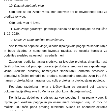
10.
Datumi odpiranja vlog
Odpiranje se bo izvedlo v roku treh delovnih dni od navedenega roka za
predložitev vlog.
Odpiranje vlog ni javno.
11.
Rok izdaje garancije:
garancije Sklada se bodo izdajale do vključno
1. 12. 2020.
12.
Merila za izbor končnih upravičencev
Vse formalno popolne vloge, ki bodo izpolnjevale pogoje za kandidiranje
in bodo skladne z namenom javnega razpisa, bo ocenila komisija za
dodelitev sredstev na osnovi naslednjih meril:
Zaposleni podjetja, lastna sredstva za izvedbo projekta, dinamika rasti
čistih prihodkov od prodaje, povečanje dodane vrednosti na zaposlenega,
višina kreditnih sredstev, namenjenih financiranju obratnih sredstev v
primerjavi s čistimi prihodki od prodaje, neposredna prodaja izven trga RS,
namen projekta, tržna naravnanost, vpliv projekta na okolje, status podjetja.
Podrobno razdelana merila s točkovnikom so sestavni del razpisne
dokumentacije (Poglavje III. Merila za izbor končnih prejemnikov).
Komisija za dodelitev sredstev, za vse popolne in ustrezne vloge, ki
izpolnjujejo kreditne pogoje in po oceni meril dosegajo vsaj 50 točk od
možnih 100 točk, poda predlog direktorici Sklada za odobritev oziroma