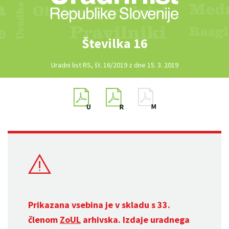
Številka 16
Uradni list RS, št. 16/2019 z dne 15. 3. 2019
Prikazana vsebina je v skladu s 33.
členom
ZoUL
arhivska. Izdaje uradnega