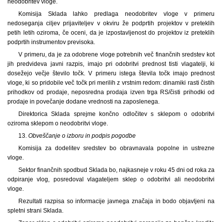
neodobritev vloge.
Komisija Sklada lahko predlaga neodobritev vloge v primeru
nedoseganja ciljev prijaviteljev v okviru že podprtih projektov v preteklih
petih letih oziroma, če oceni, da je izpostavljenost do projektov iz preteklih
podprtih instrumentov previsoka.
V primeru, da je za odobrene vloge potrebnih več finančnih sredstev kot
jih predvideva javni razpis, imajo pri odobritvi prednost tisti vlagatelji, ki
dosežejo večje število točk. V primeru istega števila točk imajo prednost
vloge, ki so pridobile več točk pri merilih z vrstnim redom: dinamiki rasti čistih
prihodkov od prodaje, neposredna prodaja izven trga RS/čisti prihodki od
prodaje in povečanje dodane vrednosti na zaposlenega.
Direktorica Sklada sprejme končno odločitev s sklepom o odobritvi
oziroma sklepom o neodobritvi vloge.
13.
Obveščanje o izboru in podpis pogodbe
Komisija za dodelitev sredstev bo obravnavala popolne in ustrezne
vloge.
Sektor finančnih spodbud Sklada bo, najkasneje v roku 45 dni od roka za
odpiranje vlog, posredoval vlagateljem sklep o odobritvi ali neodobritvi
vloge.
Rezultati razpisa so informacije javnega značaja in bodo objavljeni na
spletni strani Sklada.