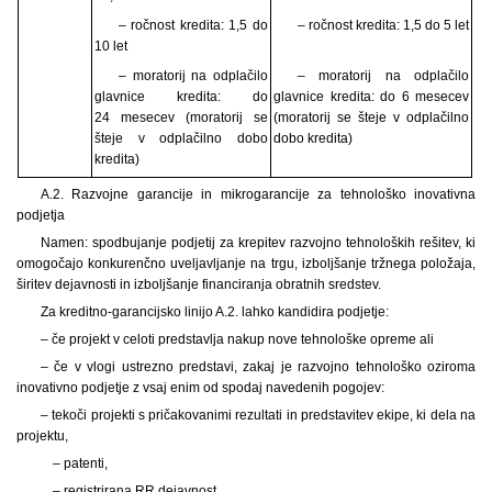
– ročnost kredita: 1,5 do
– ročnost kredita: 1,5 do 5 let
10 let
– moratorij na odplačilo
– moratorij na odplačilo
glavnice kredita: do
glavnice kredita: do 6 mesecev
24 mesecev (moratorij se
(moratorij se šteje v odplačilno
šteje v odplačilno dobo
dobo kredita)
kredita)
A.2. Razvojne garancije in mikrogarancije za tehnološko inovativna
podjetja
Namen: spodbujanje podjetij za krepitev razvojno tehnoloških rešitev, ki
omogočajo konkurenčno uveljavljanje na trgu, izboljšanje tržnega položaja,
širitev dejavnosti in izboljšanje financiranja obratnih sredstev.
Za kreditno-garancijsko linijo A.2. lahko kandidira podjetje:
– če projekt v celoti predstavlja nakup nove tehnološke opreme ali
– če v vlogi ustrezno predstavi, zakaj je razvojno tehnološko oziroma
inovativno podjetje z vsaj enim od spodaj navedenih pogojev:
– tekoči projekti s
pričakovanimi rezultati in predstavitev ekipe, ki dela na
projektu,
– patenti,
– registrirana RR dejavnost,