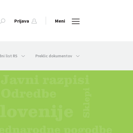
Prijava
Meni
dni list RS
Preklic dokumentov