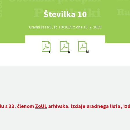
Številka 10
Uradni list RS, št. 10/2019 z dne 15. 2. 2019
du s 33. členom
ZoUL
arhivska. Izdaje uradnega lista, iz