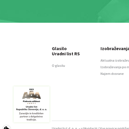
Glasilo
Izobraževanj
Uradni list RS
Aktualna izobraže
O glasilu
Izobraževanja po 
Najem dvorane
Uradni list d. o. o. – v likvidaciji / Vse pravice pridrža