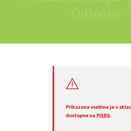
Prikazana vsebina je v skla
dostopne na
PISRS
.