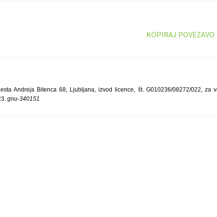
KOPIRAJ POVEZAVO
esta Andreja Bitenca 68, Ljubljana, izvod licence, št. G010236/08272/022, za vo
23.
gnu-340151