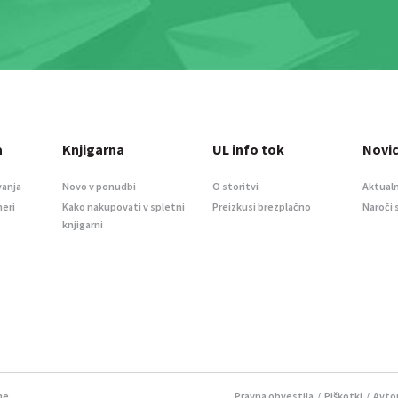
a
Knjigarna
UL info tok
Novi
vanja
Novo v ponudbi
O storitvi
Aktualn
meri
Kako nakupovati v spletni
Preizkusi brezplačno
Naroči 
knjigarni
ne.
Pravna obvestila
/
Piškotki
/ Avtor