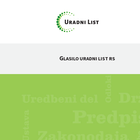
G
LASILO URADNI LIST RS