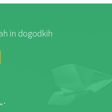
jah in dogodkih
ov
. *