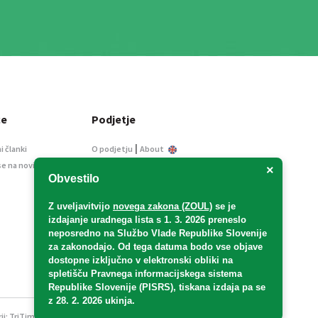
ce
Podjetje
|
i članki
O podjetju
About
se na novice
Kontakt
×
Obvestilo
Informacije javnega
značaja
Z uveljavitvijo
novega zakona (ZOUL)
se je
Oglaševanje
izdajanje uradnega lista s 1. 3. 2026 preneslo
Splošni pogoji
neposredno
na Službo Vlade Republike Slovenije
Izjava o varstvu osebnih
za zakonodajo
. Od tega datuma bodo vse objave
podatkov
dostopne izključno v elektronski obliki na
spletišču Pravnega informacijskega sistema
E-dražbe
Republike Slovenije (PISRS), tiskana izdaja pa se
z 28. 2. 2026 ukinja.
ji:
TriTim spletna agencija
v sodelovanju z 2Mobile