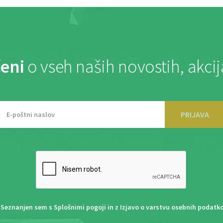
eni
o vseh naših novostih, akci
PRIJAVA
Seznanjen sem s
Splošnimi pogoji
in z
Izjavo o varstvu osebnih podatk