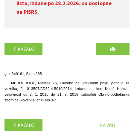
lista, izdane po 28.2.2026, so dostopne
na
PISRS
.
KAZALO
gnk-340161, Stran 265
MEDOL d.o.o., Pleterje 75, Lovrenc na Dravskem polju, potrdilo za
voznika, št. 013507/AD52-4-5010/2014, izdano na ime Kopić Hamza,
veljavnost od 2. 1. 2015 do 21. 3. 2018, izdajatelj Obrtno-podjetniška
zbornica Slovenije.
gnk-340161
KAZALO
NA VRH