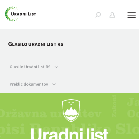
G
LASILO URADNI LIST RS
Glasilo Uradni list RS
Preklic dokumentov