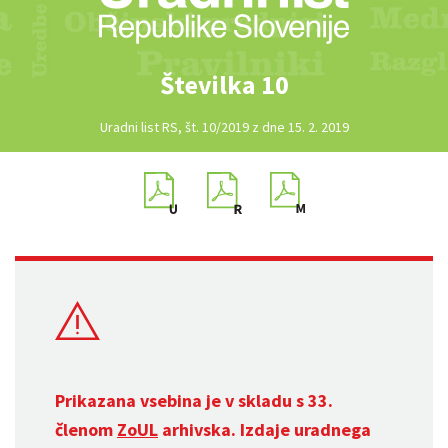
Številka 10
Uradni list RS, št. 10/2019 z dne 15. 2. 2019
Prikazana vsebina je v skladu s 33.
členom
ZoUL
arhivska. Izdaje uradnega