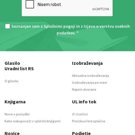
Seznanjen sem s
Splošnimi pogoji
in z
Izjavo o varstvu osebnih
podatkov
. *
Glasilo
Izobraževanja
Uradni list RS
Aktualna izobraževanja
O glasilu
Izobraževanja po meri
Najem dvorane
Knjigarna
UL info tok
Novo v ponudbi
O storitvi
Kako nakupovati v spletni knjigarni
Preizkusi brezplačno
Novice
Podjetje