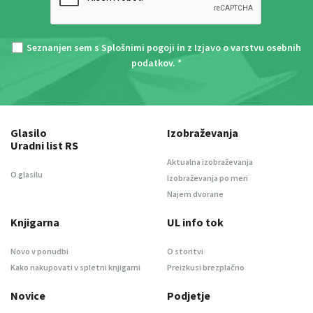
Seznanjen sem s
Splošnimi pogoji
in z
Izjavo o varstvu osebnih
podatkov
. *
Glasilo
Izobraževanja
Uradni list RS
Aktualna izobraževanja
O glasilu
Izobraževanja po meri
Najem dvorane
Knjigarna
UL info tok
Novo v ponudbi
O storitvi
Kako nakupovati v spletni knjigarni
Preizkusi brezplačno
Novice
Podjetje