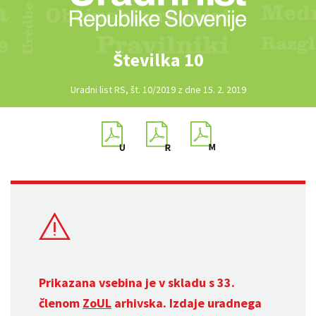
Številka 10
Uradni list RS, št. 10/2019 z dne 15. 2. 2019
Prikazana vsebina je v skladu s 33.
členom
ZoUL
arhivska. Izdaje uradnega