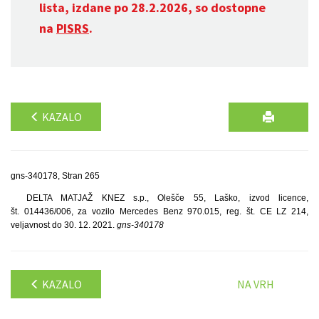
lista, izdane po 28.2.2026, so dostopne
na
PISRS
.
KAZALO
gns-340178, Stran 265
DELTA MATJAŽ KNEZ s.p., Olešče 55, Laško, izvod licence,
št. 014436/006, za vozilo Mercedes Benz 970.015, reg. št. CE LZ 214,
veljavnost do 30. 12. 2021.
gns-340178
KAZALO
NA VRH