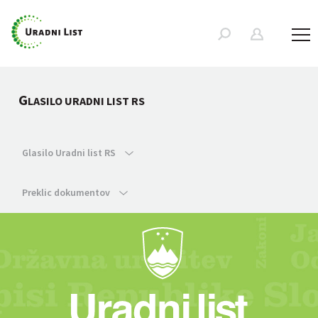
G
LASILO URADNI LIST RS
Glasilo Uradni list RS
Preklic dokumentov