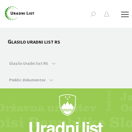
G
LASILO URADNI LIST RS
Glasilo Uradni list RS
Preklic dokumentov