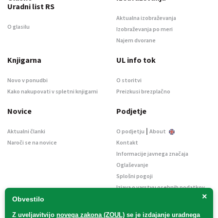
Uradni list RS
Aktualna izobraževanja
O glasilu
Izobraževanja po meri
Najem dvorane
Knjigarna
UL info tok
Novo v ponudbi
O storitvi
Kako nakupovati v spletni knjigarni
Preizkusi brezplačno
Novice
Podjetje
|
Aktualni članki
O podjetju
About
Naroči se na novice
Kontakt
Informacije javnega značaja
Oglaševanje
Splošni pogoji
Izjava o varstvu osebnih podatkov
×
E-dražbe
Obvestilo
Z uveljavitvijo
novega zakona (ZOUL)
se je
izdajanje uradnega