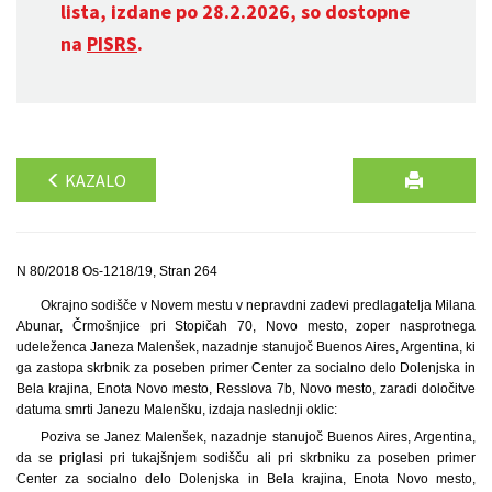
lista, izdane po 28.2.2026, so dostopne
na
PISRS
.
KAZALO
N 80/2018 Os-1218/19, Stran 264
Okrajno sodišče v Novem mestu v nepravdni zadevi predlagatelja Milana
Abunar, Črmošnjice pri Stopičah 70, Novo mesto, zoper nasprotnega
udeleženca Janeza Malenšek, nazadnje stanujoč Buenos Aires, Argentina, ki
ga zastopa skrbnik za poseben primer Center za socialno delo Dolenjska in
Bela krajina, Enota Novo mesto, Resslova 7b, Novo mesto, zaradi določitve
datuma smrti Janezu Malenšku, izdaja naslednji oklic:
Poziva se Janez Malenšek, nazadnje stanujoč Buenos Aires, Argentina,
da se priglasi pri tukajšnjem sodišču ali pri skrbniku za poseben primer
Center za socialno delo Dolenjska in Bela krajina, Enota Novo mesto,