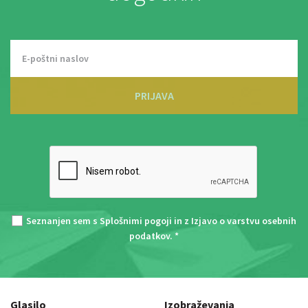
PRIJAVA
Seznanjen sem s
Splošnimi pogoji
in z
Izjavo o varstvu osebnih
podatkov
. *
Glasilo
Izobraževanja