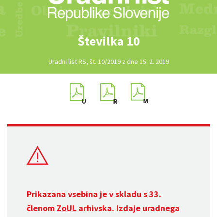
Številka 10
Uradni list RS, št. 10/2019 z dne 15. 2. 2019
Prikazana vsebina je v skladu s 33.
členom
ZoUL
arhivska. Izdaje uradnega