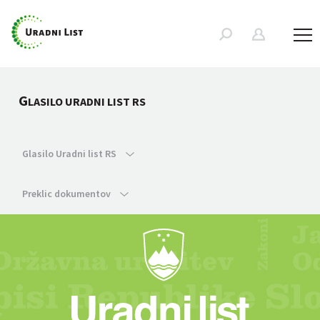
G
LASILO URADNI LIST RS
Glasilo Uradni list RS
Preklic dokumentov