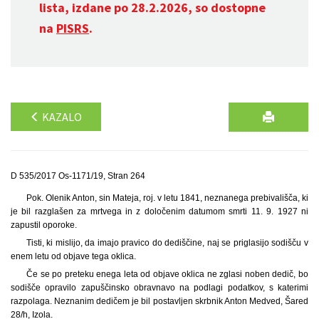
lista, izdane po 28.2.2026, so dostopne
na
PISRS
.
KAZALO
D 535/2017 Os-1171/19, Stran 264
Pok. Olenik Anton, sin Mateja, roj. v letu 1841, neznanega prebivališča, ki
je bil razglašen za mrtvega in z določenim datumom smrti 11. 9. 1927 ni
zapustil oporoke.
Tisti, ki mislijo, da imajo pravico do dediščine, naj se priglasijo sodišču v
enem letu od objave tega oklica.
Če se po preteku enega leta od objave oklica ne zglasi noben dedič, bo
sodišče opravilo zapuščinsko obravnavo na podlagi podatkov, s katerimi
razpolaga. Neznanim dedičem je bil postavljen skrbnik Anton Medved, Šared
28/h, Izola.