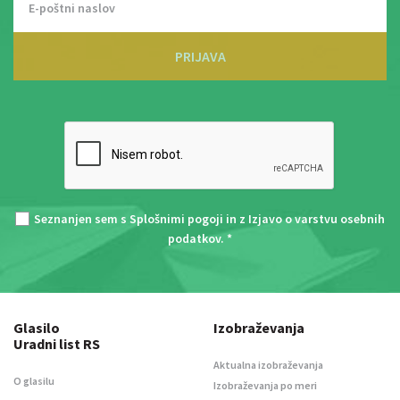
PRIJAVA
Seznanjen sem s
Splošnimi pogoji
in z
Izjavo o varstvu osebnih
podatkov
. *
Glasilo
Izobraževanja
Uradni list RS
Aktualna izobraževanja
O glasilu
Izobraževanja po meri