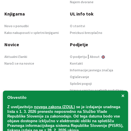
Najem dvorane
Knjigarna
UL info tok
Novo v ponudbi
O storitvi
Kako nakupovati v spletni knjigarni
Preizkusi brezplačno
Novice
Podjetje
|
Aktualni članki
O podjetju
About
Naroči se na novice
Kontakt
Informacije javnega značaja
Oglaševanje
Splošni pogoji
Izjava o varstvu osebnih podatkov
×
E-dražbe
Obvestilo
Z uveljavitvijo
novega zakona (ZOUL)
se je
izdajanje uradnega
lista s 1. 3. 2026 preneslo
neposredno
na Službo Vlade
Republike Slovenije za zakonodajo
. Od tega datuma bodo vse
objave dostopne izključno v elektronski obliki na spletišču
Pravnega informacijskega sistema Republike Slovenije (PISRS),
Uradni list d. o. o. – v likvidaciji / Vse pravice pridržane.
tiskana izdaja pa se z 28. 2. 2026 ukinja.