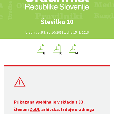
Številka 10
Uradni list RS, št. 10/2019 z dne 15. 2. 2019
Prikazana vsebina je v skladu s 33.
členom
ZoUL
arhivska. Izdaje uradnega