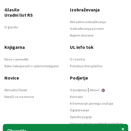
Glasilo
Izobraževanja
Uradni list RS
Aktualna izobraževanja
O glasilu
Izobraževanja po meri
Najem dvorane
Knjigarna
UL info tok
Novo v ponudbi
O storitvi
Kako nakupovati v spletni knjigarni
Preizkusi brezplačno
Novice
Podjetje
|
Aktualni članki
O podjetju
About
Naroči se na novice
Kontakt
Informacije javnega značaja
Oglaševanje
Splošni pogoji
Izjava o varstvu osebnih podatkov
×
E-dražbe
Obvestilo