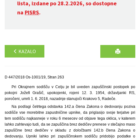
lista, izdane po 28.2.2026, so dostopne
na
PISRS
.
KAZALO
D 447/2018 Os-1001/19, Stran 263
Pri Okrajnem sodišču v Celju je bil uveden zapuščinski postopek po
pokojni Jožefi Grašič, upokojenki, rojeni 12. 3. 1954, državljanki RS,
poročeni, umrli 1. 6. 2018, nazadnje stanujoči Krakovo 5, Radeče.
Na podlagi četrtega odstavka 142.a člena Zakona o dedovanju poziva
sodišče vse morebitne zapustničine upnike, da priglasijo svoje terjatve pri
tem sodišču najkasneje v roku 6 mesecev od objave tega oklica, v katerem
lahko zahtevajo tudi, da se zapuščina brez dedičev prenese v stečajno maso
zapuščine brez dedičev v skladu z določbami 142.b člena Zakona o
dedovanju. Upniki lahko pri zapuščinskem sodišču pridobijo podatke o