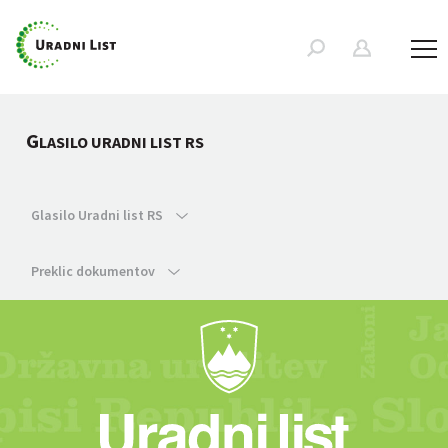
G
LASILO URADNI LIST RS
Glasilo Uradni list RS
Preklic dokumentov