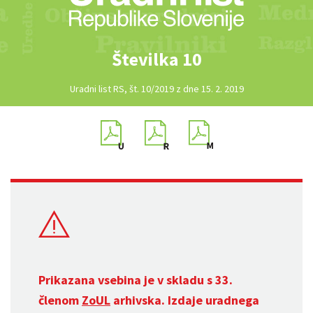
Številka 10
Uradni list RS, št. 10/2019 z dne 15. 2. 2019
Prikazana vsebina je v skladu s 33.
členom
ZoUL
arhivska. Izdaje uradnega