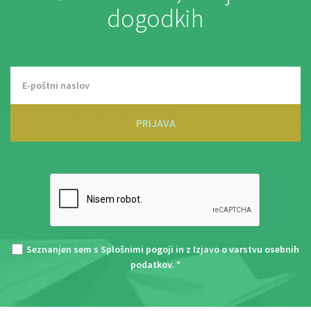
dogodkih
PRIJAVA
Seznanjen sem s
Splošnimi pogoji
in z
Izjavo o varstvu osebnih
podatkov
. *