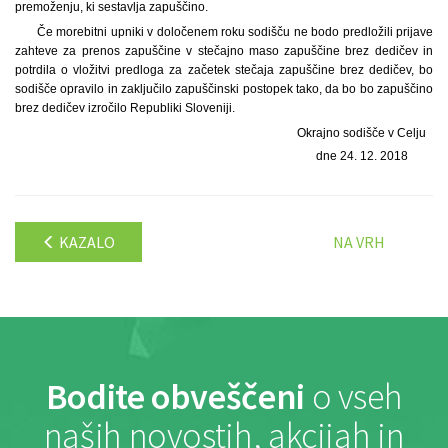
premoženju, ki sestavlja zapuščino.
Če morebitni upniki v določenem roku sodišču ne bodo predložili prijave
zahteve za prenos zapuščine v stečajno maso zapuščine brez dedičev in
potrdila o vložitvi predloga za začetek stečaja zapuščine brez dedičev, bo
sodišče opravilo in zaključilo zapuščinski postopek tako, da bo bo zapuščino
brez dedičev izročilo Republiki Sloveniji.
Okrajno sodišče v Celju
dne 24. 12. 2018
KAZALO
NA VRH
Bodite obveščeni
o vseh
naših novostih, akcijah in