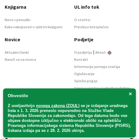
Knjigarna
UL info tok
Novo v ponudbi
O storitvi
Kako nakupovati v spletni knjigarni
Preizkusi brezplačno
Novice
Podjetje
|
Aktualni članki
O podjetju
About
Naroči se na novice
Kontakt
Informacije javnega značaja
Oglaševanje
Splošni pogoji
Izjava o varstvu osebnih podatkov
×
E-dražbe
Obvestilo
Z uveljavitvijo
novega zakona (ZOUL)
se je
izdajanje uradnega
lista s 1. 3. 2026 preneslo
neposredno
na Službo Vlade
Republike Slovenije za zakonodajo
. Od tega datuma bodo vse
objave dostopne izključno v elektronski obliki na spletišču
Pravnega informacijskega sistema Republike Slovenije (PISRS),
Uradni list d. o. o. – v likvidaciji / Vse pravice pridržane.
tiskana izdaja pa se z 28. 2. 2026 ukinja.
Pravna obvestila
/
Piškotki
/ Avtorji:
TriTim spletna agencija
v sodelovanju z