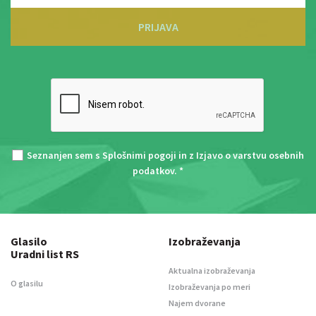
PRIJAVA
Seznanjen sem s
Splošnimi pogoji
in z
Izjavo o varstvu osebnih
podatkov
. *
Glasilo
Izobraževanja
Uradni list RS
Aktualna izobraževanja
O glasilu
Izobraževanja po meri
Najem dvorane