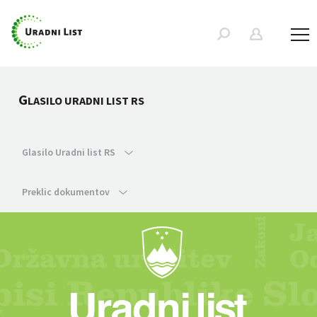
G
LASILO URADNI LIST RS
Glasilo Uradni list RS
Preklic dokumentov