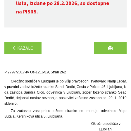
lista, izdane po 28.2.2026, so dostopne
na
PISRS
.
KAZALO
P 2797/2017-IV Os-1216/19, Stran 262
Okrožno sodišče v Ljubljani je po višji pravosodni svetovalki Nadji Lebar,
v pravdni zadevi tožeče stranke Sandi Dedić, Cesta v Pečale 46, Ljubljana, ki
ga zastopa Sandra Cico, odvetnica v Ljubljani, zoper toženo stranko Sead
Dedić, dejanski naslov neznan, o postavitvi začasne zastopnice, 29. 1. 2019
sklenilo:
Za začasno zastopnico tožene stranke se imenuje odvetnico Majo
Butala, Kersnikova ulica 5, Ljubljana.
Okrožno sodišče v
Ljubljani