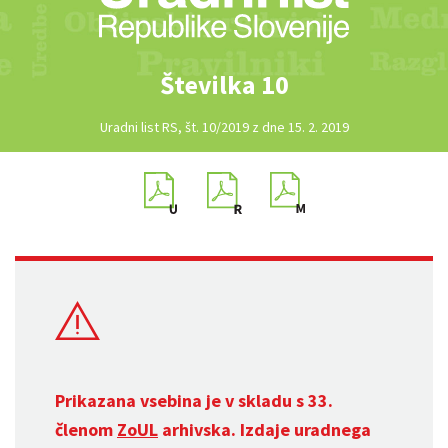
Številka 10
Uradni list RS, št. 10/2019 z dne 15. 2. 2019
Prikazana vsebina je v skladu s 33.
členom
ZoUL
arhivska. Izdaje uradnega