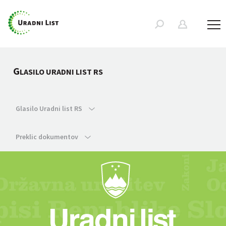
G
LASILO URADNI LIST RS
Glasilo Uradni list RS
Preklic dokumentov