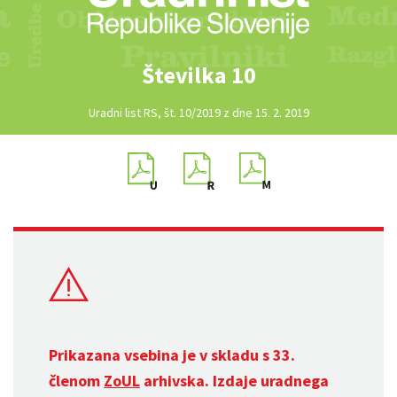
Številka 10
Uradni list RS, št. 10/2019 z dne 15. 2. 2019
Prikazana vsebina je v skladu s 33.
členom
ZoUL
arhivska. Izdaje uradnega