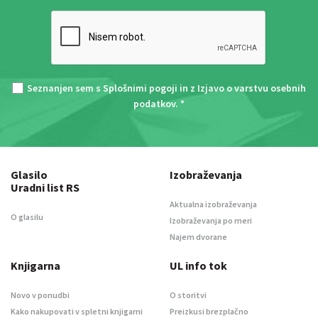
Seznanjen sem s
Splošnimi pogoji
in z
Izjavo o varstvu osebnih
podatkov
. *
Glasilo
Izobraževanja
Uradni list RS
Aktualna izobraževanja
O glasilu
Izobraževanja po meri
Najem dvorane
Knjigarna
UL info tok
Novo v ponudbi
O storitvi
Kako nakupovati v spletni knjigarni
Preizkusi brezplačno