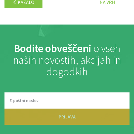
KAZALO
NA VRH
Bodite obveščeni
o vseh
naših novostih, akcijah in
dogodkih
PRIJAVA