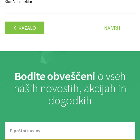
Klančar, direktor.
KAZALO
NA VRH
Bodite obveščeni
o vseh
naših novostih, akcijah in
dogodkih