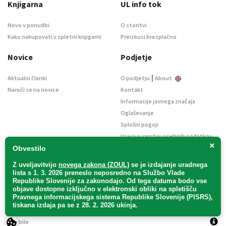
Knjigarna
UL info tok
Novo v ponudbi
O storitvi
Kako nakupovati v spletni knjigarni
Preizkusi brezplačno
Novice
Podjetje
|
Aktualni članki
O podjetju
About
Naroči se na novice
Kontakt
Informacije javnega značaja
Oglaševanje
Splošni pogoji
Izjava o varstvu osebnih podatkov
×
E-dražbe
Obvestilo
Z uveljavitvijo
novega zakona (ZOUL)
se je
izdajanje uradnega
lista s 1. 3. 2026 preneslo
neposredno
na Službo Vlade
Republike Slovenije za zakonodajo
. Od tega datuma bodo vse
objave dostopne izključno v elektronski obliki na spletišču
Pravnega informacijskega sistema Republike Slovenije (PISRS),
Uradni list d. o. o. – v likvidaciji / Vse pravice pridržane.
tiskana izdaja pa se z 28. 2. 2026 ukinja.
Pravna obvestila
/
Piškotki
/ Avtorji:
TriTim spletna agencija
v sodelovanju z
2Mobile