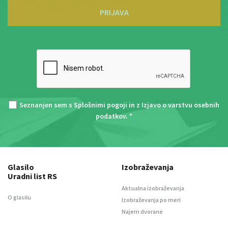
PRIJAVA
Seznanjen sem s
Splošnimi pogoji
in z
Izjavo o varstvu osebnih
podatkov
. *
Glasilo
Izobraževanja
Uradni list RS
Aktualna izobraževanja
O glasilu
Izobraževanja po meri
Najem dvorane