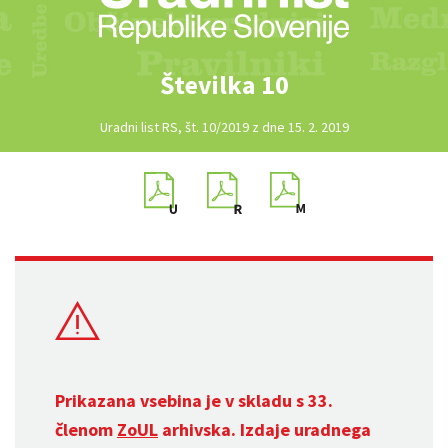
Številka 10
Uradni list RS, št. 10/2019 z dne 15. 2. 2019
Prikazana vsebina je v skladu s 33.
členom
ZoUL
arhivska. Izdaje uradnega