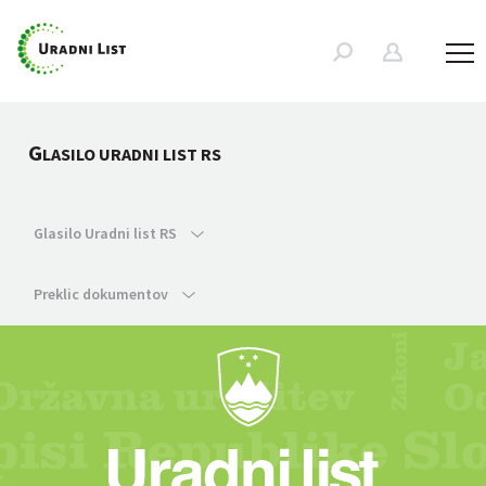
G
LASILO URADNI LIST RS
Glasilo Uradni list RS
Preklic dokumentov