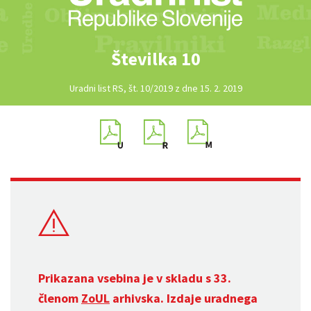
Številka 10
Uradni list RS, št. 10/2019 z dne 15. 2. 2019
Prikazana vsebina je v skladu s 33.
členom
ZoUL
arhivska. Izdaje uradnega