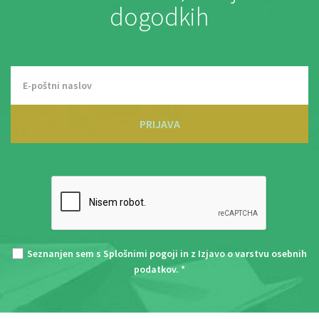
dogodkih
PRIJAVA
Seznanjen sem s
Splošnimi pogoji
in z
Izjavo o varstvu osebnih
podatkov
. *