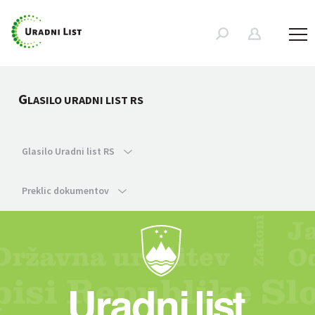
G
LASILO URADNI LIST RS
Glasilo Uradni list RS
Preklic dokumentov