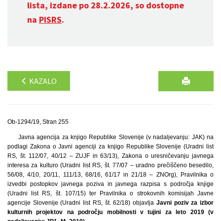
lista, izdane po 28.2.2026, so dostopne
na
PISRS
.
KAZALO
Ob-1294/19, Stran 255
Javna agencija za knjigo Republike Slovenije (v nadaljevanju: JAK) na
podlagi Zakona o Javni agenciji za knjigo Republike Slovenije (Uradni list
RS, št. 112/07, 40/12 – ZUJF in 63/13), Zakona o uresničevanju javnega
interesa za kulturo (Uradni list RS, št. 77/07 – uradno prečiščeno besedilo,
56/08, 4/10, 20/11, 111/13, 68/16, 61/17 in 21/18 – ZNOrg), Pravilnika o
izvedbi postopkov javnega poziva in javnega razpisa s področja knjige
(Uradni list RS, št. 107/15) ter Pravilnika o strokovnih komisijah Javne
agencije Slovenije (Uradni list RS, št. 62/18) objavlja
Javni poziv za izbor
kulturnih projektov na področju mobilnosti v tujini za leto 2019 (v