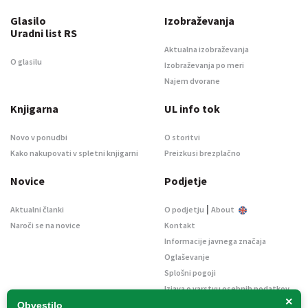
Glasilo
Izobraževanja
Uradni list RS
Aktualna izobraževanja
O glasilu
Izobraževanja po meri
Najem dvorane
Knjigarna
UL info tok
Novo v ponudbi
O storitvi
Kako nakupovati v spletni knjigarni
Preizkusi brezplačno
Novice
Podjetje
|
Aktualni članki
O podjetju
About
Naroči se na novice
Kontakt
Informacije javnega značaja
Oglaševanje
Splošni pogoji
Izjava o varstvu osebnih podatkov
×
E-dražbe
Obvestilo