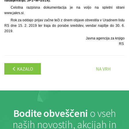
nadaljevanju: JP1–M–2019).
Celotna razpisna dokumentacija je na voljo na spletni strani
www.jakrs.si.
Rok za oddajo prijav začne teči z dnem objave obvestila v Uradnem listu
RS dne 15. 2. 2019 ter traja do porabe sredstev, vendar najdlje do 30. 6.
2019.
Javna agencija za knjigo
RS
KAZALO
NA VRH
Bodite obveščeni
o vseh
naših novostih, akcijah in