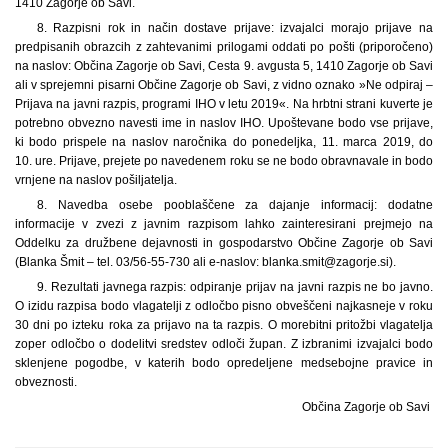
1410 Zagorje ob Savi.
8. Razpisni rok in način dostave prijave: izvajalci morajo prijave na
predpisanih obrazcih z zahtevanimi prilogami oddati po pošti (priporočeno)
na naslov: Občina Zagorje ob Savi, Cesta 9. avgusta 5, 1410 Zagorje ob Savi
ali v sprejemni pisarni Občine Zagorje ob Savi, z vidno oznako »Ne odpiraj –
Prijava na javni razpis, programi IHO v letu 2019«. Na hrbtni strani kuverte je
potrebno obvezno navesti ime in naslov IHO. Upoštevane bodo vse prijave,
ki bodo prispele na naslov naročnika do ponedeljka, 11. marca 2019, do
10. ure. Prijave, prejete po navedenem roku se ne bodo obravnavale in bodo
vrnjene na naslov pošiljatelja.
8. Navedba osebe pooblaščene za dajanje informacij: dodatne
informacije v zvezi z javnim razpisom lahko zainteresirani prejmejo na
Oddelku za družbene dejavnosti in gospodarstvo Občine Zagorje ob Savi
(Blanka Šmit – tel. 03/56-55-730 ali e-naslov: blanka.smit@zagorje.si).
9. Rezultati javnega razpis: odpiranje prijav na javni razpis ne bo javno.
O izidu razpisa bodo vlagatelji z odločbo pisno obveščeni najkasneje v roku
30 dni po izteku roka za prijavo na ta razpis. O morebitni pritožbi vlagatelja
zoper odločbo o dodelitvi sredstev odloči župan. Z izbranimi izvajalci bodo
sklenjene pogodbe, v katerih bodo opredeljene medsebojne pravice in
obveznosti.
Občina Zagorje ob Savi