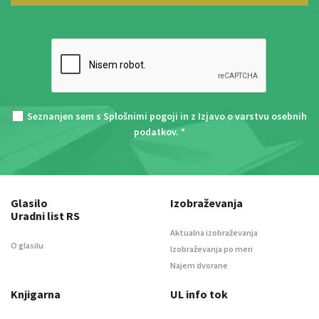
Seznanjen sem s
Splošnimi pogoji
in z
Izjavo o varstvu osebnih
podatkov
. *
Glasilo
Izobraževanja
Uradni list RS
Aktualna izobraževanja
O glasilu
Izobraževanja po meri
Najem dvorane
Knjigarna
UL info tok