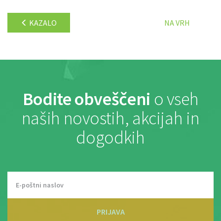
KAZALO
NA VRH
Bodite obveščeni
o vseh
naših novostih, akcijah in
dogodkih
PRIJAVA