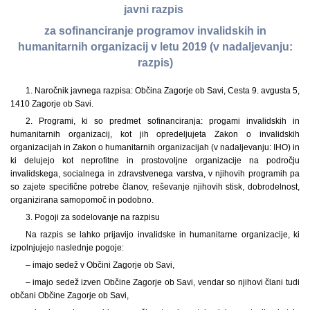
javni razpis
za sofinanciranje programov invalidskih in
humanitarnih organizacij v letu 2019 (v nadaljevanju:
razpis)
1. Naročnik javnega razpisa: Občina Zagorje ob Savi, Cesta 9. avgusta 5,
1410 Zagorje ob Savi.
2. Programi, ki so predmet sofinanciranja: progami invalidskih in
humanitarnih organizacij, kot jih opredeljujeta Zakon o invalidskih
organizacijah in Zakon o humanitarnih organizacijah (v nadaljevanju: IHO) in
ki delujejo kot neprofitne in prostovoljne organizacije na področju
invalidskega, socialnega in zdravstvenega varstva, v njihovih programih pa
so zajete specifične potrebe članov, reševanje njihovih stisk, dobrodelnost,
organizirana samopomoč in podobno.
3. Pogoji za sodelovanje na razpisu
Na razpis se lahko prijavijo invalidske in humanitarne organizacije, ki
izpolnjujejo naslednje pogoje:
– imajo sedež v Občini Zagorje ob Savi,
– imajo sedež izven Občine Zagorje ob Savi, vendar so njihovi člani tudi
občani Občine Zagorje ob Savi,