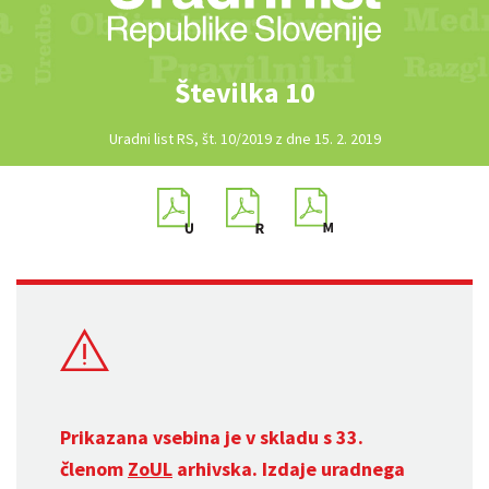
Številka 10
Uradni list RS, št. 10/2019 z dne 15. 2. 2019
Prikazana vsebina je v skladu s 33.
členom
ZoUL
arhivska. Izdaje uradnega