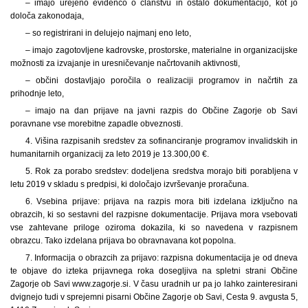
– imajo urejeno evidenco o članstvu in ostalo dokumentacijo, kot jo
določa zakonodaja,
– so registrirani in delujejo najmanj eno leto,
– imajo zagotovljene kadrovske, prostorske, materialne in organizacijske
možnosti za izvajanje in uresničevanje načrtovanih aktivnosti,
– občini dostavljajo poročila o realizaciji programov in načrtih za
prihodnje leto,
– imajo na dan prijave na javni razpis do Občine Zagorje ob Savi
poravnane vse morebitne zapadle obveznosti.
4. Višina razpisanih sredstev za sofinanciranje programov invalidskih in
humanitarnih organizacij za leto 2019 je 13.300,00 €.
5. Rok za porabo sredstev: dodeljena sredstva morajo biti porabljena v
letu 2019 v skladu s predpisi, ki določajo izvrševanje proračuna.
6. Vsebina prijave: prijava na razpis mora biti izdelana izključno na
obrazcih, ki so sestavni del razpisne dokumentacije. Prijava mora vsebovati
vse zahtevane priloge oziroma dokazila, ki so navedena v razpisnem
obrazcu. Tako izdelana prijava bo obravnavana kot popolna.
7. Informacija o obrazcih za prijavo: razpisna dokumentacija je od dneva
te objave do izteka prijavnega roka dosegljiva na spletni strani Občine
Zagorje ob Savi www.zagorje.si. V času uradnih ur pa jo lahko zainteresirani
dvignejo tudi v sprejemni pisarni Občine Zagorje ob Savi, Cesta 9. avgusta 5,