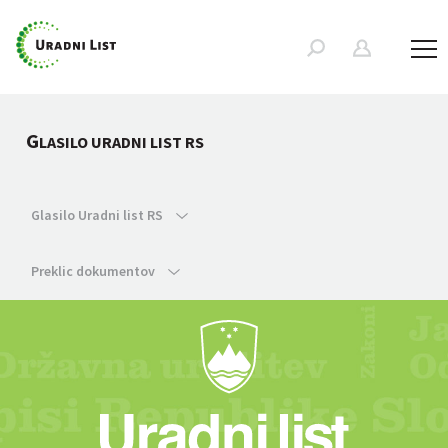
G
LASILO URADNI LIST RS
Glasilo Uradni list RS
Preklic dokumentov