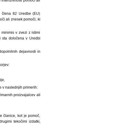
e intenzivnosti pomoči ali
in člena 82 Uredbe (EU)
oči ali znesek pomoči, ki
inimis v zvezi z istimi
ki sta določena v Uredbi
opolnilnih dejavnosti in
orjev:
ije,
e v naslednjih primerih:
imarnih proizvajalcev ali
 članice, kot je pomoč,
rugimi tekočimi izdatki,