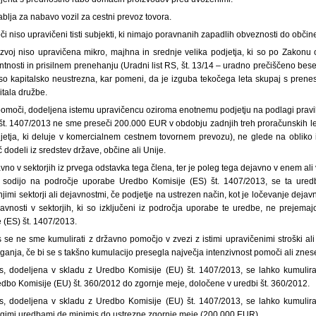
lja za nabavo vozil za cestni prevoz tovora.
i niso upravičeni tisti subjekti, ki nimajo poravnanih zapadlih obveznosti do občine
zvoj niso upravičena mikro, majhna in srednje velika podjetja, ki so po Zakonu
tnosti in prisilnem prenehanju (Uradni list RS, št. 13/14 – uradno prečiščeno besed
ter so kapitalsko neustrezna, kar pomeni, da je izguba tekočega leta skupaj s pre
tala družbe.
omoči, dodeljena istemu upravičencu oziroma enotnemu podjetju na podlagi pravi
št. 1407/2013 ne sme preseči 200.000 EUR v obdobju zadnjih treh proračunskih 
jetja, ki deluje v komercialnem cestnem tovornem prevozu), ne glede na obliko
 dodeli iz sredstev države, občine ali Unije.
vno v sektorjih iz prvega odstavka tega člena, ter je poleg tega dejavno v enem ali v
i sodijo na področje uporabe Uredbo Komisije (ES) št. 1407/2013, se ta ure
jimi sektorji ali dejavnostmi, če podjetje na ustrezen način, kot je ločevanje dejav
ejavnosti v sektorjih, ki so izključeni iz področja uporabe te uredbe, ne prejem
 (ES) št. 1407/2013.
se ne sme kumulirati z državno pomočjo v zvezi z istimi upravičenimi stroški ali
eganja, če bi se s takšno kumulacijo presegla največja intenzivnost pomoči ali zne
, dodeljena v skladu z Uredbo Komisije (EU) št. 1407/2013, se lahko kumulir
dbo Komisije (EU) št. 360/2012 do zgornje meje, določene v uredbi št. 360/2012.
, dodeljena v skladu z Uredbo Komisije (EU) št. 1407/2013, se lahko kumulir
ugimi uredbami de minimis do ustrezne zgornje meje (200.000 EUR).