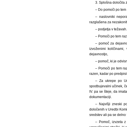
3. Splošna določila 
– Do pomoči po tem r
– naslovniki nepor
razglašena za nezakonito
– podjetja v
težavah
– Pomoči po tem raz
– pomoč za dejavno
izvoženimi količinami,
dejavnostjo,
– pomoč, ki je odvis
– Pomoči po tem raz
razen, kadar po predpisih,
– Za ukrepe po Ur
spodbujevalni učinek, če
IV. pa se šteje, da imat
dokumentaciji.
– Najvišji zneski 
določenih v Uredbi Komisi
sredstev ali pa se delno 
– Pomoč, izvzeta z