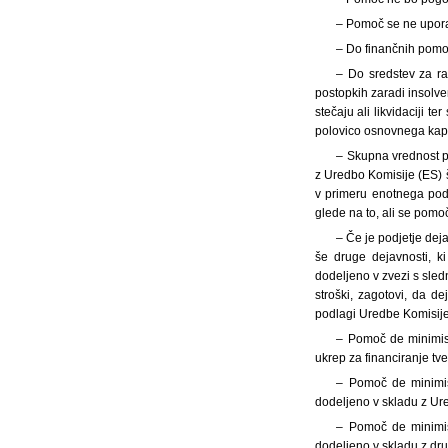
– Pomoč se ne uporab
– Do finančnih pomoč
– Do sredstev za ra
postopkih zaradi insolven
stečaju ali likvidaciji 
polovico osnovnega kapi
– Skupna vrednost p
z Uredbo Komisije (ES) 
v primeru enotnega pod
glede na to, ali se pomoč
– Če je podjetje deja
še druge dejavnosti, k
dodeljeno v zvezi s sledn
stroški, zagotovi, da d
podlagi Uredbe Komisije
– Pomoč de minimis 
ukrep za financiranje tv
– Pomoč de minimis
dodeljeno v skladu z Ure
– Pomoč de minimis
dodeljeno v skladu z dr