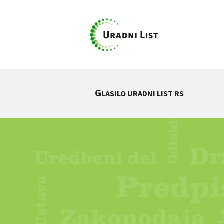
G
LASILO URADNI LIST RS