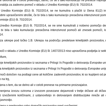
se deloma ali v celoti prekrivajo, samo, če se s tako kumulacijo ne preseže najvišj
orablja za zadevno pomoč v skladu z Uredbo Komisije (EU) št. 702/2014.
 Uredbo Komisije (EU) št. 702/2014, se ne kumulira s plačili iz člena 81(2) 
istimi upravičenimi stroški, če bi bila s tako kumulacijo presežena intenzivnost pom
misije (EU) št. 702/2014.
Uredbo Komisije (EU) št. 702/2014, se ne sme kumulirati z nobeno pomočjo de m
e bi bila s tako kumulacijo presežena intenzivnost pomoči ali znesek pomoči, 
14.
 za ukrepe pod točko 1.B. Ukrepa na področju predelave kmetijskih proizvodov, d
či v skladu z Uredbo Komisije (EU) št. 1407/2013 niso upravičena podjetja iz sekt
ulture,
nje kmetijskih proizvodov iz seznama v
Prilogi I k Pogodbi o delovanju Evropske un
a kmetijskih proizvodov iz seznama v Prilogi I k Pogodbi o delovanju Evropske unij
moči določen na podlagi cene ali količine zadevnih proizvodov, ki so kupljeni od pr
o na trg,
jena s
tem, da se delno ali v celoti prenese na primarne proizvajalce.
njena izvozu oziroma z izvozom povezane dejavnosti v tretje države ali države
zvoženimi količinami, z ustanovitvijo in delovanjem distribucijske mreže ali d
javnostjo.
jena s prednostno rabo domačih proizvodov pred uvoženimi.