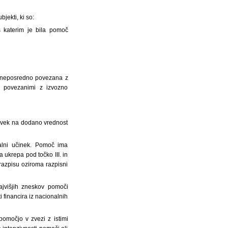
jekti, ki so:
 katerim je bila pomoč
oč neposredno povezana z
i, povezanimi z izvozno
avek na dodano vrednost
alni učinek. Pomoč ima
 ukrepa pod točko III. in
 razpisu oziroma razpisni
ajvišjih zneskov pomoči
i financira iz nacionalnih
omočjo v zvezi z istimi