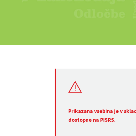
Prikazana vsebina je v skla
dostopne na
PISRS
.