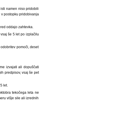
 isti namen niso pridobili
o v postopku pridobivanja
 pred oddajo zahtevka.
saj še 5 let po izplačilu
 odobritev pomoči, deset
me izvajati ali dopuščati
ih predpisov, vsaj še pet
5 let.
oktobra tekočega leta ne
u višje sile ali izrednih