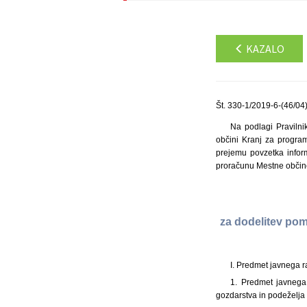
KAZALO
Št. 330-1/2019-6-(46/04
Na podlagi Pravilni
občini Kranj za program
prejemu povzetka inform
proračunu Mestne občine 
za dodelitev pom
I. Predmet javnega r
1. Predmet javnega 
gozdarstva in podeželja