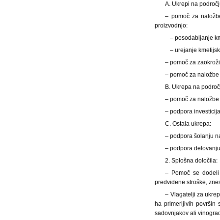
A. Ukrepi na področj
– pomoč za naložbe
proizvodnjo:
– posodabljanje k
– urejanje kmetijsk
– pomoč za zaokrožit
– pomoč za naložbe 
B. Ukrepa na področj
– pomoč za naložbe v
– podpora investicij
C. Ostala ukrepa:
– podpora šolanju na
– podpora delovanju 
2. Splošna določila:
– Pomoč se dodeli n
predvidene stroške, znes
– Vlagatelji za ukrep
ha primerljivih površin
sadovnjakov ali vinogrado