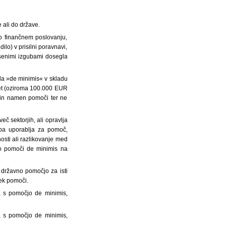
 ali do države.
 o finančnem poslovanju,
ilo) v prisilni poravnavi,
nesenimi izgubami dosegla
la »de minimis« v skladu
let (oziroma 100.000 EUR
 in namen pomoči ter ne
eč sektorjih, ali opravlja
dba uporablja za pomoč,
nosti ali razlikovanje med
ajo pomoči de minimis na
 državno pomočjo za isti
sek pomoči.
a s pomočjo de minimis,
a s pomočjo de minimis,