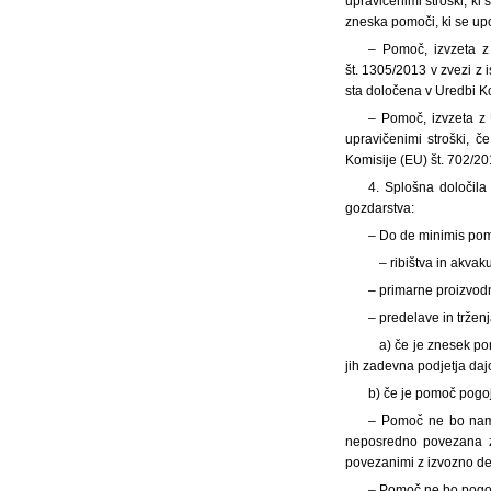
upravičenimi stroški, ki 
zneska pomoči, ki se up
– Pomoč, izvzeta z
št. 1305/2013 v zvezi z 
sta določena v Uredbi Ko
– Pomoč, izvzeta z 
upravičenimi stroški, č
Komisije (EU) št. 702/20
4. Splošna določila
gozdarstva:
– Do de minimis pomo
– ribištva in akvak
– primarne proizvod
–
predelave in trženj
a) če je znesek po
jih zadevna podjetja daj
b) če je pomoč pogo
– Pomoč ne bo name
neposredno povezana z i
povezanimi z izvozno de
– Pomoč ne bo pogo