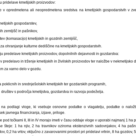
u pridelave kmetijskih proizvodov:
 v opredmetena ali neopredmetena sredstva na kmetijskih gospodarstvih v zve
metijskih gospodarstev,
ih zemljišč in pašnikov,
ev (komasacijo) kmetijskih in gozdnih zemljišč,
za ohranjanje kulturne dediščine na kmetijskih gospodarstvih.
u predelave kmetijskih proizvodov, dopolnilnih dejavnosti in gozdarstva:
 predelavo in trženje kmetijskih in živilskih proizvodov ter naložbe v nekmetijsko d
am za varno delo v gozdu.
 poklicnih in srednješolskih kmetijskih ter gozdarskih programih,
društev s področja kmetijstva, gozdarstva in razvoja podeželja.
a podlagi vloge, ki vsebuje osnovne podatke o vlagatelju, podatke o naložbi/s
ek javnega financiranja, izjave, priloge.
e pod točkami II, III in IV morajo imeti v času oddaje vloge v uporabi najmanj 1 ha p
 se šteje: 1 ha njiv, 2 ha travnikov oziroma ekstenzivnih sadovnjakov, 4 ha pašn
v, 0,2 ha vrtov, vključno z zavarovanimi prostori pri pridelavi vrtnin, 8 ha gozdov, 