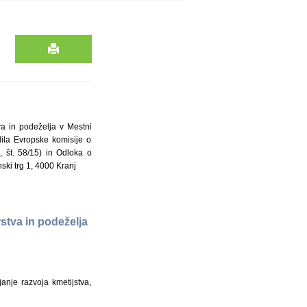
va in podeželja v Mestni
dila Evropske komisije o
, št. 58/15) in Odloka o
ski trg 1, 4000 Kranj
stva in podeželja
anje razvoja kmetijstva,