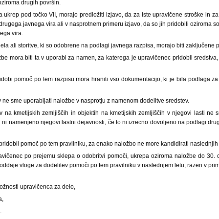
oziroma drugih površin.
a ukrep pod točko VII, morajo predložiti izjavo, da za iste upravičene stroške in za
 drugega javnega vira ali v nasprotnem primeru izjavo, da so jih pridobili oziroma s
ega vira.
la ali storitve, ki so odobrene na podlagi javnega razpisa, morajo biti zaključene
be mora biti ta v uporabi za namen, za katerega je upravičenec pridobil sredstva, v
ridobi pomoč po tem razpisu mora hraniti vso dokumentacijo, ki je bila podlaga za
v ne sme uporabljati naložbe v nasprotju z namenom dodelitve sredstev.
 na kmetijskih zemljiščih in objektih na kmetijskih zemljiščih v njegovi lasti ne s
i ni namenjeno njegovi lastni dejavnosti, če to ni izrecno dovoljeno na podlagi drug
 pridobil pomoč po tem pravilniku, za enako naložbo ne more kandidirati naslednjih 
avičenec po prejemu sklepa o odobritvi pomoči, ukrepa oziroma naložbe do 30. 
oddaje vloge za dodelitev pomoči po tem pravilniku v naslednjem letu, razen v primer
ožnosti upravičenca za delo,
a,
e.