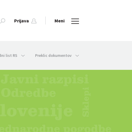
Prijava
Meni
dni list RS
Preklic dokumentov