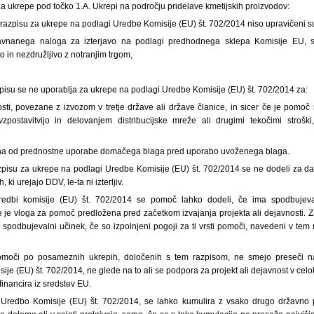
za ukrepe pod točko 1.A. Ukrepi na področju pridelave kmetijskih proizvodov:
azpisu za ukrepe na podlagi Uredbe Komisije (EU) št. 702/2014 niso upravičeni sub
avnanega naloga za izterjavo na podlagi
predhodnega sklepa Komisije EU, s
 in nezdružljivo z notranjim trgom,
.
pisu se ne uporablja za ukrepe na podlagi Uredbe Komisije (EU) št. 702/2014 za:
sti, povezane z
izvozom v tretje države ali države članice, in sicer če je pom
 vzpostavitvijo in delovanjem distribucijske mreže ali drugimi tekočimi strošk
na od
prednostne uporabe domačega blaga pred uporabo uvoženega blaga.
pisu za ukrepe na podlagi Uredbe Komisije (EU) št. 702/2014 se ne dodeli za d
 ki urejajo DDV, le-ta ni izterljiv.
edbi komisije (EU) št. 702/2014 se pomoč lahko dodeli, če ima spodbujev
 je vloga za pomoč predložena pred začetkom izvajanja projekta ali dejavnosti. Za
a spodbujevalni učinek, če so izpolnjeni pogoji za ti vrsti pomoči, navedeni v tem
pomoči po posameznih ukrepih, določenih s tem razpisom, ne smejo preseči n
je (EU) št. 702/2014, ne glede na to ali se podpora za projekt ali dejavnost v celot
financira iz sredstev EU.
 Uredbo Komisije (EU) št. 702/2014, se lahko kumulira z vsako drugo državno p