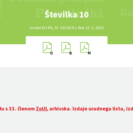
Številka 10
Uradni list RS, št. 10/2019 z dne 15. 2. 2019
du s 33. členom
ZoUL
arhivska. Izdaje uradnega lista, iz