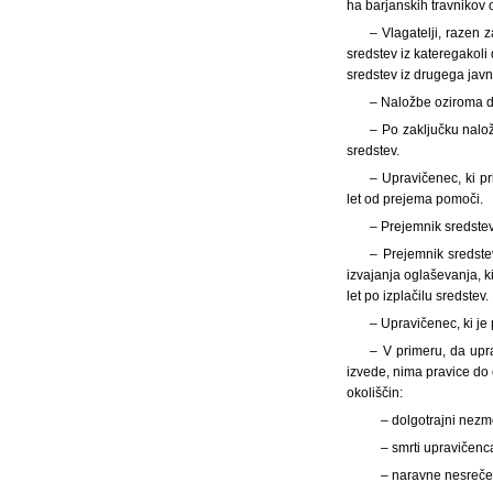
ha barjanskih travnikov 
– Vlagatelji, razen z
sredstev iz kateregakoli
sredstev iz drugega javn
– Naložbe oziroma de
– Po zaključku nalož
sredstev.
– Upravičenec, ki p
let od prejema pomoči.
– Prejemnik sredste
– Prejemnik sredstev
izvajanja oglaševanja, k
let po izplačilu sredstev.
– Upravičenec, ki je
– V primeru, da upr
izvede, nima pravice do 
okoliščin:
– dolgotrajni nezm
– smrti upravičenc
– naravne nesreč