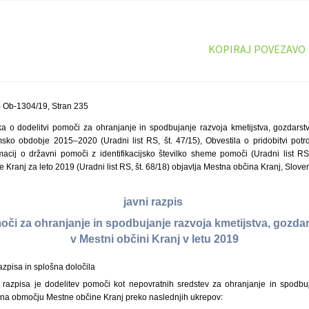
KOPIRAJ POVEZAVO
) Ob-1304/19, Stran 235
ka o dodelitvi pomoči za ohranjanje in spodbujanje razvoja kmetijstva, gozdarst
sko obdobje 2015–2020 (Uradni list RS, št. 47/15), Obvestila o pridobitvi potr
acij o državni pomoči z identifikacijsko številko sheme pomoči (Uradni list RS
Kranj za leto 2019 (Uradni list RS, št. 68/18) objavlja Mestna občina Kranj, Sloven
javni razpis
oči za ohranjanje in spodbujanje razvoja kmetijstva, gozdar
v Mestni občini Kranj v letu 2019
azpisa in splošna določila
razpisa je dodelitev pomoči kot nepovratnih sredstev za ohranjanje in spodbuj
 na območju Mestne občine Kranj preko naslednjih ukrepov: