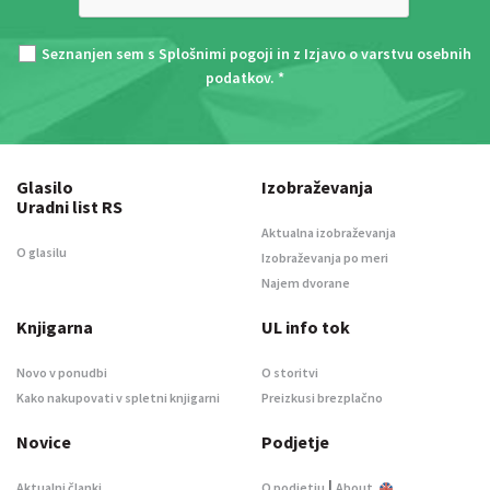
Seznanjen sem s
Splošnimi pogoji
in z
Izjavo o varstvu osebnih
podatkov
. *
Glasilo
Izobraževanja
Uradni list RS
Aktualna izobraževanja
O glasilu
Izobraževanja po meri
Najem dvorane
Knjigarna
UL info tok
Novo v ponudbi
O storitvi
Kako nakupovati v spletni knjigarni
Preizkusi brezplačno
Novice
Podjetje
|
Aktualni članki
O podjetju
About