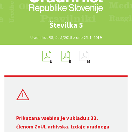
Številka 5
Uradni list RS, št. 5/2019 z dne 25. 1. 2019
Prikazana vsebina je v skladu s 33.
členom
ZoUL
arhivska. Izdaje uradnega