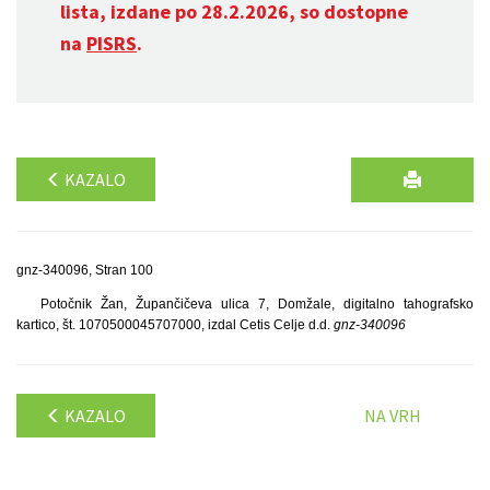
lista, izdane po 28.2.2026, so dostopne
na
PISRS
.
KAZALO
gnz-340096, Stran 100
Potočnik Žan, Župančičeva ulica 7, Domžale, digitalno tahografsko
kartico, št. 1070500045707000, izdal Cetis Celje d.d.
gnz-340096
KAZALO
NA VRH