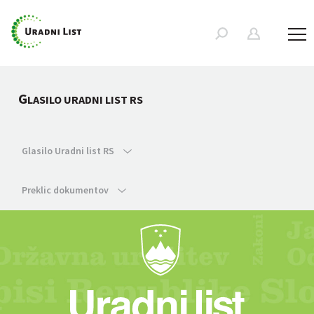
G
LASILO URADNI LIST RS
Glasilo Uradni list RS
Preklic dokumentov