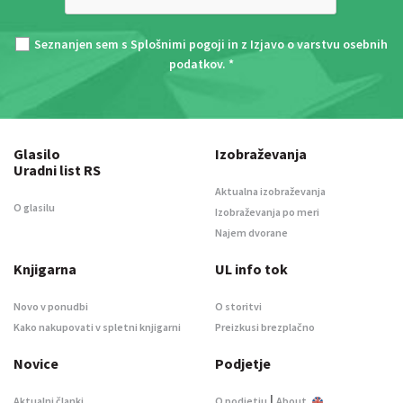
Seznanjen sem s
Splošnimi pogoji
in z
Izjavo o varstvu osebnih
podatkov
. *
Glasilo
Izobraževanja
Uradni list RS
Aktualna izobraževanja
O glasilu
Izobraževanja po meri
Najem dvorane
Knjigarna
UL info tok
Novo v ponudbi
O storitvi
Kako nakupovati v spletni knjigarni
Preizkusi brezplačno
Novice
Podjetje
|
Aktualni članki
O podjetju
About