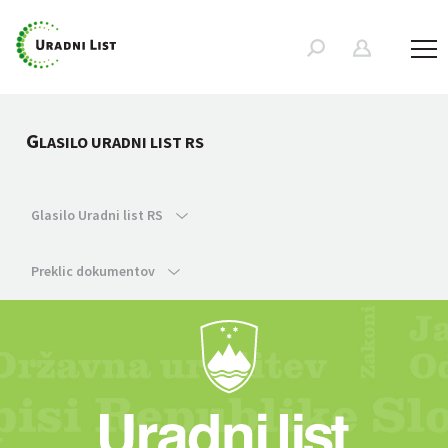
G
LASILO URADNI LIST RS
Glasilo Uradni list RS
Preklic dokumentov