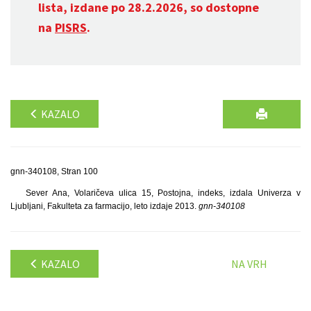
lista, izdane po 28.2.2026, so dostopne
na
PISRS
.
KAZALO
gnn-340108, Stran 100
Sever Ana, Volaričeva ulica 15, Postojna, indeks, izdala Univerza v
Ljubljani, Fakulteta za farmacijo, leto izdaje 2013.
gnn-340108
KAZALO
NA VRH