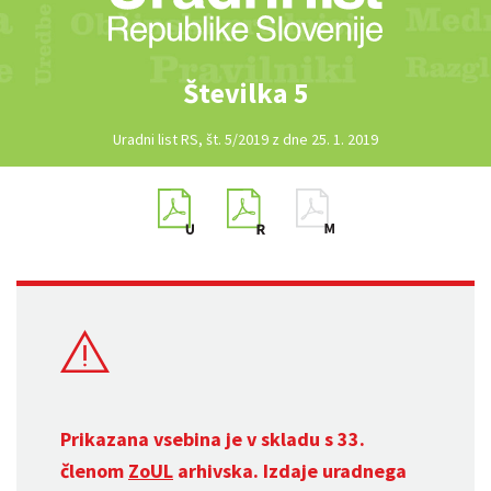
Številka 5
Uradni list RS, št. 5/2019 z dne 25. 1. 2019
Prikazana vsebina je v skladu s 33.
členom
ZoUL
arhivska. Izdaje uradnega