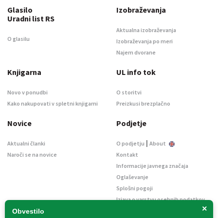
Glasilo
Izobraževanja
Uradni list RS
Aktualna izobraževanja
O glasilu
Izobraževanja po meri
Najem dvorane
Knjigarna
UL info tok
Novo v ponudbi
O storitvi
Kako nakupovati v spletni knjigarni
Preizkusi brezplačno
Novice
Podjetje
|
Aktualni članki
O podjetju
About
Naroči se na novice
Kontakt
Informacije javnega značaja
Oglaševanje
Splošni pogoji
Izjava o varstvu osebnih podatkov
×
E-dražbe
Obvestilo