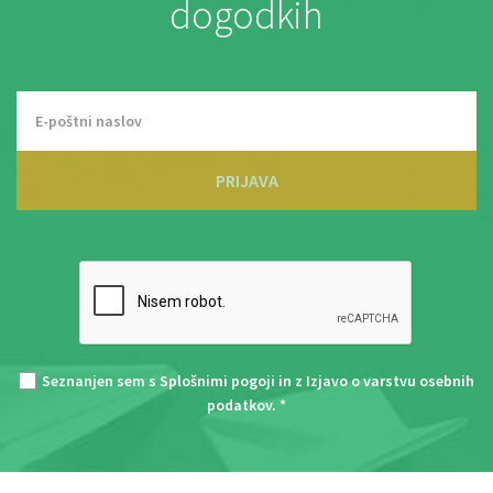
dogodkih
PRIJAVA
Seznanjen sem s
Splošnimi pogoji
in z
Izjavo o varstvu osebnih
podatkov
. *