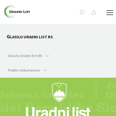
G
LASILO URADNI LIST RS
Glasilo Uradni list RS
Preklic dokumentov