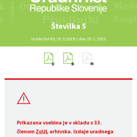
Številka 5
Uradni list RS, št. 5/2019 z dne 25. 1. 2019
Prikazana vsebina je v skladu s 33.
členom
ZoUL
arhivska. Izdaje uradnega