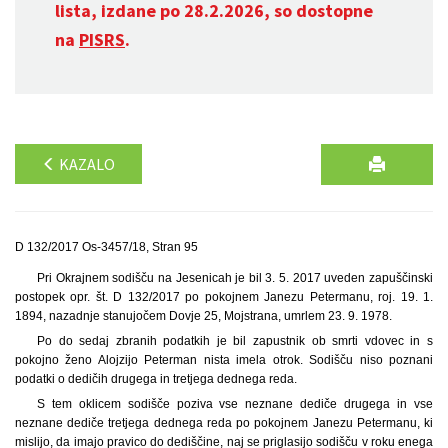
lista, izdane po 28.2.2026, so dostopne
na
PISRS
.
KAZALO
D 132/2017 Os-3457/18, Stran 95
Pri Okrajnem sodišču na Jesenicah je bil 3. 5. 2017 uveden zapuščinski
postopek opr. št. D 132/2017 po pokojnem Janezu Petermanu, roj. 19. 1.
1894, nazadnje stanujočem Dovje 25, Mojstrana, umrlem 23. 9. 1978.
Po do sedaj zbranih podatkih je bil zapustnik ob smrti vdovec in s
pokojno ženo Alojzijo Peterman nista imela otrok. Sodišču niso poznani
podatki o dedičih drugega in tretjega dednega reda.
S tem oklicem sodišče poziva vse neznane dediče drugega in vse
neznane dediče tretjega dednega reda po pokojnem Janezu Petermanu, ki
mislijo, da imajo pravico do dediščine, naj se priglasijo sodišču v roku enega