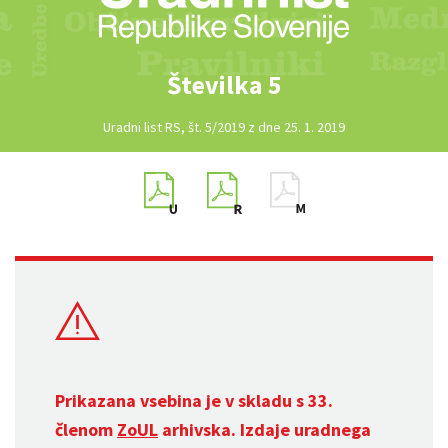
Številka 5
Uradni list RS, št. 5/2019 z dne 25. 1. 2019
Prikazana vsebina je v skladu s 33.
členom
ZoUL
arhivska. Izdaje uradnega