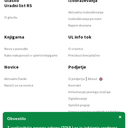
Glasilo
Izobraževanja
Uradni list RS
Aktualna izobraževanja
O glasilu
Izobraževanja po meri
Najem dvorane
Knjigarna
UL info tok
Novo v ponudbi
O storitvi
Kako nakupovati v spletni knjigarni
Preizkusi brezplačno
Novice
Podjetje
|
Aktualni članki
O podjetju
About
Naroči se na novice
Kontakt
Informacije javnega značaja
Oglaševanje
Splošni pogoji
Izjava o varstvu osebnih podatkov
×
E-dražbe
Obvestilo
Z uveljavitvijo
novega zakona (ZOUL)
se je
izdajanje uradnega