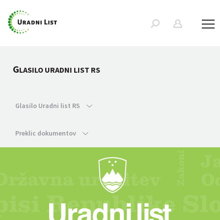
G
LASILO URADNI LIST RS
Glasilo Uradni list RS
Preklic dokumentov