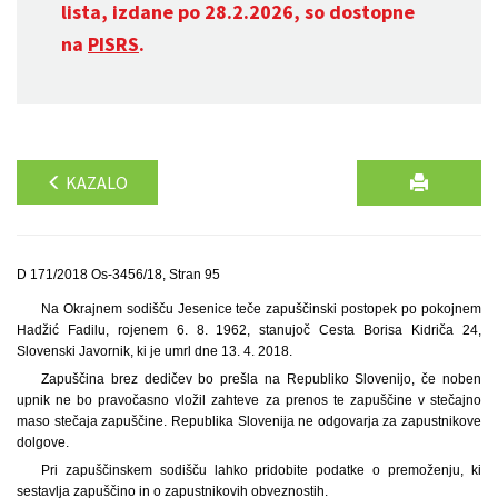
lista, izdane po 28.2.2026, so dostopne
na
PISRS
.
KAZALO
D 171/2018 Os-3456/18, Stran 95
Na Okrajnem sodišču Jesenice teče zapuščinski postopek po pokojnem
Hadžić Fadilu, rojenem 6. 8. 1962, stanujoč Cesta Borisa Kidriča 24,
Slovenski Javornik, ki je umrl dne 13. 4. 2018.
Zapuščina brez dedičev bo prešla na Republiko Slovenijo, če noben
upnik ne bo pravočasno vložil zahteve za prenos te zapuščine v stečajno
maso stečaja zapuščine. Republika Slovenija ne odgovarja za zapustnikove
dolgove.
Pri zapuščinskem sodišču lahko pridobite podatke o premoženju, ki
sestavlja zapuščino in o zapustnikovih obveznostih.