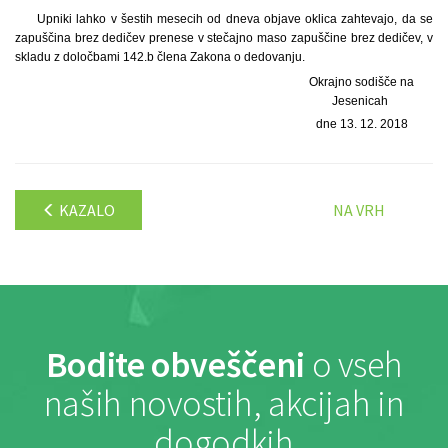
Upniki lahko v šestih mesecih od dneva objave oklica zahtevajo, da se
zapuščina brez dedičev prenese v stečajno maso zapuščine brez dedičev, v
skladu z določbami 142.b člena Zakona o dedovanju.
Okrajno sodišče na
Jesenicah
dne 13. 12. 2018
KAZALO
NA VRH
Bodite obveščeni
o vseh
naših novostih, akcijah in
dogodkih