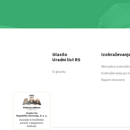
Glasilo
Izobraževanj
Uradni list RS
Aktualna izobraže
O glasilu
Izobraževanja po 
Najem dvorane