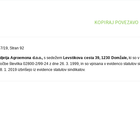
KOPIRAJ POVEZAVO
7/19, Stran 92
djetja Agroemona d.o.o.,
s sedežem
Levstikova cesta 39, 1230 Domžale,
ki so v
očbe številka 02800-2/99-24 z dne 26. 3. 1999, in so vpisana v evidenco statutov 
8. 1. 2019 izbrišejo iz evidence statutov sindikatov.