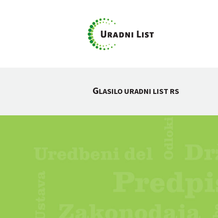
G
LASILO URADNI LIST RS