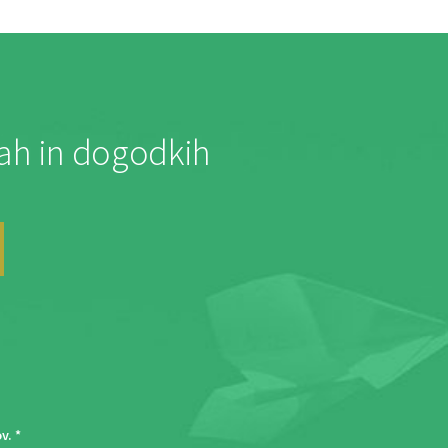
jah in dogodkih
ov
. *