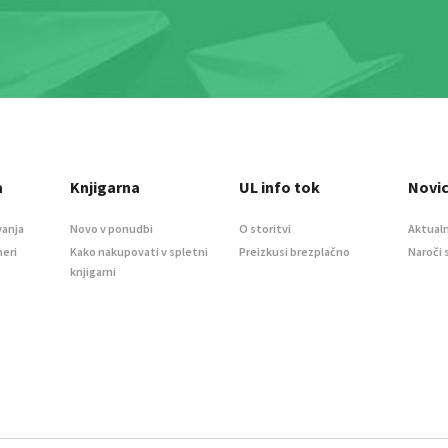
a
Knjigarna
UL info tok
Novi
vanja
Novo v ponudbi
O storitvi
Aktualn
meri
Kako nakupovati v spletni
Preizkusi brezplačno
Naroči 
knjigarni