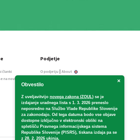
ce
Podjetje
|
i članki
O podjetju
About
se na novice
Kontakt
×
Obvestilo
Informacije javnega
značaja
Z uveljavitvijo
novega zakona (ZOUL)
se je
Oglaševanje
izdajanje uradnega lista s 1. 3. 2026 preneslo
Splošni pogoji
neposredno
na Službo Vlade Republike Slovenije
Izjava o varstvu osebnih
za zakonodajo
. Od tega datuma bodo vse objave
podatkov
dostopne izključno v elektronski obliki na
spletišču Pravnega informacijskega sistema
E-dražbe
Republike Slovenije (PISRS), tiskana izdaja pa se
z 28. 2. 2026 ukinja.