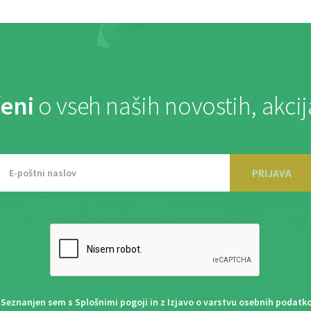
eni
o vseh naših novostih, akci
PRIJAVA
Seznanjen sem s
Splošnimi pogoji
in z
Izjavo o varstvu osebnih podatk