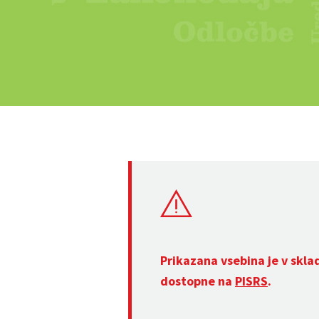
Prikazana vsebina je v skla
dostopne na
PISRS
.