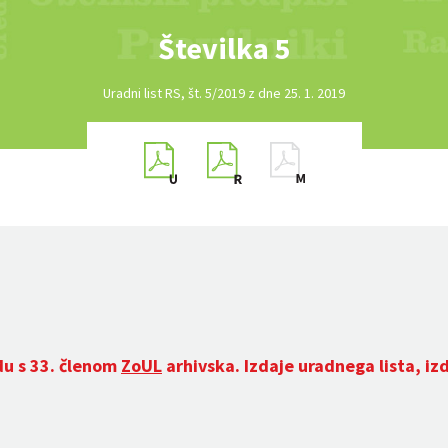
Številka 5
Uradni list RS, št. 5/2019 z dne 25. 1. 2019
du s 33. členom
ZoUL
arhivska. Izdaje uradnega lista, iz