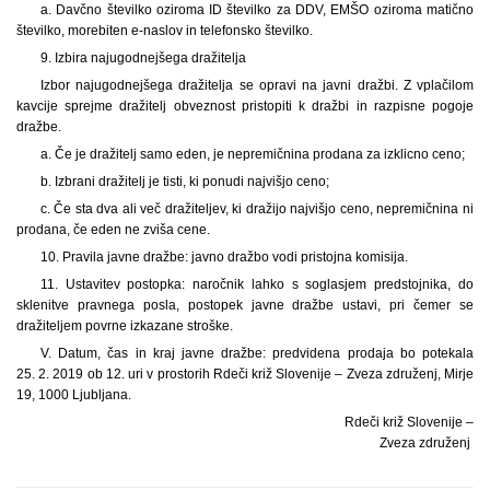
a. Davčno številko oziroma ID številko za DDV, EMŠO oziroma matično
številko, morebiten e-naslov in telefonsko številko.
9. Izbira najugodnejšega dražitelja
Izbor najugodnejšega dražitelja se opravi na javni dražbi. Z vplačilom
kavcije sprejme dražitelj obveznost pristopiti k dražbi in razpisne pogoje
dražbe.
a. Če je dražitelj samo eden, je nepremičnina prodana za izklicno ceno;
b. Izbrani dražitelj je tisti, ki ponudi najvišjo ceno;
c. Če sta dva ali več dražiteljev, ki dražijo najvišjo ceno, nepremičnina ni
prodana, če eden ne zviša cene.
10. Pravila javne dražbe: javno dražbo vodi pristojna komisija.
11. Ustavitev postopka: naročnik lahko s soglasjem predstojnika, do
sklenitve pravnega posla, postopek javne dražbe ustavi, pri čemer se
dražiteljem povrne izkazane stroške.
V. Datum, čas in kraj javne dražbe: predvidena prodaja bo potekala
25. 2. 2019 ob 12. uri v prostorih Rdeči križ Slovenije – Zveza združenj, Mirje
19, 1000 Ljubljana.
Rdeči križ Slovenije –
Zveza združenj