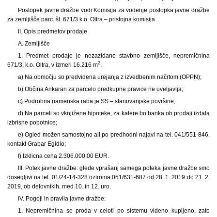
Postopek javne dražbe vodi Komisija za vodenje postopka javne dražbe
za zemljišče parc. št. 671/3 k.o. Oltra – pristojna komisija.
II. Opis predmetov prodaje
A. Zemljišče
1. Predmet prodaje je nezazidano stavbno zemljišče, nepremičnina
2
671/3, k.o. Oltra, v izmeri 16.216 m
.
a) Na območju so predvidena urejanja z izvedbenim načrtom (OPPN);
b) Občina Ankaran za parcelo predkupne pravice ne uveljavlja;
c) Podrobna namenska raba je SS – stanovanjske površine;
d) Na parceli so vknjižene hipoteke, za katere bo banka ob prodaji izdala
izbrisne pobotnice;
e) Ogled možen samostojno ali po predhodni najavi na tel. 041/551-846,
kontakt Grabar Egidio;
f) Izklicna cena 2.306.000,00 EUR.
III. Potek javne dražbe: glede vprašanj samega poteka javne dražbe smo
dosegljivi na tel. 01/24-14-328 oziroma 051/631-687 od 28. 1. 2019 do 21. 2.
2019, ob delovnikih, med 10. in 12. uro.
IV. Pogoji in pravila javne dražbe:
1. Nepremičnina se proda v celoti po sistemu videno kupljeno, zato