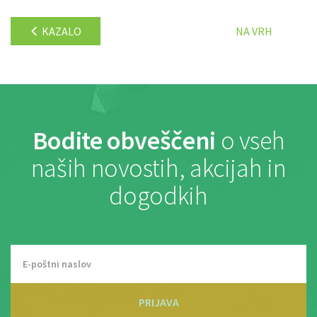
KAZALO
NA VRH
Bodite obveščeni
o vseh
naših novostih, akcijah in
dogodkih
PRIJAVA