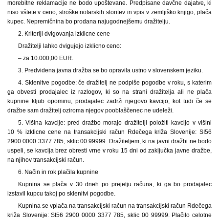
morebitne reklamacije ne bodo upoštevane. Predpisane davčne dajatve, ki
niso vštete v ceno, stroške notarskih storitev in vpis v zemljiško knjigo, plača
kupec. Nepremičnina bo prodana najugodnejšemu dražitelju.
2. Kriteriji dvigovanja izklicne cene
Dražitelji lahko dvigujejo izklicno ceno:
– za 10.000,00 EUR.
3. Predvidena javna dražba se bo opravila ustno v slovenskem jeziku.
4. Sklenitve pogodbe: če dražitelj ne podpiše pogodbe v roku, s katerim
ga obvesti prodajalec iz razlogov, ki so na strani dražitelja ali ne plača
kupnine kljub opominu, prodajalec zadrži njegovo kavcijo, kot tudi če se
dražbe sam dražitelj oziroma njegov pooblaščenec ne udeleži.
5. Višina kavcije: pred dražbo morajo dražitelji položiti kavcijo v višini
10 % izklicne cene na transakcijski račun Rdečega križa Slovenije: SI56
2900 0000 3377 785, sklic 00 99999. Dražiteljem, ki na javni dražbi ne bodo
uspeli, se kavcija brez obresti vrne v roku 15 dni od zaključka javne dražbe,
na njihov transakcijski račun.
6. Način in rok plačila kupnine
Kupnina se plača v 30 dneh po prejetju računa, ki ga bo prodajalec
izstavil kupcu takoj po sklenitvi pogodbe.
Kupnina se vplača na transakcijski račun na transakcijski račun Rdečega
križa Slovenije: SI56 2900 0000 3377 785, sklic 00 99999. Plačilo celotne