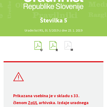
Številka 5
Uradni list RS, št. 5/2019 z dne 25. 1. 2019
Prikazana vsebina je v skladu s 33.
členom
ZoUL
arhivska. Izdaje uradnega