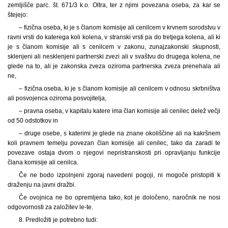
zemljišče parc. št. 671/3 k.o. Oltra, ter z njimi povezana oseba, za kar se
štejejo:
– fizična oseba, ki je s članom komisije ali cenilcem v krvnem sorodstvu v
ravni vrsti do katerega koli kolena, v stranski vrsti pa do tretjega kolena, ali ki
je s članom komisije ali s cenilcem v zakonu, zunajzakonski skupnosti,
sklenjeni ali nesklenjeni partnerski zvezi ali v svaštvu do drugega kolena, ne
glede na to, ali je zakonska zveza oziroma partnerska zveza prenehala ali
ne,
– fizična oseba, ki je s članom komisije ali cenilcem v odnosu skrbništva
ali posvojenca oziroma posvojitelja,
– pravna oseba, v kapitalu katere ima član komisije ali cenilec delež večji
od 50 odstotkov in
– druge osebe, s katerimi je glede na znane okoliščine ali na kakršnem
koli pravnem temelju povezan član komisije ali cenilec, tako da zaradi te
povezave ostaja dvom o njegovi nepristranskosti pri opravljanju funkcije
člana komisije ali cenilca.
Če ne bodo izpolnjeni zgoraj navedeni pogoji, ni mogoče pristopiti k
draženju na javni dražbi.
Če ovojnica ne bo opremljena tako, kot je določeno, naročnik ne nosi
odgovornosti za založitev le-te.
8. Predložiti je potrebno tudi: