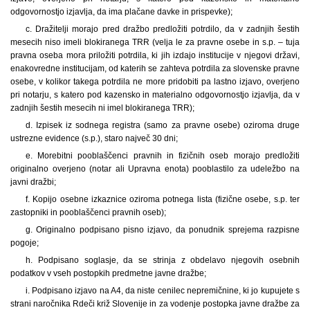
odgovornostjo izjavlja, da ima plačane davke in prispevke);
c. Dražitelji morajo pred dražbo predložiti potrdilo, da v zadnjih šestih
mesecih niso imeli blokiranega TRR (velja le za pravne osebe in s.p. – tuja
pravna oseba mora priložiti potrdila, ki jih izdajo institucije v njegovi državi,
enakovredne institucijam, od katerih se zahteva potrdila za slovenske pravne
osebe, v kolikor takega potrdila ne more pridobiti pa lastno izjavo, overjeno
pri notarju, s katero pod kazensko in materialno odgovornostjo izjavlja, da v
zadnjih šestih mesecih ni imel blokiranega TRR);
d. Izpisek iz sodnega registra (samo za pravne osebe) oziroma druge
ustrezne evidence (s.p.), staro največ 30 dni;
e. Morebitni pooblaščenci pravnih in fizičnih oseb morajo predložiti
originalno overjeno (notar ali Upravna enota) pooblastilo za udeležbo na
javni dražbi;
f. Kopijo osebne izkaznice oziroma potnega lista (fizične osebe, s.p. ter
zastopniki in pooblaščenci pravnih oseb);
g. Originalno podpisano pisno izjavo, da ponudnik sprejema razpisne
pogoje;
h. Podpisano soglasje, da se strinja z obdelavo njegovih osebnih
podatkov v vseh postopkih predmetne javne dražbe;
i. Podpisano izjavo na A4, da niste cenilec nepremičnine, ki jo kupujete s
strani naročnika Rdeči križ Slovenije in za vodenje postopka javne dražbe za