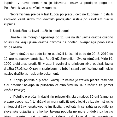
kupnine v navedenem roku je bistvena sestavina prodajne pogodbe.
Položena kavcija se všteje v kupnino.
Nepremičnina preide v last kupca po plačilu celotne kupnine in ostalih
stroškov. Zemljiškoknjižno dovolilo prodajalec izstavi po celotnem plačilu
kupnine.
7. Udeležba na javni dražbi in njeni pogoji
Dražitelji se morajo najpozneje do 11. ure na dan javne dražbe osebno
oglasiti na kraju javne dražbe oziroma na podlagi overjenega pooblastila
druga oseba.
Javne dražbe se bodo lahko udeležili le tisti, ki bodo do 22. 2. 2019 do
12. ure na naslov naročnika: Rdeči križ Slovenije – Zveza združenj, Mirje 19,
1000 Ljubljana, predložili v zaprti ovojnici s pripisom »Ne odpiraj, javna
dražba 671/3 k.o. Oltra« in s pripisom na hrbtni strani ovojnice ime, priimek in
naslov dražitelja, naslednje dokumente:
a. Kopijo potrdila o plačani kavciji, iz katere je zraven plačila razviden
tudi predmet nakupa in priloženo celotno številko TRR računa za primer
vračila kavcije;
b. Potrdilo o plačanih davkih in prispevkih, staro največ 30 dni (samo za
pravne osebe, s.p.), tuj državljan mora priložiti potrdilo, ki ga izdajo institucije
v njegovi državi, enakovredne institucijam, od katerih se zahteva potrdilo za
slovenske državljane, v kolikor takega potrdila ne more pridobiti pa lastno
izjavo, overjeno pri notarju, s katero pod kazensko in materialno