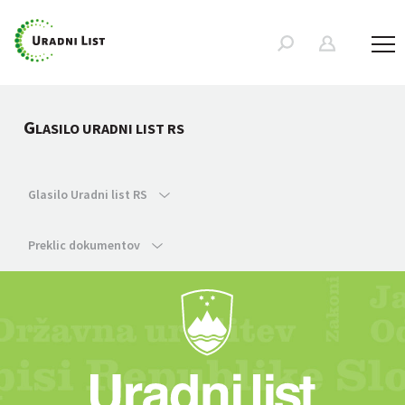
G
LASILO URADNI LIST RS
Glasilo Uradni list RS
Preklic dokumentov