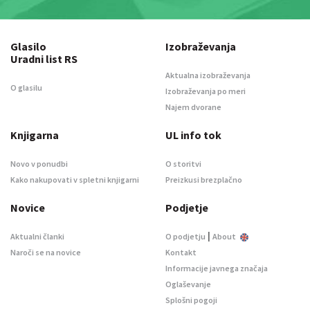
Glasilo
Izobraževanja
Uradni list RS
Aktualna izobraževanja
O glasilu
Izobraževanja po meri
Najem dvorane
Knjigarna
UL info tok
Novo v ponudbi
O storitvi
Kako nakupovati v spletni knjigarni
Preizkusi brezplačno
Novice
Podjetje
|
Aktualni članki
O podjetju
About
Naroči se na novice
Kontakt
Informacije javnega značaja
Oglaševanje
Splošni pogoji