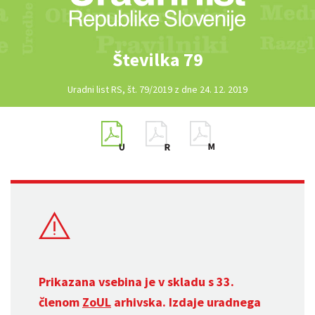
Številka 79
Uradni list RS, št. 79/2019 z dne 24. 12. 2019
Prikazana vsebina je v skladu s 33.
členom
ZoUL
arhivska. Izdaje uradnega