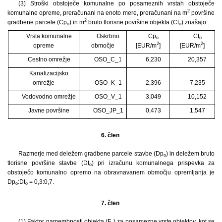
(3) Stroški obstoječe komunalne po posameznih vrstah obstoječe
2
komunalne opreme, preračunani na enoto mere, preračunani na m
površine
2
gradbene parcele (Cp
) in m
bruto tlorisne površine objekta (Ct
) znašajo:
o
o
Vrsta komunalne
Oskrbno
Cp
Ct
o
o
2
2
opreme
območje
[EUR/m
]
[EUR/m
]
Cestno omrežje
OSO_C_1
6,230
20,357
Kanalizacijsko
omrežje
OSO_K_1
2,396
7,235
Vodovodno omrežje
OSO_V_1
3,049
10,152
Javne površine
OSO_JP_1
0,473
1,547
6. člen
Razmerje med deležem gradbene parcele stavbe (Dp
) in deležem bruto
o
tlorisne površine stavbe (Dt
) pri izračunu komunalnega prispevka za
o
obstoječo komunalno opremo na obravnavanem območju opremljanja je
Dp
:Dt
= 0,3:0,7.
o
o
7. člen
(1) Faktor namembnosti objekta (F
) za posamezne vrste objektov, kot se