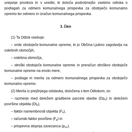
urejanje prostora in v uredbi, ki določa podrobnejšo vsebino odloka o
podlagah za odmero komunalnega prispevka za obstoječo komunalno
opremo ter odmero in izračun komunalnega prispevka.
3. člen
(1) Ta Odlok vsebuje:
– vrste obstoječe komunalne opreme, ki jo Občina Ljubno zagotavlja na
oskrbnih območjih,
– oskrbna območja,
– stroški obstoječe komunalne opreme in preračun stroškov obstoječe
komunalne opreme na enoto mere,
– podlage in merila za odmero komunalnega prispevka za obstoječo
komunalno opremo.
(2) Merila iz prejšnjega odstavka, določena s tem Odlokom, so:
– razmerje med deležem gradbene parcele stavbe (Dp
) in deležem
o
površine objekta (Dt
),
o
– faktor namembnosti objekta (F
),
n
– računski faktor površine (F
) in
p
– prispevna stopnja zavezanca (p
).
sz