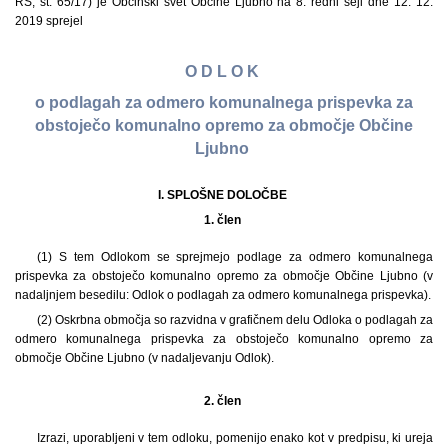
RS, št. 65/17) je Občinski svet Občine Ljubno na 8. redni seji dne 12. 12.
2019 sprejel
O D L O K
o podlagah za odmero komunalnega prispevka za
obstoječo komunalno opremo za območje Občine
Ljubno
I. SPLOŠNE DOLOČBE
1. člen
(1) S tem Odlokom se sprejmejo podlage za odmero komunalnega
prispevka za obstoječo komunalno opremo za območje Občine Ljubno (v
nadaljnjem besedilu: Odlok o podlagah za odmero komunalnega prispevka).
(2) Oskrbna območja so razvidna v grafičnem delu Odloka o podlagah za
odmero komunalnega prispevka za obstoječo komunalno opremo za
območje Občine Ljubno (v nadaljevanju Odlok).
2. člen
Izrazi, uporabljeni v tem odloku, pomenijo enako kot v predpisu, ki ureja