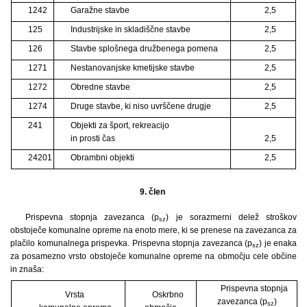
1242
Garažne stavbe
2,5
125
Industrijske in skladiščne stavbe
2,5
126
Stavbe splošnega družbenega pomena
2,5
1271
Nestanovanjske kmetijske stavbe
2,5
1272
Obredne stavbe
2,5
1274
Druge stavbe, ki niso uvrščene drugje
2,5
241
Objekti za šport, rekreacijo
in prosti čas
2,5
24201
Obrambni objekti
2,5
9. člen
Prispevna stopnja zavezanca (p
) je sorazmerni delež stroškov
sz
obstoječe komunalne opreme na enoto mere, ki se prenese na zavezanca za
plačilo komunalnega prispevka. Prispevna stopnja zavezanca (p
) je enaka
sz
za posamezno vrsto obstoječe komunalne opreme na območju cele občine
in znaša:
Prispevna stopnja
Vrsta
Oskrbno
zavezanca (p
)
sz