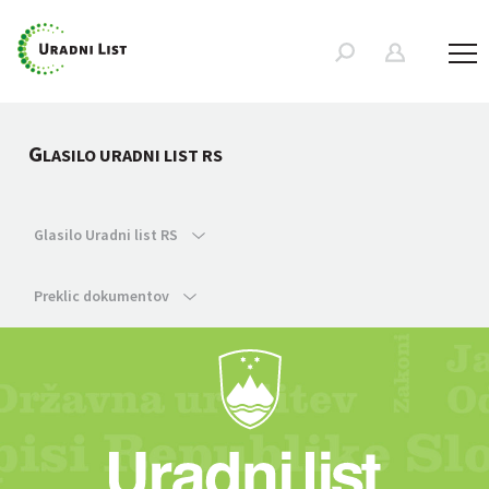
G
LASILO URADNI LIST RS
Glasilo Uradni list RS
Preklic dokumentov