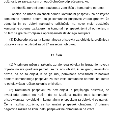
dolžnosti, se zavezancem omogoči obročno odplačevanje, ko:
– se izboljša opremljenost stavbnega zemljišča s komunalno opremo,
– občina po uradni dolžnosti odmeri komunalni prispevek za obstoječo
komunalno opremo potem, ko je komunalni prispevek zaradi graditve že
odmerila in se objekt naknadno priključuje na novo vrsto obstoječe
komunalne opreme, za katero mu komunalni prispevek še ni bil odmerjen, in
pri tem ne gre za izboljšanje opremljenosti stavbnega zemljišča.
(3) Doba odplačevanja komunalnega prispevka za objekte iz prejšnjega
odstavka ne sme biti daljša od 24 mesečnih obrokov.
12. člen
(1) V primeru rušenja zakonito zgrajenega objekta in izgradnje novega
objekta na isti gradbeni parceli, se za nov objekt, ki se gradi, investitorju
prizna, da so za objekt, ki se ga ruši, poravnane obveznosti iz naslova
odmere komunalnega prispevka za tiste vrste komunalne opreme, na katero
je objekt v času rušitve zakonito priključen.
(2) Komunalni prispevek za nov objekt iz prejšnjega odstavka, se
investitorju odmeri na način, da se izračuna razliko med komunalnim
prispevkom za nov objekt in komunalnim prispevkom za objekt, ki se ga ruši.
Če je razlika pozitivna, se komunalni prispevek obračuna. V primeru
negativne razlike se komunalni prispevek ne obračuna in ne vrača.