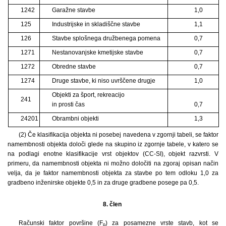
1242
Garažne stavbe
1,0
125
Industrijske in skladiščne stavbe
1,1
126
Stavbe splošnega družbenega pomena
0,7
1271
Nestanovanjske kmetijske stavbe
0,7
1272
Obredne stavbe
0,7
1274
Druge stavbe, ki niso uvrščene drugje
1,0
Objekti za šport, rekreacijo
241
in prosti čas
0,7
24201
Obrambni objekti
1,3
(2) Če klasifikacija objekta ni posebej navedena v zgornji tabeli, se faktor
namembnosti objekta določi glede na skupino iz zgornje tabele, v katero se
na podlagi enotne klasifikacije vrst objektov (CC-SI), objekt razvrsti. V
primeru, da namembnosti objekta ni možno določiti na zgoraj opisan način
velja, da je faktor namembnosti objekta za stavbe po tem odloku 1,0 za
gradbeno inženirske objekte 0,5 in za druge gradbene posege pa 0,5.
8. člen
Računski faktor površine (F
) za posamezne vrste stavb, kot se
p