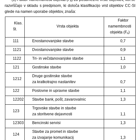
n
razvrščajo v skladu s predpisom, ki določa klasifikacijo vrst objektov CC-SI
glede na namen uporabe objektov, znaša:
Faktor
Klas.
Vrsta objekta
namembnosti
št.
objekta (F
)
n
111
Enostanovanjske stavbe
0,7
1121
Dvostanovanjske stavbe
0,9
1122
Tri- in večstanovanjske stavbe
1,1
121
Gostinske stavbe
1,0
Druge gostinske stavbe
1212
za kratkotrajno nastanitev
0,7
122
Poslovne in upravne stavbe
1,1
12202
Stavbe bank, pošt, zavarovalnic
1,3
Trgovske stavbe in stavbe
123
za storitvene dejavnosti
1,1
12303
Bencinski servisi
1,3
Stavbe za promet in stavbe
124
za izvajanje komunikacij
1,3