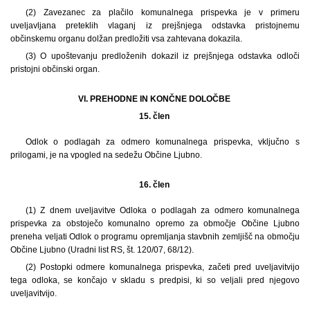
(2) Zavezanec za plačilo komunalnega prispevka je v primeru
uveljavljana preteklih vlaganj iz prejšnjega odstavka pristojnemu
občinskemu organu dolžan predložiti vsa zahtevana dokazila.
(3) O upoštevanju predloženih dokazil iz prejšnjega odstavka odloči
pristojni občinski organ.
VI. PREHODNE IN KONČNE DOLOČBE
15. člen
Odlok o podlagah za odmero komunalnega prispevka, vključno s
prilogami, je na vpogled na sedežu Občine Ljubno.
16. člen
(1) Z dnem uveljavitve Odloka o podlagah za odmero komunalnega
prispevka za obstoječo komunalno opremo za območje Občine Ljubno
preneha veljati Odlok o programu opremljanja stavbnih zemljišč na območju
Občine Ljubno (Uradni list RS, št. 120/07, 68/12).
(2) Postopki odmere komunalnega prispevka, začeti pred uveljavitvijo
tega odloka, se končajo v skladu s predpisi, ki so veljali pred njegovo
uveljavitvijo.