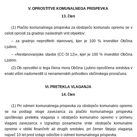
V. OPROSTITVE KOMUNALNEGA PRISPEVKA
13. člen
(1) Plačilo komunalnega prispevka za obstoječo komunalo opremo se v
celoti oprosti za gradnjo naslednjih vrst objektov:
– za gradnjo neprofitnih stanovanj, kjer je 100 % investitor Občina
Ljubno,
– »Nestanovanjske stavbe (CC-SI 12)«, kjer je 100 % investitor Občina
Ljubno.
(2) Ob oprostitvi iz tega člena mora Občina Ljubno oproščena sredstva v
enaki višini nadomestiti iz nenamenskih prihodkov občinskega proračuna.
VI. PRETEKLA VLAGANJA
14. člen
(1) Pri odmeri komunalnega prispevka za obstoječo komunalno opremo
se na podlagi vloge zavezanca za plačilo komunalnega prispevka
upoštevajo pretekla vlaganja v obstoječo komunalno opremo v primeru
vlaganj zavezanca v izgradnjo posamezne vrste obstoječe komunalne
opreme v obliki finančnih ali drugih sredstev, pri čemer štejejo vlaganja
največ 10 let pred izdajo odločbe o odmeri komunalnega prispevka.