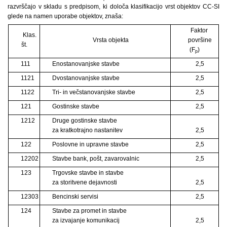
razvrščajo v skladu s predpisom, ki določa klasifikacijo vrst objektov CC-SI
glede na namen uporabe objektov, znaša:
Faktor
Klas.
Vrsta objekta
površine
št.
(F
)
p
111
Enostanovanjske stavbe
2,5
1121
Dvostanovanjske stavbe
2,5
1122
Tri- in večstanovanjske stavbe
2,5
121
Gostinske stavbe
2,5
1212
Druge gostinske stavbe
za kratkotrajno nastanitev
2,5
122
Poslovne in upravne stavbe
2,5
12202
Stavbe bank, pošt, zavarovalnic
2,5
123
Trgovske stavbe in stavbe
za storitvene dejavnosti
2,5
12303
Bencinski servisi
2,5
124
Stavbe za promet in stavbe
za izvajanje komunikacij
2,5