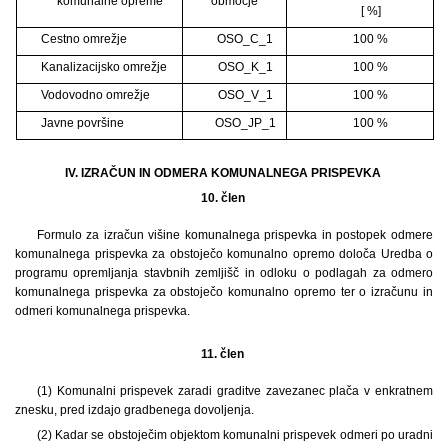
komunalne opreme
območje
[ %]
Cestno omrežje
OSO_C_1
100 %
Kanalizacijsko omrežje
OSO_K_1
100 %
Vodovodno omrežje
OSO_V_1
100 %
Javne površine
OSO_JP_1
100 %
IV. IZRAČUN IN ODMERA KOMUNALNEGA PRISPEVKA
10. člen
Formulo za izračun višine komunalnega prispevka in postopek odmere
komunalnega prispevka za obstoječo komunalno opremo določa Uredba o
programu opremljanja stavbnih zemljišč in odloku o podlagah za odmero
komunalnega prispevka za obstoječo komunalno opremo ter o izračunu in
odmeri komunalnega prispevka.
11. člen
(1) Komunalni prispevek zaradi graditve zavezanec plača v enkratnem
znesku, pred izdajo gradbenega dovoljenja.
(2) Kadar se obstoječim objektom komunalni prispevek odmeri po uradni