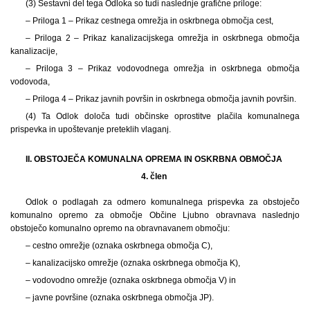
(3) Sestavni del tega Odloka so tudi naslednje grafične priloge:
– Priloga 1 – Prikaz cestnega omrežja in oskrbnega območja cest,
– Priloga 2 – Prikaz kanalizacijskega omrežja in oskrbnega območja
kanalizacije,
– Priloga 3 – Prikaz vodovodnega omrežja in oskrbnega območja
vodovoda,
– Priloga 4 – Prikaz javnih površin in oskrbnega območja javnih površin.
(4) Ta Odlok določa tudi občinske oprostitve plačila komunalnega
prispevka in upoštevanje preteklih vlaganj.
II. OBSTOJEČA KOMUNALNA OPREMA IN OSKRBNA OBMOČJA
4. člen
Odlok o podlagah za odmero komunalnega prispevka za obstoječo
komunalno opremo za območje Občine Ljubno obravnava naslednjo
obstoječo komunalno opremo na obravnavanem območju:
– cestno omrežje (oznaka oskrbnega območja C),
– kanalizacijsko omrežje (oznaka oskrbnega območja K),
– vodovodno omrežje (oznaka oskrbnega območja V) in
– javne površine (oznaka oskrbnega območja JP).