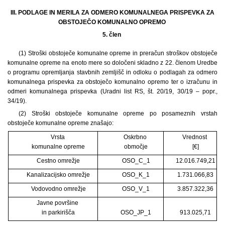
III. PODLAGE IN MERILA ZA ODMERO KOMUNALNEGA PRISPEVKA ZA
OBSTOJEČO KOMUNALNO OPREMO
5. člen
(1) Stroški obstoječe komunalne opreme in preračun stroškov obstoječe
komunalne opreme na enoto mere so določeni skladno z 22. členom Uredbe
o programu opremljanja stavbnih zemljišč in odloku o podlagah za odmero
komunalnega prispevka za obstoječo komunalno opremo ter o izračunu in
odmeri komunalnega prispevka (Uradni list RS, št. 20/19, 30/19 – popr.,
34/19).
(2) Stroški obstoječe komunalne opreme po posameznih vrstah
obstoječe komunalne opreme znašajo:
Vrsta
Oskrbno
Vrednost
komunalne opreme
območje
[€]
Cestno omrežje
OSO_C_1
12.016.749,21
Kanalizacijsko omrežje
OSO_K_1
1.731.066,83
Vodovodno omrežje
OSO_V_1
3.857.322,36
Javne površine
in parkirišča
OSO_JP_1
913.025,71