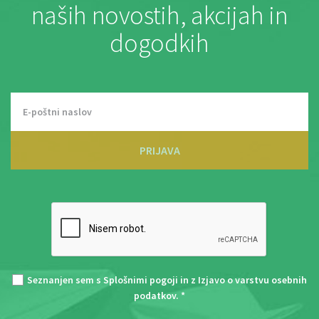
naših novostih, akcijah in
dogodkih
PRIJAVA
Seznanjen sem s
Splošnimi pogoji
in z
Izjavo o varstvu osebnih
podatkov
. *