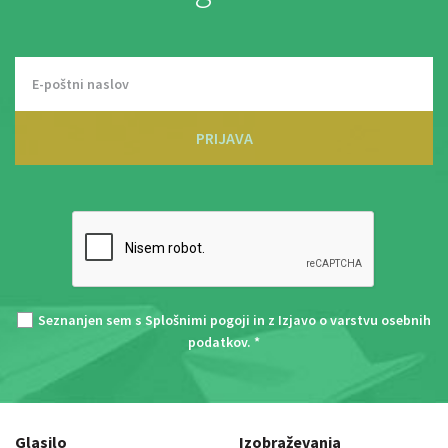
PRIJAVA
Seznanjen sem s
Splošnimi pogoji
in z
Izjavo o varstvu osebnih
podatkov
. *
Glasilo
Izobraževanja