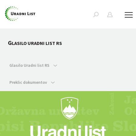
G
LASILO URADNI LIST RS
Glasilo Uradni list RS
Preklic dokumentov