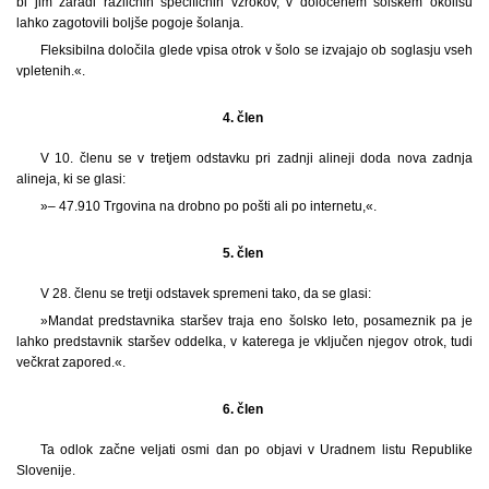
bi jim zaradi različnih specifičnih vzrokov, v določenem šolskem okolišu
lahko zagotovili boljše pogoje šolanja.
Fleksibilna določila glede vpisa otrok v šolo se izvajajo ob soglasju vseh
vpletenih.«.
4. člen
V 10. členu se v tretjem odstavku pri zadnji alineji doda nova zadnja
alineja, ki se glasi:
»– 47.910 Trgovina na drobno po pošti ali po internetu,«.
5. člen
V 28. členu se tretji odstavek spremeni tako, da se glasi:
»Mandat predstavnika staršev traja eno šolsko leto, posameznik pa je
lahko predstavnik staršev oddelka, v katerega je vključen njegov otrok, tudi
večkrat zapored.«.
6. člen
Ta odlok začne veljati osmi dan po objavi v Uradnem listu Republike
Slovenije.