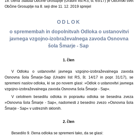
18. člena Statuta Občine Grosuplje (Uradni list RS, št. 65/17) je Občinski svet
Občine Grosuplje na 8. seji dne 11. 12. 2019 sprejel
O D L O K
o spremembah in dopolnitvah Odloka o ustanovitvi
javnega vzgojno-izobraževalnega zavoda Osnovna
šola Šmarje - Sap
1. člen
V Odloku o ustanovitvi javnega vzgojno-izobraževalnega zavoda
Osnovna šola Šmarje-Sap (Uradni list RS, št. 14/17 in popr. 31/17), se
spremeni naslov odloka, ki se po novem glasi: »Odlok o ustanovitvi javnega
vzgojno-izobraževalnega zavoda Osnovna šola Šmarje - Sap«.
V celotnem besedilu odloka in popravku odloka se besedna zveza
»Osnovna šola Šmarje - Sap«, nadomesti z besedno zvezo »Osnovna šola
Šmarje - Sap« v ustreznih sklonih.
2. člen
Besedilo 9. člena odloka se spremeni tako, da se glasi: