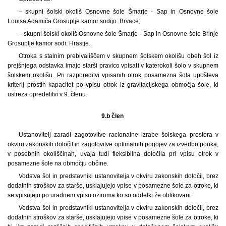
– skupni šolski okoliš Osnovne šole Šmarje - Sap in Osnovne šole
Louisa Adamiča Grosuplje kamor sodijo: Brvace;
– skupni šolski okoliš Osnovne šole Šmarje - Sap in Osnovne šole Brinje
Grosuplje kamor sodi: Hrastje.
Otroka s stalnim prebivališčem v skupnem šolskem okolišu obeh šol iz
prejšnjega odstavka imajo starši pravico vpisati v katerokoli šolo v skupnem
šolskem okolišu. Pri razporeditvi vpisanih otrok posamezna šola upošteva
kriterij prostih kapacitet po vpisu otrok iz gravitacijskega območja šole, ki
ustreza opredelitvi v 9. členu.
9.b člen
Ustanovitelj zaradi zagotovitve racionalne izrabe šolskega prostora v
okviru zakonskih določil in zagotovitve optimalnih pogojev za izvedbo pouka,
v posebnih okoliščinah, uvaja tudi fleksibilna določila pri vpisu otrok v
posamezne šole na območju občine.
Vodstva šol in predstavniki ustanovitelja v okviru zakonskih določil, brez
dodatnih stroškov za starše, usklajujejo vpise v posamezne šole za otroke, ki
se vpisujejo po uradnem vpisu oziroma ko so oddelki že oblikovani.
Vodstva šol in predstavniki ustanovitelja v okviru zakonskih določil, brez
dodatnih stroškov za starše, usklajujejo vpise v posamezne šole za otroke, ki