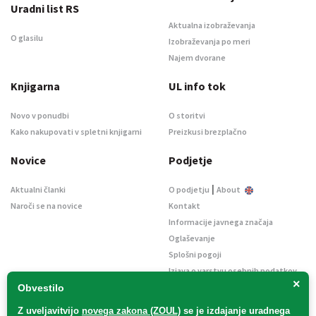
Uradni list RS
Aktualna izobraževanja
O glasilu
Izobraževanja po meri
Najem dvorane
Knjigarna
UL info tok
Novo v ponudbi
O storitvi
Kako nakupovati v spletni knjigarni
Preizkusi brezplačno
Novice
Podjetje
|
Aktualni članki
O podjetju
About
Naroči se na novice
Kontakt
Informacije javnega značaja
Oglaševanje
Splošni pogoji
Izjava o varstvu osebnih podatkov
×
E-dražbe
Obvestilo
Z uveljavitvijo
novega zakona (ZOUL)
se je
izdajanje uradnega