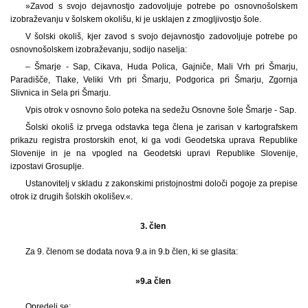
»Zavod s svojo dejavnostjo zadovoljuje potrebe po osnovnošolskem
izobraževanju v šolskem okolišu, ki je usklajen z zmogljivostjo šole.
V šolski okoliš, kjer zavod s svojo dejavnostjo zadovoljuje potrebe po
osnovnošolskem izobraževanju, sodijo naselja:
– Šmarje - Sap, Cikava, Huda Polica, Gajniče, Mali Vrh pri Šmarju,
Paradišče, Tlake, Veliki Vrh pri Šmarju, Podgorica pri Šmarju, Zgornja
Slivnica in Sela pri Šmarju.
Vpis otrok v osnovno šolo poteka na sedežu Osnovne šole Šmarje - Sap.
Šolski okoliš iz prvega odstavka tega člena je zarisan v kartografskem
prikazu registra prostorskih enot, ki ga vodi Geodetska uprava Republike
Slovenije in je na vpogled na Geodetski upravi Republike Slovenije,
izpostavi Grosuplje.
Ustanovitelj v skladu z zakonskimi pristojnostmi določi pogoje za prepise
otrok iz drugih šolskih okolišev.«.
3. člen
Za 9. členom se dodata nova 9.a in 9.b člen, ki se glasita:
»9.a člen
Opredeli se: