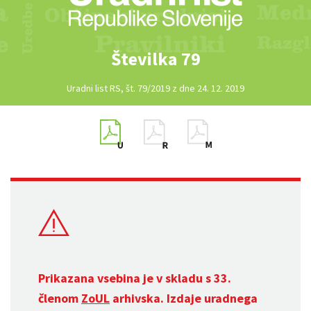
Številka 79
Uradni list RS, št. 79/2019 z dne 24. 12. 2019
Prikazana vsebina je v skladu s 33.
členom
ZoUL
arhivska. Izdaje uradnega