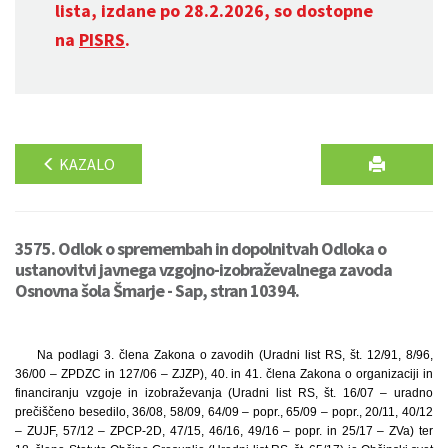
lista, izdane po 28.2.2026, so dostopne
na
PISRS
.
KAZALO
3575. Odlok o spremembah in dopolnitvah Odloka o
ustanovitvi javnega vzgojno-izobraževalnega zavoda
Osnovna šola Šmarje - Sap, stran 10394.
Na podlagi 3. člena Zakona o zavodih (Uradni list RS, št. 12/91, 8/96,
36/00 – ZPDZC in 127/06 – ZJZP), 40. in 41. člena Zakona o organizaciji in
financiranju vzgoje in izobraževanja (Uradni list RS, št. 16/07 – uradno
prečiščeno besedilo, 36/08, 58/09, 64/09 – popr., 65/09 – popr., 20/11, 40/12
– ZUJF, 57/12 – ZPCP-2D, 47/15, 46/16, 49/16 – popr. in 25/17 – ZVa) ter