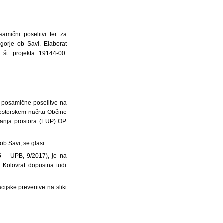
amični poselitvi ter za
orje ob Savi. Elaborat
 št. projekta 19144-00.
u posamične poselitve na
prostorskem načrtu Občine
janja prostora (EUP) OP
b Savi, se glasi:
5 – UPB, 9/2017), je na
 Kolovrat dopustna tudi
cijske preveritve na sliki