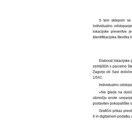
S tem sklepom se p
individualno odstopan
lokacijske preveritve 
Identifikacijska številka 
Elaborat lokacijske
zemljiščih s parcelno št
Zagorje ob Savi določe
1/541.
Individualno odstopa
»Ne glede na določ
območju enote urejanja
postavitev pokopališke s
Grafični prikaz preo
6 in digitalnem podatku s