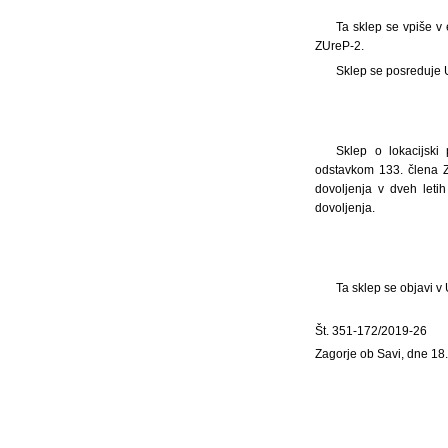
Ta sklep se vpiše v 
ZUreP-2.
Sklep se posreduje U
Sklep o lokacijski
odstavkom 133. člena Z
dovoljenja v dveh leti
dovoljenja.
Ta sklep se objavi v
Št. 351-172/2019-26
Zagorje ob Savi, dne 1