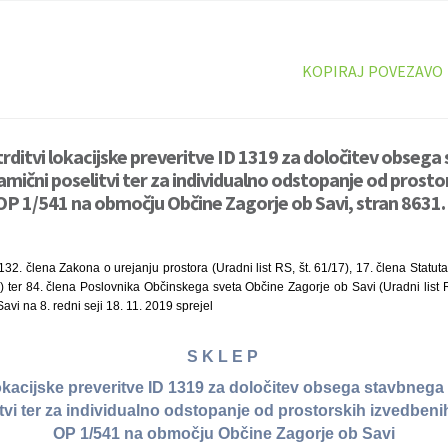
KOPIRAJ POVEZAVO
trditvi lokacijske preveritve ID 1319 za določitev obseg
amični poselitvi ter za individualno odstopanje od prosto
P 1/541 na območju Občine Zagorje ob Savi, stran 8631.
32. člena Zakona o urejanju prostora (Uradni list RS, št. 61/17), 17. člena Statu
15) ter 84. člena Poslovnika Občinskega sveta Občine Zagorje ob Savi (Uradni list R
vi na 8. redni seji 18. 11. 2019 sprejel
S K L E P
lokacijske preveritve ID 1319 za določitev obsega stavbnega 
tvi ter za individualno odstopanje od prostorskih izvedben
OP 1/541 na območju Občine Zagorje ob Savi