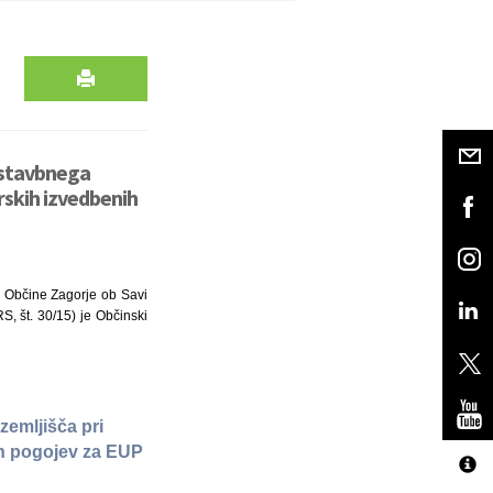
a stavbnega
rskih izvedbenih
ta Občine Zagorje ob Savi
S, št. 30/15) je Občinski
zemljišča pri
ih pogojev za EUP