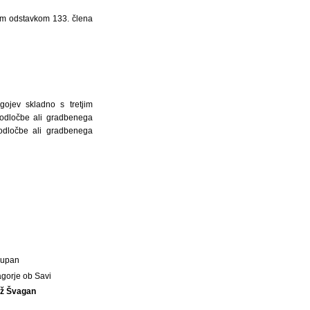
rtim odstavkom 133. člena
gojev skladno s tretjim
dodločbe ali gradbenega
dodločbe ali gradbenega
Župan
agorje ob Savi
až Švagan