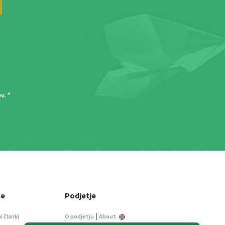
ov
. *
ce
Podjetje
|
i članki
O podjetju
About