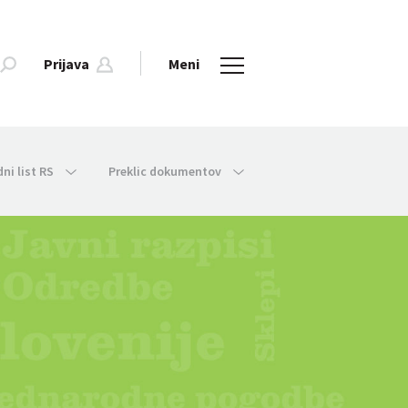
Prijava
Meni
dni list RS
Preklic dokumentov