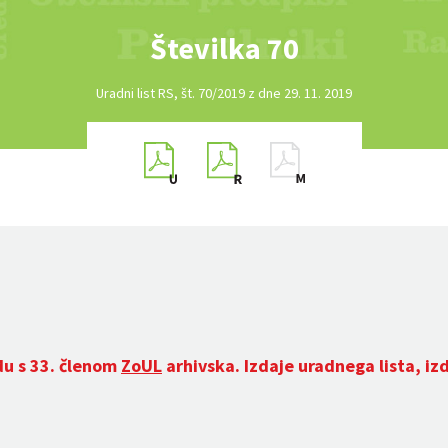
Številka 70
Uradni list RS, št. 70/2019 z dne 29. 11. 2019
du s 33. členom
ZoUL
arhivska. Izdaje uradnega lista, iz