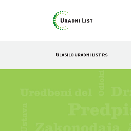
G
LASILO URADNI LIST RS