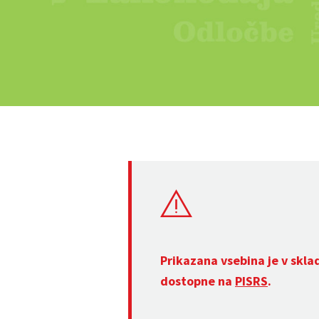
Prikazana vsebina je v skla
dostopne na
PISRS
.