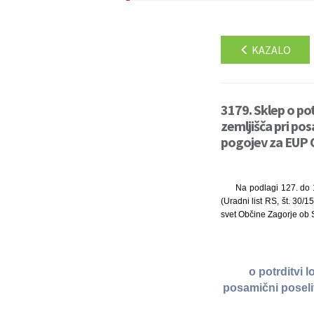
KAZALO
3179. Sklep o po
zemljišča pri pos
pogojev za EUP O
Na podlagi 127. do 1
(Uradni list RS, št. 30/
svet Občine Zagorje ob Sa
o potrditvi 
posamični poseli