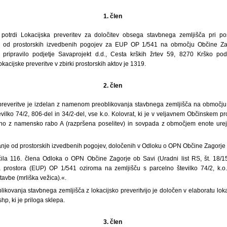
1. člen
otrdi Lokacijska preveritev za določitev obsega stavbnega zemljišča pri pos
je od prostorskih izvedbenih pogojev za EUP OP 1/541 na območju Občine Zag
je pripravilo podjetje Savaprojekt d.d., Cesta krških žrtev 59, 8270 Krško pod
lokacijske preveritve v zbirki prostorskih aktov je 1319.
2. člen
 preveritve je izdelan z namenom preoblikovanja stavbnega zemljišča na območj
evilko 74/2, 806-del in 34/2-del, vse k.o. Kolovrat, ki je v veljavnem Občinskem 
no z namensko rabo A (razpršena poselitev) in sovpada z območjem enote ure
nje od prostorskih izvedbenih pogojev, določenih v Odloku o OPN Občine Zagorje o
ila 116. člena Odloka o OPN Občine Zagorje ob Savi (Uradni list RS, št. 18/1
 prostora (EUP) OP 1/541 oziroma na zemljišču s parcelno številko 74/2, k.o.
tavbe (mrliška vežica).«.
blikovanja stavbnega zemljišča z lokacijsko preveritvijo je določen v elaboratu loka
hp, ki je priloga sklepa.
3. člen