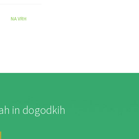
NA VRH
jah in dogodkih