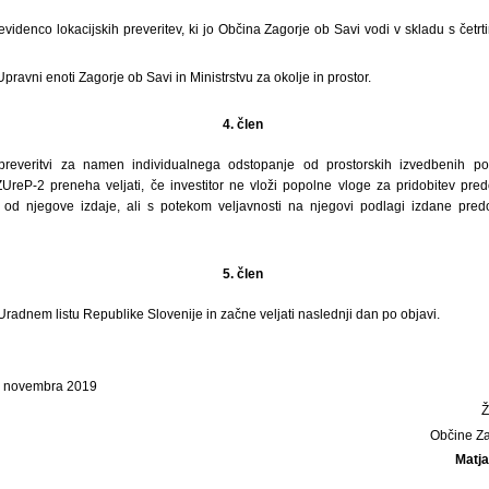
evidenco lokacijskih preveritev, ki jo Občina Zagorje ob Savi vodi v skladu s čet
pravni enoti Zagorje ob Savi in Ministrstvu za okolje in prostor.
4. člen
 preveritvi za namen individualnega odstopanje od prostorskih izvedbenih po
UreP-2 preneha veljati, če investitor ne vloži popolne vloge za pridobitev pre
h od njegove izdaje, ali s potekom veljavnosti na njegovi podlagi izdane pre
5. člen
 Uradnem listu Republike Slovenije in začne veljati naslednji dan po objavi.
8. novembra 2019
Občine Z
Matj