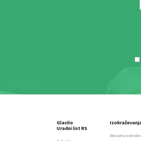
Glasilo
Izobraževanj
Uradni list RS
Aktualna izobraže