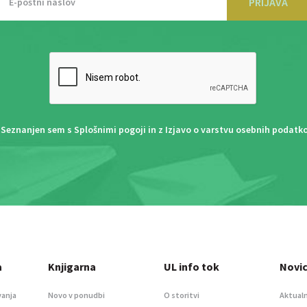
PRIJAVA
Seznanjen sem s
Splošnimi pogoji
in z
Izjavo o varstvu osebnih podatk
a
Knjigarna
UL info tok
Novi
vanja
Novo v ponudbi
O storitvi
Aktualn