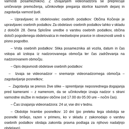
varnosti posameznikov). Z izvajanjem videonadzora se preprečuje
uničevanje premoženja, učinkoviteje preganja storilce kaznivih dejanj in
zagotavlja varnost ljudi.
– Upravljavec in obdelovalec osebnih podatkov: Občina Kočevje je
upravljavec osebnih podatkov. Za obdelavo osebnih podatkov lahko v skladu
z določili 28. člena Splošne uredbe o varstvu osebnih podatkov, občina
določi pogodenega obdelovalca in medsebojne pravice in obveznosti uredi s
pisno pogodbo.
– Vrsta osebnih podatkov: Slika posameznika ali vozila, datum in čas
vstopa ali izstopa iz nadzorovanega območja ter čas zadrževanja na
nadzorovanem območju.
– Opis dejavnosti obdelave osebnih podatkov:
– Izvaja se videonadzor – snemanje videonadzornega območja –
zagotavljanje posnetkov;
– Zagotavlja se prenos žive slike – spremljanje neposrednega dogajanja
pred kamerami – z namenom, da se učinkoviteje izvaja nadzor s strani
varnostne službe in redarjev občine (od 17.00 do 05.00 ure – nočni čas).
– Čas izvajanja videonadzora: 24 ur, vse dni v tednu.
– Obdobje hrambe posnetkov: 10 dni (po preteku tega obdobja se
posnetki brišejo, razen v primeru, ko v skladu z zakonodajo o varstvu
osebnih podatkov obstaja zakonita pravna podlaga za njihovo nadaljnjo
obdelavo).