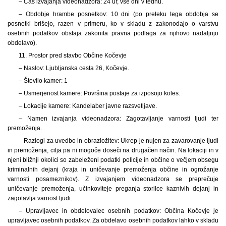
– Čas izvajanja videonadzora: 24 ur, vse dni v tednu.
– Obdobje hrambe posnetkov: 10 dni (po preteku tega obdobja se
posnetki brišejo, razen v primeru, ko v skladu z zakonodajo o varstvu
osebnih podatkov obstaja zakonita pravna podlaga za njihovo nadaljnjo
obdelavo).
11. Prostor pred stavbo Občine Kočevje
– Naslov: Ljubljanska cesta 26, Kočevje.
– Število kamer: 1
– Usmerjenost kamere: Površina postaje za izposojo koles.
– Lokacije kamere: Kandelaber javne razsvetljave.
– Namen izvajanja videonadzora: Zagotavljanje varnosti ljudi ter
premoženja.
– Razlogi za uvedbo in obrazložitev: Ukrep je nujen za zavarovanje ljudi
in premoženja, cilja pa ni mogoče doseči na drugačen način. Na lokaciji in v
njeni bližnji okolici so zabeleženi podatki policije in občine o večjem obsegu
kriminalnih dejanj (kraja in uničevanje premoženja občine in ogrožanje
varnosti posameznikov). Z izvajanjem videonadzora se preprečuje
uničevanje premoženja, učinkoviteje preganja storilce kaznivih dejanj in
zagotavlja varnost ljudi.
– Upravljavec in obdelovalec osebnih podatkov: Občina Kočevje je
upravljavec osebnih podatkov. Za obdelavo osebnih podatkov lahko v skladu