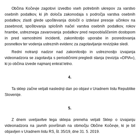
Občina Kočevje zagotovi izvedbo vseh potrebnih ukrepov za varstvo
osebnih podatkov, ki jih določa zakonodaja s področja varstva osebnih
podatkov, zlasti glede upoštevanja določil o izdelavi presoje učinkov na
zasebnost, spoštovanja splošnih načel varstva osebnih podatkov, rokov
hrambe, ustreznega zavarovanja podatkov pred nepooblaščenim dostopom
in pred varnostnimi incidenti, zakonitostjo uporabe in posredovanja
posnetkov ter vodenja ustreznih evidenc za zagotavljanje revizijske sledi.
Redni notranji nadzor nad zakonitostjo in ustreznostjo izvajanja
videonadzora se zagotavlja s periodičnimi pregledi stanja (revizija »DPIA«),
ki jo občina izvede najmanj enkrat letno.
4.
Ta sklep začne veljati naslednji dan po objavi v Uradnem listu Republike
Slovenije.
5.
Z dnem uveljavitve tega sklepa preneha veljati Sklep o izvajanju
videonadzora na javnih površinah na območju Občine Kočevje, ki je bil
objavljen v Uradnem listu RS, št. 35/19, dne 31. 5. 2019.