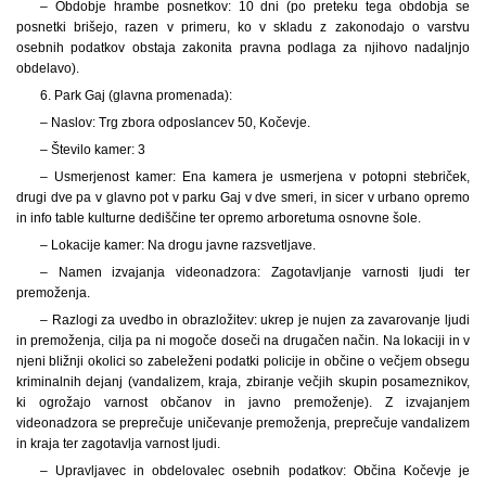
– Obdobje hrambe posnetkov: 10 dni (po preteku tega obdobja se
posnetki brišejo, razen v primeru, ko v skladu z zakonodajo o varstvu
osebnih podatkov obstaja zakonita pravna podlaga za njihovo nadaljnjo
obdelavo).
6. Park Gaj (glavna promenada):
– Naslov: Trg zbora odposlancev 50, Kočevje.
– Število kamer: 3
– Usmerjenost kamer: Ena kamera je usmerjena v potopni stebriček,
drugi dve pa v glavno pot v parku Gaj v dve smeri, in sicer v urbano opremo
in info table kulturne dediščine ter opremo arboretuma osnovne šole.
– Lokacije kamer: Na drogu javne razsvetljave.
– Namen izvajanja videonadzora: Zagotavljanje varnosti ljudi ter
premoženja.
– Razlogi za uvedbo in obrazložitev: ukrep je nujen za zavarovanje ljudi
in premoženja, cilja pa ni mogoče doseči na drugačen način. Na lokaciji in v
njeni bližnji okolici so zabeleženi podatki policije in občine o večjem obsegu
kriminalnih dejanj (vandalizem, kraja, zbiranje večjih skupin posameznikov,
ki ogrožajo varnost občanov in javno premoženje). Z izvajanjem
videonadzora se preprečuje uničevanje premoženja, preprečuje vandalizem
in kraja ter zagotavlja varnost ljudi.
– Upravljavec in obdelovalec osebnih podatkov: Občina Kočevje je