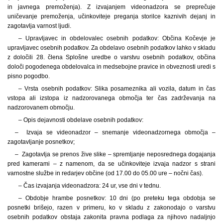
in javnega premoženja). Z izvajanjem videonadzora se preprečuje
uničevanje premoženja, učinkoviteje preganja storilce kaznivih dejanj in
zagotavlja varnost ljudi.
– Upravljavec in obdelovalec osebnih podatkov: Občina Kočevje je
upravljavec osebnih podatkov. Za obdelavo osebnih podatkov lahko v skladu
z določili 28. člena Splošne uredbe o varstvu osebnih podatkov, občina
določi pogodenega obdelovalca in medsebojne pravice in obveznosti uredi s
pisno pogodbo.
– Vrsta osebnih podatkov: Slika posameznika ali vozila, datum in čas
vstopa ali izstopa iz nadzorovanega območja ter čas zadrževanja na
nadzorovanem območju.
– Opis dejavnosti obdelave osebnih podatkov:
– Izvaja se videonadzor – snemanje videonadzornega območja –
zagotavljanje posnetkov;
– Zagotavlja se prenos žive slike – spremljanje neposrednega dogajanja
pred kamerami – z namenom, da se učinkoviteje izvaja nadzor s strani
varnostne službe in redarjev občine (od 17.00 do 05.00 ure – nočni čas).
– Čas izvajanja videonadzora: 24 ur, vse dni v tednu.
– Obdobje hrambe posnetkov: 10 dni (po preteku tega obdobja se
posnetki brišejo, razen v primeru, ko v skladu z zakonodajo o varstvu
osebnih podatkov obstaja zakonita pravna podlaga za njihovo nadaljnjo