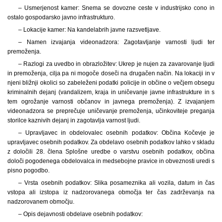
– Usmerjenost kamer: Snema se dovozne ceste v industrijsko cono in
ostalo gospodarsko javno infrastrukturo.
– Lokacije kamer: Na kandelabrih javne razsvetljave.
– Namen izvajanja videonadzora: Zagotavljanje varnosti ljudi ter
premoženja.
– Razlogi za uvedbo in obrazložitev: Ukrep je nujen za zavarovanje ljudi
in premoženja, cilja pa ni mogoče doseči na drugačen način. Na lokaciji in v
njeni bližnji okolici so zabeleženi podatki policije in občine o večjem obsegu
kriminalnih dejanj (vandalizem, kraja in uničevanje javne infrastrukture in s
tem ogrožanje varnosti občanov in javnega premoženja). Z izvajanjem
videonadzora se preprečuje uničevanje premoženja, učinkoviteje preganja
storilce kaznivih dejanj in zagotavlja varnost ljudi.
– Upravljavec in obdelovalec osebnih podatkov: Občina Kočevje je
upravljavec osebnih podatkov. Za obdelavo osebnih podatkov lahko v skladu
z določili 28. člena Splošne uredbe o varstvu osebnih podatkov, občina
določi pogodenega obdelovalca in medsebojne pravice in obveznosti uredi s
pisno pogodbo.
– Vrsta osebnih podatkov: Slika posameznika ali vozila, datum in čas
vstopa ali izstopa iz nadzorovanega območja ter čas zadrževanja na
nadzorovanem območju.
– Opis dejavnosti obdelave osebnih podatkov: