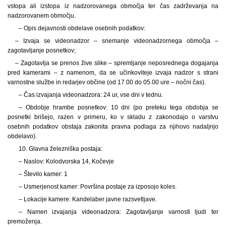
vstopa ali izstopa iz nadzorovanega območja ter čas zadrževanja na
nadzorovanem območju.
– Opis dejavnosti obdelave osebnih podatkov:
– Izvaja se videonadzor – snemanje videonadzornega območja –
zagotavljanje posnetkov;
– Zagotavlja se prenos žive slike – spremljanje neposrednega dogajanja
pred kamerami – z namenom, da se učinkoviteje izvaja nadzor s strani
varnostne službe in redarjev občine (od 17.00 do 05.00 ure – nočni čas).
– Čas izvajanja videonadzora: 24 ur, vse dni v tednu.
– Obdobje hrambe posnetkov: 10 dni (po preteku tega obdobja se
posnetki brišejo, razen v primeru, ko v skladu z zakonodajo o varstvu
osebnih podatkov obstaja zakonita pravna podlaga za njihovo nadaljnjo
obdelavo).
10. Glavna železniška postaja:
– Naslov: Kolodvorska 14, Kočevje
– Število kamer: 1
– Usmerjenost kamer: Površina postaje za izposojo koles.
– Lokacije kamere: Kandelaber javne razsvetljave.
– Namen izvajanja videonadzora: Zagotavljanje varnosti ljudi ter
premoženja.