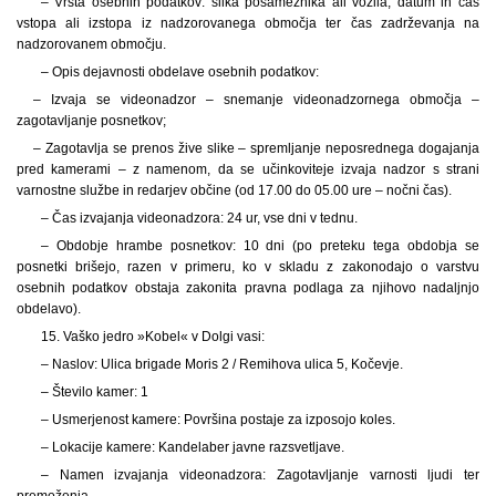
– Vrsta osebnih podatkov: slika posameznika ali vozila, datum in čas
vstopa ali izstopa iz nadzorovanega območja ter čas zadrževanja na
nadzorovanem območju.
– Opis dejavnosti obdelave osebnih podatkov:
– Izvaja se videonadzor – snemanje videonadzornega območja –
zagotavljanje posnetkov;
– Zagotavlja se prenos žive slike – spremljanje neposrednega dogajanja
pred kamerami – z namenom, da se učinkoviteje izvaja nadzor s strani
varnostne službe in redarjev občine (od 17.00 do 05.00 ure – nočni čas).
– Čas izvajanja videonadzora: 24 ur, vse dni v tednu.
– Obdobje hrambe posnetkov: 10 dni (po preteku tega obdobja se
posnetki brišejo, razen v primeru, ko v skladu z zakonodajo o varstvu
osebnih podatkov obstaja zakonita pravna podlaga za njihovo nadaljnjo
obdelavo).
15. Vaško jedro »Kobel« v Dolgi vasi:
– Naslov: Ulica brigade Moris 2 / Remihova ulica 5, Kočevje.
– Število kamer: 1
– Usmerjenost kamere: Površina postaje za izposojo koles.
– Lokacije kamere: Kandelaber javne razsvetljave.
– Namen izvajanja videonadzora: Zagotavljanje varnosti ljudi ter
premoženja.