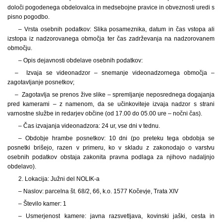
določi pogodenega obdelovalca in medsebojne pravice in obveznosti uredi s
pisno pogodbo.
– Vrsta osebnih podatkov: Slika posameznika, datum in čas vstopa ali
izstopa iz nadzorovanega območja ter čas zadrževanja na nadzorovanem
območju.
– Opis dejavnosti obdelave osebnih podatkov:
– Izvaja se videonadzor – snemanje videonadzornega območja –
zagotavljanje posnetkov;
– Zagotavlja se prenos žive slike – spremljanje neposrednega dogajanja
pred kamerami – z namenom, da se učinkoviteje izvaja nadzor s strani
varnostne službe in redarjev občine (od 17.00 do 05.00 ure – nočni čas).
– Čas izvajanja videonadzora: 24 ur, vse dni v tednu.
– Obdobje hrambe posnetkov: 10 dni (po preteku tega obdobja se
posnetki brišejo, razen v primeru, ko v skladu z zakonodajo o varstvu
osebnih podatkov obstaja zakonita pravna podlaga za njihovo nadaljnjo
obdelavo).
2. Lokacija: Južni del NOLIK-a
– Naslov: parcelna št. 68/2, 66, k.o. 1577 Kočevje, Trata XIV
– Število kamer: 1
– Usmerjenost kamere: javna razsvetljava, kovinski jaški, cesta in