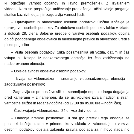
ki ogrožajo varnost občanov in javno premoženje). Z izvajanjem
videonadzora se preprečuje uničevanje premoženja, učinkoviteje preganja
storilce kaznivih dejanj in zagotavlja varnost ljudi.
– Upravljavec in obdelovalec osebnih podatkov: Občina Kočevje je
upravljavec osebnih podatkov. Za obdelavo osebnih podatkov lahko v skladu
z določili 28. člena Splošne uredbe o varstvu osebnih podatkov, občina
določi pogodenega obdelovalca in medsebojne pravice in obveznosti uredi s
pisno pogodbo.
– Vrsta osebnih podatkov: Slika posameznika ali vozila, datum in čas
vstopa ali izstopa iz nadzorovanega območja ter čas zadrževanja na
nadzorovanem območju.
– Opis dejavnosti obdelave osebnih podatkov:
– Izvaja se videonadzor – snemanje videonadzornega območja –
zagotavljanje posnetkov;
– Zagotavlja se prenos žive slike – spremljanje neposrednega dogajanja
pred kamerami – z namenom, da se učinkoviteje izvaja nadzor s strani
varnostne službe in redarjev občine (od 17.00 do 05.00 ure – nočni čas).
– Čas izvajanja videonadzora: 24 ur, vse dni v tednu.
– Obdobje hrambe posnetkov: 10 dni (po preteku tega obdobja se
posnetki brišejo, razen v primeru, ko v skladu z zakonodajo o varstvu
osebnih podatkov obstaja zakonita pravna podlaga za njihovo nadaljnjo