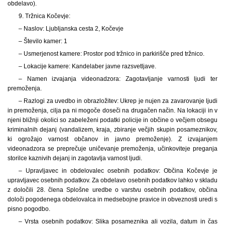
obdelavo).
9. Tržnica Kočevje:
– Naslov: Ljubljanska cesta 2, Kočevje
– Število kamer: 1
– Usmerjenost kamere: Prostor pod tržnico in parkirišče pred tržnico.
– Lokacije kamere: Kandelaber javne razsvetljave.
– Namen izvajanja videonadzora: Zagotavljanje varnosti ljudi ter
premoženja.
– Razlogi za uvedbo in obrazložitev: Ukrep je nujen za zavarovanje ljudi
in premoženja, cilja pa ni mogoče doseči na drugačen način. Na lokaciji in v
njeni bližnji okolici so zabeleženi podatki policije in občine o večjem obsegu
kriminalnih dejanj (vandalizem, kraja, zbiranje večjih skupin posameznikov,
ki ogrožajo varnost občanov in javno premoženje). Z izvajanjem
videonadzora se preprečuje uničevanje premoženja, učinkoviteje preganja
storilce kaznivih dejanj in zagotavlja varnost ljudi.
– Upravljavec in obdelovalec osebnih podatkov: Občina Kočevje je
upravljavec osebnih podatkov. Za obdelavo osebnih podatkov lahko v skladu
z določili 28. člena Splošne uredbe o varstvu osebnih podatkov, občina
določi pogodenega obdelovalca in medsebojne pravice in obveznosti uredi s
pisno pogodbo.
– Vrsta osebnih podatkov: Slika posameznika ali vozila, datum in čas