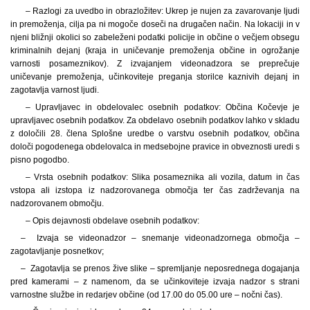
– Razlogi za uvedbo in obrazložitev: Ukrep je nujen za zavarovanje ljudi
in premoženja, cilja pa ni mogoče doseči na drugačen način. Na lokaciji in v
njeni bližnji okolici so zabeleženi podatki policije in občine o večjem obsegu
kriminalnih dejanj (kraja in uničevanje premoženja občine in ogrožanje
varnosti posameznikov). Z izvajanjem videonadzora se preprečuje
uničevanje premoženja, učinkoviteje preganja storilce kaznivih dejanj in
zagotavlja varnost ljudi.
– Upravljavec in obdelovalec osebnih podatkov: Občina Kočevje je
upravljavec osebnih podatkov. Za obdelavo osebnih podatkov lahko v skladu
z določili 28. člena Splošne uredbe o varstvu osebnih podatkov, občina
določi pogodenega obdelovalca in medsebojne pravice in obveznosti uredi s
pisno pogodbo.
– Vrsta osebnih podatkov: Slika posameznika ali vozila, datum in čas
vstopa ali izstopa iz nadzorovanega območja ter čas zadrževanja na
nadzorovanem območju.
– Opis dejavnosti obdelave osebnih podatkov:
– Izvaja se videonadzor – snemanje videonadzornega območja –
zagotavljanje posnetkov;
– Zagotavlja se prenos žive slike – spremljanje neposrednega dogajanja
pred kamerami – z namenom, da se učinkoviteje izvaja nadzor s strani
varnostne službe in redarjev občine (od 17.00 do 05.00 ure – nočni čas).