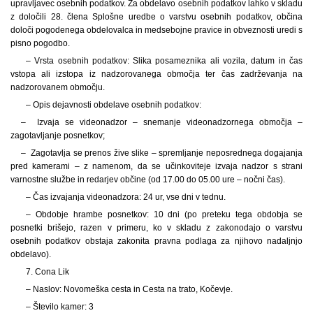
upravljavec osebnih podatkov. Za obdelavo osebnih podatkov lahko v skladu
z določili 28. člena Splošne uredbe o varstvu osebnih podatkov, občina
določi pogodenega obdelovalca in medsebojne pravice in obveznosti uredi s
pisno pogodbo.
– Vrsta osebnih podatkov: Slika posameznika ali vozila, datum in čas
vstopa ali izstopa iz nadzorovanega območja ter čas zadrževanja na
nadzorovanem območju.
– Opis dejavnosti obdelave osebnih podatkov:
– Izvaja se videonadzor – snemanje videonadzornega območja –
zagotavljanje posnetkov;
– Zagotavlja se prenos žive slike – spremljanje neposrednega dogajanja
pred kamerami – z namenom, da se učinkoviteje izvaja nadzor s strani
varnostne službe in redarjev občine (od 17.00 do 05.00 ure – nočni čas).
– Čas izvajanja videonadzora: 24 ur, vse dni v tednu.
– Obdobje hrambe posnetkov: 10 dni (po preteku tega obdobja se
posnetki brišejo, razen v primeru, ko v skladu z zakonodajo o varstvu
osebnih podatkov obstaja zakonita pravna podlaga za njihovo nadaljnjo
obdelavo).
7. Cona Lik
– Naslov: Novomeška cesta in Cesta na trato, Kočevje.
– Število kamer: 3