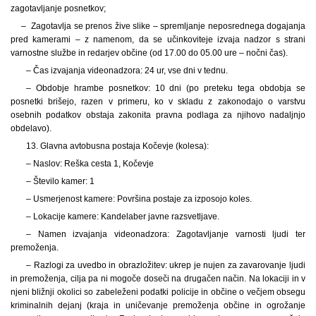
zagotavljanje posnetkov;
– Zagotavlja se prenos žive slike – spremljanje neposrednega dogajanja
pred kamerami – z namenom, da se učinkoviteje izvaja nadzor s strani
varnostne službe in redarjev občine (od 17.00 do 05.00 ure – nočni čas).
– Čas izvajanja videonadzora: 24 ur, vse dni v tednu.
– Obdobje hrambe posnetkov: 10 dni (po preteku tega obdobja se
posnetki brišejo, razen v primeru, ko v skladu z zakonodajo o varstvu
osebnih podatkov obstaja zakonita pravna podlaga za njihovo nadaljnjo
obdelavo).
13. Glavna avtobusna postaja Kočevje (kolesa):
– Naslov: Reška cesta 1, Kočevje
– Število kamer: 1
– Usmerjenost kamere: Površina postaje za izposojo koles.
– Lokacije kamere: Kandelaber javne razsvetljave.
– Namen izvajanja videonadzora: Zagotavljanje varnosti ljudi ter
premoženja.
– Razlogi za uvedbo in obrazložitev: ukrep je nujen za zavarovanje ljudi
in premoženja, cilja pa ni mogoče doseči na drugačen način. Na lokaciji in v
njeni bližnji okolici so zabeleženi podatki policije in občine o večjem obsegu
kriminalnih dejanj (kraja in uničevanje premoženja občine in ogrožanje