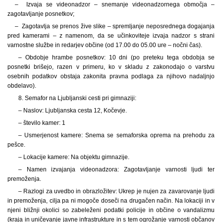
– Izvaja se videonadzor – snemanje videonadzornega območja –
zagotavljanje posnetkov;
– Zagotavlja se prenos žive slike – spremljanje neposrednega dogajanja
pred kamerami – z namenom, da se učinkoviteje izvaja nadzor s strani
varnostne službe in redarjev občine (od 17.00 do 05.00 ure – nočni čas).
– Obdobje hrambe posnetkov: 10 dni (po preteku tega obdobja se
posnetki brišejo, razen v primeru, ko v skladu z zakonodajo o varstvu
osebnih podatkov obstaja zakonita pravna podlaga za njihovo nadaljnjo
obdelavo).
8. Semafor na Ljubljanski cesti pri gimnaziji:
– Naslov: Ljubljanska cesta 12, Kočevje.
– število kamer: 1
– Usmerjenost kamere: Snema se semaforska oprema na prehodu za
pešce.
– Lokacije kamere: Na objektu gimnazije.
– Namen izvajanja videonadzora: Zagotavljanje varnosti ljudi ter
premoženja.
– Razlogi za uvedbo in obrazložitev: Ukrep je nujen za zavarovanje ljudi
in premoženja, cilja pa ni mogoče doseči na drugačen način. Na lokaciji in v
njeni bližnji okolici so zabeleženi podatki policije in občine o vandalizmu
(kraja in uničevanje javne infrastrukture in s tem ogrožanje varnosti občanov