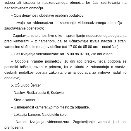
vstopa ali izstopa iz nadzorovanega območja ter čas zadrževanja na
nadzorovanem območju.
– Opis dejavnosti obdelave osebnih podatkov:
– Izvaja se videonadzor – snemanje videonadzornega območja –
zagotavljanje posnetkov;
– Zagotavlja se prenos žive slike – spremljanje neposrednega dogajanja
pred kamerami – z namenom, da se učinkoviteje izvaja nadzor s strani
varnostne službe in redarjev občine (od 17.00 do 05.00 ure – nočni čas).
– Čas izvajanja videonadzora: od 15.00 do 07.00, vse dni v tednu.
– Obdobje hrambe posnetkov: 10 dni (po preteku tega obdobja se
posnetki brišejo, razen v primeru, ko v skladu z zakonodajo o varstvu
osebnih podatkov obstaja zakonita pravna podlaga za njihovo nadaljnjo
obdelavo).
5. OŠ Ljubo Šercer
– Naslov: Reška cesta 6, Kočevje
– Število kamer: 1
– Usmerjenost kamere: Zbirno mesto za odpadke.
– Lokacija kamere: Na objektu šole.
– Namen izvajanja videonadzora: Zagotavljanje varnosti ljudi ter
premoženja.