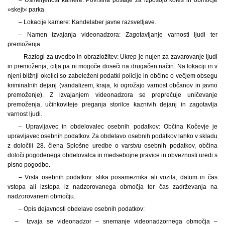
»skejt« parka
– Lokacije kamere: Kandelaber javne razsvetljave.
– Namen izvajanja videonadzora: Zagotavljanje varnosti ljudi ter
premoženja.
– Razlogi za uvedbo in obrazložitev: Ukrep je nujen za zavarovanje ljudi
in premoženja, cilja pa ni mogoče doseči na drugačen način. Na lokaciji in v
njeni bližnji okolici so zabeleženi podatki policije in občine o večjem obsegu
kriminalnih dejanj (vandalizem, kraja, ki ogrožajo varnost občanov in javno
premoženje). Z izvajanjem videonadzora se preprečuje uničevanje
premoženja, učinkoviteje preganja storilce kaznivih dejanj in zagotavlja
varnost ljudi.
– Upravljavec in obdelovalec osebnih podatkov: Občina Kočevje je
upravljavec osebnih podatkov. Za obdelavo osebnih podatkov lahko v skladu
z določili 28. člena Splošne uredbe o varstvu osebnih podatkov, občina
določi pogodenega obdelovalca in medsebojne pravice in obveznosti uredi s
pisno pogodbo.
– Vrsta osebnih podatkov: slika posameznika ali vozila, datum in čas
vstopa ali izstopa iz nadzorovanega območja ter čas zadrževanja na
nadzorovanem območju.
– Opis dejavnosti obdelave osebnih podatkov:
– Izvaja se videonadzor – snemanje videonadzornega območja –