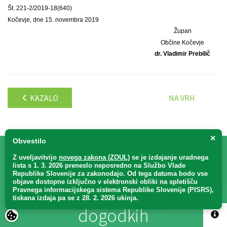
Št. 221-2/2019-18(640)
Kočevje, dne 15. novembra 2019
Župan
Občine Kočevje
dr. Vladimir Prebilič
KAZALO
NA VRH
×
Obvestilo
Z uveljavitvijo
novega zakona (ZOUL)
se je
izdajanje uradnega
lista s 1. 3. 2026 preneslo
neposredno
na Službo Vlade
Bodite obveščeni
o vseh
Republike Slovenije za zakonodajo
. Od tega datuma bodo vse
objave dostopne izključno v elektronski obliki na spletišču
naših novostih, akcijah in
Pravnega informacijskega sistema Republike Slovenije (PISRS),
tiskana izdaja pa se z 28. 2. 2026 ukinja.
dogodkih