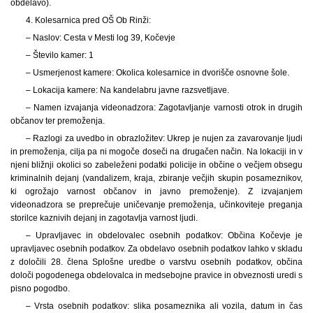
obdelavo).
4. Kolesarnica pred OŠ Ob Rinži:
– Naslov: Cesta v Mesti log 39, Kočevje
– Število kamer: 1
– Usmerjenost kamere: Okolica kolesarnice in dvorišče osnovne šole.
– Lokacija kamere: Na kandelabru javne razsvetljave.
– Namen izvajanja videonadzora: Zagotavljanje varnosti otrok in drugih
občanov ter premoženja.
– Razlogi za uvedbo in obrazložitev: Ukrep je nujen za zavarovanje ljudi
in premoženja, cilja pa ni mogoče doseči na drugačen način. Na lokaciji in v
njeni bližnji okolici so zabeleženi podatki policije in občine o večjem obsegu
kriminalnih dejanj (vandalizem, kraja, zbiranje večjih skupin posameznikov,
ki ogrožajo varnost občanov in javno premoženje). Z izvajanjem
videonadzora se preprečuje uničevanje premoženja, učinkoviteje preganja
storilce kaznivih dejanj in zagotavlja varnost ljudi.
– Upravljavec in obdelovalec osebnih podatkov: Občina Kočevje je
upravljavec osebnih podatkov. Za obdelavo osebnih podatkov lahko v skladu
z določili 28. člena Splošne uredbe o varstvu osebnih podatkov, občina
določi pogodenega obdelovalca in medsebojne pravice in obveznosti uredi s
pisno pogodbo.
– Vrsta osebnih podatkov: slika posameznika ali vozila, datum in čas