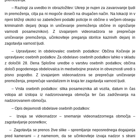
– Razlogi za uvedbo in obrazložitev: Ukrep je nujen za zavarovanje ljudi
in premoženja, cilja pa ni mogoče doseči na drugačen način. Na lokaciji in v
njeni bližnji okolici so zabeleženi podatki policije in občine o večjem obsegu
kriminalnih dejanj (kraja in uničevanje premoženja občine in ogrožanje
varnosti posameznikov). Z izvajanjem videonadzora se preprečuje
uničevanje premoženja, učinkoviteje preganja storilce kaznivih dejanj in
zagotavlja varnost ljudi.
– Upravljavec in obdelovalec osebnih podatkov: Občina Kočevje je
upravljavec osebnih podatkov. Za obdelavo osebnih podatkov lahko v skladu
z določili 28. člena Splošne uredbe o varstvu osebnih podatkov, občina
določi pogodenega obdelovalca in medsebojne pravice in obveznosti uredi s
pisno pogodbo. Z izvajanjem videonadzora se preprečuje uničevanje
premoženja, preprečuje vandalizem in kraja ter zagotavlja varnost ljudi.
– Vrsta osebnih podatkov: slika posameznika ali vozila, datum in čas
vstopa ali izstopa iz nadzorovanega območja ter čas zadrževanja na
nadzorovanem območju.
– Opis dejavnosti obdelave osebnih podatkov:
– Izvaja se videonadzor – snemanje videonadzornega območja –
zagotavljanje posnetkov;
– Zagotavlja se prenos žive slike – spremljanje neposrednega dogajanja
pred kamerami – z namenom, da se učinkoviteje izvaja nadzor s strani