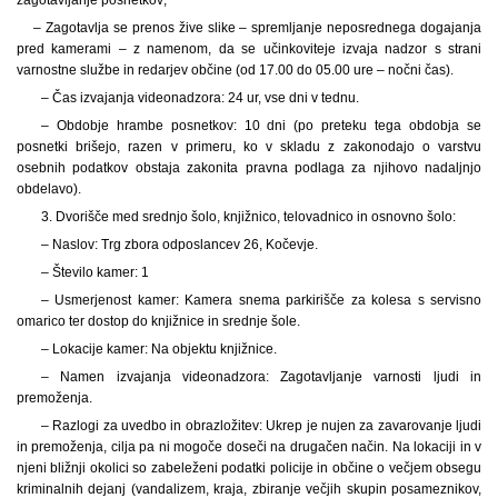
– Zagotavlja se prenos žive slike – spremljanje neposrednega dogajanja
pred kamerami – z namenom, da se učinkoviteje izvaja nadzor s strani
varnostne službe in redarjev občine (od 17.00 do 05.00 ure – nočni čas).
– Čas izvajanja videonadzora: 24 ur, vse dni v tednu.
– Obdobje hrambe posnetkov: 10 dni (po preteku tega obdobja se
posnetki brišejo, razen v primeru, ko v skladu z zakonodajo o varstvu
osebnih podatkov obstaja zakonita pravna podlaga za njihovo nadaljnjo
obdelavo).
3. Dvorišče med srednjo šolo, knjižnico, telovadnico in osnovno šolo:
– Naslov: Trg zbora odposlancev 26, Kočevje.
– Število kamer: 1
– Usmerjenost kamer: Kamera snema parkirišče za kolesa s servisno
omarico ter dostop do knjižnice in srednje šole.
– Lokacije kamer: Na objektu knjižnice.
– Namen izvajanja videonadzora: Zagotavljanje varnosti ljudi in
premoženja.
– Razlogi za uvedbo in obrazložitev: Ukrep je nujen za zavarovanje ljudi
in premoženja, cilja pa ni mogoče doseči na drugačen način. Na lokaciji in v
njeni bližnji okolici so zabeleženi podatki policije in občine o večjem obsegu
kriminalnih dejanj (vandalizem, kraja, zbiranje večjih skupin posameznikov,