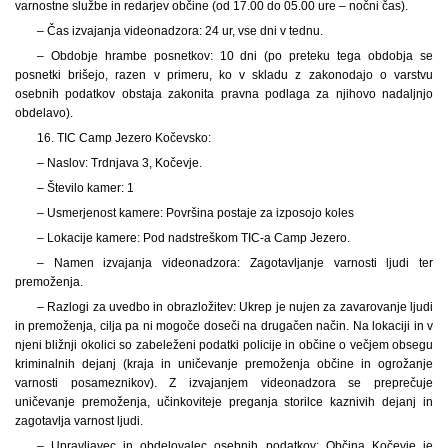
varnostne službe in redarjev občine (od 17.00 do 05.00 ure – nočni čas).
– Čas izvajanja videonadzora: 24 ur, vse dni v tednu.
– Obdobje hrambe posnetkov: 10 dni (po preteku tega obdobja se
posnetki brišejo, razen v primeru, ko v skladu z zakonodajo o varstvu
osebnih podatkov obstaja zakonita pravna podlaga za njihovo nadaljnjo
obdelavo).
16. TIC Camp Jezero Kočevsko:
– Naslov: Trdnjava 3, Kočevje.
– Število kamer: 1
– Usmerjenost kamere: Površina postaje za izposojo koles
– Lokacije kamere: Pod nadstreškom TIC-a Camp Jezero.
– Namen izvajanja videonadzora: Zagotavljanje varnosti ljudi ter
premoženja.
– Razlogi za uvedbo in obrazložitev: Ukrep je nujen za zavarovanje ljudi
in premoženja, cilja pa ni mogoče doseči na drugačen način. Na lokaciji in v
njeni bližnji okolici so zabeleženi podatki policije in občine o večjem obsegu
kriminalnih dejanj (kraja in uničevanje premoženja občine in ogrožanje
varnosti posameznikov). Z izvajanjem videonadzora se preprečuje
uničevanje premoženja, učinkoviteje preganja storilce kaznivih dejanj in
zagotavlja varnost ljudi.
– Upravljavec in obdelovalec osebnih podatkov: Občina Kočevje je