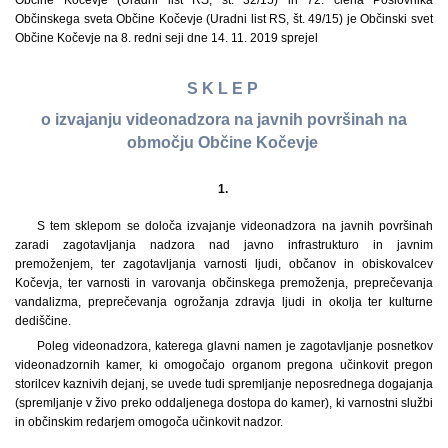
Občine Kočevje (Uradni list RS, št. 32/15) in 72. člena Poslovnika
Občinskega sveta Občine Kočevje (Uradni list RS, št. 49/15) je Občinski svet
Občine Kočevje na 8. redni seji dne 14. 11. 2019 sprejel
S K L E P
o izvajanju videonadzora na javnih površinah na
območju Občine Kočevje
1.
S tem sklepom se določa izvajanje videonadzora na javnih površinah
zaradi zagotavljanja nadzora nad javno infrastrukturo in javnim
premoženjem, ter zagotavljanja varnosti ljudi, občanov in obiskovalcev
Kočevja, ter varnosti in varovanja občinskega premoženja, preprečevanja
vandalizma, preprečevanja ogrožanja zdravja ljudi in okolja ter kulturne
dediščine.
Poleg videonadzora, katerega glavni namen je zagotavljanje posnetkov
videonadzornih kamer, ki omogočajo organom pregona učinkovit pregon
storilcev kaznivih dejanj, se uvede tudi spremljanje neposrednega dogajanja
(spremljanje v živo preko oddaljenega dostopa do kamer), ki varnostni službi
in občinskim redarjem omogoča učinkovit nadzor.