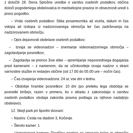
z določili 28. člena Splošne uredbe o varstvu osebnih podatkov, občina
določi pogodenega obdelovalca in medsebojne pravice in obveznosti uredi s
pisno pogodbo.
– Vrsta osebnih podatkov: Slika posameznika ali vozila, datum in čas
vstopa ali izstopa iz nadzorovanega območja ter čas zadrževanja na
nadzorovanem območju.
– Opis dejavnosti obdelave osebnih podatkov:
– Izvaja se videonadzor – snemanje videonadzornega območja –
zagotavljanje posnetkov;
– Zagotavlja se prenos žive slike – spremljanje neposrednega dogajanja
pred kamerami – z namenom, da se učinkoviteje izvaja nadzor s strani
varnostne službe in redarjev občine (od 17.00 do 05.00 ure – nočni čas).
– Čas izvajanja videonadzora: 24 ur, vse dni v tednu.
– Obdobje hrambe posnetkov: 10 dni (po preteku tega obdobja se
posnetki brišejo, razen v primeru, ko v skladu z zakonodajo o varstvu
osebnih podatkov obstaja zakonita pravna podlaga za njihovo nadaljnjo
obdelavo).
12. Skejt park pri športni dvorani:
– Naslov: Cesta na stadion 3, Kočevje.
– Število kamer: 1
– Usmerjenost kamere: Površina postaje za izposojo koles in območje