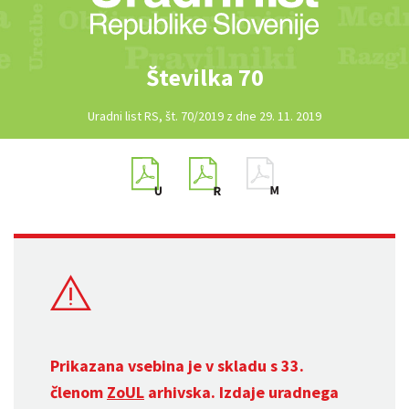
Številka 70
Uradni list RS, št. 70/2019 z dne 29. 11. 2019
Prikazana vsebina je v skladu s 33.
členom
ZoUL
arhivska. Izdaje uradnega