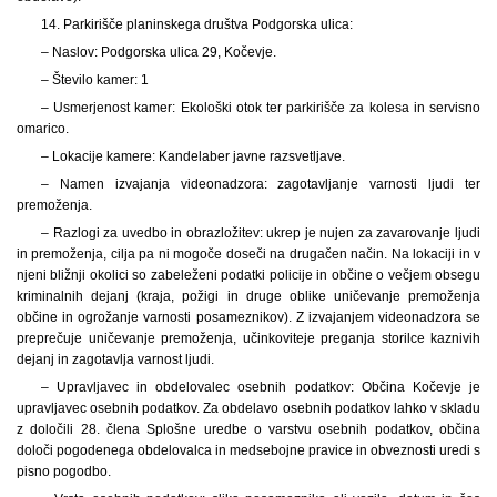
14. Parkirišče planinskega društva Podgorska ulica:
– Naslov: Podgorska ulica 29, Kočevje.
– Število kamer: 1
– Usmerjenost kamer: Ekološki otok ter parkirišče za kolesa in servisno
omarico.
– Lokacije kamere: Kandelaber javne razsvetljave.
– Namen izvajanja videonadzora: zagotavljanje varnosti ljudi ter
premoženja.
– Razlogi za uvedbo in obrazložitev: ukrep je nujen za zavarovanje ljudi
in premoženja, cilja pa ni mogoče doseči na drugačen način. Na lokaciji in v
njeni bližnji okolici so zabeleženi podatki policije in občine o večjem obsegu
kriminalnih dejanj (kraja, požigi in druge oblike uničevanje premoženja
občine in ogrožanje varnosti posameznikov). Z izvajanjem videonadzora se
preprečuje uničevanje premoženja, učinkoviteje preganja storilce kaznivih
dejanj in zagotavlja varnost ljudi.
– Upravljavec in obdelovalec osebnih podatkov: Občina Kočevje je
upravljavec osebnih podatkov. Za obdelavo osebnih podatkov lahko v skladu
z določili 28. člena Splošne uredbe o varstvu osebnih podatkov, občina
določi pogodenega obdelovalca in medsebojne pravice in obveznosti uredi s
pisno pogodbo.