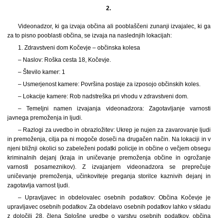
2.
Videonadzor, ki ga izvaja občina ali pooblaščeni zunanji izvajalec, ki ga
za to pisno pooblasti občina, se izvaja na naslednjih lokacijah:
1. Zdravstveni dom Kočevje – občinska kolesa
– Naslov: Roška cesta 18, Kočevje.
– Število kamer: 1
– Usmerjenost kamere: Površina postaje za izposojo občinskih koles.
– Lokacije kamere: Rob nadstreška pri vhodu v zdravstveni dom.
– Temeljni namen izvajanja videonadzora: Zagotavljanje varnosti
javnega premoženja in ljudi.
– Razlogi za uvedbo in obrazložitev: Ukrep je nujen za zavarovanje ljudi
in premoženja, cilja pa ni mogoče doseči na drugačen način. Na lokaciji in v
njeni bližnji okolici so zabeleženi podatki policije in občine o večjem obsegu
kriminalnih dejanj (kraja in uničevanje premoženja občine in ogrožanje
varnosti posameznikov). Z izvajanjem videonadzora se preprečuje
uničevanje premoženja, učinkoviteje preganja storilce kaznivih dejanj in
zagotavlja varnost ljudi.
– Upravljavec in obdelovalec osebnih podatkov: Občina Kočevje je
upravljavec osebnih podatkov. Za obdelavo osebnih podatkov lahko v skladu
z določili 28. člena Splošne uredbe o varstvu osebnih podatkov, občina