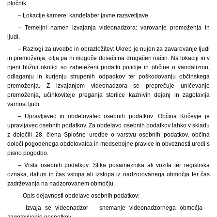
pločnik.
– Lokacije kamere: kandelaber javne razsvetljave
– Temeljni namen izvajanja videonadzora: varovanje premoženja in
ljudi.
– Razlogi za uvedbo in obrazložitev: Ukrep je nujen za zavarovanje ljudi
in premoženja, cilja pa ni mogoče doseči na drugačen način. Na lokaciji in v
njeni bližnji okolici so zabeleženi podatki policije in občine o vandalizmu,
odlaganju in kurjenju strupenih odpadkov ter poškodovanju občinskega
premoženja. Z izvajanjem videonadzora se preprečuje uničevanje
premoženja, učinkoviteje preganja storilce kaznivih dejanj in zagotavlja
varnost ljudi.
– Upravljavec in obdelovalec osebnih podatkov: Občina Kočevje je
upravljavec osebnih podatkov. Za obdelavo osebnih podatkov lahko v skladu
z določili 28. člena Splošne uredbe o varstvu osebnih podatkov, občina
določi pogodenega obdelovalca in medsebojne pravice in obveznosti uredi s
pisno pogodbo.
– Vrsta osebnih podatkov: Slika posameznika ali vozila ter registrska
oznaka, datum in čas vstopa ali izstopa iz nadzorovanega območja ter čas
zadrževanja na nadzorovanem območju.
– Opis dejavnosti obdelave osebnih podatkov:
– Izvaja se videonadzor – snemanje videonadzornega območja –
zagotavljanje posnetkov;