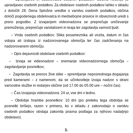
upravljavec osebnih podatkov. Za obdelavo osebnih podatkov lahko v skladu
z določili 28. člena Splošne uredbe o varstvu osebnih podatkov, občina
določi pogodenega obdelovalca in medsebojne pravice in obveznosti uredi s
pisno pogodbo. Z izvajanjem videonadzora se preprečuje uničevanje
premoženja, preprečuje vandalizem in kraja ter zagotavlja varnost ljudi.
– Vrsta osebnih podatkov: Slika posameznika ali vozila, datum in čas
vstopa ali izstopa iz nadzorovanega območja ter čas zadrževanja na
nadzorovanem območju.
– Opis dejavnosti obdelave osebnih podatkov:
– Izvaja se videonadzor – snemanje videonadzornega območja –
zagotavljanje posnetkov;
– Zagotavlja se prenos žive slike – spremljanje neposrednega dogajanja
pred kamerami – z namenom, da se učinkoviteje izvaja nadzor s strani
varnostne službe in redarjev občine (od 17.00 do 05.00 ure – nočni čas).
– Čas izvajanja videonadzora: 24 ur, vse dni v tednu.
– Obdobje hrambe posnetkov: 10 dni (po preteku tega obdobja se
posnetki brišejo, razen v primeru, ko v skladu z zakonodajo o varstvu
osebnih podatkov obstaja zakonita pravna podlaga za njihovo nadaljnjo
obdelavo).
3.