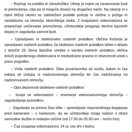
– Razlogi za uvedbo in obrazložitev: Ukrep je nujen za zavarovanje ljudi
in premoženja, cilja pa ni mogoče doseči na drugačen način. Na lokaciji in v
njeni bližnji okolici so zabeleženi podatki policije in občine o požigu in
vandalizmu na območju ekološkega otoka. Z izvajanjem videonadzora se
preprečuje uničevanje premoženja, učinkoviteje preganja storilce kaznivih
dejanj in zagotavlja varnost ljudi.
– Upravljavec in obdelovalec osebnih podatkov: Občina Kočevje je
upravljavec osebnih podatkov. Za obdelavo osebnih podatkov lahko v skladu
z določili 28. člena Splošne uredbe o varstvu osebnih podatkov, občina
določi pogodenega obdelovalca in medsebojne pravice in obveznosti uredi s
pisno pogodbo.
– Vrsta osebnih podatkov: Slika posameznika ali vozila, datum in čas
vstopa ali izstopa iz nadzorovanega območja ter čas zadrževanja na
nadzorovanem območju.
– Opis dejavnosti obdelave osebnih podatkov:
– Izvaja se videonadzor – snemanje videonadzornega območja –
zagotavljanje posnetkov;
– Zagotavlja se prenos žive slike – spremljanje neposrednega dogajanja
pred kamerami – z namenom, da se učinkoviteje izvaja nadzor s strani
varnostne službe in redarjev občine (od 17.00 do 05.00 ure – nočni čas).
– Čas izvajanja videonadzora: 24 ur, vse dni v tednu.