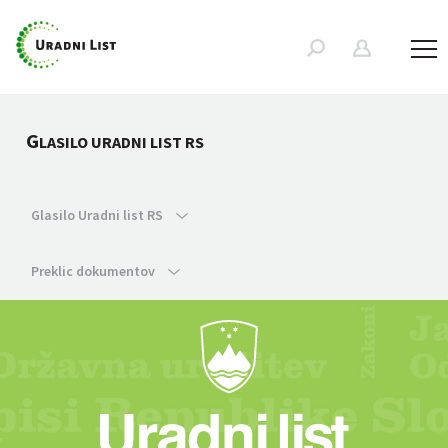
G
LASILO URADNI LIST RS
Glasilo Uradni list RS
Preklic dokumentov