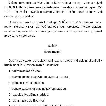
Višina subvencije za MKČN je do 50 % nabavne cene, oziroma največ
1.500,00 EUR za posamezno enostanovanjsko stavbo oziroma največ 250
EUR/PE za večstanovanjsko stavbo z urejeno etažno lastnino in za več
stanovanjskih objektov.
Upravičeni stroški so stroški nakupa MKČN z DDV. V primeru, da se
dobavi skupna MKČN za več stanovanjskih objektov, morajo obračun
razdelitve upravičenih stroškov po posameznem upravičencu pripraviti
upravičenci v svoji vlogi.
5. člen
(javni razpis)
Občina za vsako leto objavi javni razpis na občinski spletni strani ali v
drugih medijih. V javnem razpisu se določi:
1. naziv in sedež občine,
2. pravno podlago za izvedbo javnega razpisa,
3. predmet javnega razpisa,
4. pogoje za kandidiranje na javnem razpisu,
5. razpoložljivo višino sredstev,
6. rok in naslov vložitve vlog,