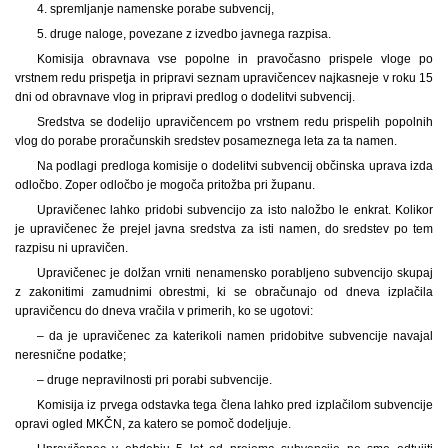
4. spremljanje namenske porabe subvencij,
5. druge naloge, povezane z izvedbo javnega razpisa.
Komisija obravnava vse popolne in pravočasno prispele vloge po
vrstnem redu prispetja in pripravi seznam upravičencev najkasneje v roku 15
dni od obravnave vlog in pripravi predlog o dodelitvi subvencij.
Sredstva se dodelijo upravičencem po vrstnem redu prispelih popolnih
vlog do porabe proračunskih sredstev posameznega leta za ta namen.
Na podlagi predloga komisije o dodelitvi subvencij občinska uprava izda
odločbo. Zoper odločbo je mogoča pritožba pri županu.
Upravičenec lahko pridobi subvencijo za isto naložbo le enkrat. Kolikor
je upravičenec že prejel javna sredstva za isti namen, do sredstev po tem
razpisu ni upravičen.
Upravičenec je dolžan vrniti nenamensko porabljeno subvencijo skupaj
z zakonitimi zamudnimi obrestmi, ki se obračunajo od dneva izplačila
upravičencu do dneva vračila v primerih, ko se ugotovi:
– da je upravičenec za katerikoli namen pridobitve subvencije navajal
neresnične podatke;
– druge nepravilnosti pri porabi subvencije.
Komisija iz prvega odstavka tega člena lahko pred izplačilom subvencije
opravi ogled MKČN, za katero se pomoč dodeljuje.