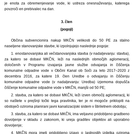
je enota za obremenjevanje vode, ki ustreza onesnaževanju, katerega
povzroči en prebivalec na dan.
3. člen
(pogoji)
Občina subvencionira nakup MKČN velikosti do 50 PE za stalno
naseljene stanovanjske stavbe, ki izpolnjujejo naslednje pogoje:
1. enostanovanjska ali večstanovanjska stavba (v nadaljevanju: stavba),
za katero se dobavi MKČN, leži na naslednjih območjih aglomeracij,
določenih v Programu izvajanja javne službe odvajanja in čiščenja
komunalne odpadne vode v Občini Kanal ob Soči za leto 2017–2020 z
decembra 2016, za katere 19. člen Uredbe o odvajanju in čiščenju
komunalne odpadne vode (v nadaljevanju: Uredba) izjemoma dopušča
čiščenje komunalne odpadne vode v MKČN, manjši od 50 PE;
2. stavba, za katero se dobavi MKČN, leži izven območij aglomeracij, ki
so naštete v prejšnji točki tega pravilnika, ter je ni mogoče priklopiti na
obstoječi oziroma planirani javni kanalizacijski sistem v štiriletnem obdobju;
3. stavba, za katero se dobavi MKČN, ima veljavno pridobljeno gradbeno
dovoljenje v skladu z zakonom, ki ureja graditev objektov ali uporabno
dovoljenje;
4. MKČN mora imeti pridobljeno izjavo o lastnostih izdelka oziroma