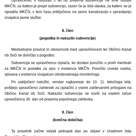
Upravičenec v obdobju 5 let od prejema subvencije ne sme odtujiti
MKČN, za katero je prejel subvencijo, razen če je bila stavba, za katero se je
vgradila MKČN, v tem času priključena na javno kanalizacijo v upravljanju
izvajalca javne službe.
8. člen
(pogodba in nakazilo subvencije)
Medsebojne pravice in obveznosti med upravičencem ter Občino Kanal
ob Soči se določijo s pogodbo.
Subvencija se upravičencu izplača, ko dostavi poročilo o prvih meritvah
za MKČN in podatke za vpis v evidence MKČN. Poročilo izvede oseba,
vpisana v evidence izvajalcev obratovalnega monitoringa.
Po zaključeni naložbi, vendar najkasneje do 10. 11. tekočega leta,
pošljejo upravičenci zahtevek za izplačilo z vsemi zahtevanimi prilogami na
Občino Kanal ob Soči. Nakazilo subvencije se izvrši na osebni račun
upravičenca 30. dan od prejema popolnega zahtevka.
9. člen
(končna določba)
Ta pravilnik začne veljati petnajsti dan po objavi v Uradnem listu