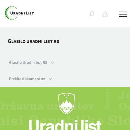
G
LASILO URADNI LIST RS
Glasilo Uradni list RS
Preklic dokumentov