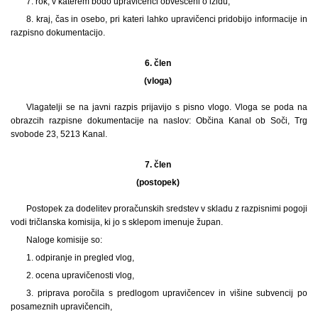
7. rok, v katerem bodo upravičenci obveščeni o izidu,
8. kraj, čas in osebo, pri kateri lahko upravičenci pridobijo informacije in
razpisno dokumentacijo.
6. člen
(vloga)
Vlagatelji se na javni razpis prijavijo s pisno vlogo. Vloga se poda na
obrazcih razpisne dokumentacije na naslov: Občina Kanal ob Soči, Trg
svobode 23, 5213 Kanal.
7. člen
(postopek)
Postopek za dodelitev proračunskih sredstev v skladu z razpisnimi pogoji
vodi tričlanska komisija, ki jo s sklepom imenuje župan.
Naloge komisije so:
1. odpiranje in pregled vlog,
2. ocena upravičenosti vlog,
3. priprava poročila s predlogom upravičencev in višine subvencij po
posameznih upravičencih,