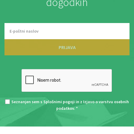
dogodkih
PRIJAVA
Seznanjen sem s
Splošnimi pogoji
in z
Izjavo o varstvu osebnih
podatkov
. *