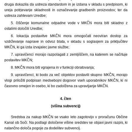
druga dokazila da ustreza standardom in je izdana v skladu s predpisom, ki
ureja potrjevanje skladnosti in označevanje gradbenih proizvodov; ter da
ustreza zahtevam Uredbe;
5. čiščenje komunalne odpadne vode v MKČN mora biti skladno z
ostalimi določili Uredbe;
6. lokacija postavitve MKČN mora omogočati neoviran dostop za
vzdrževanje naprave in odvoz blata, v skladu s soglasjem za priključitev
MKČN, ki ga izda izvajalec javne službe;
7. upravičenci morajo razpolagati z zemljiščem, na katerem se načrtuje
postavitev MKČN;
8. MKČN mora biti vgrajena in v funkciji obratovanja;
9. upravičenci, ki bodo za več objektov postavili skupno MKČN, morajo
vlogi priložiti podpisan medsebojni dogovor vseh uporabnikov MKČN, ki ni
časovno omejen in osebo, ki bo zadolžena za upravljanje MKČN.
4. člen
(višina subvencij)
Sredstva za nakup MKČN se vsako leto zagotovijo v proračunu Občine
Kanal ob Soči. Na podlagi določene višine sredstev se objavi javni razpis, ki
natančno določa pogoje za dodelitev subvencij.