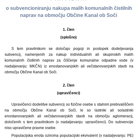
o subvencioniranju nakupa malih komunalnih čistilnih
naprav na območju Občine Kanal ob Soči
1. člen
(splošno)
S tem pravilnikom se določajo pogoji in postopek dodeljevanja
subvencij, namenjenih za nakup individualnih ali skupinskih malih
komunalnih čistilnih naprav za čiščenje komunalne odpadne vode (v
nadaljevanju: MKČN) iz enostanovanjskih ali večstanovanjskih stavb na
območju Občine Kanal ob Soči.
2. člen
(upravičenci)
Upravičenci dodelitve subvencij so fizične osebe s stalnim prebivališčem
na območju Občine Kanal ob Soči, ki so lastniki ali solastniki
enostanovanjskih ali večstanovanjskih stavb na območju aglomeracij,
določenih s tem pravilnikom (v nadaljevanju: upravičenci). Do subvencije
niso upravičene pravne osebe.
Populacijska enota oziroma populacijski ekvivalent (v nadaljevanju: PE)