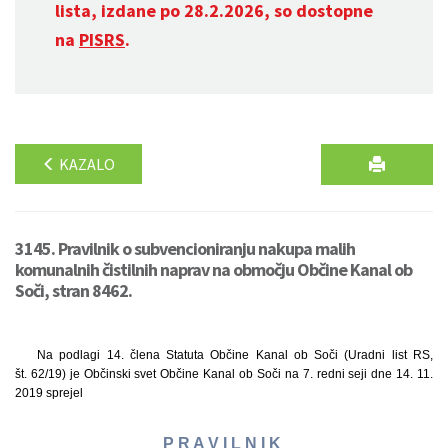
lista, izdane po 28.2.2026, so dostopne
na
PISRS
.
KAZALO
3145. Pravilnik o subvencioniranju nakupa malih
komunalnih čistilnih naprav na območju Občine Kanal ob
Soči, stran 8462.
Na podlagi 14. člena Statuta Občine Kanal ob Soči (Uradni list RS,
št. 62/19) je Občinski svet Občine Kanal ob Soči na 7. redni seji dne 14. 11.
2019 sprejel
P R A V I L N I K