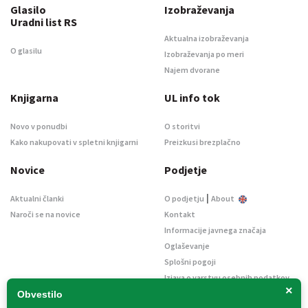
Glasilo
Izobraževanja
Uradni list RS
Aktualna izobraževanja
O glasilu
Izobraževanja po meri
Najem dvorane
Knjigarna
UL info tok
Novo v ponudbi
O storitvi
Kako nakupovati v spletni knjigarni
Preizkusi brezplačno
Novice
Podjetje
|
Aktualni članki
O podjetju
About
Naroči se na novice
Kontakt
Informacije javnega značaja
Oglaševanje
Splošni pogoji
Izjava o varstvu osebnih podatkov
×
E-dražbe
Obvestilo