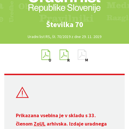
Številka 70
Uradni list RS, št. 70/2019 z dne 29. 11. 2019
Prikazana vsebina je v skladu s 33.
členom
ZoUL
arhivska. Izdaje uradnega