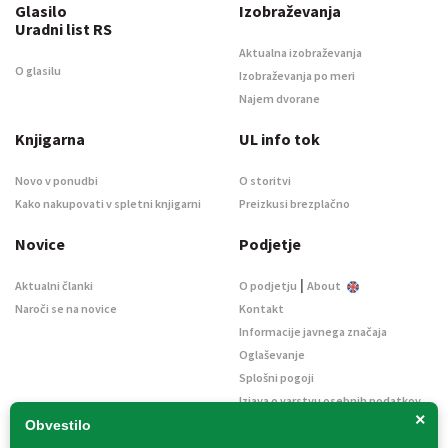
Glasilo
Izobraževanja
Uradni list RS
Aktualna izobraževanja
O glasilu
Izobraževanja po meri
Najem dvorane
Knjigarna
UL info tok
Novo v ponudbi
O storitvi
Kako nakupovati v spletni knjigarni
Preizkusi brezplačno
Novice
Podjetje
|
Aktualni članki
O podjetju
About
Naroči se na novice
Kontakt
Informacije javnega značaja
Oglaševanje
Splošni pogoji
Izjava o varstvu osebnih podatkov
×
E-dražbe
Obvestilo