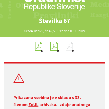
Številka 67
Uradni list RS, št. 67/2019 z dne 8. 11. 2019
Prikazana vsebina je v skladu s 33.
členom
ZoUL
arhivska. Izdaje uradnega