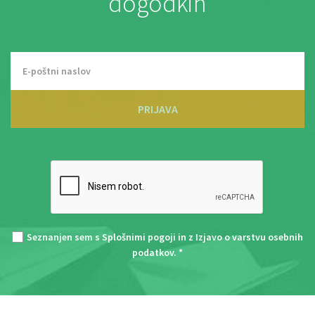
dogodkih
PRIJAVA
Seznanjen sem s
Splošnimi pogoji
in z
Izjavo o varstvu osebnih
podatkov
. *