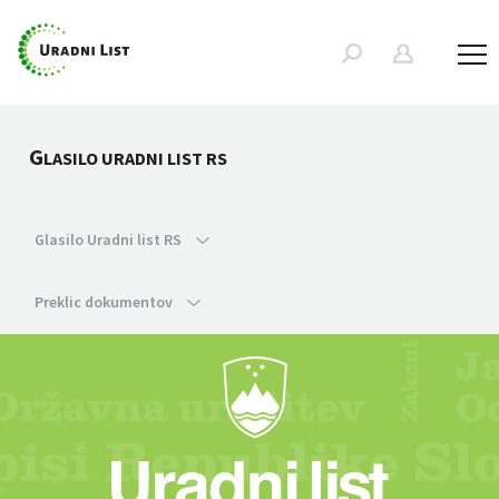
G
LASILO URADNI LIST RS
Glasilo Uradni list RS
Preklic dokumentov