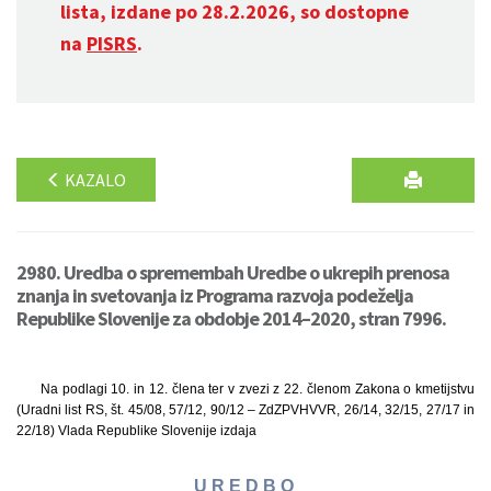
lista, izdane po 28.2.2026, so dostopne
na
PISRS
.
KAZALO
2980. Uredba o spremembah Uredbe o ukrepih prenosa
znanja in svetovanja iz Programa razvoja podeželja
Republike Slovenije za obdobje 2014–2020, stran 7996.
Na podlagi 10. in 12. člena ter v zvezi z 22. členom Zakona o kmetijstvu
(Uradni list RS, št. 45/08, 57/12, 90/12 – ZdZPVHVVR, 26/14, 32/15, 27/17 in
22/18) Vlada Republike Slovenije izdaja
U R E D B O