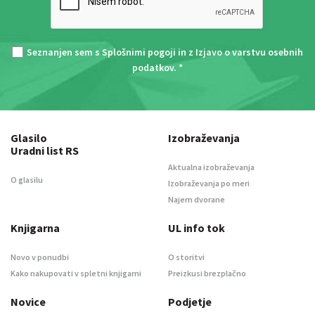
Seznanjen sem s
Splošnimi pogoji
in z
Izjavo o varstvu osebnih
podatkov
. *
Glasilo
Izobraževanja
Uradni list RS
Aktualna izobraževanja
O glasilu
Izobraževanja po meri
Najem dvorane
Knjigarna
UL info tok
Novo v ponudbi
O storitvi
Kako nakupovati v spletni knjigarni
Preizkusi brezplačno
Novice
Podjetje