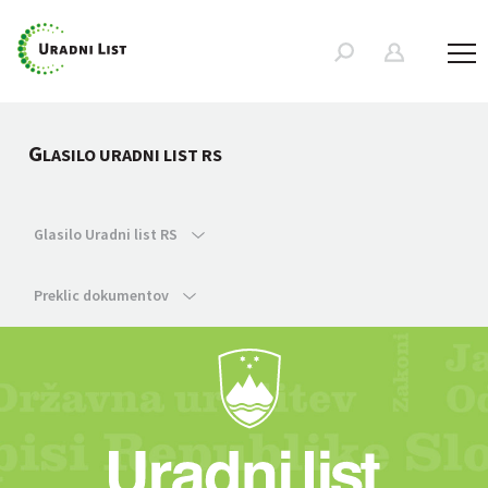
G
LASILO URADNI LIST RS
Glasilo Uradni list RS
Preklic dokumentov