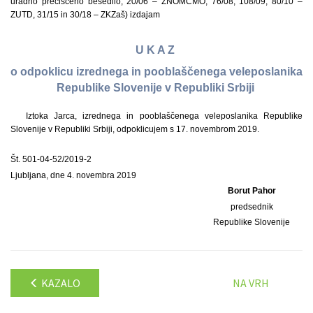
uradno prečiščeno besedilo, 20/06 – ZNOMCMO, 76/08, 108/09, 80/10 –
ZUTD, 31/15 in 30/18 – ZKZaš) izdajam
U K A Z
o odpoklicu izrednega in pooblaščenega veleposlanika
Republike Slovenije v Republiki Srbiji
Iztoka Jarca, izrednega in pooblaščenega veleposlanika Republike
Slovenije v Republiki Srbiji, odpoklicujem s 17. novembrom 2019.
Št. 501-04-52/2019-2
Ljubljana, dne 4. novembra 2019
Borut Pahor
predsednik
Republike Slovenije
KAZALO
NA VRH