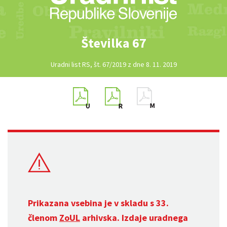
Številka 67
Uradni list RS, št. 67/2019 z dne 8. 11. 2019
Prikazana vsebina je v skladu s 33.
členom
ZoUL
arhivska. Izdaje uradnega