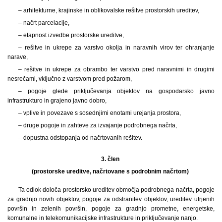
– arhitekturne, krajinske in oblikovalske rešitve prostorskih ureditev,
– načrt parcelacije,
– etapnost izvedbe prostorske ureditve,
– rešitve in ukrepe za varstvo okolja in naravnih virov ter ohranjanje
narave,
– rešitve in ukrepe za obrambo ter varstvo pred naravnimi in drugimi
nesrečami, vključno z varstvom pred požarom,
– pogoje glede priključevanja objektov na gospodarsko javno
infrastrukturo in grajeno javno dobro,
– vplive in povezave s sosednjimi enotami urejanja prostora,
– druge pogoje in zahteve za izvajanje podrobnega načrta,
– dopustna odstopanja od načrtovanih rešitev.
3. člen
(prostorske ureditve, načrtovane s podrobnim načrtom)
Ta odlok določa prostorsko ureditev območja podrobnega načrta, pogoje
za gradnjo novih objektov, pogoje za odstranitev objektov, ureditev utrjenih
površin in zelenih površin, pogoje za gradnjo prometne, energetske,
komunalne in telekomunikacijske infrastrukture in priključevanje nanjo.