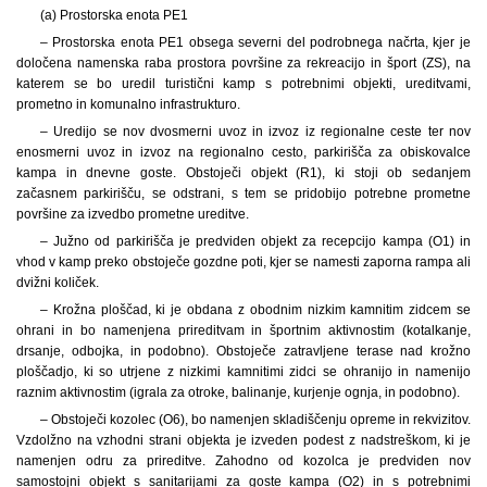
(a) Prostorska enota PE1
– Prostorska enota PE1 obsega severni del podrobnega načrta, kjer je
določena namenska raba prostora površine za rekreacijo in šport (ZS), na
katerem se bo uredil turistični kamp s potrebnimi objekti, ureditvami,
prometno in komunalno infrastrukturo.
– Uredijo se nov dvosmerni uvoz in izvoz iz regionalne ceste ter nov
enosmerni uvoz in izvoz na regionalno cesto, parkirišča za obiskovalce
kampa in dnevne goste. Obstoječi objekt (R1), ki stoji ob sedanjem
začasnem parkirišču, se odstrani, s tem se pridobijo potrebne prometne
površine za izvedbo prometne ureditve.
– Južno od parkirišča je predviden objekt za recepcijo kampa (O1) in
vhod v kamp preko obstoječe gozdne poti, kjer se namesti zaporna rampa ali
dvižni količek.
– Krožna ploščad, ki je obdana z obodnim nizkim kamnitim zidcem se
ohrani in bo namenjena prireditvam in športnim aktivnostim (kotalkanje,
drsanje, odbojka, in podobno). Obstoječe zatravljene terase nad krožno
ploščadjo, ki so utrjene z nizkimi kamnitimi zidci se ohranijo in namenijo
raznim aktivnostim (igrala za otroke, balinanje, kurjenje ognja, in podobno).
– Obstoječi kozolec (O6), bo namenjen skladiščenju opreme in rekvizitov.
Vzdolžno na vzhodni strani objekta je izveden podest z nadstreškom, ki je
namenjen odru za prireditve. Zahodno od kozolca je predviden nov
samostojni objekt s sanitarijami za goste kampa (O2) in s potrebnimi