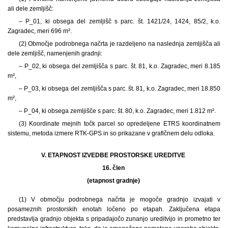
ali dele zemljišč:
– P_01, ki obsega del zemljišč s parc. št. 1421/24, 1424, 85/2, k.o.
Zagradec, meri 696 m².
(2) Območje podrobnega načrta je razdeljeno na naslednja zemljišča ali
dele zemljišč, namenjenih gradnji:
– P_02, ki obsega del zemljišča s parc. št. 81, k.o. Zagradec, meri 8.185
m²,
– P_03, ki obsega del zemljišča s parc. št. 81, k.o. Zagradec, meri 18.850
m²,
– P_04, ki obsega zemljišče s parc. št. 80, k.o. Zagradec, meri 1.812 m².
(3) Koordinate mejnih točk parcel so opredeljene ETRS koordinatnem
sistemu, metoda izmere RTK-GPS in so prikazane v grafičnem delu odloka.
V. ETAPNOST IZVEDBE PROSTORSKE UREDITVE
16. člen
(etapnost gradnje)
(1) V območju podrobnega načrta je mogoče gradnjo izvajati v
posameznih prostorskih enotah ločeno po etapah. Zaključena etapa
predstavlja gradnjo objekta s pripadajočo zunanjo ureditvijo in prometno ter