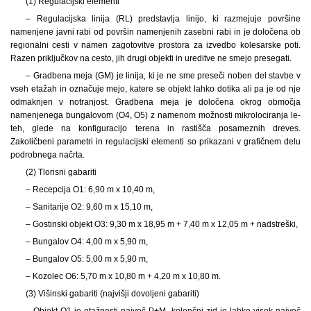
(1) Regulacijski elementi
– Regulacijska linija (RL) predstavlja linijo, ki razmejuje površine
namenjene javni rabi od površin namenjenih zasebni rabi in je določena ob
regionalni cesti v namen zagotovitve prostora za izvedbo kolesarske poti.
Razen priključkov na cesto, jih drugi objekti in ureditve ne smejo presegati.
– Gradbena meja (GM) je linija, ki je ne sme preseči noben del stavbe v
vseh etažah in označuje mejo, katere se objekt lahko dotika ali pa je od nje
odmaknjen v notranjost. Gradbena meja je določena okrog območja
namenjenega bungalovom (O4, O5) z namenom možnosti mikrolociranja le-
teh, glede na konfiguracijo terena in rastišča posameznih dreves.
Zakoličbeni parametri in regulacijski elementi so prikazani v grafičnem delu
podrobnega načrta.
(2) Tlorisni gabariti
– Recepcija O1: 6,90 m x 10,40 m,
– Sanitarije O2: 9,60 m x 15,10 m,
– Gostinski objekt O3: 9,30 m x 18,95 m + 7,40 m x 12,05 m + nadstreški,
– Bungalov O4: 4,00 m x 5,90 m,
– Bungalov O5: 5,00 m x 5,90 m,
– Kozolec O6: 5,70 m x 10,80 m + 4,20 m x 10,80 m.
(3) Višinski gabariti (najvišji dovoljeni gabariti)
– Objekt O1 je etažnosti največ P+M, kolenčni zid je lahko visok največ