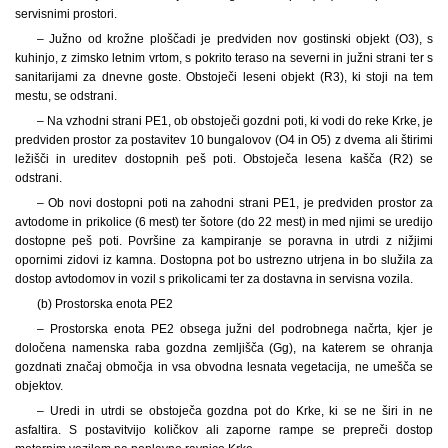
servisnimi prostori.
– Južno od krožne ploščadi je predviden nov gostinski objekt (O3), s
kuhinjo, z zimsko letnim vrtom, s pokrito teraso na severni in južni strani ter s
sanitarijami za dnevne goste. Obstoječi leseni objekt (R3), ki stoji na tem
mestu, se odstrani.
– Na vzhodni strani PE1, ob obstoječi gozdni poti, ki vodi do reke Krke, je
predviden prostor za postavitev 10 bungalovov (O4 in O5) z dvema ali štirimi
ležišči in ureditev dostopnih peš poti. Obstoječa lesena kašča (R2) se
odstrani.
– Ob novi dostopni poti na zahodni strani PE1, je predviden prostor za
avtodome in prikolice (6 mest) ter šotore (do 22 mest) in med njimi se uredijo
dostopne peš poti. Površine za kampiranje se poravna in utrdi z nižjimi
opornimi zidovi iz kamna. Dostopna pot bo ustrezno utrjena in bo služila za
dostop avtodomov in vozil s prikolicami ter za dostavna in servisna vozila.
(b) Prostorska enota PE2
– Prostorska enota PE2 obsega južni del podrobnega načrta, kjer je
določena namenska raba gozdna zemljišča (Gg), na katerem se ohranja
gozdnati značaj območja in vsa obvodna lesnata vegetacija, ne umešča se
objektov.
– Uredi in utrdi se obstoječa gozdna pot do Krke, ki se ne širi in ne
asfaltira. S postavitvijo količkov ali zaporne rampe se prepreči dostop