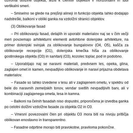
oziroma dolžine objekta, težiti k členitvi objektov v horizontalni in tudi
vertikalni smeri.
– Smiselno se glede na prejšnji alineji in funkcijo objekta lahko dodajajo
nadstreški, balkoni v obliki ganka na vzdolžni stranici objektov.
(3) Oblikovanje fasad
– Pri oblikovanju fasad, detajlih in uporabi materialov naj se v čim večji
meri povzemajo arhitekturni elementi avtohtone dolenjske arhitekture, na
primer dolenjski svinjak za oblikovanje bungalovov (O4, O5), kašča za
oblikovanje recepcije (O1), dolenjska kmečka hiša za oblikovanje
gostinskega objekta (O3) in sanitarij (O3), kozolec toplar, pod in podobno.
– Uporabljajo naj se naravni materiali, predvsem les, opeka, glina,
zaglajen omet in kamen, nevpadljivo oblikovanje in naravi prijazna obdelava
materialov.
– Fasade so lahko izvedene v lesu ali v zaglajenem ometu, v spektru od
bele do naravnih zemeljskih tonov, vendar svetlih nevpadljivih barv, ali v
kombinaciji zaglajenega ometa, lesa in kamna.
– Balkoni na čelnih fasadah niso dopustni, priporočena je izvedba ganka
po celotni dolžini vzdolžne fasade za objekta O2 in O3.
– Vmesni povezovalni člen pri objektu O3 mora biti na nivoju pritličja
oblikovan enostavno in transparentno.
– Fasadne odprtine morajo biti pravokotne, praviloma pokončne.