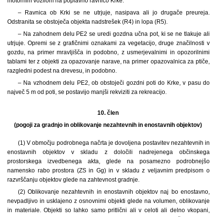
motornim vozilom na poplavno ravnico Krke.
– Ravnica ob Krki se ne utrjuje, nasipava ali jo drugače preureja.
Odstranita se obstoječa objekta nadstrešek (R4) in lopa (R5).
– Na zahodnem delu PE2 se uredi gozdna učna pot, ki se ne tlakuje ali
utrjuje. Opremi se z grafičnimi oznakami za vegetacijo, druge značilnosti v
gozdu, na primer mravljišča in podobno, z usmerjevalnimi in opozorilnimi
tablami ter z objekti za opazovanje narave, na primer opazovalnica za ptiče,
razgledni podest na drevesu, in podobno.
– Na vzhodnem delu PE2, ob obstoječi gozdni poti do Krke, v pasu do
največ 5 m od poti, se postavijo manjši rekviziti za rekreacijo.
10. člen
(pogoji za gradnjo in oblikovanje nezahtevnih in enostavnih objektov)
(1) V območju podrobnega načrta je dovoljena postavitev nezahtevnih in
enostavnih objektov v skladu z določili nadrejenega občinskega
prostorskega izvedbenega akta, glede na posamezno podrobnejšo
namensko rabo prostora (ZS in Gg) in v skladu z veljavnim predpisom o
razvrščanju objektov glede na zahtevnost gradnje.
(2) Oblikovanje nezahtevnih in enostavnih objektov naj bo enostavno,
nevpadljivo in usklajeno z osnovnimi objekti glede na volumen, oblikovanje
in materiale. Objekti so lahko samo pritlični ali v celoti ali delno vkopani,