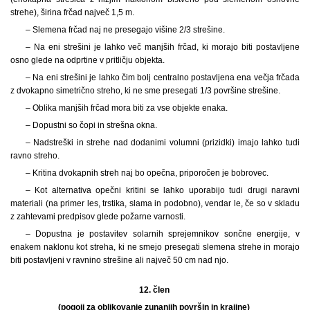
strehe), širina frčad največ 1,5 m.
– Slemena frčad naj ne presegajo višine 2/3 strešine.
– Na eni strešini je lahko več manjših frčad, ki morajo biti postavljene
osno glede na odprtine v pritličju objekta.
– Na eni strešini je lahko čim bolj centralno postavljena ena večja frčada
z dvokapno simetrično streho, ki ne sme presegati 1/3 površine strešine.
– Oblika manjših frčad mora biti za vse objekte enaka.
– Dopustni so čopi in strešna okna.
– Nadstreški in strehe nad dodanimi volumni (prizidki) imajo lahko tudi
ravno streho.
– Kritina dvokapnih streh naj bo opečna, priporočen je bobrovec.
– Kot alternativa opečni kritini se lahko uporabijo tudi drugi naravni
materiali (na primer les, trstika, slama in podobno), vendar le, če so v skladu
z zahtevami predpisov glede požarne varnosti.
– Dopustna je postavitev solarnih sprejemnikov sončne energije, v
enakem naklonu kot streha, ki ne smejo presegati slemena strehe in morajo
biti postavljeni v ravnino strešine ali največ 50 cm nad njo.
12. člen
(pogoji za oblikovanje zunanjih površin in krajine)