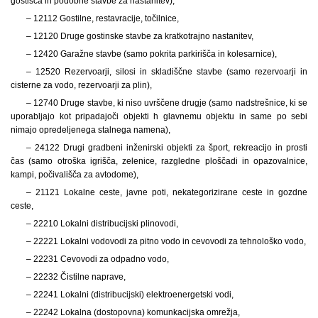
gostišča in podobne stavbe za nastanitev),
– 12112 Gostilne, restavracije, točilnice,
– 12120 Druge gostinske stavbe za kratkotrajno nastanitev,
– 12420 Garažne stavbe (samo pokrita parkirišča in kolesarnice),
– 12520 Rezervoarji, silosi in skladiščne stavbe (samo rezervoarji in
cisterne za vodo, rezervoarji za plin),
– 12740 Druge stavbe, ki niso uvrščene drugje (samo nadstrešnice, ki se
uporabljajo kot pripadajoči objekti h glavnemu objektu in same po sebi
nimajo opredeljenega stalnega namena),
– 24122 Drugi gradbeni inženirski objekti za šport, rekreacijo in prosti
čas (samo otroška igrišča, zelenice, razgledne ploščadi in opazovalnice,
kampi, počivališča za avtodome),
– 21121 Lokalne ceste, javne poti, nekategorizirane ceste in gozdne
ceste,
– 22210 Lokalni distribucijski plinovodi,
– 22221 Lokalni vodovodi za pitno vodo in cevovodi za tehnološko vodo,
– 22231 Cevovodi za odpadno vodo,
– 22232 Čistilne naprave,
– 22241 Lokalni (distribucijski) elektroenergetski vodi,
– 22242 Lokalna (dostopovna) komunkacijska omrežja,