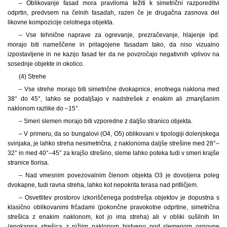
– Oblikovanje fasad mora praviloma težiti k simetrični razporeditvi
odprtin, predvsem na čelnih fasadah, razen če je drugačna zasnova del
likovne kompozicije celotnega objekta.
– Vse tehnične naprave za ogrevanje, prezračevanje, hlajenje ipd.
morajo biti nameščene in prilagojene fasadam tako, da niso vizualno
izpostavljene in ne kazijo fasad ter da ne povzročajo negativnih vplivov na
sosednje objekte in okolico.
(4) Strehe
– Vse strehe morajo biti simetrične dvokapnice, enotnega naklona med
38° do 45°, lahko se podaljšajo v nadstrešek z enakim ali zmanjšanim
naklonom razlike do –15°.
– Smeri slemen morajo biti vzporedne z daljšo stranico objekta.
– V primeru, da so bungalovi (O4, O5) oblikovani v tipologiji dolenjskega
svinjaka, je lahko streha nesimetrična, z naklonoma daljše strešine med 28°–
32° in med 40°–45° za krajšo strešino, sleme lahko poteka tudi v smeri krajše
stranice tlorisa.
– Nad vmesnim povezovalnim členom objekta O3 je dovoljena poleg
dvokapne, tudi ravna streha, lahko kot nepokrita terasa nad pritličjem.
– Osvetlitev prostorov izkoriščenega podstrešja objektov je dopustna s
klasično oblikovanimi frčadami (pokončne pravokotne odprtine, simetrična
strešica z enakim naklonom, kot jo ima streha) ali v obliki sušilnih lin
(enokapna strešica z nižjim naklonom bistveno pod slemenom osnovne