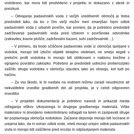
vodotesno, kar mora biti predvideno v projektu in dokazano z atesti in
preizkusi.
– Odvajanje padavinskih voda z večjih ureditvenih območij je treba
predvideti tako, da bo v čim večji možni meri zmanjšan hipni odtok
padavinskih voda z urbanih površin, kar pomeni, da je potrebno predvideti
zadrževanje padavinskih voda pred iztokom v površinske odvodnike
(zatravitev, travne plošče, zadrževalni bazeni, suhi zadrževalniki ...).
– V primeru, da bodo očiščene padavinske vode iz območja speljane v
vodotok, morajo biti iztočni objekti detajlno obdelani, ne smejo segati v
pretočni profil vodotoka in morajo biti oblikovani v naklonu brežine z
vgrajeno povratno zaklopko. Potrebno je predvideti ustrezno protierozijsko
zaščito struge vodotoka v območju izpustov, tako po obsegu, kot tudi po
načinu.
– Za vso škodo, ki bi nastala na vodnem režimu zaradi neustrezne ali
nekvalitetne izvedbe gradbenih del ali projekta, je v celoti odgovoren
investitor.
– V projektni dokumentaciji je potrebno navesti in prikazati mesta
odlaganja viškov izkopanega in drugega gradbenega materiala. Viške
materialov ni dovoljeno nekontrolirano odlagati na teren in zasipavati struge
ter poplavnega območja vodotokov. Začasne deponije morajo biti locirane in
urejena tako, da ni oviran odtok vode, imeti morajo urejen odtok padavinskih
voda in morajo biti zaščitene pred erozijo in odplavljanjem materiala.