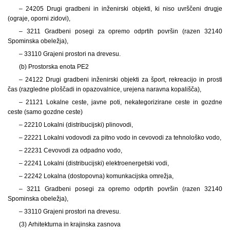
– 24205 Drugi gradbeni in inženirski objekti, ki niso uvrščeni drugje
(ograje, oporni zidovi),
– 3211 Gradbeni posegi za opremo odprtih površin (razen 32140
Spominska obeležja),
– 33110 Grajeni prostori na drevesu.
(b) Prostorska enota PE2
– 24122 Drugi gradbeni inženirski objekti za šport, rekreacijo in prosti
čas (razgledne ploščadi in opazovalnice, urejena naravna kopališča),
– 21121 Lokalne ceste, javne poti, nekategorizirane ceste in gozdne
ceste (samo gozdne ceste)
– 22210 Lokalni (distribucijski) plinovodi,
– 22221 Lokalni vodovodi za pitno vodo in cevovodi za tehnološko vodo,
– 22231 Cevovodi za odpadno vodo,
– 22241 Lokalni (distribucijski) elektroenergetski vodi,
– 22242 Lokalna (dostopovna) komunkacijska omrežja,
– 3211 Gradbeni posegi za opremo odprtih površin (razen 32140
Spominska obeležja),
– 33110 Grajeni prostori na drevesu.
(3) Arhitekturna in krajinska zasnova