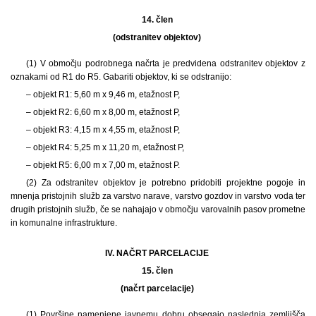
14. člen
(odstranitev objektov)
(1) V območju podrobnega načrta je predvidena odstranitev objektov z
oznakami od R1 do R5. Gabariti objektov, ki se odstranijo:
– objekt R1: 5,60 m x 9,46 m, etažnost P,
– objekt R2: 6,60 m x 8,00 m, etažnost P,
– objekt R3: 4,15 m x 4,55 m, etažnost P,
– objekt R4: 5,25 m x 11,20 m, etažnost P,
– objekt R5: 6,00 m x 7,00 m, etažnost P.
(2) Za odstranitev objektov je potrebno pridobiti projektne pogoje in
mnenja pristojnih služb za varstvo narave, varstvo gozdov in varstvo voda ter
drugih pristojnih služb, če se nahajajo v območju varovalnih pasov prometne
in komunalne infrastrukture.
IV. NAČRT PARCELACIJE
15. člen
(načrt parcelacije)
(1) Površine namenjene javnemu dobru obsegajo naslednja zemljišča