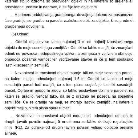
katerem stojijo oziroma so predvideni objekti in na katerem so urejene ali
predvidene ureditve in naprave, ki služijo tem objektom.
– V primeru pridobivanja gradbenega dovoljenja ločeno za posamezne
faze gradnje, se gradbena parcela vsakokrat določi za objekte, ki so predmet
gradbenega dovoljenja.
(6) Odmiki
– Odmiki objektov so lahko najmanj 3 m od najbolj izpostavljenega
objekta do meje sosednjega zemljišča. Odmiki so lahko manjši, če zmanjšani
odmik ne povzroča nedopustnega vpliva na zemljišča v vplivnem območju,
omogoča požarno varnost ter vzdrževanje stavbe in če s tem soglašajo
lastniki sosednjih zemljišč.
– Nezahtevni in enostavni objekti morajo biti od meje sosednjih parcel,
na katere mejijo, odmaknjeni najmanj 1,5 m. Odmiki so lahko od meje
sosednjih parcel tudi manjši, če s tem pisno soglašajo lastniki sosednjih
parcel. Ograje in podporni zidovi so lahko postavljeni do meje parcele, na
kateri se gradijo, vendar tako, da se z gradnjo ne posega na sosednje
zemljišče. Če se gradijo na meji, se morajo lastniki zemljišč, na katere ti
objekti mejijo, o tem pisno sporazumeti.
– Nezahtevni in enostavni objekti morajo biti odmaknjeni od cest in
drugih javnih površin najmanj 5 m oziroma se lahko dotikajo regulacijske
linije (RL). Za odmike od drugih javnih površin veljajo določbe prejšnje
alineje.