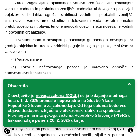
– Zaradi zagotavljanja optimalnega varstva pred škodljivim delovanjem
voda na vodnem in priobalnem zemljišču vodotoka ni dovoljeno postavljati
objektov, ki bi lahko ogrožali stabilnost vodnih in priobalnih zemljišč,
zmanjševali varnost pred škodljivim delovanjem voda, ovirali normalen
pretok vode, plavin, plavja, ter onemogočali obstoj in razmnoževanje vodnih
in obvodnih organizmov.
– Investitor mora v postopku pridobivanja gradbenega dovoljenja za
gradnjo objektov in ureditev pridobiti pogoje in soglasje pristojne službe za
varstvo voda.
(4) Varstvo narave
(a) Lokacija načrtovanega posega je varovano območje z
naravovarstvenim statusom:
– Posebno varstveno območje Krka s pritoki (SI3000338).
×
Obvestilo
– Naravne vrednote – reka Krka (id. št. 128 V), drevesna naravna
vrednota Smrečje-beli gaber 2 (id. št. 3518).
Z uveljavitvijo
novega zakona (ZOUL)
se je
izdajanje uradnega
lista s 1. 3. 2026 preneslo
neposredno
na Službo Vlade
– Ekološko pomembno območje Krka-reka (id. št. 65100).
Republike Slovenije za zakonodajo
. Od tega datuma bodo vse
(b) Investitor mora na območju podrobnega načrta zagotavljati in izvajati
objave dostopne izključno v elektronski obliki na spletišču
Pravnega informacijskega sistema Republike Slovenije (PISRS),
naslednje omilitvene ukrepe:
tiskana izdaja pa se z 28. 2. 2026 ukinja.
– Za varstvo zavarovane in ogrožene vrste netopirja – navadni netopir
(Myotis myotis) se na podlagi predpisov o svetlobnem onesnaženju, zunanja
osvetlitev uredi s popolnoma zasenčenimi svetili, sijalke s poudarjenim