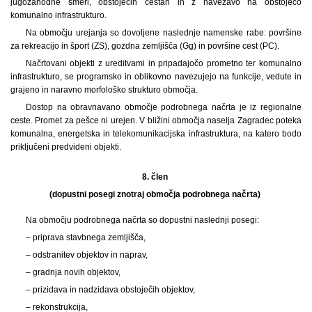
jugozahodne smeri, obstoječih cestah in z navezavo na obstoječo
komunalno infrastrukturo.
Na območju urejanja so dovoljene naslednje namenske rabe: površine
za rekreacijo in šport (ZS), gozdna zemljišča (Gg) in površine cest (PC).
Načrtovani objekti z ureditvami in pripadajočo prometno ter komunalno
infrastrukturo, se programsko in oblikovno navezujejo na funkcije, vedute in
grajeno in naravno morfološko strukturo območja.
Dostop na obravnavano območje podrobnega načrta je iz regionalne
ceste. Promet za pešce ni urejen. V bližini območja naselja Zagradec poteka
komunalna, energetska in telekomunikacijska infrastruktura, na katero bodo
priključeni predvideni objekti.
8. člen
(dopustni posegi znotraj območja podrobnega načrta)
Na območju podrobnega načrta so dopustni naslednji posegi:
– priprava stavbnega zemljišča,
– odstranitev objektov in naprav,
– gradnja novih objektov,
– prizidava in nadzidava obstoječih objektov,
– rekonstrukcija,