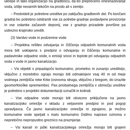
ukrepe in tako organizacijo na gradbišču, da bo preprečeno onesnaževanje
voda, izlitje nevarnih tekočin na prosto ali v zemljo.
– Predvideti je potrebne ureditve po zaključku gradbenih del. Po končani
gradnji bo potrebno odstraniti vse za potrebe gradnje postavljene provizorije
in vse ostanke začasnih deponij, vse z gradnjo prizadete površine pa
ustrezno krajinsko urediti.
(3) Varstvo vode in podzemne vode
– Projektna rešitev odvajanja in čiščenja odpadnih komunalnih voda
mora biti usklajena s predpisi o odvajanju in čiščenju komunalne in
padavinske odpadne vode, o emisiji snovi in toplote pri odvajanju odpadnih
voda v vode in javno kanalizacijo.
– Vsi objekti s pripadajočo komunalno, prometno in zunanjo ureditvijo,
vključno z morebitno ograjo morajo biti odmaknjeni vsaj 40 m od meje
vodnega zemljišča reke Krke (osnovna struga, vključno z bregom, do izrazite
geomorfološke spremembe). Pas priobalnega zemljišča v območju ureditve
je potrebno v projektni dokumentaciji označiti in kotirati.
– Vse odpadne vode morajo biti obvezno priključene na javno
kanalizacijsko omrežje v skladu z veljavnimi predpisi in pod pogoji
upravljavca. Če javno kanalizacijsko omrežje ni zgrajeno, je možno
komunalne vode speljati v malo komunalno čistilno napravo oziroma v
nepretočno nepropustno greznico na praznjenje.
– Vsi kanali in jaški kanalizacijskega omrežja morajo biti grajeni