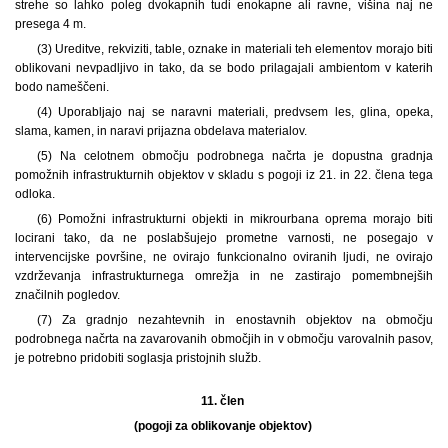
strehe so lahko poleg dvokapnih tudi enokapne ali ravne, višina naj ne
presega 4 m.
(3) Ureditve, rekviziti, table, oznake in materiali teh elementov morajo biti
oblikovani nevpadljivo in tako, da se bodo prilagajali ambientom v katerih
bodo nameščeni.
(4) Uporabljajo naj se naravni materiali, predvsem les, glina, opeka,
slama, kamen, in naravi prijazna obdelava materialov.
(5) Na celotnem območju podrobnega načrta je dopustna gradnja
pomožnih infrastrukturnih objektov v skladu s pogoji iz 21. in 22. člena tega
odloka.
(6) Pomožni infrastrukturni objekti in mikrourbana oprema morajo biti
locirani tako, da ne poslabšujejo prometne varnosti, ne posegajo v
intervencijske površine, ne ovirajo funkcionalno oviranih ljudi, ne ovirajo
vzdrževanja infrastrukturnega omrežja in ne zastirajo pomembnejših
značilnih pogledov.
(7) Za gradnjo nezahtevnih in enostavnih objektov na območju
podrobnega načrta na zavarovanih območjih in v območju varovalnih pasov,
je potrebno pridobiti soglasja pristojnih služb.
11. člen
(pogoji za oblikovanje objektov)