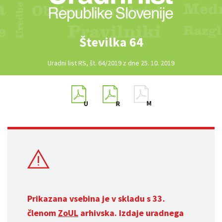
Številka 64
Uradni list RS, št. 64/2019 z dne 25. 10. 2019
Prikazana vsebina je v skladu s 33.
členom
ZoUL
arhivska. Izdaje uradnega