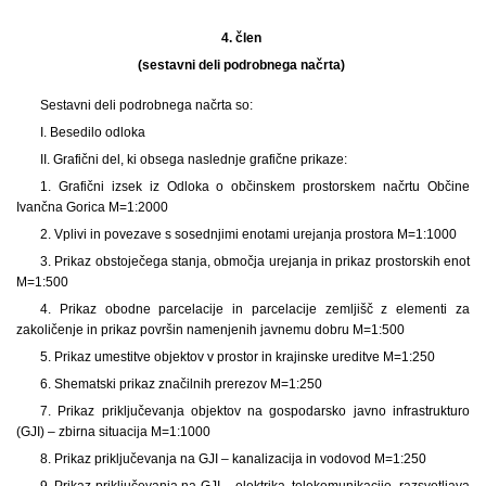
4. člen
(sestavni deli podrobnega načrta)
Sestavni deli podrobnega načrta so:
I. Besedilo odloka
II. Grafični del, ki obsega naslednje grafične prikaze:
1. Grafični izsek iz Odloka o občinskem prostorskem načrtu Občine
Ivančna Gorica M=1:2000
2. Vplivi in povezave s sosednjimi enotami urejanja prostora M=1:1000
3. Prikaz obstoječega stanja, območja urejanja in prikaz prostorskih enot
M=1:500
4. Prikaz obodne parcelacije in parcelacije zemljišč z elementi za
zakoličenje in prikaz površin namenjenih javnemu dobru M=1:500
5. Prikaz umestitve objektov v prostor in krajinske ureditve M=1:250
6. Shematski prikaz značilnih prerezov M=1:250
7. Prikaz priključevanja objektov na gospodarsko javno infrastrukturo
(GJI) – zbirna situacija M=1:1000
8. Prikaz priključevanja na GJI – kanalizacija in vodovod M=1:250
9. Prikaz priključevanja na GJI – elektrika, telekomunikacije, razsvetljava