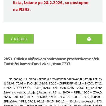
lista, izdane po 28.2.2026, so dostopne
na
PISRS
.
KAZALO
2853. Odlok o občinskem podrobnem prostorskem načrtu
Turistični kamp »Park Loka«, stran 7737.
Na podlagi 61. člena Zakona o prostorskem načrtovanju (Uradni list RS,
št. 33/07, 70/08 – ZVO-1B, 108/09, 80/10 – ZUPUDPP, 43/11 – ZKZ-C, 57/12,
57/12 – ZUPUDPP-A, 109/12, 76/14 – odl. US in 14/15 – ZUUJFO), 42. člena
Zakona o varstvu okolja (Uradni list RS, št. 39/06 – UPB, 49/06 – ZMetD,
66/06 – odl. US, 33/07 – ZPNačrt, 57/08 – ZFO-1A, 70/08, 108/09, 108/09 –
ZPNačrt-A, 48/12, 57/12, 92/13, 56/15, 102/15 in 30/16) v povezavi z 273.