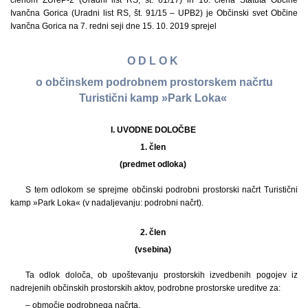
členom ZUreP-2 (Uradni list RS, št. 61/17) in 16. člena Statuta Občine
Ivančna Gorica (Uradni list RS, št. 91/15 – UPB2) je Občinski svet Občine
Ivančna Gorica na 7. redni seji dne 15. 10. 2019 sprejel
O D L O K
o občinskem podrobnem prostorskem načrtu
Turistični kamp »Park Loka«
I. UVODNE DOLOČBE
1. člen
(predmet odloka)
S tem odlokom se sprejme občinski podrobni prostorski načrt Turistični
kamp »Park Loka« (v nadaljevanju: podrobni načrt).
2. člen
(vsebina)
Ta odlok določa, ob upoštevanju prostorskih izvedbenih pogojev iz
nadrejenih občinskih prostorskih aktov, podrobne prostorske ureditve za:
– območje podrobnega načrta,