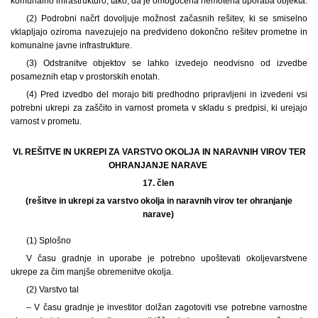
komunalno infrastrukturo, tako, da je omogočena nemotena uporaba objekta.
(2) Podrobni načrt dovoljuje možnost začasnih rešitev, ki se smiselno
vklapljajo oziroma navezujejo na predvideno dokončno rešitev prometne in
komunalne javne infrastrukture.
(3) Odstranitve objektov se lahko izvedejo neodvisno od izvedbe
posameznih etap v prostorskih enotah.
(4) Pred izvedbo del morajo biti predhodno pripravljeni in izvedeni vsi
potrebni ukrepi za zaščito in varnost prometa v skladu s predpisi, ki urejajo
varnost v prometu.
VI. REŠITVE IN UKREPI ZA VARSTVO OKOLJA IN NARAVNIH VIROV TER
OHRANJANJE NARAVE
17. člen
(rešitve in ukrepi za varstvo okolja in naravnih virov ter ohranjanje
narave)
(1) Splošno
V času gradnje in uporabe je potrebno upoštevati okoljevarstvene
ukrepe za čim manjše obremenitve okolja.
(2) Varstvo tal
– V času gradnje je investitor dolžan zagotoviti vse potrebne varnostne