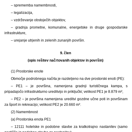
– sprememba namembnosti,
– legalizacija,
– vzdrževanje obstoječih objektov,
– gradnja prometne, komunalne, energetske in druge gospodarske
infrastrukture,
– urejanje utrjenih in zelenih zunanjih površin.
9. člen
(opis rešitev načrtovanih objektov in površin)
(1) Prostorske enote
Območje podrobnega načrta je razdeljeno na dve prostorski enoti (PE):
– PE1 – je površina, namenjena gradnji turističnega kampa, s
pripadajočo infrastrukturno ureditvijo in priključki; velikost PE1 je 8.879 m²,
– PE2 – je površina namenjena ureditvi gozdne učne poti in površinam
za šport in rekreacijo; velikost PE2 je 20.660 m².
(2) Namembnost
(a) Prostorska enota PE1
– 12111 hotelske in podobne stavbe za kratkotrajno nastanitev (samo