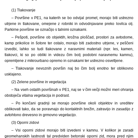
(1) Tlakovanje
– Površine v PE1, na katerih se bo odvijal promet, morajo biti ustrezno
utrjene in tlakovane, omejene z robniki in odvodnjavane preko lovilca olj.
Parkirne površine se označijo s talnimi oznakami.
– Pešpoti, površine ob objektih, krožna ploščad, prostori za avtodome,
kamp prikolice in šotore ter ostalo, morajo biti zadostno utrjene, v peščeni
izvedbi, lahko so tudi tlakovane z naravnimi materiali (npr. les, kamen,
tlakovci, ki so po obliki in videzu čim bolj podobni naravnemu kamnu),
opremljene z mikrourbano opremo in oznakami ter ustrezno osvetljene.
– Tlakovanje nevoznih površin naj bo čim bolj enotno ter oblikovno
usklajeno.
(2) Zelene površine in vegetacija
– Na vseh ostalih površinah v PE1, naj se v čim večji možni meri ohranja
obstoječa vitalna vegetacija in podrast.
– Po končani gradnji se morajo površine okoli objektov in ureditev
oblikovati tako, da se poravnajo do kontaktnih brežin, zatravijo in zasadijo z
avtohtono drevesno in grmovno vegetacijo.
(3) Oporni zidovi
– Vsi oporni zidovi morajo biti izvedeni v kamnu. V kolikor je zaradi
geomehanskih lastnosti tal predviden betonski oporni zid, mora pred njim