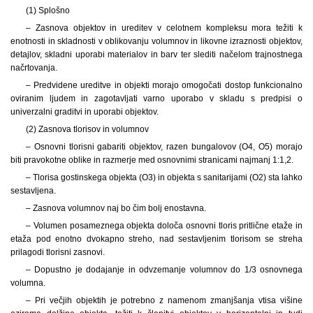
(1) Splošno
– Zasnova objektov in ureditev v celotnem kompleksu mora težiti k
enotnosti in skladnosti v oblikovanju volumnov in likovne izraznosti objektov,
detajlov, skladni uporabi materialov in barv ter slediti načelom trajnostnega
načrtovanja.
– Predvidene ureditve in objekti morajo omogočati dostop funkcionalno
oviranim ljudem in zagotavljati varno uporabo v skladu s predpisi o
univerzalni graditvi in uporabi objektov.
(2) Zasnova tlorisov in volumnov
– Osnovni tlorisni gabariti objektov, razen bungalovov (O4, O5) morajo
biti pravokotne oblike in razmerje med osnovnimi stranicami najmanj 1:1,2.
– Tlorisa gostinskega objekta (O3) in objekta s sanitarijami (O2) sta lahko
sestavljena.
– Zasnova volumnov naj bo čim bolj enostavna.
– Volumen posameznega objekta določa osnovni tloris pritlične etaže in
etaža pod enotno dvokapno streho, nad sestavljenim tlorisom se streha
prilagodi tlorisni zasnovi.
– Dopustno je dodajanje in odvzemanje volumnov do 1/3 osnovnega
volumna.
– Pri večjih objektih je potrebno z namenom zmanjšanja vtisa višine