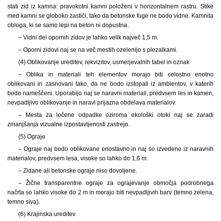
stati zid iz kamna: pravokotni kamni položeni v horizontalnem rastru. Stike
med kamni se globoko zastiči, tako da betonske fuge ne bodo vidne. Kamnita
obloga, ki se samo lepi na beton ni dopustna.
– Vidni del opornih zidov je lahko velik največ 1,5 m.
– Oporni zidovi naj se na več mestih ozelenijo s plezalkami.
(4) Oblikovanje ureditev, rekvizitov, usmerjevalnih tabel in oznak
– Oblika in materiali teh elementov morajo biti celostno enotno
oblikovani in zasnovani tako, da ne bodo izstopali iz ambientov, v katerih
bodo nameščeni. Uporabijo naj se naravni materiali, predvsem les in kamen,
nevpadljivo oblikovanje in naravi prijazna obdelava materialov.
– Mesta za ločene odpadke oziroma ekološki otoki naj se zaradi
zmanjšanja vizualne izpostavljenosti zastrejo.
(5) Ograje
– Ograje naj bodo oblikovane enostavno in naj so izvedene iz naravnih
materialov, predvsem lesa, visoke so lahko do 1,6 m.
– Zidane ali betonske ograje niso dovoljene.
– Žične transparentne ograje za ograjevanje območja podrobnega
načrta so lahko visoke do 2 m in morajo biti nevpadljivih barv (temno zelena,
temno siva).
(6) Krajinska ureditev