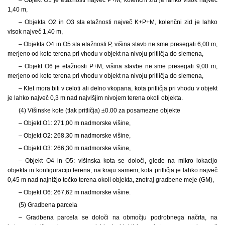
1,40 m,
– Objekta O2 in O3 sta etažnosti največ K+P+M, kolenčni zid je lahko
visok največ 1,40 m,
– Objekta O4 in O5 sta etažnosti P, višina stavb ne sme presegati 6,00 m,
merjeno od kote terena pri vhodu v objekt na nivoju pritličja do slemena,
– Objekt O6 je etažnosti P+M, višina stavbe ne sme presegati 9,00 m,
merjeno od kote terena pri vhodu v objekt na nivoju pritličja do slemena,
– Klet mora biti v celoti ali delno vkopana, kota pritličja pri vhodu v objekt
je lahko največ 0,3 m nad najvišjim nivojem terena okoli objekta.
(4) Višinske kote (tlak pritličja) ±0.00 za posamezne objekte
– Objekt O1: 271,00 m nadmorske višine,
– Objekt O2: 268,30 m nadmorske višine,
– Objekt O3: 266,30 m nadmorske višine,
– Objekt O4 in O5: višinska kota se določi, glede na mikro lokacijo
objekta in konfiguracijo terena, na kraju samem, kota pritličja je lahko največ
0,45 m nad najnižjo točko terena okoli objekta, znotraj gradbene meje (GM),
– Objekt O6: 267,62 m nadmorske višine.
(5) Gradbena parcela
– Gradbena parcela se določi na območju podrobnega načrta, na