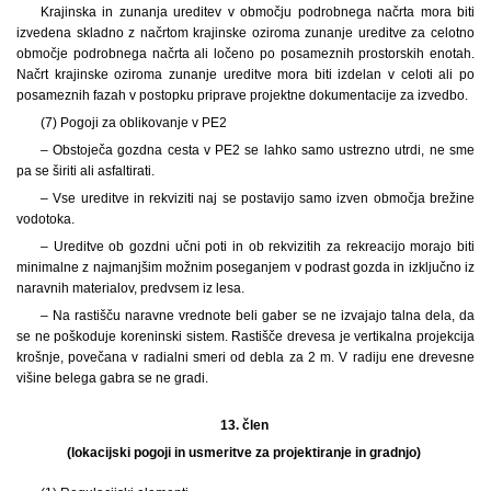
Krajinska in zunanja ureditev v območju podrobnega načrta mora biti
izvedena skladno z načrtom krajinske oziroma zunanje ureditve za celotno
območje podrobnega načrta ali ločeno po posameznih prostorskih enotah.
Načrt krajinske oziroma zunanje ureditve mora biti izdelan v celoti ali po
posameznih fazah v postopku priprave projektne dokumentacije za izvedbo.
(7) Pogoji za oblikovanje v PE2
– Obstoječa gozdna cesta v PE2 se lahko samo ustrezno utrdi, ne sme
pa se širiti ali asfaltirati.
– Vse ureditve in rekviziti naj se postavijo samo izven območja brežine
vodotoka.
– Ureditve ob gozdni učni poti in ob rekvizitih za rekreacijo morajo biti
minimalne z najmanjšim možnim poseganjem v podrast gozda in izključno iz
naravnih materialov, predvsem iz lesa.
– Na rastišču naravne vrednote beli gaber se ne izvajajo talna dela, da
se ne poškoduje koreninski sistem. Rastišče drevesa je vertikalna projekcija
krošnje, povečana v radialni smeri od debla za 2 m. V radiju ene drevesne
višine belega gabra se ne gradi.
13. člen
(lokacijski pogoji in usmeritve za projektiranje in gradnjo)