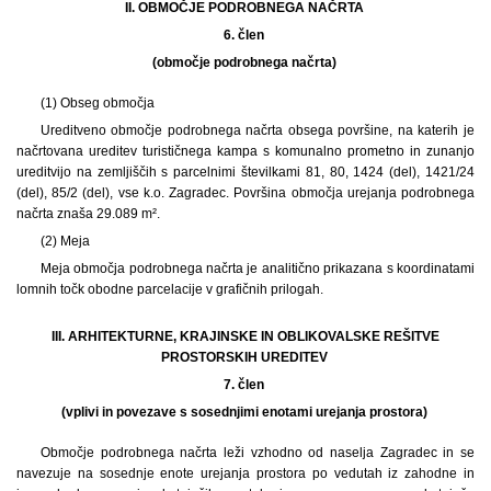
II. OBMOČJE PODROBNEGA NAČRTA
6. člen
(območje podrobnega načrta)
(1) Obseg območja
Ureditveno območje podrobnega načrta obsega površine, na katerih je
načrtovana ureditev turističnega kampa s komunalno prometno in zunanjo
ureditvijo na zemljiščih s parcelnimi številkami 81, 80, 1424 (del), 1421/24
(del), 85/2 (del), vse k.o. Zagradec. Površina območja urejanja podrobnega
načrta znaša 29.089 m².
(2) Meja
Meja območja podrobnega načrta je analitično prikazana s koordinatami
lomnih točk obodne parcelacije v grafičnih prilogah.
III. ARHITEKTURNE, KRAJINSKE IN OBLIKOVALSKE REŠITVE
PROSTORSKIH UREDITEV
7. člen
(vplivi in povezave s sosednjimi enotami urejanja prostora)
Območje podrobnega načrta leži vzhodno od naselja Zagradec in se
navezuje na sosednje enote urejanja prostora po vedutah iz zahodne in