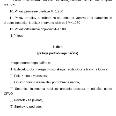
M=1:250
10. Prikaz prometne ureditve M=1:250
11. Prikaz ureditev, potrebnih za obrambo ter varstvo pred naravnimi in
drugimi nesrečami, prikaz intervencijskih poti M=1:250
12. Prikaz odstranitve objektov M=1:500
III. Priloge
5. člen
(priloge podrobnega načrta)
Priloge podrobnega načrta so:
(1) Izvleček iz občinskega prostorskega načrta Občine Ivančna Gorica,
(2) Prikaz stanja v prostoru,
(3) Obrazložitev in utemeljitev podrobnega načrta,
(4) Smernice in mnenja nosilcev urejanja prostora in odločba glede
CPVO,
(5) Povzetek za javnost,
(6) Strokovne podlage.