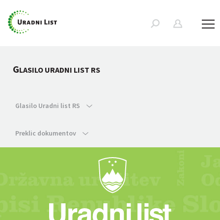
G
LASILO URADNI LIST RS
Glasilo Uradni list RS
Preklic dokumentov