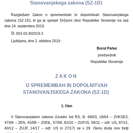
Stanovanjskega zakona (SZ-1D)
Razglašam Zakon o spremembah in dopolnitvah Stanovanjskega
zakona (SZ-1D), ki ga je sprejel Državni zbor Republike Slovenije na seji
dne 24. septembra 2019.
Št. 003-02-8/2019-2
Ljubljana, dne 2. oktobra 2019
Borut Pahor
predsednik
Republike Slovenije
Z A K O N
O SPREMEMBAH IN DOPOLNITVAH
STANOVANJSKEGA ZAKONA (SZ-1D)
1.
člen
V Stanovanjskem zakonu (Uradni list RS, št. 69/03, 18/04 – ZVKSES,
47/06 – ZEN, 45/08 – ZVEtL, 57/08, 62/10 – ZUPJS, 56/11 – odl. US, 87/11,
40/12 – ZUJF, 14/17 – odl. US in 27/17) se v 29. členu doda nov tretji