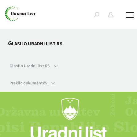
G
LASILO URADNI LIST RS
Glasilo Uradni list RS
Preklic dokumentov