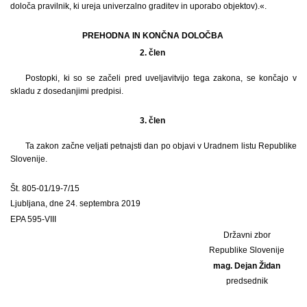
določa pravilnik, ki ureja univerzalno graditev in uporabo objektov).«.
PREHODNA IN KONČNA DOLOČBA
2. člen
Postopki, ki so se začeli pred uveljavitvijo tega zakona, se končajo v
skladu z dosedanjimi predpisi.
3. člen
Ta zakon začne veljati petnajsti dan po objavi v Uradnem listu Republike
Slovenije.
Št. 805-01/19-7/15
Ljubljana, dne 24. septembra 2019
EPA 595-VIII
Državni zbor
Republike Slovenije
mag. Dejan Židan
predsednik