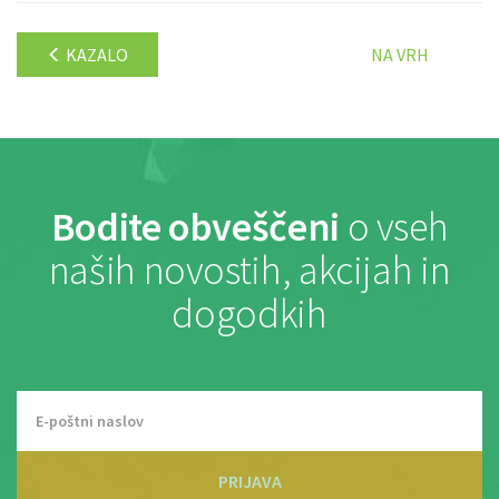
KAZALO
NA VRH
Bodite obveščeni
o vseh
naših novostih, akcijah in
dogodkih
PRIJAVA