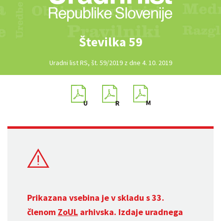
Številka 59
Uradni list RS, št. 59/2019 z dne 4. 10. 2019
Prikazana vsebina je v skladu s 33.
členom
ZoUL
arhivska. Izdaje uradnega