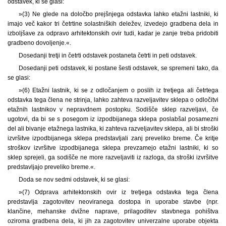
odstavek, ki se glasi:
»(3) Ne glede na določbo prejšnjega odstavka lahko etažni lastniki, ki
imajo več kakor tri četrtine solastniških deležev, izvedejo gradbena dela in
izboljšave za odpravo arhitektonskih ovir tudi, kadar je zanje treba pridobiti
gradbeno dovoljenje.«.
Dosedanji tretji in četrti odstavek postaneta četrti in peti odstavek.
Dosedanji peti odstavek, ki postane šesti odstavek, se spremeni tako, da
se glasi:
»(6) Etažni lastnik, ki se z odločanjem o poslih iz tretjega ali četrtega
odstavka tega člena ne strinja, lahko zahteva razveljavitev sklepa o odločitvi
etažnih lastnikov v nepravdnem postopku. Sodišče sklep razveljavi, če
ugotovi, da bi se s posegom iz izpodbijanega sklepa poslabšal posamezni
del ali bivanje etažnega lastnika, ki zahteva razveljavitev sklepa, ali bi stroški
izvršitve izpodbijanega sklepa predstavljali zanj preveliko breme. Če kritje
stroškov izvršitve izpodbijanega sklepa prevzamejo etažni lastniki, ki so
sklep sprejeli, ga sodišče ne more razveljaviti iz razloga, da stroški izvršitve
predstavljajo preveliko breme.«.
Doda se nov sedmi odstavek, ki se glasi:
»(7) Odprava arhitektonskih ovir iz tretjega odstavka tega člena
predstavlja zagotovitev neoviranega dostopa in uporabe stavbe (npr.
klančine, mehanske dvižne naprave, prilagoditev stavbnega pohištva
oziroma gradbena dela, ki jih za zagotovitev univerzalne uporabe objekta