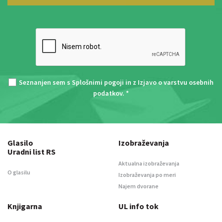
Seznanjen sem s
Splošnimi pogoji
in z
Izjavo o varstvu osebnih
podatkov
. *
Glasilo
Izobraževanja
Uradni list RS
Aktualna izobraževanja
O glasilu
Izobraževanja po meri
Najem dvorane
Knjigarna
UL info tok