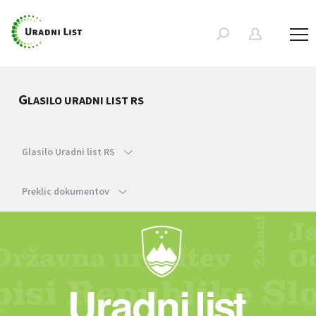
G
LASILO URADNI LIST RS
Glasilo Uradni list RS
Preklic dokumentov