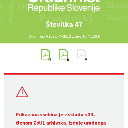
Številka 47
Uradni list RS, št. 47/2019 z dne 26. 7. 2019
Prikazana vsebina je v skladu s 33.
členom
ZoUL
arhivska. Izdaje uradnega