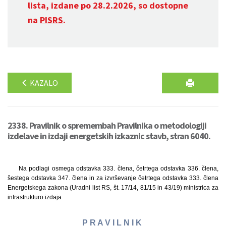
lista, izdane po 28.2.2026, so dostopne
na
PISRS
.
KAZALO
2338. Pravilnik o spremembah Pravilnika o metodologiji
izdelave in izdaji energetskih izkaznic stavb, stran 6040.
Na podlagi osmega odstavka 333. člena, četrtega odstavka 336. člena,
šestega odstavka 347. člena in za izvrševanje četrtega odstavka 333. člena
Energetskega zakona (Uradni list RS, št. 17/14, 81/15 in 43/19) ministrica za
infrastrukturo izdaja
P R A V I L N I K