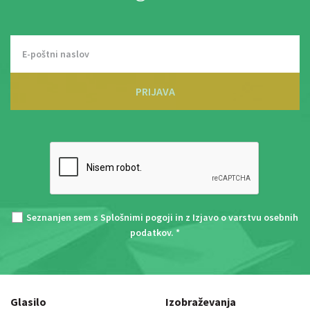
PRIJAVA
Seznanjen sem s
Splošnimi pogoji
in z
Izjavo o varstvu osebnih
podatkov
. *
Glasilo
Izobraževanja