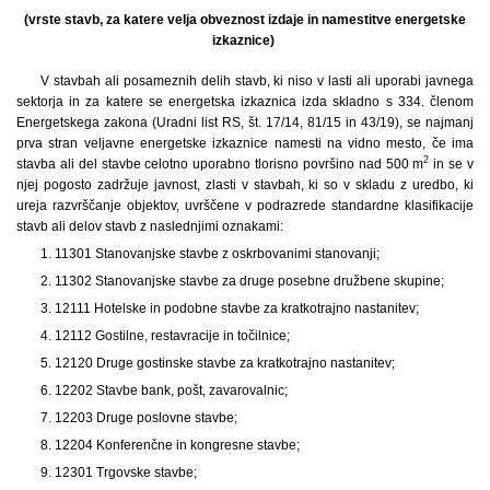
(vrste stavb, za katere velja obveznost izdaje in namestitve energetske
izkaznice)
V stavbah ali posameznih delih stavb, ki niso v lasti ali uporabi javnega
sektorja in za katere se energetska izkaznica izda skladno s 334. členom
Energetskega zakona (Uradni list RS, št. 17/14, 81/15 in 43/19), se najmanj
prva stran veljavne energetske izkaznice namesti na vidno mesto, če ima
2
stavba ali del stavbe celotno uporabno tlorisno površino nad 500 m
in se v
njej pogosto zadržuje javnost, zlasti v stavbah, ki so v skladu z uredbo, ki
ureja razvrščanje objektov, uvrščene v podrazrede standardne klasifikacije
stavb ali delov stavb z naslednjimi oznakami:
1. 11301 Stanovanjske stavbe z oskrbovanimi stanovanji;
2. 11302 Stanovanjske stavbe za druge posebne družbene skupine;
3. 12111 Hotelske in podobne stavbe za kratkotrajno nastanitev;
4. 12112 Gostilne, restavracije in točilnice;
5. 12120 Druge gostinske stavbe za kratkotrajno nastanitev;
6. 12202 Stavbe bank, pošt, zavarovalnic;
7. 12203 Druge poslovne stavbe;
8. 12204 Konferenčne in kongresne stavbe;
9. 12301 Trgovske stavbe;