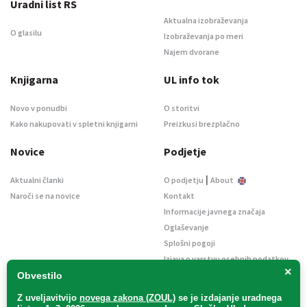
Uradni list RS
Aktualna izobraževanja
O glasilu
Izobraževanja po meri
Najem dvorane
Knjigarna
UL info tok
Novo v ponudbi
O storitvi
Kako nakupovati v spletni knjigarni
Preizkusi brezplačno
Novice
Podjetje
|
Aktualni članki
O podjetju
About
Naroči se na novice
Kontakt
Informacije javnega značaja
Oglaševanje
Splošni pogoji
Izjava o varstvu osebnih podatkov
×
E-dražbe
Obvestilo
Z uveljavitvijo
novega zakona (ZOUL)
se je
izdajanje uradnega