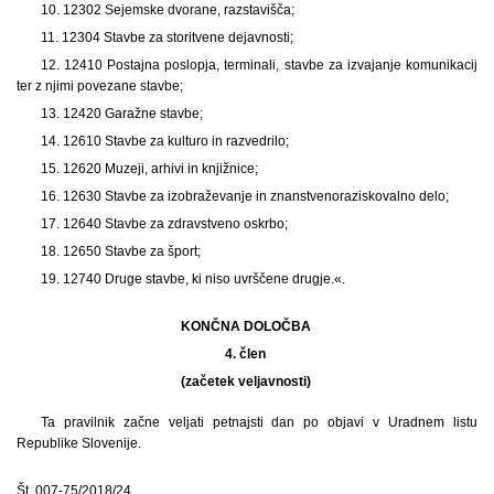
10. 12302 Sejemske dvorane, razstavišča;
11. 12304 Stavbe za storitvene dejavnosti;
12. 12410 Postajna poslopja, terminali, stavbe za izvajanje komunikacij
ter z njimi povezane stavbe;
13. 12420 Garažne stavbe;
14. 12610 Stavbe za kulturo in razvedrilo;
15. 12620 Muzeji, arhivi in knjižnice;
16. 12630 Stavbe za izobraževanje in znanstvenoraziskovalno delo;
17. 12640 Stavbe za zdravstveno oskrbo;
18. 12650 Stavbe za šport;
19. 12740 Druge stavbe, ki niso uvrščene drugje.«.
KONČNA DOLOČBA
4. člen
(začetek veljavnosti)
Ta pravilnik začne veljati petnajsti dan po objavi v Uradnem listu
Republike Slovenije.
Št. 007-75/2018/24