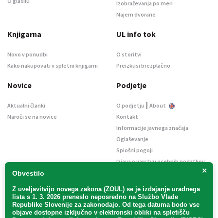
O glasilu
Izobraževanja po meri
Najem dvorane
Knjigarna
UL info tok
Novo v ponudbi
O storitvi
Kako nakupovati v spletni knjigarni
Preizkusi brezplačno
Novice
Podjetje
|
Aktualni članki
O podjetju
About
Naroči se na novice
Kontakt
Informacije javnega značaja
Oglaševanje
Splošni pogoji
Izjava o varstvu osebnih podatkov
×
E-dražbe
Obvestilo
Z uveljavitvijo
novega zakona (ZOUL)
se je
izdajanje uradnega
lista s 1. 3. 2026 preneslo
neposredno
na Službo Vlade
Republike Slovenije za zakonodajo
. Od tega datuma bodo vse
objave dostopne izključno v elektronski obliki na spletišču