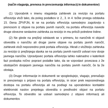
(način vlaganja, prenosa in prevzemanja informacij in dokumentov)
(1) Uporabnik v imenu vlagatelja zahtevek za revizijo na portalu
eRevizija vloži tako, da poleg podatkov iz 2., 3. in 4. točke prvega odstavka
15. člena ZPVPJN, ki se na portalu eRevizija samodejno zagotovijo s
prenosom iz objave na portalu javnih naročil, na portalu eRevizija navede
druge obvezne sestavine zahtevka za revizijo in mu priloži potrebne listine.
(2) Ne glede na prejšnji odstavek se v primeru, ko naročnik ni objavil
obvestila o naročilu ali druge javne objave na portalu javnih naročil,
zahtevek vloži neposredno prek portala eRevizija. Hkrati z vložitvijo zahtevka
za revizijo iz prejšnjega stavka se na portalu javnih naročil ustvari nov dosje
javnega naročila. Upravljavec portala eRevizija lahko naknadno v katerikoli
fazi postopka ročno popravi podatke tako, da se vzpostavi povezava z že
obstoječim dosjejem javnega naročila na portalu javnih naročil, če ta že
obstaja.
(3) Druge informacije in dokumenti se vpogledujejo, vlagajo, prenašajo
in prevzemajo s prijavo na portalu eRevizija, in sicer prek neposrednega
dostopa na portalu eRevizija ali na podlagi na uporabnikov kontaktni
elektronski naslov prejetega obvestila o predhodni objavi na portalu
eRevizija. To obvestilo se ustvari samodejno z objavo informacij ali
dokumentov.