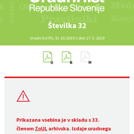
Številka 32
Uradni list RS, št. 32/2019 z dne 17. 5. 2019
Prikazana vsebina je v skladu s 33.
členom
ZoUL
arhivska. Izdaje uradnega