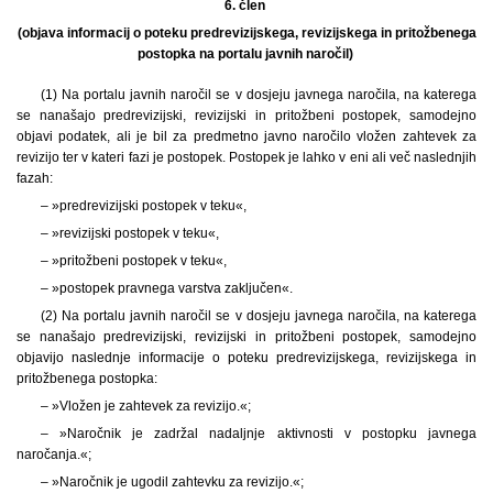
6. člen
(objava informacij o poteku predrevizijskega, revizijskega in pritožbenega
postopka na portalu javnih naročil)
(1) Na portalu javnih naročil se v dosjeju javnega naročila, na katerega
se nanašajo predrevizijski, revizijski in pritožbeni postopek, samodejno
objavi podatek, ali je bil za predmetno javno naročilo vložen zahtevek za
revizijo ter v kateri fazi je postopek. Postopek je lahko v eni ali več naslednjih
fazah:
– »predrevizijski postopek v teku«,
– »revizijski postopek v teku«,
– »pritožbeni postopek v teku«,
– »postopek pravnega varstva zaključen«.
(2) Na portalu javnih naročil se v dosjeju javnega naročila, na katerega
se nanašajo predrevizijski, revizijski in pritožbeni postopek, samodejno
objavijo naslednje informacije o poteku predrevizijskega, revizijskega in
pritožbenega postopka:
– »Vložen je zahtevek za revizijo.«;
– »Naročnik je zadržal nadaljnje aktivnosti v postopku javnega
naročanja.«;
– »Naročnik je ugodil zahtevku za revizijo.«;