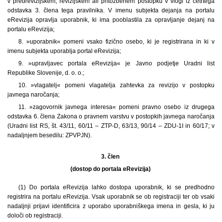
v predrevizijskem, revizijskem ali pritožbenem postopku v vlogi iz četrtega
odstavka 3. člena tega pravilnika. V imenu subjekta dejanja na portalu
eRevizija opravlja uporabnik, ki ima pooblastila za opravljanje dejanj na
portalu eRevizija;
8. »uporabnik« pomeni vsako fizično osebo, ki je registrirana in ki v
imenu subjekta uporablja portal eRevizija;
9. »upravljavec portala eRevizija« je Javno podjetje Uradni list
Republike Slovenije, d. o. o.;
10. »vlagatelj« pomeni vlagatelja zahtevka za revizijo v postopku
javnega naročanja;
11. »zagovornik javnega interesa« pomeni pravno osebo iz drugega
odstavka 6. člena Zakona o pravnem varstvu v postopkih javnega naročanja
(Uradni list RS, št. 43/11, 60/11 – ZTP-D, 63/13, 90/14 – ZDU-1I in 60/17; v
nadaljnjem besedilu: ZPVPJN).
3. člen
(dostop do portala eRevizija)
(1) Do portala eRevizija lahko dostopa uporabnik, ki se predhodno
registrira na portalu eRevizija. Vsak uporabnik se ob registraciji ter ob vsaki
nadaljnji prijavi identificira z uporabo uporabniškega imena in gesla, ki ju
določi ob registraciji.