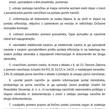
Izrazi, uporabljeni v tem pravilniku, pomenijo:
1. »dosje javnega naročila« je mapa oziroma seznam vseh objav v zvezi
s posameznim javnim naročilom na portalu javnih naročil;
2. »informacija ali dokument« je vsaka objava, ki se vloži in objavi na
portalu eRevizija, vključno z zahtevkom za revizijo in odločitvijo Državne
revizijske komisije;
3. »izbrani ponudnik« pomeni ponudnika, čigar ponudbo je naročnik
izbral kot najugodnejšo;
4. »kontaktni elektronski naslov« je elektronski naslov, ki ga uporabnik
navede v svojem uporabniškem profilu portala eRevizija in na katerega mu
sistem pošilja obvestila o objavljenih informacijah in dokumentih ter druga
obvestila;
5. »naročnik« pomeni osebo, ki mora v skladu z 9. ali 23. členom Zakona
o javnem naročanju (Uradni list RS, št. 91/15 in 14/18; v nadaljnjem besedilu:
ZJN-3) oddajati javna naročila v skladu s predpisi, ki urejajo javno naročanje;
6. »portal javnih naročil« je spletni informacijski portal ministrstva,
pristojnega za javna naročila, ki ga upravlja Javno podjetje Uradni list
Republike Slovenije, d. o. o., in na katerega naročniki neposredno pošiljajo v
objavo obvestila in dokumentacijo v zvezi z oddajo javnega naročila ter
drugo dokumentacijo;
7. »subjekt« pomeni pravno ali fizično osebo oziroma organ, ki sodeluje