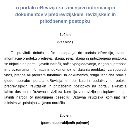
o portalu eRevizija za izmenjavo informacij in
dokumentov v predrevizijskem, revizijskem in
pritožbenem postopku
1. člen
(vsebina)
Ta pravilnik določa način dostopanja do portala eRevizija, katere
informacije o poteku predrevizijskega, revizijskega in pritožbenega postopka
se objavijo na portalu javnih naročil, način vpogledovanja, vlaganja, prenosa
in prevzemanja informacij in dokumentov ter dajanja pooblastil za vpogled,
vnos, prenos ali prevzem informacij in dokumentov, druga tehnična pravila
glede uporabe portala eRevizija in do katerih podatkov o poteku
predrevizijskih, revizijskih in pritožbenih postopkov na portalu eRevizija
lahko dostopata Državna revizijska komisija za revizijo postopkov oddaje
javnih naročil (v nadaljnjem besedilu: Državna revizijska komisija) ter
ministrstvo, pristojno za javna naročila.
2. člen
(pomen uporabljenih pojmov)