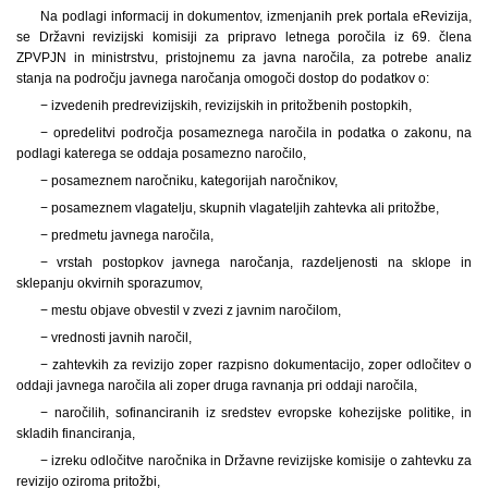
Na podlagi informacij in dokumentov, izmenjanih prek portala eRevizija,
se Državni revizijski komisiji za pripravo letnega poročila iz 69. člena
ZPVPJN in ministrstvu, pristojnemu za javna naročila, za potrebe analiz
stanja na področju javnega naročanja omogoči dostop do podatkov o:
− izvedenih predrevizijskih, revizijskih in pritožbenih postopkih,
− opredelitvi področja posameznega naročila in podatka o zakonu, na
podlagi katerega se oddaja posamezno naročilo,
− posameznem naročniku, kategorijah naročnikov,
− posameznem vlagatelju, skupnih vlagateljih zahtevka ali pritožbe,
− predmetu javnega naročila,
− vrstah postopkov javnega naročanja, razdeljenosti na sklope in
sklepanju okvirnih sporazumov,
− mestu objave obvestil v zvezi z javnim naročilom,
− vrednosti javnih naročil,
− zahtevkih za revizijo zoper razpisno dokumentacijo, zoper odločitev o
oddaji javnega naročila ali zoper druga ravnanja pri oddaji naročila,
− naročilih, sofinanciranih iz sredstev evropske kohezijske politike, in
skladih financiranja,
− izreku odločitve naročnika in Državne revizijske komisije o zahtevku za
revizijo oziroma pritožbi,