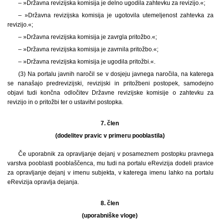
– »Državna revizijska komisija je delno ugodila zahtevku za revizijo.«;
– »Državna revizijska komisija je ugotovila utemeljenost zahtevka za
revizijo.«;
– »Državna revizijska komisija je zavrgla pritožbo.«;
– »Državna revizijska komisija je zavrnila pritožbo.«;
– »Državna revizijska komisija je ugodila pritožbi.«.
(3) Na portalu javnih naročil se v dosjeju javnega naročila, na katerega
se nanašajo predrevizijski, revizijski in pritožbeni postopek, samodejno
objavi tudi končna odločitev Državne revizijske komisije o zahtevku za
revizijo in o pritožbi ter o ustavitvi postopka.
7. člen
(dodelitev pravic v primeru pooblastila)
Če uporabnik za opravljanje dejanj v posameznem postopku pravnega
varstva pooblasti pooblaščenca, mu tudi na portalu eRevizija dodeli pravice
za opravljanje dejanj v imenu subjekta, v katerega imenu lahko na portalu
eRevizija opravlja dejanja.
8. člen
(uporabniške vloge)