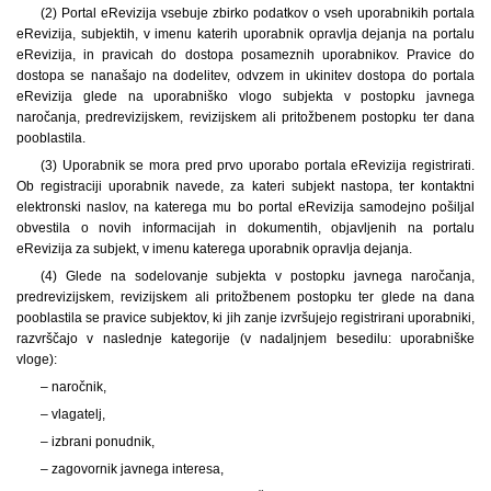
(2) Portal eRevizija vsebuje zbirko podatkov o vseh uporabnikih portala
eRevizija, subjektih, v imenu katerih uporabnik opravlja dejanja na portalu
eRevizija, in pravicah do dostopa posameznih uporabnikov. Pravice do
dostopa se nanašajo na dodelitev, odvzem in ukinitev dostopa do portala
eRevizija glede na uporabniško vlogo subjekta v postopku javnega
naročanja, predrevizijskem, revizijskem ali pritožbenem postopku ter dana
pooblastila.
(3) Uporabnik se mora pred prvo uporabo portala eRevizija registrirati.
Ob registraciji uporabnik navede, za kateri subjekt nastopa, ter kontaktni
elektronski naslov, na katerega mu bo portal eRevizija samodejno pošiljal
obvestila o novih informacijah in dokumentih, objavljenih na portalu
eRevizija za subjekt, v imenu katerega uporabnik opravlja dejanja.
(4) Glede na sodelovanje subjekta v postopku javnega naročanja,
predrevizijskem, revizijskem ali pritožbenem postopku ter glede na dana
pooblastila se pravice subjektov, ki jih zanje izvršujejo registrirani uporabniki,
razvrščajo v naslednje kategorije (v nadaljnjem besedilu: uporabniške
vloge):
– naročnik,
– vlagatelj,
– izbrani ponudnik,
– zagovornik javnega interesa,