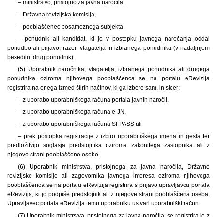
– ministrstvo, pristojno za javna naročila,
– Državna revizijska komisija,
– pooblaščenec posameznega subjekta,
– ponudnik ali kandidat, ki je v postopku javnega naročanja oddal
ponudbo ali prijavo, razen vlagatelja in izbranega ponudnika (v nadaljnjem
besedilu: drug ponudnik).
(5) Uporabnik naročnika, vlagatelja, izbranega ponudnika ali drugega
ponudnika oziroma njihovega pooblaščenca se na portalu eRevizija
registrira na enega izmed štirih načinov, ki ga izbere sam, in sicer:
– z uporabo uporabniškega računa portala javnih naročil,
– z uporabo uporabniškega računa e-JN,
– z uporabo uporabniškega računa SI-PASS ali
– prek postopka registracije z izbiro uporabniškega imena in gesla ter
predložitvijo soglasja predstojnika oziroma zakonitega zastopnika ali z
njegove strani pooblaščene osebe.
(6) Uporabnik ministrstva, pristojnega za javna naročila, Državne
revizijske komisije ali zagovornika javnega interesa oziroma njihovega
pooblaščenca se na portalu eRevizija registrira s prijavo upravljavcu portala
eRevizija, ki jo podpiše predstojnik ali z njegove strani pooblaščena oseba.
Upravljavec portala eRevizija temu uporabniku ustvari uporabniški račun.
(7) Uporabnik ministrstva, pristojnega za javna naročila, se registrira le z