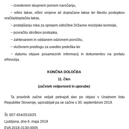
− izvedenem skupnem javnem naročanju,
− višini takse, višini vrnjene ali doplačane takse ter številu postopkov
vračila/doplačila takse,
− podaljšanju roka za sprejem odločitve Državne revizijske komisije,
− povračilu stroškov postopka,
− zahtevanem in oddanem odzivnem poročilu,
− vloženem predlogu za uvedbo prekrška ter
− datumu objave posameznih informacij in dokumentov na portalu
eRevizija.
KONČNA DOLOČBA
11. člen
(začetek veljavnosti in uporabe)
Ta pravilnik začne veljati petnajsti dan po objavi v Uradnem listu
Republike Slovenije, uporabljati pa se začne s 30. septembrom 2019.
Št. 007-454/2018/25
Ljubljana, dne 6. maja 2019
EVA 2018-3130-0005