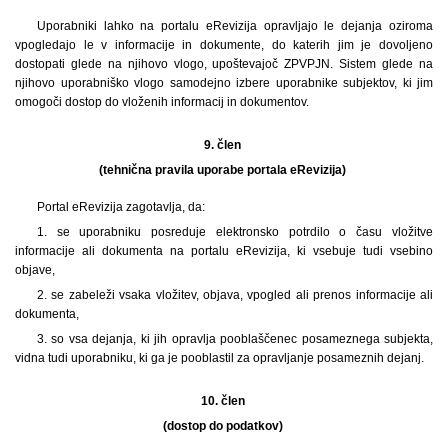
Uporabniki lahko na portalu eRevizija opravljajo le dejanja oziroma
vpogledajo le v informacije in dokumente, do katerih jim je dovoljeno
dostopati glede na njihovo vlogo, upoštevajoč ZPVPJN. Sistem glede na
njihovo uporabniško vlogo samodejno izbere uporabnike subjektov, ki jim
omogoči dostop do vloženih informacij in dokumentov.
9. člen
(tehnična pravila uporabe portala eRevizija)
Portal eRevizija zagotavlja, da:
1. se uporabniku posreduje elektronsko potrdilo o času vložitve
informacije ali dokumenta na portalu eRevizija, ki vsebuje tudi vsebino
objave,
2. se zabeleži vsaka vložitev, objava, vpogled ali prenos informacije ali
dokumenta,
3. so vsa dejanja, ki jih opravlja pooblaščenec posameznega subjekta,
vidna tudi uporabniku, ki ga je pooblastil za opravljanje posameznih dejanj.
10. člen
(dostop do podatkov)