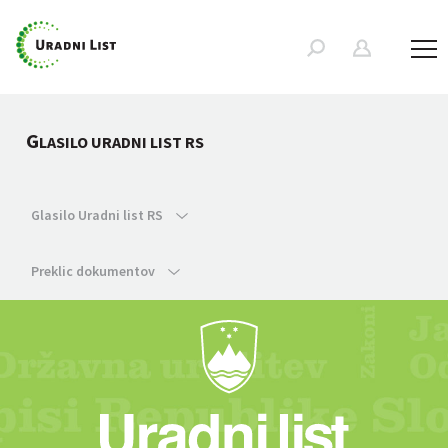
G
LASILO URADNI LIST RS
Glasilo Uradni list RS
Preklic dokumentov