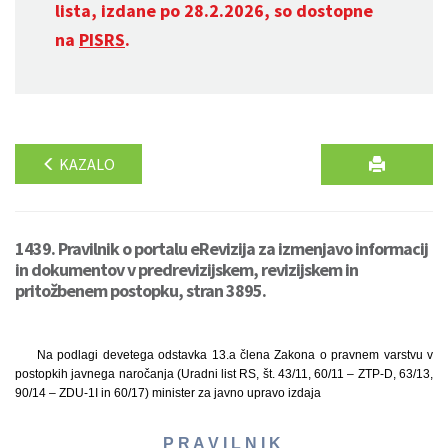
lista, izdane po 28.2.2026, so dostopne
na
PISRS
.
KAZALO
1439. Pravilnik o portalu eRevizija za izmenjavo informacij
in dokumentov v predrevizijskem, revizijskem in
pritožbenem postopku, stran 3895.
Na podlagi devetega odstavka 13.a člena Zakona o pravnem varstvu v
postopkih javnega naročanja (Uradni list RS, št. 43/11, 60/11 – ZTP-D, 63/13,
90/14 – ZDU-1I in 60/17) minister za javno upravo izdaja
P R A V I L N I K