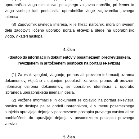
uporabniško vlogo ministrstva, pristojnega za javna naročila, pri čemer ta
vloga vsebuje tudi pooblastila uporabniške vloge zagovornika javnega
interesa.
(8) Zagovornik javnega interesa, ki je hkrati naročnik, mora pri svojem
delu zagotoviti ločeno uporabo portala eRevizija glede na uporabniško
vlogo, v kateri nastopa.
4. člen
(dostop do informacij in dokumentov v posameznem predrevizijskem,
revizijskem in pritožbenem postopku na portalu eRevizija)
(1) Za vsak vpogled, vlaganje, prenos ali prevzem informacij oziroma
dokumentov, vključno z dajanjem pooblastil za vnos, prenos ali prevzem
informacij oziroma dokumentov, se uporabnik identificira z uporabo
izbranega uporabniškega imena in gesla.
(2) Vložene informacije in dokumenti se objavijo na portalu eRevizija,
pravica do dostopa pa se dodeli uporabnikom, ki v imenu posameznega
subjekta opravljajo dejanja v posameznem postopku pravnega varstva ali so
pooblaščeni, da opravljajo dejanja v posameznem postopku pravnega
varstva.
5. člen