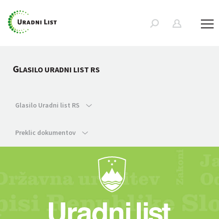
G
LASILO URADNI LIST RS
Glasilo Uradni list RS
Preklic dokumentov