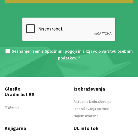
Seznanjen sem s
Splošnimi pogoji
in z
Izjavo o varstvu osebnih
podatkov
. *
Glasilo
Izobraževanja
Uradni list RS
Aktualna izobraževanja
O glasilu
Izobraževanja po meri
Najem dvorane
Knjigarna
UL info tok