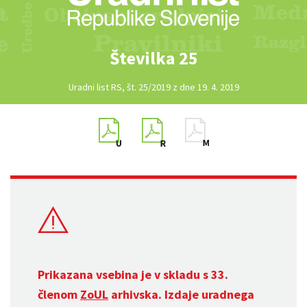
Številka 25
Uradni list RS, št. 25/2019 z dne 19. 4. 2019
Prikazana vsebina je v skladu s 33.
členom
ZoUL
arhivska. Izdaje uradnega