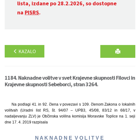
lista, izdane po 28.2.2026, so dostopne
na
PISRS
.
KAZALO
1184. Naknadne volitve v svet Krajevne skupnosti Filovci in
Krajevne skupnosti Sebeborci, stran 3264.
Na podlagi 41. in 92. člena v povezavi s 109. členom Zakona o lokalnih
volitvah (Uradni list RS, št. 94/07 – UPB3, 45/08, 83/12 in 68/17, v
nadaljevanju ZLV) je Občinska volilna komisija Moravske Toplice na 1. seji
dne 17. 4. 2019 razpisala
N A K N A D N E V O L I T V E