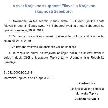
v svet Krajevne skupnosti Filovci in Krajevne
skupnosti Sebeborci
1. Naknadne volitve sedmih članov sveta KS Filovci (volilna enota
Filovci) in sedmih članov sveta KS Sebeborci (volilna enota Sebeborci) se
opravijo v nedeljo, 30. 6. 2019.
2. Za dan razpisa volitev, s katerim pričnejo teči roki za volilna opravila,
se določi 26. 4. 2019.
3. Za izvedbo volitev skrbi občinska volilna komisija.
4. Ta razpis se objavi na krajevno običajen način, na spletni strani in
oglasni deski Občine Moravske Toplice ter v Uradnem listu Republike
Slovenije.
Št. 041-00002/2019-3
Moravske Toplice, dne 17. aprila 2019
Predsednica
Občinske volilne komisije
Moravske Toplice
Jolanka Horvat
l.r.