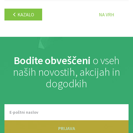
KAZALO
NA VRH
Bodite obveščeni
o vseh
naših novostih, akcijah in
dogodkih
PRIJAVA