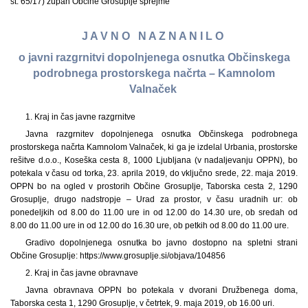
št. 65/17) župan Občine Grosuplje sprejme
J A V N O N A Z N A N I L O
o javni razgrnitvi dopolnjenega osnutka Občinskega
podrobnega prostorskega načrta – Kamnolom
Valnaček
1.
Kraj in čas javne razgrnitve
Javna razgrnitev dopolnjenega osnutka Občinskega podrobnega
prostorskega načrta Kamnolom Valnaček, ki ga je izdelal Urbania, prostorske
rešitve d.o.o., Koseška cesta 8, 1000 Ljubljana (v nadaljevanju OPPN), bo
potekala v času od torka, 23. aprila 2019, do vključno srede, 22. maja 2019.
OPPN bo na ogled v prostorih Občine Grosuplje, Taborska cesta 2, 1290
Grosuplje, drugo nadstropje – Urad za prostor, v času uradnih ur: ob
ponedeljkih od 8.00 do 11.00 ure in od 12.00 do 14.30 ure, ob sredah od
8.00 do 11.00 ure in od 12.00 do 16.30 ure, ob petkih od 8.00 do 11.00 ure.
Gradivo dopolnjenega osnutka bo javno dostopno na spletni strani
Občine Grosuplje: https://www.grosuplje.si/objava/104856
2. Kraj in čas javne obravnave
Javna obravnava OPPN bo potekala v dvorani Družbenega doma,
Taborska cesta 1, 1290 Grosuplje, v četrtek, 9. maja 2019, ob 16.00 uri.