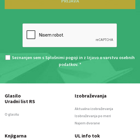
PRIJAVA
Seznanjen sem s
Splošnimi pogoji
in z
Izjavo o varstvu osebnih
podatkov
. *
Glasilo
Izobraževanja
Uradni list RS
Aktualna izobraževanja
O glasilu
Izobraževanja po meri
Najem dvorane
Knjigarna
UL info tok