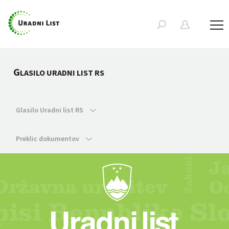
G
LASILO URADNI LIST RS
Glasilo Uradni list RS
Preklic dokumentov