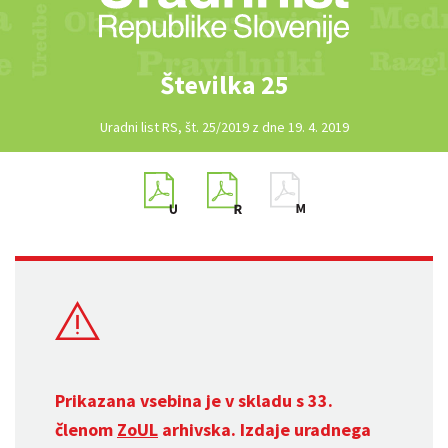
Številka 25
Uradni list RS, št. 25/2019 z dne 19. 4. 2019
Prikazana vsebina je v skladu s 33.
členom
ZoUL
arhivska. Izdaje uradnega