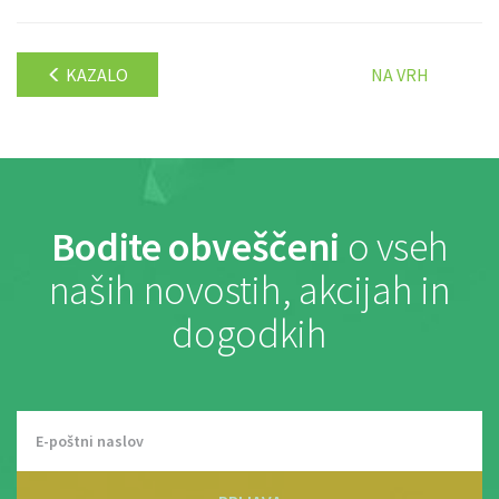
KAZALO
NA VRH
Bodite obveščeni
o vseh
naših novostih, akcijah in
dogodkih