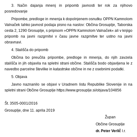
3. Način dajanja mnenj in pripomb javnosti ter rok za njihovo
posredovanje
Pripombe, predloge in mnenja k dopolnjenem osnutku OPPN Kamnolom
Valnaček lahko javnost podaja pisno na naslov: Občina Grosuplje, Taborska
cesta 2, 1290 Grosuplje, s pripisom »OPPN Kamnolom Valnaček« ali v knjigo
pripomb na javni razgrnitvi v času javne razgrnitve ter ustno na javni
obravnavi.
4. Stališča do pripomb
Občina bo preučila pripombe, predloge in mnenja, do njih zavzela
stališča in jih objavila na spletni strani občine. Stališča bodo objavljena le z
navedbo parcelne številke in katastrske občine in ne z osebnimi podatki.
5. Objava
Javno naznanilo se objavi v Uradnem listu Republike Slovenije in na
spletni strani Občine Grosuplje https://www.grosuplje.si/objava/104856
Št. 3505-0001/2016
Grosuplje, dne 11. aprila 2019
Župan
Občine Grosuplje
dr. Peter Verlič
l.r.