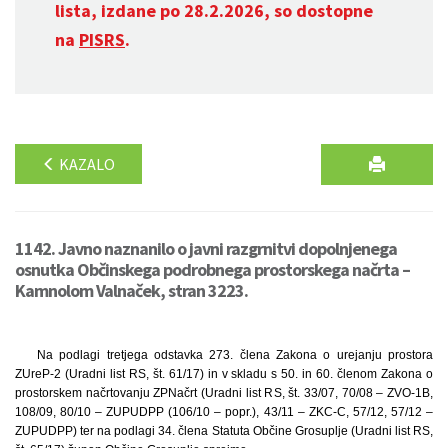
lista, izdane po 28.2.2026, so dostopne
na
PISRS
.
KAZALO
1142. Javno naznanilo o javni razgrnitvi dopolnjenega
osnutka Občinskega podrobnega prostorskega načrta –
Kamnolom Valnaček, stran 3223.
Na podlagi tretjega odstavka 273. člena Zakona o urejanju prostora
ZUreP-2 (Uradni list RS, št. 61/17) in v skladu s 50. in 60. členom Zakona o
prostorskem načrtovanju ZPNačrt (Uradni list RS, št. 33/07, 70/08 – ZVO-1B,
108/09, 80/10 – ZUPUDPP (106/10 – popr.), 43/11 – ZKC-C, 57/12, 57/12 –
ZUPUDPP) ter na podlagi 34. člena Statuta Občine Grosuplje (Uradni list RS,