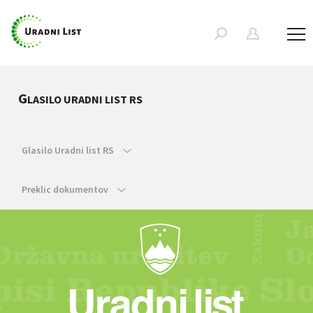
G
LASILO URADNI LIST RS
Glasilo Uradni list RS
Preklic dokumentov