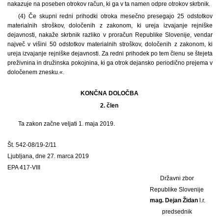
nakazuje na poseben otrokov račun, ki ga v ta namen odpre otrokov skrbnik.
(4) Če skupni redni prihodki otroka mesečno presegajo 25 odstotkov
materialnih stroškov, določenih z zakonom, ki ureja izvajanje rejniške
dejavnosti, nakaže skrbnik razliko v proračun Republike Slovenije, vendar
največ v višini 50 odstotkov materialnih stroškov, določenih z zakonom, ki
ureja izvajanje rejniške dejavnosti. Za redni prihodek po tem členu se štejeta
preživnina in družinska pokojnina, ki ga otrok dejansko periodično prejema v
določenem znesku.«.
KONČNA DOLOČBA
2. člen
Ta zakon začne veljati 1. maja 2019.
Št. 542-08/19-2/11
Ljubljana, dne 27. marca 2019
EPA 417-VIII
Državni zbor
Republike Slovenije
mag. Dejan Židan
l.r.
predsednik