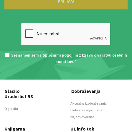
PRIJAVA
Seznanjen sem s
Splošnimi pogoji
in z
Izjavo o varstvu osebnih
podatkov
. *
Glasilo
Izobraževanja
Uradni list RS
Aktualna izobraževanja
O glasilu
Izobraževanja po meri
Najem dvorane
Knjigarna
UL info tok