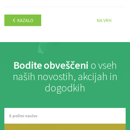
KAZALO
NA VRH
Bodite obveščeni
o vseh
naših novostih, akcijah in
dogodkih