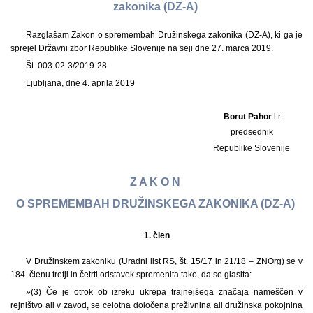
zakonika (DZ-A)
Razglašam Zakon o spremembah Družinskega zakonika (DZ-A), ki ga je
sprejel Državni zbor Republike Slovenije na seji dne 27. marca 2019.
Št. 003-02-3/2019-28
Ljubljana, dne 4. aprila 2019
Borut Pahor
l.r.
predsednik
Republike Slovenije
Z A K O N
O SPREMEMBAH DRUŽINSKEGA ZAKONIKA (DZ-A)
1.
člen
V Družinskem zakoniku (Uradni list RS, št. 15/17 in 21/18 – ZNOrg) se v
184. členu tretji in četrti odstavek spremenita tako, da se glasita:
»(3) Če je otrok ob izreku ukrepa trajnejšega značaja nameščen v
rejništvo ali v zavod, se celotna določena preživnina ali družinska pokojnina