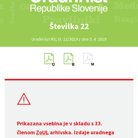
Številka 22
Uradni list RS, št. 22/2019 z dne 5. 4. 2019
Prikazana vsebina je v skladu s 33.
členom
ZoUL
arhivska. Izdaje uradnega