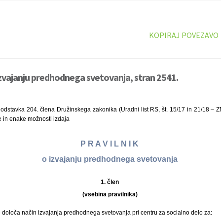
KOPIRAJ POVEZAVO
 izvajanju predhodnega svetovanja, stran 2541.
odstavka 204. člena Družinskega zakonika (Uradni list RS, št. 15/17 in 21/18 – Z
e in enake možnosti izdaja
P R A V I L N I K
o izvajanju predhodnega svetovanja
1. člen
(vsebina pravilnika)
 določa način izvajanja predhodnega svetovanja pri centru za socialno delo za: