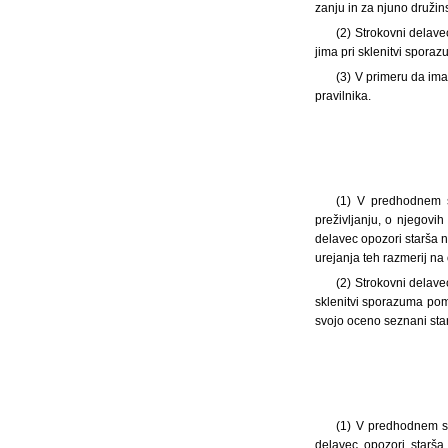
zanju in za njuno družin
(2) Strokovni delav
jima pri sklenitvi spora
(3) V primeru da ima
pravilnika.
(1)
V predhodnem sv
preživljanju, o njegovih 
delavec opozori starša n
urejanja teh razmerij na
(2) Strokovni delave
sklenitvi sporazuma poma
svojo oceno seznani sta
(1)
V predhodnem sve
delavec opozori starša 