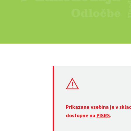
Prikazana vsebina je v skla
dostopne na
PISRS
.