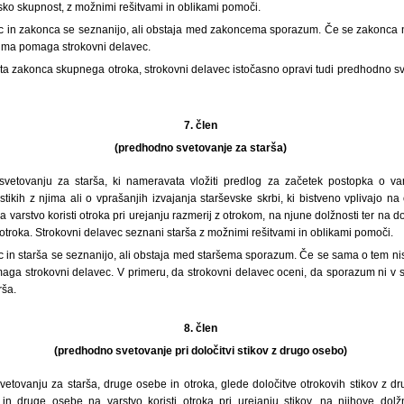
sko skupnost, z možnimi rešitvami in oblikami pomoči.
ec in zakonca se seznanijo, ali obstaja med zakoncema sporazum. Če se zakonca
zuma pomaga strokovni delavec.
ta zakonca skupnega otroka, strokovni delavec istočasno opravi tudi predhodno sv
7. člen
(predhodno svetovanje za starša)
etovanju za starša, ki nameravata vložiti predlog za začetek postopka o vars
stikih z njima ali o vprašanjih izvajanja starševske skrbi, ki bistveno vplivajo na
a varstvo koristi otroka pri urejanju razmerij z otrokom, na njune dolžnosti ter na
 otroka. Strokovni delavec seznani starša z možnimi rešitvami in oblikami pomoči.
c in starša se seznanijo, ali obstaja med staršema sporazum. Če se sama o tem ni
ga strokovni delavec. V primeru, da strokovni delavec oceni, da sporazum ni v sk
rša.
8. člen
(predhodno svetovanje pri določitvi stikov z drugo osebo)
tovanju za starša, druge osebe in otroka, glede določitve otrokovih stikov z dr
in druge osebe na varstvo koristi otroka pri urejanju stikov, na njihove dolž