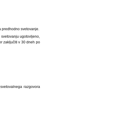
a predhodno svetovanje.
 svetovanju ugotovljeno,
 zaključiti v 30 dneh po
a svetovalnega razgovora