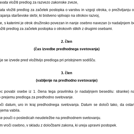
vata vložiti predlog za razvezo zakonske zveze,
ata vložiti predlog za začetek postopka o varstvu in vzgoji otroka, o preživljanju o
vajanja starševske skrbi, ki bistveno vplivajo na otrokov razvoj,
e, s katerimi je otrok družinsko povezan in nanje osebno navezan (v nadaljnjem b
ožiti predlog za začetek postopka o otrokovih stikih z drugimi osebami.
2. člen
(čas izvedbe predhodnega svetovanja)
 se izvede pred vložitvijo predloga pri pristojnem sodišču.
3. člen
(vabljenje na predhodno svetovanje)
ec povabi osebe iz 1. člena tega pravilnika (v nadaljnjem besedilu: stranke) 
o prejemu predloga za predhodno svetovanje.
loči datum, uro in kraj predhodnega svetovanja. Datum se določi tako, da osta
jema vabila.
anke pouči o posledicah neudeležbe na predhodnem svetovanju.
am vroči osebno, v skladu z določbami zakona, ki ureja upravni postopek.