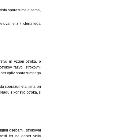
 nista sporazumela sama,
etovanje iz 7. člena tega
tvu in vzgoji otroka, o
 otrokov razvoj, strokovni
 dober vpliv sporazumnega
sta sporazumela, jima pri
ladu s koristjo otroka, s
ugimi osebami, strokovni
nosti ter na dober vpliv