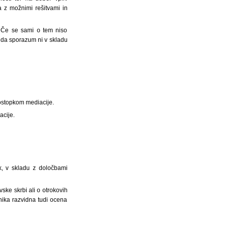
a z možnimi rešitvami in
. Če se sami o tem niso
, da sporazum ni v skladu
ostopkom mediacije.
acije.
k, v skladu z določbami
vske skrbi ali o otrokovih
nika razvidna tudi ocena