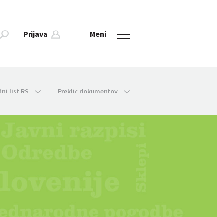
Prijava
Meni
dni list RS
Preklic dokumentov