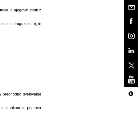
troka, o njegovih stikih z
esedilu: druge osebe), in
na predhodno svetovanje
ne strankam za pripravo