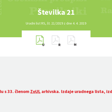
Številka 21
Uradni list RS, št. 21/2019 z dne 4. 4. 2019
du s 33. členom
ZoUL
arhivska. Izdaje uradnega lista, iz