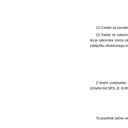
(1)
Center za social
(2) Kadar se zakonc
da je zakonska zveza za
zaključku strokovnega s
Z dnem uveljavitve 
(Uradni list SRS, št. 41/8
Ta pravilnik začne ve