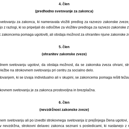
4. člen
(predhodno svetovanje za zakonca)
etovanju za zakonca, ki nameravata vložiti predlog za razvezo zakonske zveze, 
o z razlogi, ki so pripeljali do odločitve za vložitev predloga za razvezo zakonske 
ec zakoncema pomaga ugotoviti, ali obstaja možnost za ohranitev njune zakonske z
5. člen
(ohranitev zakonske zveze)
nem svetovanju ugotovi, da obstaja možnost, da se zakonska zveza ohrani, st
ležbe na strokovnem svetovanju pri centru za socialno delo.
tovanjem, ki se izvaja individualno ali v skupini, se zakoncema pomaga rešiti težav
okovnem svetovanju je za zakonca prostovoljna in brezplačna.
6. člen
(nevzdržnost zakonske zveze)
em svetovanju ali po izvedbi strokovnega svetovanja iz prejšnjega člena ugotovi,
 nevzdržna, strokovni delavec zakonca seznani s posledicami, ki nastanejo z