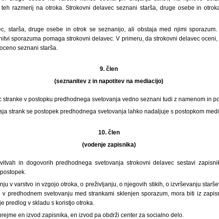
eh razmerij na otroka. Strokovni delavec seznani starša, druge osebe in otrok
ec, starša, druge osebe in otrok se seznanijo, ali obstaja med njimi sporazum
enitvi sporazuma pomaga strokovni delavec. V primeru, da strokovni delavec oceni
o oceno seznani starša.
9. člen
(seznanitev z in napotitev na mediacijo)
c stranke v postopku predhodnega svetovanja vedno seznani tudi z namenom in p
asja strank se postopek predhodnega svetovanja lahko nadaljuje s postopkom medi
10. člen
(vodenje zapisnika)
vitvah in dogovorih predhodnega svetovanja strokovni delavec sestavi zapisni
 postopek.
nju v varstvo in vzgojo otroka, o preživljanju, o njegovih stikih, o izvrševanju starše
i v predhodnem svetovanju med strankami sklenjen sporazum, mora biti iz zapis
e predlog v skladu s koristjo otroka.
prejme en izvod zapisnika, en izvod pa obdrži center za socialno delo.