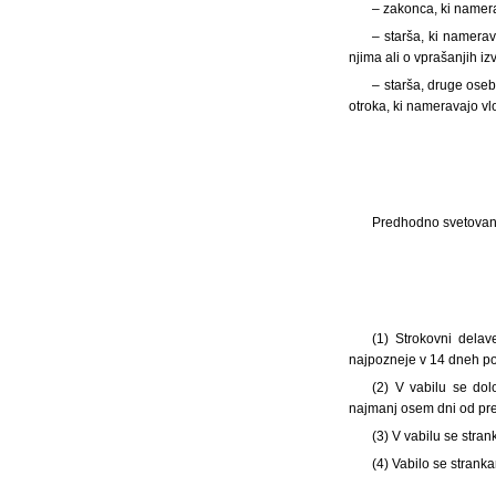
– zakonca, ki namera
– starša, ki namerav
njima ali o vprašanjih iz
– starša, druge oseb
otroka, ki nameravajo vl
Predhodno svetovanje
(1)
Strokovni delav
najpozneje v 14 dneh p
(2) V vabilu se do
najmanj osem dni od pre
(3) V vabilu se str
(4) Vabilo se strank