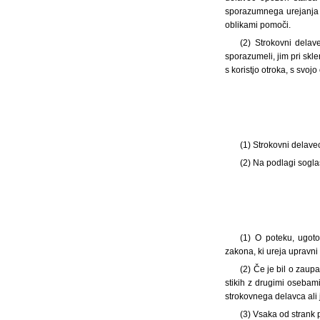
sporazumnega urejanja t
oblikami pomoči.
(2) Strokovni delav
sporazumeli, jim pri skl
s koristjo otroka, s svoj
(1)
Strokovni delave
(2) Na podlagi sogl
(1)
O poteku, ugoto
zakona, ki ureja upravni
(2) Če je bil o zaupa
stikih z drugimi osebam
strokovnega delavca ali j
(3) Vsaka od strank 