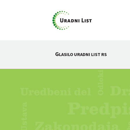
G
LASILO URADNI LIST RS