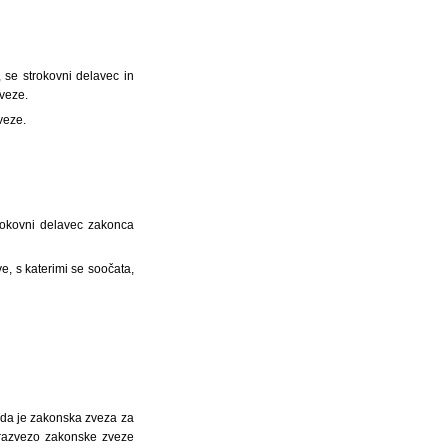
se strokovni delavec in
zveze.
veze.
rokovni delavec zakonca
e, s katerimi se soočata,
 da je zakonska zveza za
 razvezo zakonske zveze