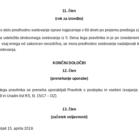
11. člen
(rok za izvedbo)
no delo predhodno svetovanje opravi najpozneje v 60 dneh po prejemu predloga z
a udeležita strokovnega svetovanja iz 5. člena tega pravilnika in je po izvedenem
 vsaj enega od zakoncev nevzdržna, se mora predhodno svetovanje nadaljevati ter
vetovanja.
KONČNI DOLOČBI
12. člen
(prenehanje uporabe)
tega pravilnika se preneha uporabljati Pravilnik o postopku in vsebini izvajanj
9 in Uradni list RS, št. 15/17 – DZ).
13. člen
(začetek veljavnosti)
ljati 15. aprila 2019.