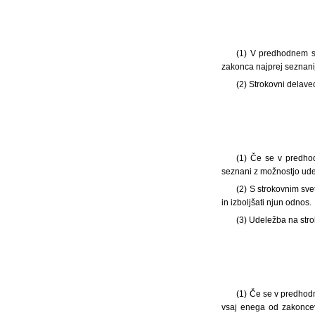
(1)
V predhodnem sv
zakonca najprej seznanij
(2) Strokovni delav
(1)
Če se v predhod
seznani z možnostjo ude
(2) S strokovnim sve
in izboljšati njun odnos.
(3) Udeležba na str
(1)
Če se v predhodn
vsaj enega od zakoncev