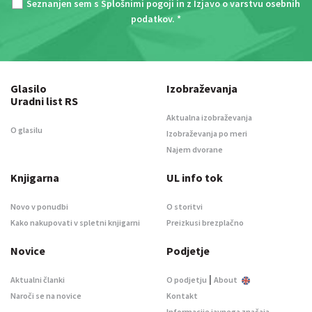
Seznanjen sem s
Splošnimi pogoji
in z
Izjavo o varstvu osebnih
podatkov
. *
Glasilo
Izobraževanja
Uradni list RS
Aktualna izobraževanja
O glasilu
Izobraževanja po meri
Najem dvorane
Knjigarna
UL info tok
Novo v ponudbi
O storitvi
Kako nakupovati v spletni knjigarni
Preizkusi brezplačno
Novice
Podjetje
|
Aktualni članki
O podjetju
About
Naroči se na novice
Kontakt
Informacije javnega značaja