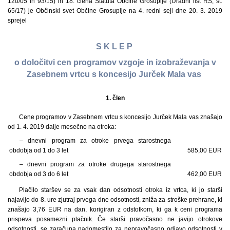
120/05 in 93/15) in 18. člena Statuta Občine Grosuplje (Uradni list RS, št.
65/17) je Občinski svet Občine Grosuplje na 4. redni seji dne 20. 3. 2019
sprejel
S K L E P
o določitvi cen programov vzgoje in izobraževanja v
Zasebnem vrtcu s koncesijo Jurček Mala vas
1. člen
Cene programov v Zasebnem vrtcu s koncesijo Jurček Mala vas znašajo
od 1. 4. 2019 dalje mesečno na otroka:
– dnevni program za otroke prvega starostnega
obdobja od 1 do 3 let
585,00 EUR
– dnevni program za otroke drugega starostnega
obdobja od 3 do 6 let
462,00 EUR
Plačilo staršev se za vsak dan odsotnosti otroka iz vrtca, ki jo starši
najavijo do 8. ure zjutraj prvega dne odsotnosti, zniža za stroške prehrane, ki
znašajo 3,76 EUR na dan, korigiran z odstotkom, ki ga k ceni programa
prispeva posamezni plačnik. Če starši pravočasno ne javijo otrokove
odsotnosti, se zaračuna nadomestilo za nepravočasno odjavo odsotnosti v