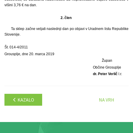
višini 3,76 € na dan.
2. člen
Ta sklep začne veljati naslednji dan po objavi v Uradnem listu Republike
Slovenije.
Št. 014-4/2011
Grousplje, dne 20. marca 2019
Župan
Občine Grosuplje
dr. Peter Verlič
l.r.
KAZALO
NA VRH